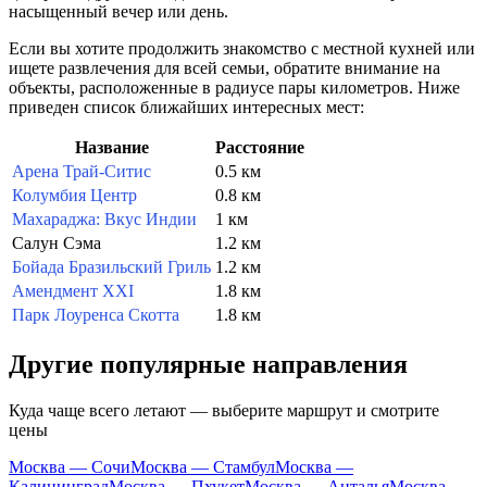
насыщенный вечер или день.
Если вы хотите продолжить знакомство с местной кухней или
ищете развлечения для всей семьи, обратите внимание на
объекты, расположенные в радиусе пары километров. Ниже
приведен список ближайших интересных мест:
Название
Расстояние
Арена Трай-Ситис
0.5 км
Колумбия Центр
0.8 км
Махараджа: Вкус Индии
1 км
Салун Сэма
1.2 км
Бойада Бразильский Гриль
1.2 км
Амендмент XXI
1.8 км
Парк Лоуренса Скотта
1.8 км
Другие популярные направления
Куда чаще всего летают — выберите маршрут и смотрите
цены
Москва — Сочи
Москва — Стамбул
Москва —
Калининград
Москва — Пхукет
Москва — Анталья
Москва —