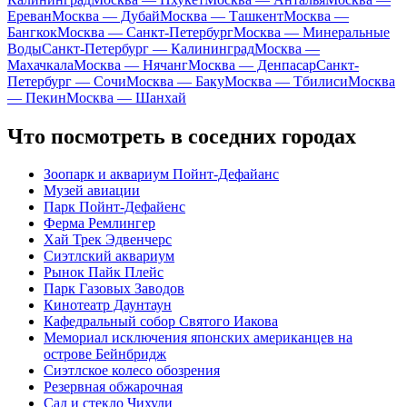
Ереван
Москва — Дубай
Москва — Ташкент
Москва —
Бангкок
Москва — Санкт-Петербург
Москва — Минеральные
Воды
Санкт-Петербург — Калининград
Москва —
Махачкала
Москва — Нячанг
Москва — Денпасар
Санкт-
Петербург — Сочи
Москва — Баку
Москва — Тбилиси
Москва
— Пекин
Москва — Шанхай
Что посмотреть в соседних городах
Зоопарк и аквариум Пойнт-Дефайанс
Музей авиации
Парк Пойнт-Дефайенс
Ферма Ремлингер
Хай Трек Эдвенчерс
Сиэтлский аквариум
Рынок Пайк Плейс
Парк Газовых Заводов
Кинотеатр Даунтаун
Кафедральный собор Святого Иакова
Мемориал исключения японских американцев на
острове Бейнбридж
Сиэтлское колесо обозрения
Резервная обжарочная
Сад и стекло Чихули