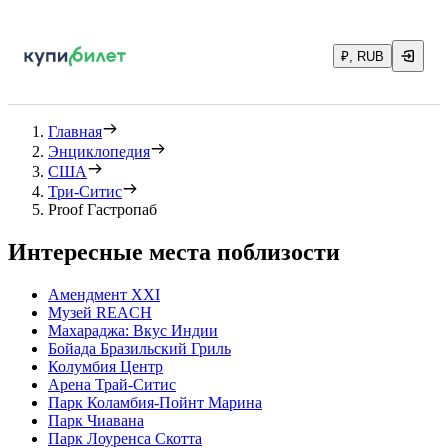
₽, RUB
Главная
Энциклопедия
США
Три-Ситис
Proof Гастропаб
Интересные места поблизости
Амендмент XXI
Музей REACH
Махараджа: Вкус Индии
Бойада Бразильский Гриль
Колумбия Центр
Арена Трай-Ситис
Парк Коламбия-Пойнт Марина
Парк Чиавана
Парк Лоуренса Скотта