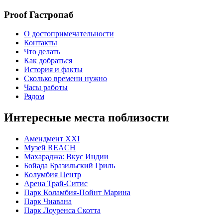
Proof Гастропаб
О достопримечательности
Контакты
Что делать
Как добраться
История и факты
Сколько времени нужно
Часы работы
Рядом
Интересные места поблизости
Амендмент XXI
Музей REACH
Махараджа: Вкус Индии
Бойада Бразильский Гриль
Колумбия Центр
Арена Трай-Ситис
Парк Коламбия-Пойнт Марина
Парк Чиавана
Парк Лоуренса Скотта