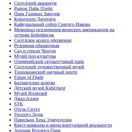
Сиэтлский аквариум
Рынок Пайк Плейс
Парк Газовых Заводов
Кинотеатр Даунтаун
Кафедральный собор Святого Иакова
Мемориал исключения японских американцев на
острове Бейнбридж
Сиэтлское колесо обозрения
Резервная обжарочная
Сад и стекло Чихули
Музей поп-культуры
Олимпийский скульптурный парк
Сиэтлский художественный музей
Тихоокеанский научный центр
Future of Flight
Баллардские шлюзы
Детский музей KidsQuest
Музей Иллюзий
Джаз-Аллея
STK
Отель Сиэтл
Уиллоуз Лодж
Павильон Хека Эдмундсона
Квест-комнаты и арена виртуальной реальности
Зоопарк Вудленд-Парк