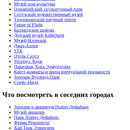
Музей поп-культуры
Олимпийский скульптурный парк
Сиэтлский художественный музей
Тихоокеанский научный центр
Future of Flight
Баллардские шлюзы
Детский музей KidsQuest
Музей Иллюзий
Джаз-Аллея
STK
Отель Сиэтл
Уиллоуз Лодж
Павильон Хека Эдмундсона
Квест-комнаты и арена виртуальной реальности
Зоопарк Вудленд-Парк
Спейс-Нидл
Что посмотреть в соседних городах
Зоопарк и аквариум Пойнт-Дефайанс
Музей авиации
Парк Пойнт-Дефайенс
Ферма Ремлингер
Хай Трек Эдвенчерс