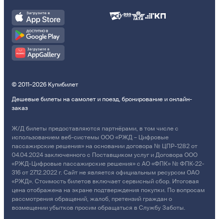
© 2011–2026 Купибилет
Дешевые билеты на самолет и поезд, бронирование и онлайн-
заказ
Ж/Д билеты предоставляются партнёрами, в том числе с
использованием веб-системы ООО «РЖД – Цифровые
пассажирские решения» на основании договора № ЦПР-1282 от
04.04.2024 заключенного с Поставщиком услуг и Договора ООО
«РЖД-Цифровые пассажирские решения» с АО «ФПК» № ФПК-22-
316 от 27.12.2022 г. Сайт не является официальным ресурсом ОАО
«РЖД». Стоимость билетов включает сервисный сбор. Итоговая
цена отображена на экране подтверждения покупки. По вопросам
рассмотрения обращений, жалоб, претензий граждан о
возмещении убытков просим обращаться в Службу Заботы.