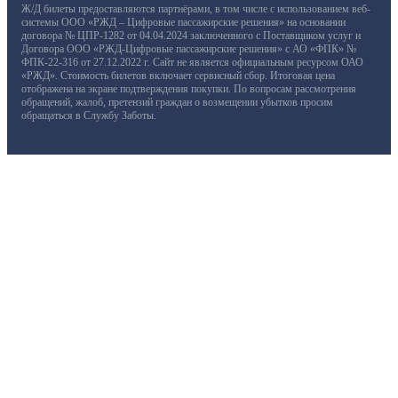
Ж/Д билеты предоставляются партнёрами, в том числе с использованием веб-
системы ООО «РЖД – Цифровые пассажирские решения» на основании
договора № ЦПР-1282 от 04.04.2024 заключенного с Поставщиком услуг и
Договора ООО «РЖД-Цифровые пассажирские решения» с АО «ФПК» №
ФПК-22-316 от 27.12.2022 г. Сайт не является официальным ресурсом ОАО
«РЖД». Стоимость билетов включает сервисный сбор. Итоговая цена
отображена на экране подтверждения покупки. По вопросам рассмотрения
обращений, жалоб, претензий граждан о возмещении убытков просим
обращаться в Службу Заботы.