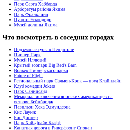
Парк Сарга Хаббарда
Арборетум района Якима
Парк Франклина
Пуэрто Эскондидо
Музей долины Якима
Что посмотреть в соседних городах
Подземные туры в Пендлтоне
Пионер Парк
Музей Иллюзий
Крытый зоопарк Big Red's Barn
Вольер Пионерского парка
Future of Flight
Региональный парк Салмон-Крик — пруд Клайнлайн
Клуб комедии Jokers
Парк Саннисаид
Мемориал исключения японских американцев на
острове Бейнбридж
Павильон Хека Эдмундсона
Кис Лаунж
Биг Диппер
Парк Хай-Драйв Блафф
Канатная дорога в Риверфронт Спокан