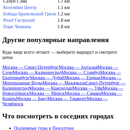
Салун Сэма
1.1 км
Колумбия Центр
1.1 км
Бойада Бразильский Гриль
1.2 км
Proof Гастропаб
1.8 км
Парк Чиавана
1.8 км
Другие популярные направления
Куда чаще всего летают — выберите маршрут и смотрите
цены
Москва — Санкт-Петербург
Москва — Анталья
Москва —
Сочи
Москва — Калининград
Москва — Стамбул
Москва —
Екатеринбург
Москва — Дубай
Москва — Ереван
Москва —
Минеральные Воды
Москва — Махачкала
Санкт-Петербург —
Калининград
Москва — Краснодар
Москва — Уфа
Москва —
Новосибирск
Москва — Минск
Москва — Самара
Москва —
Казань
Москва — Баку
Москва — Ташкент
Москва —
Челябинск
Что посмотреть в соседних городах
Подземные туры в Пендлтоне