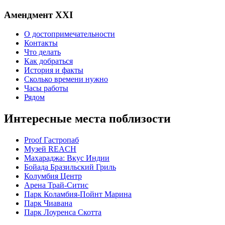
Амендмент XXI
О достопримечательности
Контакты
Что делать
Как добраться
История и факты
Сколько времени нужно
Часы работы
Рядом
Интересные места поблизости
Proof Гастропаб
Музей REACH
Махараджа: Вкус Индии
Бойада Бразильский Гриль
Колумбия Центр
Арена Трай-Ситис
Парк Коламбия-Пойнт Марина
Парк Чиавана
Парк Лоуренса Скотта