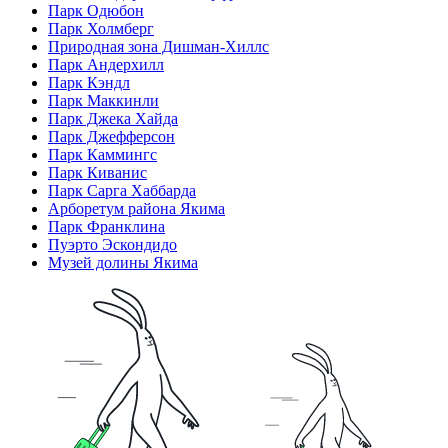
Парк Одюбон
Парк Холмберг
Природная зона Дишман-Хиллс
Парк Андерхилл
Парк Кэндл
Парк Маккинли
Парк Джека Хайда
Парк Джефферсон
Парк Каммингс
Парк Киванис
Парк Сарга Хаббарда
Арборетум района Якима
Парк Франклина
Пуэрто Эскондидо
Музей долины Якима