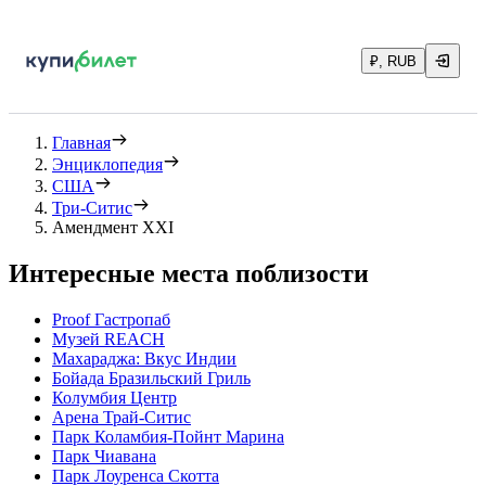
₽, RUB
Главная
Энциклопедия
США
Три-Ситис
Амендмент XXI
Интересные места поблизости
Proof Гастропаб
Музей REACH
Махараджа: Вкус Индии
Бойада Бразильский Гриль
Колумбия Центр
Арена Трай-Ситис
Парк Коламбия-Пойнт Марина
Парк Чиавана
Парк Лоуренса Скотта