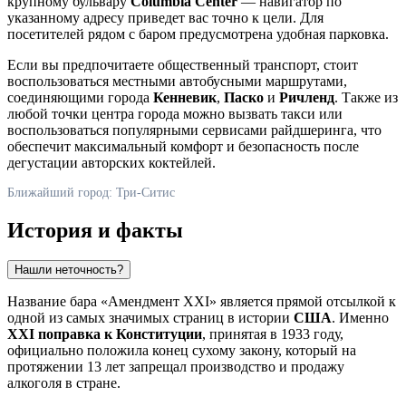
крупному бульвару
Columbia Center
— навигатор по
указанному адресу приведет вас точно к цели. Для
посетителей рядом с баром предусмотрена удобная парковка.
Если вы предпочитаете общественный транспорт, стоит
воспользоваться местными автобусными маршрутами,
соединяющими города
Кенневик
,
Паско
и
Ричленд
. Также из
любой точки центра города можно вызвать такси или
воспользоваться популярными сервисами райдшеринга, что
обеспечит максимальный комфорт и безопасность после
дегустации авторских коктейлей.
Ближайший город: Три-Ситис
История и факты
Нашли неточность?
Название бара «Амендмент XXI» является прямой отсылкой к
одной из самых значимых страниц в истории
США
. Именно
XXI поправка к Конституции
, принятая в 1933 году,
официально положила конец сухому закону, который на
протяжении 13 лет запрещал производство и продажу
алкоголя в стране.