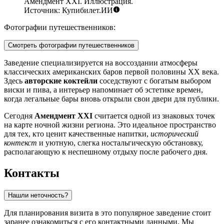
Амендмент XXI. Иллюстрация.
Источник: Купибилет.ИИ
Фотографии путешественников:
Смотреть фотографии путешественников
Заведение специализируется на воссоздании атмосферы
классических американских баров первой половины XX века.
Здесь
авторские коктейли
соседствуют с богатым выбором
виски и пива, а интерьер напоминает об эстетике времен,
когда легальные бары вновь открыли свои двери для публики.
Сегодня
Амендмент XXI
считается одной из знаковых точек
на карте ночной жизни региона. Это идеальное пространство
для тех, кто ценит качественные напитки,
исторический
контекст
и уютную, слегка ностальгическую обстановку,
располагающую к неспешному отдыху после рабочего дня.
Контакты
Нашли неточность?
Для планирования визита в это популярное заведение стоит
заранее ознакомиться с его контактными данными. Мы