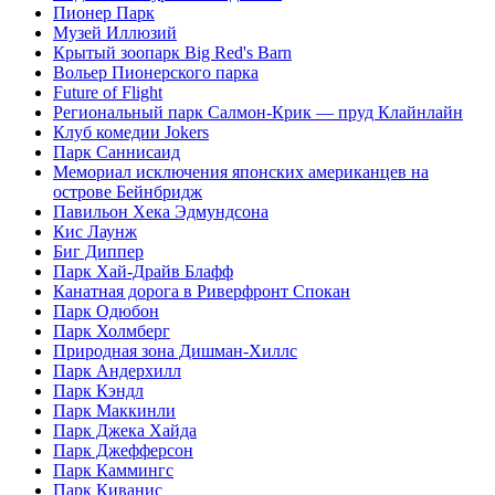
Пионер Парк
Музей Иллюзий
Крытый зоопарк Big Red's Barn
Вольер Пионерского парка
Future of Flight
Региональный парк Салмон-Крик — пруд Клайнлайн
Клуб комедии Jokers
Парк Саннисаид
Мемориал исключения японских американцев на
острове Бейнбридж
Павильон Хека Эдмундсона
Кис Лаунж
Биг Диппер
Парк Хай-Драйв Блафф
Канатная дорога в Риверфронт Спокан
Парк Одюбон
Парк Холмберг
Природная зона Дишман-Хиллс
Парк Андерхилл
Парк Кэндл
Парк Маккинли
Парк Джека Хайда
Парк Джефферсон
Парк Каммингс
Парк Киванис