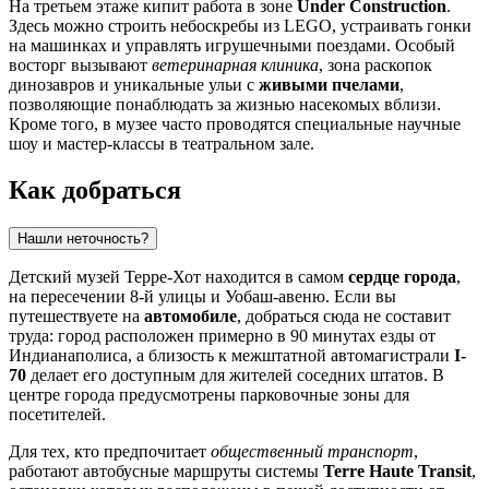
На третьем этаже кипит работа в зоне
Under Construction
.
Здесь можно строить небоскребы из LEGO, устраивать гонки
на машинках и управлять игрушечными поездами. Особый
восторг вызывают
ветеринарная клиника
, зона раскопок
динозавров и уникальные ульи с
живыми пчелами
,
позволяющие понаблюдать за жизнью насекомых вблизи.
Кроме того, в музее часто проводятся специальные научные
шоу и мастер-классы в театральном зале.
Как добраться
Нашли неточность?
Детский музей Терре-Хот находится в самом
сердце города
,
на пересечении 8-й улицы и Уобаш-авеню. Если вы
путешествуете на
автомобиле
, добраться сюда не составит
труда: город расположен примерно в 90 минутах езды от
Индианаполиса, а близость к межштатной автомагистрали
I-
70
делает его доступным для жителей соседних штатов. В
центре города предусмотрены парковочные зоны для
посетителей.
Для тех, кто предпочитает
общественный транспорт
,
работают автобусные маршруты системы
Terre Haute Transit
,