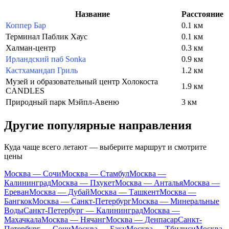
Название
Расстояние
Коппер Бар
0.1 км
Терминал Паблик Хаус
0.1 км
Халман-центр
0.3 км
Ирландский паб Sonka
0.9 км
Кастхамандап Гриль
1.2 км
Музей и образовательный центр Холокоста
1.9 км
CANDLES
Природный парк Мэйпл-Авеню
3 км
Другие популярные направления
Куда чаще всего летают — выберите маршрут и смотрите
цены
Москва — Сочи
Москва — Стамбул
Москва —
Калининград
Москва — Пхукет
Москва — Анталья
Москва —
Ереван
Москва — Дубай
Москва — Ташкент
Москва —
Бангкок
Москва — Санкт-Петербург
Москва — Минеральные
Воды
Санкт-Петербург — Калининград
Москва —
Махачкала
Москва — Нячанг
Москва — Денпасар
Санкт-
Петербург — Сочи
Москва — Баку
Москва — Тбилиси
Москва