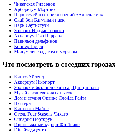
Чикагская Ривервок
Арборетум Мортона
Парк семейных приключений «Адреналин»
Скай Зон Батутный парк
Парк Саутистуэй
Зоопарк Индианаполиса
Аквариум Fish Happens
Павильон дельфинов
Коннер Прери
Монумент солдатам и морякам
Что посмотреть в соседних городах
Кингс-Айленд
Аквариум Ньюпорт
Зоопарк и ботанический сад Цинциннати
Музей средневековых пыток
Дом и студия Фрэнка Ллойда Райта
Паттери
Кингстон Майнс
Отель Four Seasons Чикаго
Сибарис Нортбрук
Горнолыжный курорт Фо Лейкс
Юнайтед-центр