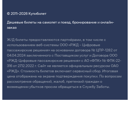
© 2011–2026 Купибилет
Дешевые билеты на самолет и поезд, бронирование и онлайн-
заказ
Ж/Д билеты предоставляются партнёрами, в том числе с
использованием веб-системы ООО «РЖД – Цифровые
пассажирские решения» на основании договора № ЦПР-1282 от
04.04.2024 заключенного с Поставщиком услуг и Договора ООО
«РЖД-Цифровые пассажирские решения» с АО «ФПК» № ФПК-22-
316 от 27.12.2022 г. Сайт не является официальным ресурсом ОАО
«РЖД». Стоимость билетов включает сервисный сбор. Итоговая
цена отображена на экране подтверждения покупки. По вопросам
рассмотрения обращений, жалоб, претензий граждан о
возмещении убытков просим обращаться в Службу Заботы.