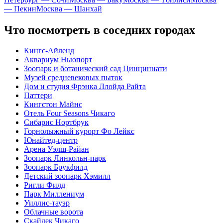
— Пекин
Москва — Шанхай
Что посмотреть в соседних городах
Кингс-Айленд
Аквариум Ньюпорт
Зоопарк и ботанический сад Цинциннати
Музей средневековых пыток
Дом и студия Фрэнка Ллойда Райта
Паттери
Кингстон Майнс
Отель Four Seasons Чикаго
Сибарис Нортбрук
Горнолыжный курорт Фо Лейкс
Юнайтед-центр
Арена Уэлш-Райан
Зоопарк Линкольн-парк
Зоопарк Брукфилд
Детский зоопарк Хэмилл
Ригли Филд
Парк Миллениум
Уиллис-тауэр
Облачные ворота
Скайдек Чикаго