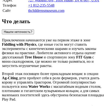
Адрес
727 Wabash Ave, Terre Haute, IN 47807, USA
Телефон
+1 812-235-5548
Сайт
thchildrensmuseum.com
Что делать
Нашли неточность?
Приключения начинаются уже на первом этаже в зоне
Fiddling with Physics
, где юные гости могут ставить
эксперименты с кинетическими шарами и изучать законы
физики на практике. Любители активного отдыха оценят
двухэтажный
Tree House
и спортивную зону
FIT Gym
с
мини-скалодромом, где можно не только размяться, но и
запустить игрушечные ракеты.
Второй этаж посвящен более прикладным вещам: в секции
Ag-Citing
дети пробуют себя в роли фермеров, учатся доить
корову и управлять трактором. Огромной популярностью
пользуется зона
Water Works
с масштабным водным столом,
плотинами и гигантским
пузырьковым кольцом
, а для самых
маленьких посетителей здесь обустроена безопасная площадка
Play Pad.