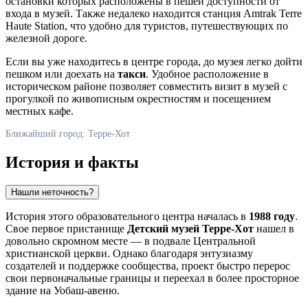
остановки которых расположены в пешей доступности от
входа в музей. Также недалеко находится станция Amtrak Terre
Haute Station, что удобно для туристов, путешествующих по
железной дороге.
Если вы уже находитесь в центре города, до музея легко дойти
пешком или доехать на
такси
. Удобное расположение в
историческом районе позволяет совместить визит в музей с
прогулкой по живописным окрестностям и посещением
местных кафе.
Ближайший город: Терре-Хот
История и факты
Нашли неточность?
История этого образовательного центра началась в
1988 году
.
Свое первое пристанище
Детский музей Терре-Хот
нашел в
довольно скромном месте — в подвале Центральной
христианской церкви. Однако благодаря энтузиазму
создателей и поддержке сообщества, проект быстро перерос
свои первоначальные границы и переехал в более просторное
здание на Уобаш-авеню.