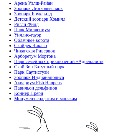
Арена Уэлш-Райан
Зоопарк Линкольн-парк
Зоопарк Брукфилд
Детский зоопарк Хэмилл
Ригли Филд
Парк Миллениум
Уиллис-тауэр
Облачные ворота
Скайдек Чикаго
Чикагская Ривервок
Арборетум Мортона
Парк семейных приключений «Адреналин»
Скай Зон Батутный парк
Парк Саутистуэй
Зоопарк Индианаполиса
Аквариум Fish Happens
Павильон дельфинов
Коннер Прери
Монумент солдатам и морякам