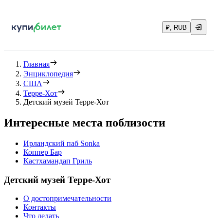
₽, RUB
Главная
Энциклопедия
США
Терре-Хот
Детский музей Терре-Хот
Интересные места поблизости
Ирландский паб Sonka
Коппер Бар
Кастхамандап Гриль
Детский музей Терре-Хот
О достопримечательности
Контакты
Что делать