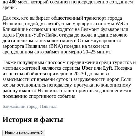
на 480 мест
, который соединен непосредственно со зданием
арены.
Для тех, кто выбирает общественный транспорт города
Нэшвилл
, подойдут автобусные маршруты системы WeGo.
Ближайшие остановки находятся на Белмонт-бульваре или
вдоль Грэнни-Уайт-Пайк, откуда до входа в здание можно
дойти пешком за несколько минут. От международного
аэропорта Нэшвилла (BNA) поездка на такси или
арендованном авто займет примерно 20–25 минут.
Также популярным способом передвижения среди туристов и
местных жителей являются сервисы
Uber
или
Lyft
. Поездка
из центра обойдется примерно в 20–30 долларов в
зависимости от времени суток и загруженности дорог. Если
же вы остановились неподалеку, прогулка по живописному
району южного Нэшвилла станет приятным дополнением к
посещению спортивного события.
Ближайший город: Нэшвилл
История и факты
Нашли неточность?