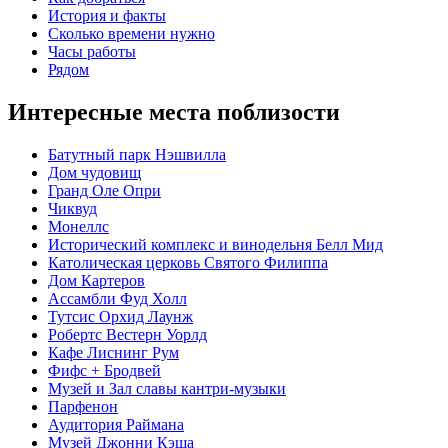
История и факты
Сколько времени нужно
Часы работы
Рядом
Интересные места поблизости
Батутный парк Нэшвилла
Дом чудовищ
Гранд Оле Опри
Чиквуд
Монеллс
Исторический комплекс и винодельня Белл Мид
Католическая церковь Святого Филиппа
Дом Картеров
Ассамбли Фуд Холл
Тутсис Орхид Лаунж
Робертс Вестерн Уорлд
Кафе Лиснинг Рум
Фифс + Бродвей
Музей и Зал славы кантри-музыки
Парфенон
Аудитория Раймана
Музей Джонни Кэша