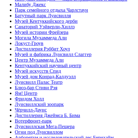
Малибу Джекс
Парк семейного отдыха Чарлстаун
Батутный парк Луисвилля
Музей Кентуккийского дерби
Санаторий Уэйверли-Хиллз
Музей истории Фрейзера
Могила Мухаммеда Али
Локуст-Гроув
Дистиллерия Рэббит Хоул
Музей и фабрика Луисвилл Слаггер
Центр Мухаммеда Али
Кентуккийский научный центр
Музей искусств Спид
Музей дом Конрад-Калдуэлл
Луисвилл Палас Театр
Блюз-бар Стиви Рэя
Ям! Центр
Фридом Холл
Луисвиллский зоопарк
Чёрчилл-Даунс
Дистиллерия Джеймса Б. Бима
Вотерфронт-парк
Луисвиллская Мега-Пещера
Огни под Луисвиллом
Арборетум и исследовательский лес Бернхайм