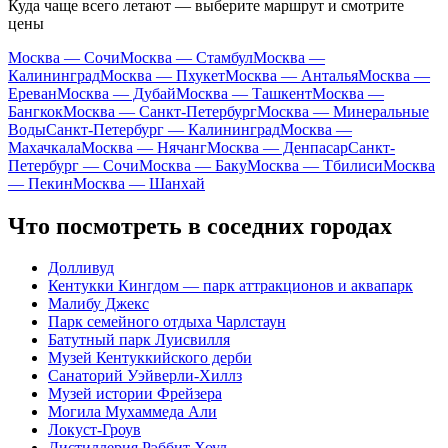
Куда чаще всего летают — выберите маршрут и смотрите
цены
Москва — Сочи
Москва — Стамбул
Москва —
Калининград
Москва — Пхукет
Москва — Анталья
Москва —
Ереван
Москва — Дубай
Москва — Ташкент
Москва —
Бангкок
Москва — Санкт-Петербург
Москва — Минеральные
Воды
Санкт-Петербург — Калининград
Москва —
Махачкала
Москва — Нячанг
Москва — Денпасар
Санкт-
Петербург — Сочи
Москва — Баку
Москва — Тбилиси
Москва
— Пекин
Москва — Шанхай
Что посмотреть в соседних городах
Долливуд
Кентукки Кингдом — парк аттракционов и аквапарк
Малибу Джекс
Парк семейного отдыха Чарлстаун
Батутный парк Луисвилля
Музей Кентуккийского дерби
Санаторий Уэйверли-Хиллз
Музей истории Фрейзера
Могила Мухаммеда Али
Локуст-Гроув
Дистиллерия Рэббит Хоул