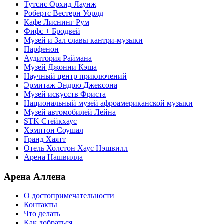
Тутсис Орхид Лаунж
Робертс Вестерн Уорлд
Кафе Лиснинг Рум
Фифс + Бродвей
Музей и Зал славы кантри-музыки
Парфенон
Аудитория Раймана
Музей Джонни Кэша
Научный центр приключений
Эрмитаж Эндрю Джексона
Музей искусств Фриста
Национальный музей афроамериканской музыки
Музей автомобилей Лейна
STK Стейкхаус
Хэмптон Соушал
Гранд Хаятт
Отель Холстон Хаус Нэшвилл
Арена Нашвилла
Арена Аллена
О достопримечательности
Контакты
Что делать
Как добраться