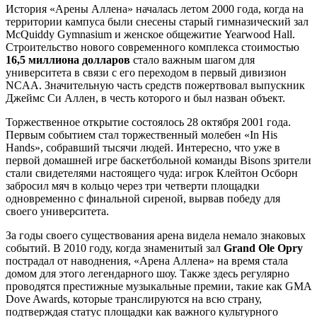
История «Арены Аллена» началась летом 2000 года, когда на
территории кампуса были снесены старый гимназический зал
McQuiddy Gymnasium и женское общежитие Yearwood Hall.
Строительство нового современного комплекса стоимостью
16,5 миллиона долларов
стало важным шагом для
университета в связи с его переходом в первый дивизион
NCAA. Значительную часть средств пожертвовал выпускник
Джеймс Си Аллен, в честь которого и был назван объект.
Торжественное открытие состоялось 28 октября 2001 года.
Первым событием стал торжественный молебен «In His
Hands», собравший тысячи людей. Интересно, что уже в
первой домашней игре баскетбольной команды Bisons зрители
стали свидетелями настоящего чуда: игрок Клейтон Осборн
забросил мяч в кольцо через три четверти площадки
одновременно с финальной сиреной, вырвав победу для
своего университета.
За годы своего существования арена видела немало знаковых
событий. В 2010 году, когда знаменитый зал
Grand Ole Opry
пострадал от наводнения, «Арена Аллена» на время стала
домом для этого легендарного шоу. Также здесь регулярно
проводятся престижные музыкальные премии, такие как GMA
Dove Awards, которые транслируются на всю страну,
подтверждая статус площадки как важного культурного