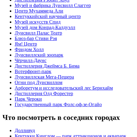
Музей и фабрика Луисвилл Слаггер
Центр Мухаммеда Али
Кентуккийский научный центр
Музей искусств Спид
Музей дом Конрад-Калдуэлл
Луисвилл Палас Театр
Блюз-бар Стиви Рэя
Ям! Центр
Фридом Холл
Луисвиллский зоопарк
Чёрчилл-Даунс
Дистиллерия Джеймса Б. Бима
Вотерфронт-парк
Луисвиллская Мега-Пещера
Огни под Луисвиллом
Арборетум и исследовательский лес Бернхайм
Дистиллерия Олд Форестер
Парк Чероки
Государственный парк Фолс-оф-зе-Огайо
Что посмотреть в соседних городах
Долливуд
Кентукки Кингдом — парк аттракционов и аквапарк