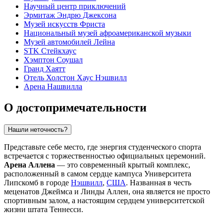
Научный центр приключений
Эрмитаж Эндрю Джексона
Музей искусств Фриста
Национальный музей афроамериканской музыки
Музей автомобилей Лейна
STK Стейкхаус
Хэмптон Соушал
Гранд Хаятт
Отель Холстон Хаус Нэшвилл
Арена Нашвилла
О достопримечательности
Нашли неточность?
Представьте себе место, где энергия студенческого спорта
встречается с торжественностью официальных церемоний.
Арена Аллена
— это современный крытый комплекс,
расположенный в самом сердце кампуса Университета
Липскомб в городе
Нэшвилл
,
США
. Названная в честь
меценатов Джеймса и Линды Аллен, она является не просто
спортивным залом, а настоящим сердцем университетской
жизни штата Теннесси.