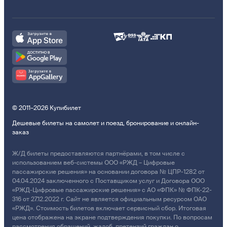
© 2011–2026 Купибилет
Дешевые билеты на самолет и поезд, бронирование и онлайн-
заказ
Ж/Д билеты предоставляются партнёрами, в том числе с
использованием веб-системы ООО «РЖД – Цифровые
пассажирские решения» на основании договора № ЦПР-1282 от
04.04.2024 заключенного с Поставщиком услуг и Договора ООО
«РЖД-Цифровые пассажирские решения» с АО «ФПК» № ФПК-22-
316 от 27.12.2022 г. Сайт не является официальным ресурсом ОАО
«РЖД». Стоимость билетов включает сервисный сбор. Итоговая
цена отображена на экране подтверждения покупки. По вопросам
рассмотрения обращений, жалоб, претензий граждан о