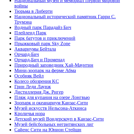
Национальный музей и мемориал Первой мировой
войны
Тюрьма в Либерти
Национальный исторический памятник Гарри С.
Трумэна
Водный парк Парадайз Бич
Плейленд Парк
Парк батутов и приключений
Прыжковый парк Sky Zone
Аквариумы Бейтала
Орчард-Бич
Орчард-Бич и Променад
Природный заповедник Хай-Маунтин
Мини-зоопарк на ферме Абма
Особняк Вейл
Колесо обозрения KC
Грин Леди Лаунж
Дистиллерия Дж. Ригер
Пляж для купания на озере Лонгвью
Зоопарк и океанариум Канзас-Сити
Музей искусств Нельсона-Аткинса
Кроличья нора
Детский музей Вондерскоуп в Канзас-Сити
Музей бейсбольных негритянских лиг
Сайенс Сити на Юнион Стейшн