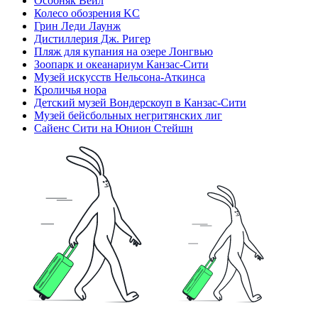
Особняк Вейл
Колесо обозрения KC
Грин Леди Лаунж
Дистиллерия Дж. Ригер
Пляж для купания на озере Лонгвью
Зоопарк и океанариум Канзас-Сити
Музей искусств Нельсона-Аткинса
Кроличья нора
Детский музей Вондерскоуп в Канзас-Сити
Музей бейсбольных негритянских лиг
Сайенс Сити на Юнион Стейшн