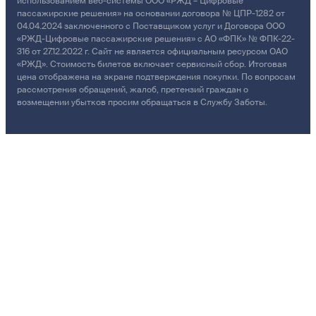
использованием веб-системы ООО «РЖД – Цифровые
пассажирские решения» на основании договора № ЦПР-1282 от
04.04.2024 заключенного с Поставщиком услуг и Договора ООО
«РЖД-Цифровые пассажирские решения» с АО «ФПК» № ФПК-22-
316 от 27.12.2022 г. Сайт не является официальным ресурсом ОАО
«РЖД». Стоимость билетов включает сервисный сбор. Итоговая
цена отображена на экране подтверждения покупки. По вопросам
рассмотрения обращений, жалоб, претензий граждан о
возмещении убытков просим обращаться в Службу Заботы.