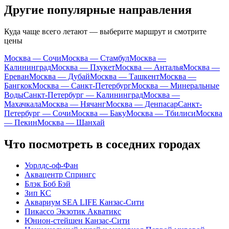
Другие популярные направления
Куда чаще всего летают — выберите маршрут и смотрите
цены
Москва — Сочи
Москва — Стамбул
Москва —
Калининград
Москва — Пхукет
Москва — Анталья
Москва —
Ереван
Москва — Дубай
Москва — Ташкент
Москва —
Бангкок
Москва — Санкт-Петербург
Москва — Минеральные
Воды
Санкт-Петербург — Калининград
Москва —
Махачкала
Москва — Нячанг
Москва — Денпасар
Санкт-
Петербург — Сочи
Москва — Баку
Москва — Тбилиси
Москва
— Пекин
Москва — Шанхай
Что посмотреть в соседних городах
Уорлдс-оф-Фан
Аквацентр Спрингс
Блэк Боб Бэй
Зип КС
Аквариум SEA LIFE Канзас-Сити
Пикассо Экзотик Акватикс
Юнион-стейшен Канзас-Сити