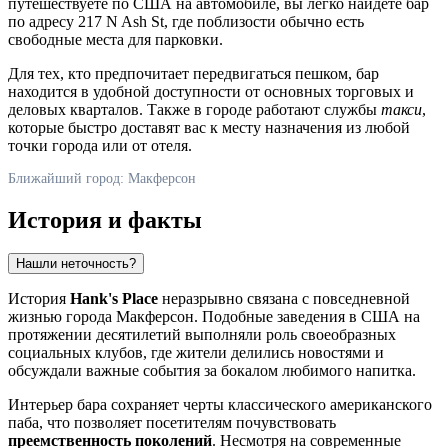
путешествуете по
США
на автомобиле, вы легко найдете бар
по адресу 217 N Ash St, где поблизости обычно есть
свободные места для парковки.
Для тех, кто предпочитает передвигаться пешком, бар
находится в удобной доступности от основных торговых и
деловых кварталов. Также в городе работают службы
такси
,
которые быстро доставят вас к месту назначения из любой
точки города или от отеля.
Ближайший город: Макферсон
История и факты
Нашли неточность?
История
Hank's Place
неразрывно связана с повседневной
жизнью города
Макферсон
. Подобные заведения в
США
на
протяжении десятилетий выполняли роль своеобразных
социальных клубов, где жители делились новостями и
обсуждали важные события за бокалом любимого напитка.
Интерьер бара сохраняет черты классического американского
паба, что позволяет посетителям почувствовать
преемственность поколений
. Несмотря на современные