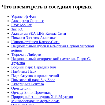
Что посмотреть в соседних городах
Уорлдс-оф-Фан
Аквацентр Спрингс
Блэк Боб Бэй
Зип КС
Аквариум SEA LIFE Канзас-Сити
Пикассо Экзотик Акватикс
Юнион-стейшен Канзас-Сити
Национальный музей и мемориал Первой мировой
войны
Тюрьма в Либерти
Национальный исторический памятник Гарри С.
Трумэна
Водный парк Парадайз Бич
Плейленд Парк
Парк батутов и приключений
Прыжковый парк Sky Zone
Аквариумы Бейтала
Орчард-Бич
Орчард-Бич и Променад
Природный заповедник Хай-Маунтин
Мини-зоопарк на ферме Абма