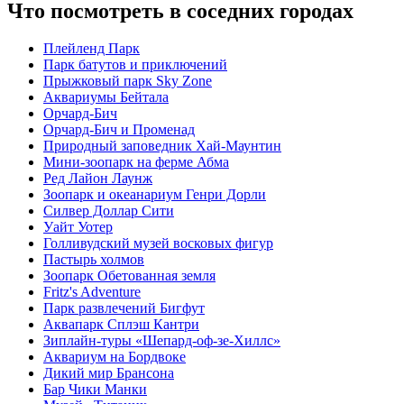
Что посмотреть в соседних городах
Плейленд Парк
Парк батутов и приключений
Прыжковый парк Sky Zone
Аквариумы Бейтала
Орчард-Бич
Орчард-Бич и Променад
Природный заповедник Хай-Маунтин
Мини-зоопарк на ферме Абма
Ред Лайон Лаунж
Зоопарк и океанариум Генри Дорли
Силвер Доллар Сити
Уайт Уотер
Голливудский музей восковых фигур
Пастырь холмов
Зоопарк Обетованная земля
Fritz's Adventure
Парк развлечений Бигфут
Аквапарк Сплэш Кантри
Зиплайн-туры «Шепард-оф-зе-Хиллс»
Аквариум на Бордвоке
Дикий мир Брансона
Бар Чики Манки