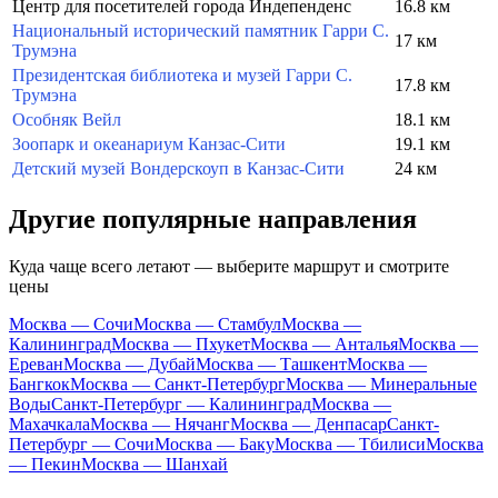
Центр для посетителей города Индепенденс
16.8 км
Национальный исторический памятник Гарри С.
17 км
Трумэна
Президентская библиотека и музей Гарри С.
17.8 км
Трумэна
Особняк Вейл
18.1 км
Зоопарк и океанариум Канзас-Сити
19.1 км
Детский музей Вондерскоуп в Канзас-Сити
24 км
Другие популярные направления
Куда чаще всего летают — выберите маршрут и смотрите
цены
Москва — Сочи
Москва — Стамбул
Москва —
Калининград
Москва — Пхукет
Москва — Анталья
Москва —
Ереван
Москва — Дубай
Москва — Ташкент
Москва —
Бангкок
Москва — Санкт-Петербург
Москва — Минеральные
Воды
Санкт-Петербург — Калининград
Москва —
Махачкала
Москва — Нячанг
Москва — Денпасар
Санкт-
Петербург — Сочи
Москва — Баку
Москва — Тбилиси
Москва
— Пекин
Москва — Шанхай