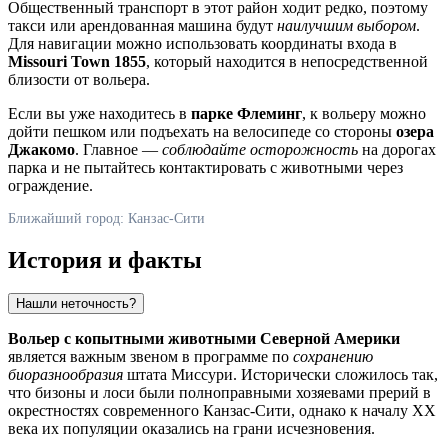
Общественный транспорт в этот район ходит редко, поэтому
такси или арендованная машина будут
наилучшим выбором
.
Для навигации можно использовать координаты входа в
Missouri Town 1855
, который находится в непосредственной
близости от вольера.
Если вы уже находитесь в
парке Флеминг
, к вольеру можно
дойти пешком или подъехать на велосипеде со стороны
озера
Джакомо
. Главное —
соблюдайте осторожность
на дорогах
парка и не пытайтесь контактировать с животными через
ограждение.
Ближайший город: Канзас-Сити
История и факты
Нашли неточность?
Вольер с копытными животными Северной Америки
является важным звеном в программе по
сохранению
биоразнообразия
штата Миссури. Исторически сложилось так,
что бизоны и лоси были полноправными хозяевами прерий в
окрестностях современного
Канзас-Сити
, однако к началу XX
века их популяции оказались на грани исчезновения.