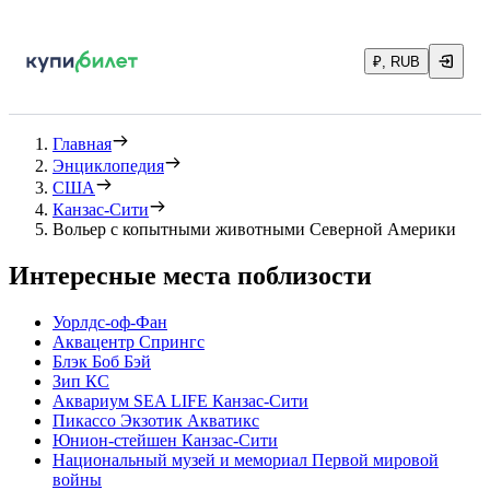
₽, RUB
Главная
Энциклопедия
США
Канзас-Сити
Вольер с копытными животными Северной Америки
Интересные места поблизости
Уорлдс-оф-Фан
Аквацентр Спрингс
Блэк Боб Бэй
Зип КС
Аквариум SEA LIFE Канзас-Сити
Пикассо Экзотик Акватикс
Юнион-стейшен Канзас-Сити
Национальный музей и мемориал Первой мировой
войны