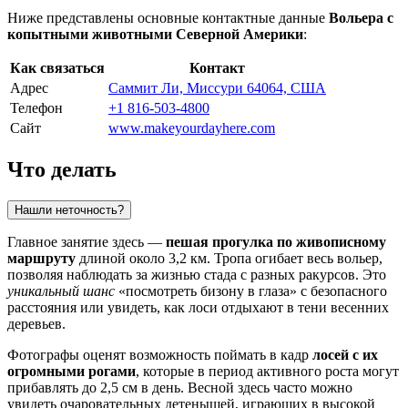
Ниже представлены основные контактные данные
Вольера с
копытными животными Северной Америки
:
Как связаться
Контакт
Адрес
Саммит Ли, Миссури 64064, США
Телефон
+1 816-503-4800
Сайт
www.makeyourdayhere.com
Что делать
Нашли неточность?
Главное занятие здесь —
пешая прогулка по живописному
маршруту
длиной около 3,2 км. Тропа огибает весь вольер,
позволяя наблюдать за жизнью стада с разных ракурсов. Это
уникальный шанс
«посмотреть бизону в глаза» с безопасного
расстояния или увидеть, как лоси отдыхают в тени весенних
деревьев.
Фотографы оценят возможность поймать в кадр
лосей с их
огромными рогами
, которые в период активного роста могут
прибавлять до 2,5 см в день. Весной здесь часто можно
увидеть очаровательных детенышей, играющих в высокой