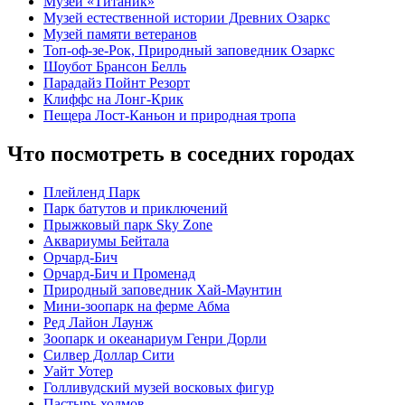
Музей «Титаник»
Музей естественной истории Древних Озаркс
Музей памяти ветеранов
Топ-оф-зе-Рок, Природный заповедник Озаркс
Шоубот Брансон Белль
Парадайз Пойнт Резорт
Клиффс на Лонг-Крик
Пещера Лост-Каньон и природная тропа
Что посмотреть в соседних городах
Плейленд Парк
Парк батутов и приключений
Прыжковый парк Sky Zone
Аквариумы Бейтала
Орчард-Бич
Орчард-Бич и Променад
Природный заповедник Хай-Маунтин
Мини-зоопарк на ферме Абма
Ред Лайон Лаунж
Зоопарк и океанариум Генри Дорли
Силвер Доллар Сити
Уайт Уотер
Голливудский музей восковых фигур
Пастырь холмов