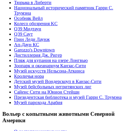
Тюрьма в Либерти
Национальный исторический памятник Гарри С.
Трумэна
Особняк Вейл
Колесо обозрения KC
Q39 Мидтаун
Q39 Саут
Грин Леди Лаунж
Ап-Даун КС
Garozzo's Downtown
Дистиллерия Дж. Ригер
Пляж для купания на озере Лонгвью
Зоопарк и океанариум Канзас-Сити
Музей искусств Нельсона-Аткинса
Кроличья нора
Детский музей Вондерскоуп в Канзас-Сити
Музей бейсбольных негритянских лиг
Сайенс Сити на Юнион Стейшн
Президентская библиотека и музей Гарри С. Трумэна
Музей парохода Арабия
Вольер с копытными животными Северной
Америки