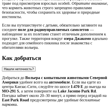
траве под присмотром взрослых особей.
Обратите внимание
,
что кормить животных строго запрещено правилами
безопасности, чтобы сохранить их здоровье и природные
инстинкты.
Если вы путешествуете с детьми, обязательно загляните на
соседнее
поле для радиоуправляемых самолетов
—
наблюдение за их полетами станет отличным дополнением к
прогулке. Также территория вокруг
озера Джакомо
идеально
подходит для семейного пикника после знакомства с
обитателями вольера.
Как добраться
Нашли неточность?
Добраться до
Вольера с копытными животными Северной
Америки
удобнее всего на
автомобиле
. Если вы едете из
центра
Канзас-Сити
, следуйте по шоссе
I-470 E
до выезда на
MO-291 S
, а затем поверните на
Lake Jacomo Park Rd
.
Поездка займет около 20–30 минут, а прямо перед оградой на
East Park Road
предусмотрены две удобные
бесплатные
парковки
.