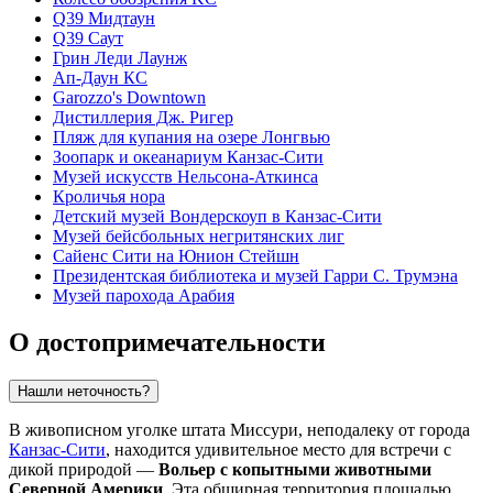
Q39 Мидтаун
Q39 Саут
Грин Леди Лаунж
Ап-Даун КС
Garozzo's Downtown
Дистиллерия Дж. Ригер
Пляж для купания на озере Лонгвью
Зоопарк и океанариум Канзас-Сити
Музей искусств Нельсона-Аткинса
Кроличья нора
Детский музей Вондерскоуп в Канзас-Сити
Музей бейсбольных негритянских лиг
Сайенс Сити на Юнион Стейшн
Президентская библиотека и музей Гарри С. Трумэна
Музей парохода Арабия
О достопримечательности
Нашли неточность?
В живописном уголке штата Миссури, неподалеку от города
Канзас-Сити
, находится удивительное место для встречи с
дикой природой —
Вольер с копытными животными
Северной Америки
. Эта обширная территория площадью