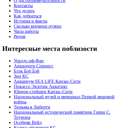
О достопримечательности
Контакты
Что делать
Как добраться
История и факты
Сколько времени нужно
Часы работы
Рядом
Интересные места поблизости
Уорлдс-оф-Фан
Аквацентр Спрингс
Блэк Боб Бэй
Зип КС
Аквариум SEA LIFE Канзас-Сити
Пикассо Экзотик Акватикс
Юнион-стейшен Канзас-Сити
Национальный музей и мемориал Первой мировой
войны
Тюрьма в Либерти
Национальный исторический памятник Гарри С.
Трумэна
Особняк Вейл
Колесо обозрения KC