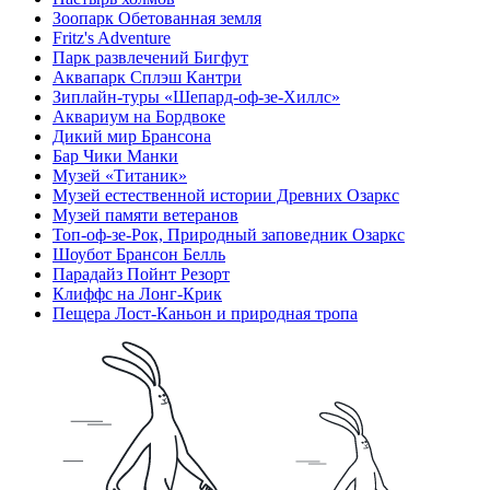
Зоопарк Обетованная земля
Fritz's Adventure
Парк развлечений Бигфут
Аквапарк Сплэш Кантри
Зиплайн-туры «Шепард-оф-зе-Хиллс»
Аквариум на Бордвоке
Дикий мир Брансона
Бар Чики Манки
Музей «Титаник»
Музей естественной истории Древних Озаркс
Музей памяти ветеранов
Топ-оф-зе-Рок, Природный заповедник Озаркс
Шоубот Брансон Белль
Парадайз Пойнт Резорт
Клиффс на Лонг-Крик
Пещера Лост-Каньон и природная тропа