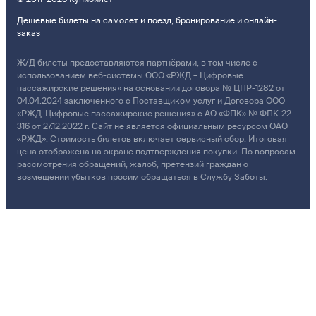
Дешевые билеты на самолет и поезд, бронирование и онлайн-
заказ
Ж/Д билеты предоставляются партнёрами, в том числе с
использованием веб-системы ООО «РЖД – Цифровые
пассажирские решения» на основании договора № ЦПР-1282 от
04.04.2024 заключенного с Поставщиком услуг и Договора ООО
«РЖД-Цифровые пассажирские решения» с АО «ФПК» № ФПК-22-
316 от 27.12.2022 г. Сайт не является официальным ресурсом ОАО
«РЖД». Стоимость билетов включает сервисный сбор. Итоговая
цена отображена на экране подтверждения покупки. По вопросам
рассмотрения обращений, жалоб, претензий граждан о
возмещении убытков просим обращаться в Службу Заботы.