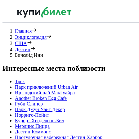
Главная
Энциклопедия
США
Дестин
Бичсайд Инн
Интересные места поблизости
Трек
Парк приключений Urban Air
Ирландский паб МакГуайра
Another Broken Egg Cafe
Руби Слипер
Парк Джун Уайт Декер
Норриго-Пойнт
Курорт Хендерсон-Бич
Мерлинс Пицца
Дестин Коммонс
Прогулочная набережная Дестин Харбор