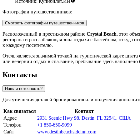
Источник: Купибилет.ИИ
Фотографии путешественников:
Смотреть фотографии путешественников
Расположенный в престижном районе
Crystal Beach
, этот объ
ресторана и расслабляющая зона отдыха с бассейном, откуда о
к каждому посетителю.
Отель является значимой точкой на туристической карте штата
или вечерний отдых в спа-ванне, пребывание здесь наполнено
Контакты
Нашли неточность?
Для уточнения деталей бронирования или получения дополнит
Как связаться
Контакт
Адрес
2931 Scenic Hwy 98, Destin, FL 32541, США
Телефон
+1 850-650-9099
Сайт
www.destinbeachsideinn.com