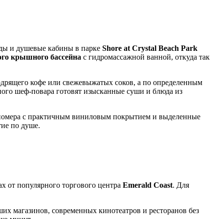
ходы и душевые кабины в парке
Shore at Crystal Beach Park
ого крышного бассейна
с гидромассажной ванной, откуда так
одрящего кофе или свежевыжатых соков, а по определенным
ного шеф-повара готовят изысканные суши и блюда из
 номера с практичным виниловым покрытием и выделенные
ие по душе.
трах от популярного торгового центра
Emerald Coast
. Для
ших магазинов, современных кинотеатров и ресторанов без