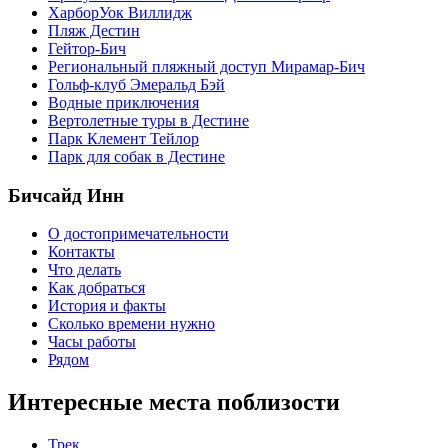
ХарборУок Виллидж
Пляж Дестин
Гейтор-Бич
Региональный пляжный доступ Мирамар-Бич
Гольф-клуб Эмеральд Бэй
Водные приключения
Вертолетные туры в Дестине
Парк Клемент Тейлор
Парк для собак в Дестине
Бичсайд Инн
О достопримечательности
Контакты
Что делать
Как добраться
История и факты
Сколько времени нужно
Часы работы
Рядом
Интересные места поблизости
Трек