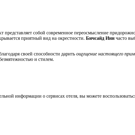
ект представляет собой современное переосмысление придорожног
ткрывается приятный вид на окрестности.
Бичсайд Инн
часто вы
 благодаря своей способности дарить
ощущение настоящего прим
 безмятежностью и стилем.
ельной информации о сервисах отеля, вы можете воспользоват