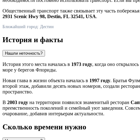
необходимости постоянно использовать транспорт. Если вы пред
Общественный транспорт также связывает эту часть побережья 
2931 Scenic Hwy 98, Destin, FL 32541, USA
.
Ближайший город: Дестин
История и факты
Нашли неточность?
История этого места началась в
1973 году
, когда оно открылос
море у берегов Флориды.
Новая глава в жизни объекта началась в
1997 году
. Братья Фул
второй этаж, добавили десять новых номеров, создали рестор
пространство.
В
2003 году
на территории появился знаменитый ресторан
Cami
преемственность поколений и семейный уют заведения. Совсем
очарование, добавив интерьерам актуальности.
Сколько времени нужно