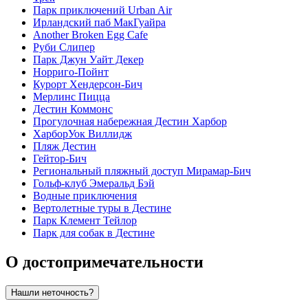
Парк приключений Urban Air
Ирландский паб МакГуайра
Another Broken Egg Cafe
Руби Слипер
Парк Джун Уайт Декер
Норриго-Пойнт
Курорт Хендерсон-Бич
Мерлинс Пицца
Дестин Коммонс
Прогулочная набережная Дестин Харбор
ХарборУок Виллидж
Пляж Дестин
Гейтор-Бич
Региональный пляжный доступ Мирамар-Бич
Гольф-клуб Эмеральд Бэй
Водные приключения
Вертолетные туры в Дестине
Парк Клемент Тейлор
Парк для собак в Дестине
О достопримечательности
Нашли неточность?