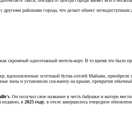
почитаете такси, поездка от центра города займет всего нескол
с другими районами города, что делает объект легкодоступным д
ь как скромный одноэтажный мотель-корт. В то время это было 
мер, вдохновленные эстетикой бутик-отелей Майами, приобрели
анные зоны и установили спа-ванну на крыше, превратив обычн
lle's
. Он получил свое название в честь бабушки и матери мест
 недавно, в
2025 году
, в отеле завершилось очередное обновлен