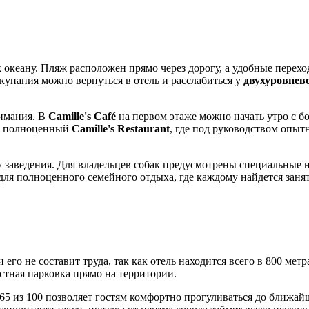
к океану. Пляж расположен прямо через дорогу, а удобные пере
упания можно вернуться в отель и расслабиться у
двухуровнев
нимания. В
Camille's Café
на первом этаже можно начать утро с б
ен полноценный
Camille's Restaurant
, где под руководством опыт
заведения. Для владельцев собак предусмотрены специальные
я полноценного семейного отдыха, где каждому найдется занят
и его не составит труда, так как отель находится всего в 800 ме
стная парковка прямо на территории.
65 из 100 позволяет гостям комфортно прогуливаться до ближай