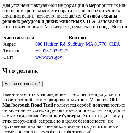
Для уточнения актуальной информации о мероприятиях или
состоянии троп вы можете обратиться непосредственно к
администрации, которую представляет
Служба охраны
рыбных ресурсов и диких животных США
. Заповедник
расположен в штате Массачусетс, недалеко от города
Бостон
.
Как связаться
Контакт
Адрес
680 Hudson Rd, Sudbury, MA 01776, США
Телефон
+1 978-562-3527
Сайт
www.fws.gov
Что делать
Нашли неточность?
Главное занятие в заповеднике — это пешие прогулки по
разветвленной сети маркированных троп. Маршрут
Old
Marlborough Road Trail
пользуется особой популярностью:
он ведет через сосново-дубовые леса и позволяет увидеть те
самые загадочные
бетонные бункеры
. Хотя заходить внутрь
этих сооружений запрещено в целях безопасности, их
брутальный вид на фоне дикой зелени создает отличные
возможности для атмосферных фотографий.