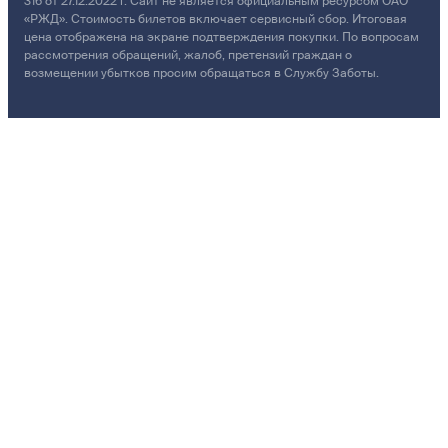
316 от 27.12.2022 г. Сайт не является официальным ресурсом ОАО
«РЖД». Стоимость билетов включает сервисный сбор. Итоговая
цена отображена на экране подтверждения покупки. По вопросам
рассмотрения обращений, жалоб, претензий граждан о
возмещении убытков просим обращаться в Службу Заботы.