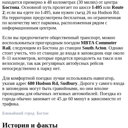
находится примерно в 48 километрах (30 милях) от центра
Бостона
. Основной путь пролегает по шоссе
I-495
или
Route
2
; если вы едете по I-495, вам нужен съезд 26 на Hudson Rd.
На территории предусмотрена бесплатная, но ограниченная
по количеству мест парковка, расположенная рядом с
информационным центром.
Если вы предпочитаете общественный транспорт, можно
воспользоваться пригородным поездом
MBTA Commuter
Rail
, следующим из Бостона до станции
South Acton
. Однако
стоит учесть, что от станции до входа в заповедник еще около
8–11 километров, которые придется преодолеть на такси или
велосипеде, так как регулярных автобусных рейсов
непосредственно к парку нет.
Для комфортной поездки лучше использовать навигатор,
указав адрес
680 Hudson Rd, Sudbury
. Дороги у самого входа
в заповедник могут быть гравийными, но они вполне
проходимы для обычных легковых автомобилей. Поездка из
города обычно занимает от 45 до 60 минут в зависимости от
трафика.
Ближайший город: Бостон
История и факты