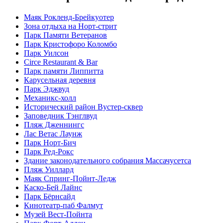
Маяк Рокленд-Брейкуотер
Зона отдыха на Норт-стрит
Парк Памяти Ветеранов
Парк Кристофоро Коломбо
Парк Уилсон
Circe Restaurant & Bar
Парк памяти Липпитта
Карусельная деревня
Парк Эджвуд
Механикс-холл
Исторический район Вустер-сквер
Заповедник Тэнглвуд
Пляж Дженнингс
Лас Ветас Лаунж
Парк Норт-Бич
Парк Ред-Рокс
Здание законодательного собрания Массачусетса
Пляж Уиллард
Маяк Спринг-Пойнт-Ледж
Каско-Бей Лайнс
Парк Бёрнсайд
Кинотеатр-паб Фалмут
Музей Вест-Пойнта