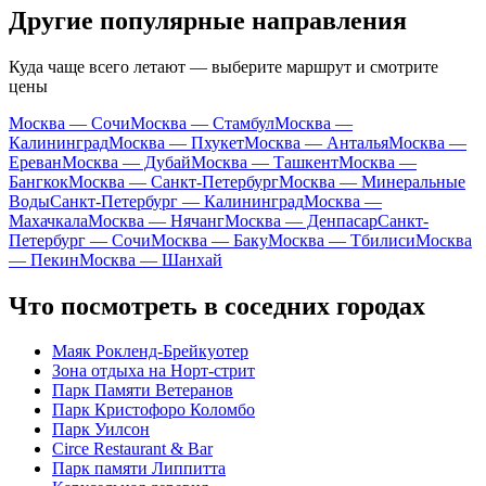
Другие популярные направления
Куда чаще всего летают — выберите маршрут и смотрите
цены
Москва — Сочи
Москва — Стамбул
Москва —
Калининград
Москва — Пхукет
Москва — Анталья
Москва —
Ереван
Москва — Дубай
Москва — Ташкент
Москва —
Бангкок
Москва — Санкт-Петербург
Москва — Минеральные
Воды
Санкт-Петербург — Калининград
Москва —
Махачкала
Москва — Нячанг
Москва — Денпасар
Санкт-
Петербург — Сочи
Москва — Баку
Москва — Тбилиси
Москва
— Пекин
Москва — Шанхай
Что посмотреть в соседних городах
Маяк Рокленд-Брейкуотер
Зона отдыха на Норт-стрит
Парк Памяти Ветеранов
Парк Кристофоро Коломбо
Парк Уилсон
Circe Restaurant & Bar
Парк памяти Липпитта