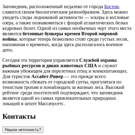
Заповедник, расположенный недалеко от города
Бостон
,
славится своим биологическим разнообразием. Здесь можно
увидеть следы ледниковой активности — эскеры и котловые
озера, а также познакомиться с флорой атлантических белых
кедровых болот. Одной из самых необычных черт этого места
являются
бетонные бункеры времен Второй мировой
войны
, которые теперь безмолвно стоят среди густых лесов,
напоминая о временах, когда здесь располагалось военное
депо.
Сегодня эта территория управляется
Службой охраны
рыбных ресурсов и диких животных США
и служит
важным убежищем для перелетных птиц и млекопитающих.
Для туристов
Ассабет-Ривер
— это прежде всего
возможность сбежать от городской суеты, прогуляться по
тенистым тропам и понаблюдать за жизнью леса. Высокий
рейтинг среди посетителей подтверждает, что заповедник
является одной из самых привлекательных природных
локаций в штате Массачусетс.
Контакты
Нашли неточность?