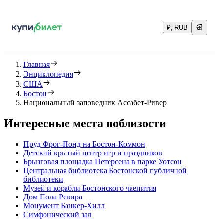
₽, RUB
Главная
Энциклопедия
США
Бостон
Национальный заповедник Ассабет-Ривер
Интересные места поблизости
Пруд Фрог-Понд на Бостон-Коммон
Детский крытый центр игр и праздников
Брызговая площадка Петерсена в парке Уотсон
Центральная библиотека Бостонской публичной
библиотеки
Музей и корабли Бостонского чаепития
Дом Пола Ревира
Монумент Банкер-Хилл
Симфонический зал