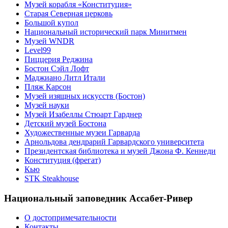
Музей корабля «Конституция»
Старая Северная церковь
Большой купол
Национальный исторический парк Минитмен
Музей WNDR
Level99
Пиццерия Реджина
Бостон Сэйл Лофт
Маджиано Литл Итали
Пляж Карсон
Музей изящных искусств (Бостон)
Музей науки
Музей Изабеллы Стюарт Гарднер
Детский музей Бостона
Художественные музеи Гарварда
Арнольдова дендрарий Гарвардского университета
Президентская библиотека и музей Джона Ф. Кеннеди
Конституция (фрегат)
Кью
STK Steakhouse
Национальный заповедник Ассабет-Ривер
О достопримечательности
Контакты