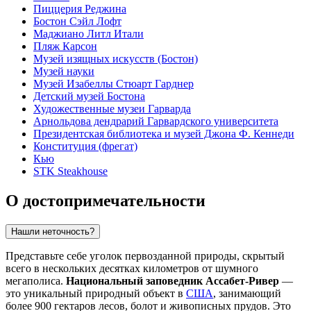
Пиццерия Реджина
Бостон Сэйл Лофт
Маджиано Литл Итали
Пляж Карсон
Музей изящных искусств (Бостон)
Музей науки
Музей Изабеллы Стюарт Гарднер
Детский музей Бостона
Художественные музеи Гарварда
Арнольдова дендрарий Гарвардского университета
Президентская библиотека и музей Джона Ф. Кеннеди
Конституция (фрегат)
Кью
STK Steakhouse
О достопримечательности
Нашли неточность?
Представьте себе уголок первозданной природы, скрытый
всего в нескольких десятках километров от шумного
мегаполиса.
Национальный заповедник Ассабет-Ривер
—
это уникальный природный объект в
США
, занимающий
более 900 гектаров лесов, болот и живописных прудов. Это