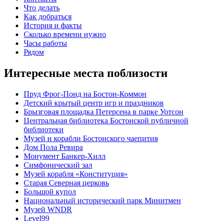
Что делать
Как добраться
История и факты
Сколько времени нужно
Часы работы
Рядом
Интересные места поблизости
Пруд Фрог-Понд на Бостон-Коммон
Детский крытый центр игр и праздников
Брызговая площадка Петерсена в парке Уотсон
Центральная библиотека Бостонской публичной
библиотеки
Музей и корабли Бостонского чаепития
Дом Пола Ревира
Монумент Банкер-Хилл
Симфонический зал
Музей корабля «Конституция»
Старая Северная церковь
Большой купол
Национальный исторический парк Минитмен
Музей WNDR
Level99