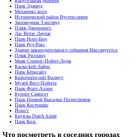
Карусельная деревня
Парк Эджвуд
Механикс-холл
Исторический район Вустер-сквер
Заповедник Тэнглвуд
Пляж Дженнингс
Лас Ветас Лаунж
Парк Норт-Бич
Парк Ред-Рокс
Здание законодательного собрания Массачусетса
Пляж Уиллард
Маяк Спринг-Пойнт-Ледж
Каско-Бей Лайнс
Парк Бёрнсайд
Кинотеатр-паб Фалмут
Музей Вест-Пойнта
Парк Форт-Аллен
Курорт Самосет
Парк Первой Высадки Пилигримов
Парк Костюшко
Йоно'с
Круизы Dutch Apple
Парк Коэс
Что посмотреть в соседних городах