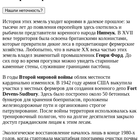
Нашли неточность?
История этих земель уходит корнями в далекое прошлое: за
тысячи лет до появления европейцев здесь охотились и
рыбачили представители коренного народа
Нипмук
. В XVII
веке территория была освоена британскими колонистами,
которые превратили дикие леса в процветающие фермерские
хозяйства. Любопытно, что в начале XX века частью этих
земель владел знаменитый промышленник
Генри Форд
. До
сих пор во время прогулки можно увидеть старинные
каменные стены, служившие границами пастбищ.
В годы
Второй мировой войны
облик местности
кардинально изменился. В 1942 году армия США выкупила
участки у местных фермеров для создания военного депо
Fort
Devens-Sudbury
. Здесь было построено около 50 бетонных
бункеров для хранения боеприпасов, проложены
железнодорожные пути и организовано строгое
патрулирование. После войны территория использовалась как
тренировочный полигон, что на долгие десятилетия закрыло
доступ гражданским лицам к этим лесам.
Экологическое восстановление началось лишь в конце 1980-х
годов, когда стартовала масштабная программа очистки почвы