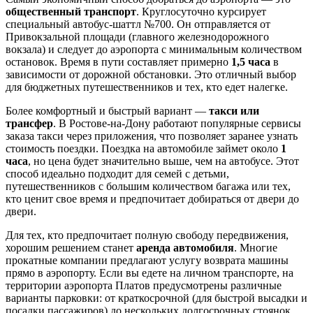
общественный транспорт
. Круглосуточно курсирует
специальный автобус-шаттл №700. Он отправляется от
Привокзальной площади (главного железнодорожного
вокзала) и следует до аэропорта с минимальным количеством
остановок. Время в пути составляет примерно
1,5 часа
в
зависимости от дорожной обстановки. Это отличный выбор
для бюджетных путешественников и тех, кто едет налегке.
Более комфортный и быстрый вариант —
такси или
трансфер
. В
Ростове-на-Дону
работают популярные сервисы
заказа такси через приложения, что позволяет заранее узнать
стоимость поездки. Поездка на автомобиле займет около
1
часа
, но цена будет значительно выше, чем на автобусе. Этот
способ идеально подходит для семей с детьми,
путешественников с большим количеством багажа или тех,
кто ценит свое время и предпочитает добираться от двери до
двери.
Для тех, кто предпочитает полную свободу передвижения,
хорошим решением станет
аренда автомобиля
. Многие
прокатные компании предлагают услугу возврата машины
прямо в аэропорту. Если вы едете на личном транспорте, на
территории аэропорта Платов предусмотрены различные
варианты парковки: от краткосрочной (для быстрой высадки и
посадки пассажиров) до нескольких долгосрочных стоянок,