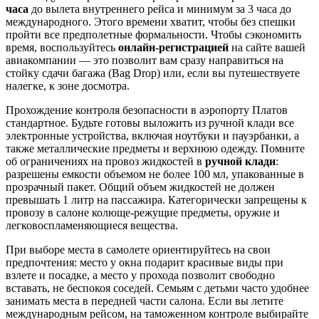
часа
до вылета внутреннего рейса и минимум за 3 часа до
международного. Этого времени хватит, чтобы без спешки
пройти все предполетные формальности. Чтобы сэкономить
время, воспользуйтесь
онлайн-регистрацией
на сайте вашей
авиакомпании — это позволит вам сразу направиться на
стойку сдачи багажа (Bag Drop) или, если вы путешествуете
налегке, к зоне досмотра.
Прохождение контроля безопасности в аэропорту Платов
стандартное. Будьте готовы выложить из ручной клади все
электронные устройства, включая ноутбуки и пауэрбанки, а
также металлические предметы и верхнюю одежду. Помните
об ограничениях на провоз жидкостей в
ручной клади
:
разрешены емкости объемом не более 100 мл, упакованные в
прозрачный пакет. Общий объем жидкостей не должен
превышать 1 литр на пассажира. Категорически запрещены к
провозу в салоне колюще-режущие предметы, оружие и
легковоспламеняющиеся вещества.
При выборе места в самолете ориентируйтесь на свои
предпочтения: место у окна подарит красивые виды при
взлете и посадке, а место у прохода позволит свободно
вставать, не беспокоя соседей. Семьям с детьми часто удобнее
занимать места в передней части салона. Если вы летите
международным рейсом, на таможенном контроле выбирайте