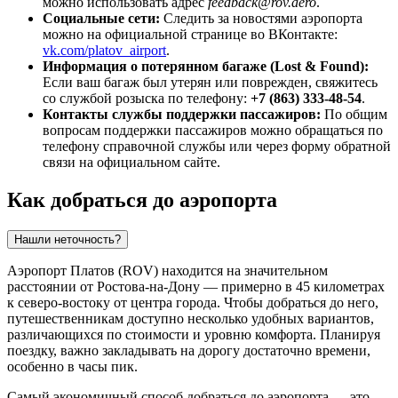
можно использовать адрес
feedback@rov.aero
.
Социальные сети:
Следить за новостями аэропорта
можно на официальной странице во ВКонтакте:
vk.com/platov_airport
.
Информация о потерянном багаже (Lost & Found):
Если ваш багаж был утерян или поврежден, свяжитесь
со службой розыска по телефону:
+7 (863) 333-48-54
.
Контакты службы поддержки пассажиров:
По общим
вопросам поддержки пассажиров можно обращаться по
телефону справочной службы или через форму обратной
связи на официальном сайте.
Как добраться до аэропорта
Нашли неточность?
Аэропорт Платов (ROV) находится на значительном
расстоянии от
Ростова-на-Дону
— примерно в 45 километрах
к северо-востоку от центра города. Чтобы добраться до него,
путешественникам доступно несколько удобных вариантов,
различающихся по стоимости и уровню комфорта. Планируя
поездку, важно закладывать на дорогу достаточно времени,
особенно в часы пик.
Самый экономичный способ добраться до аэропорта — это