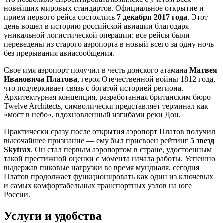
новейших мировых стандартов. Официальное открытие и
прием первого рейса состоялись
7 декабря 2017 года
. Этот
день вошел в историю российской авиации благодаря
уникальной логистической операции: все рейсы были
переведены из старого аэропорта в новый всего за одну ночь
без прерывания авиасообщения.
Свое имя аэропорт получил в честь донского атамана
Матвея
Ивановича Платова
, героя Отечественной войны 1812 года,
что подчеркивает связь с богатой историей региона.
Архитектурная концепция, разработанная британским бюро
Twelve Architects, символически представляет терминал как
«мост в небо», вдохновленный изгибами реки Дон.
Практически сразу после открытия аэропорт Платов получил
высочайшее признание — ему был присвоен рейтинг
5 звезд
Skytrax
. Он стал первым аэропортом в стране, удостоенным
такой престижной оценки с момента начала работы. Успешно
выдержав пиковые нагрузки во время мундиаля, сегодня
Платов продолжает функционировать как один из ключевых
и самых комфортабельных транспортных узлов на юге
России.
Услуги и удобства