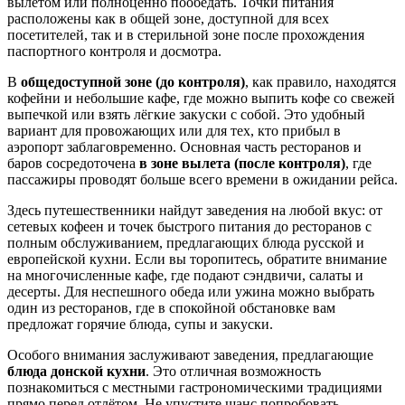
вылетом или полноценно пообедать. Точки питания
расположены как в общей зоне, доступной для всех
посетителей, так и в стерильной зоне после прохождения
паспортного контроля и досмотра.
В
общедоступной зоне (до контроля)
, как правило, находятся
кофейни и небольшие кафе, где можно выпить кофе со свежей
выпечкой или взять лёгкие закуски с собой. Это удобный
вариант для провожающих или для тех, кто прибыл в
аэропорт заблаговременно. Основная часть ресторанов и
баров сосредоточена
в зоне вылета (после контроля)
, где
пассажиры проводят больше всего времени в ожидании рейса.
Здесь путешественники найдут заведения на любой вкус: от
сетевых кофеен и точек быстрого питания до ресторанов с
полным обслуживанием, предлагающих блюда русской и
европейской кухни. Если вы торопитесь, обратите внимание
на многочисленные кафе, где подают сэндвичи, салаты и
десерты. Для неспешного обеда или ужина можно выбрать
один из ресторанов, где в спокойной обстановке вам
предложат горячие блюда, супы и закуски.
Особого внимания заслуживают заведения, предлагающие
блюда донской кухни
. Это отличная возможность
познакомиться с местными гастрономическими традициями
прямо перед отлётом. Не упустите шанс попробовать