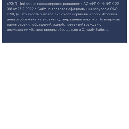
«РЖД-Цифровые пассажирские решения» с АО «ФПК» № ФПК-22-
316 от 27.12.2022 г. Сайт не является официальным ресурсом ОАО
«РЖД». Стоимость билетов включает сервисный сбор. Итоговая
цена отображена на экране подтверждения покупки. По вопросам
рассмотрения обращений, жалоб, претензий граждан о
возмещении убытков просим обращаться в Службу Заботы.