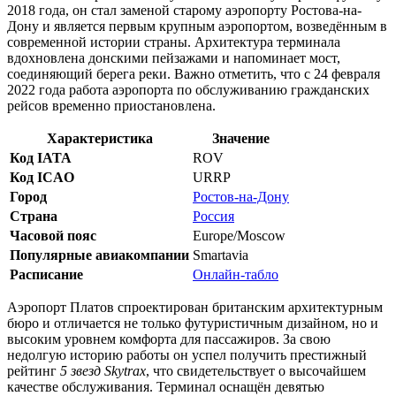
2018 года, он стал заменой старому аэропорту Ростова-на-
Дону и является первым крупным аэропортом, возведённым в
современной истории страны. Архитектура терминала
вдохновлена донскими пейзажами и напоминает мост,
соединяющий берега реки. Важно отметить, что с 24 февраля
2022 года работа аэропорта по обслуживанию гражданских
рейсов временно приостановлена.
Характеристика
Значение
Код IATA
ROV
Код ICAO
URRP
Город
Ростов-на-Дону
Страна
Россия
Часовой пояс
Europe/Moscow
Популярные авиакомпании
Smartavia
Расписание
Онлайн-табло
Аэропорт Платов спроектирован британским архитектурным
бюро и отличается не только футуристичным дизайном, но и
высоким уровнем комфорта для пассажиров. За свою
недолгую историю работы он успел получить престижный
рейтинг
5 звезд Skytrax
, что свидетельствует о высочайшем
качестве обслуживания. Терминал оснащён девятью