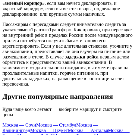
«зеленый коридор»
, если вам нечего декларировать, и
«красный коридор», если вы везете товары, подлежащие
декларированию, или крупные суммы наличных.
Пассажирам с пересадками следует внимательно следить за
указателями «Транзит/Трансфер». Как правило, при пересадке
на внутренний рейс в пределах
России
после международного
прилета потребуется получить багаж и заново его
зарегистрировать. Если у вас длительная стыковка, уточните у
авиакомпании, предоставляет ли она ваучеры на питание или
размещение в отеле. В случае
задержки рейса
первым делом
обратитесь к представителю вашей авиакомпании. В
зависимости от длительности ожидания, вы имеете право на
прохладительные напитки, горячее питание и, при
длительных задержках, на размещение в гостинице за счет
перевозчика.
Другие популярные направления
Куда чаще всего летают — выберите маршрут и смотрите
цены
Москва — Сочи
Москва — Стамбул
Москва —
Калининград
Москва — Пхукет
Москва — Анталья
Москва —