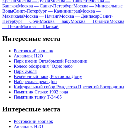
Ереван
Москва — Дубай
Москва — Ташкент
Москва —
Бангкок
Москва — Санкт-Петербург
Москва — Минеральные
Воды
Санкт-Петербург — Калининград
Москва —
Махачкала
Москва — Нячанг
Москва — Денпасар
Санкт-
Петербург — Сочи
Москва — Баку
Москва — Тбилиси
Москва
— Пекин
Москва — Шанхай
Интересные места
Ростовский зоопарк
Аквапарк H2O
Парк имени Октябрьской Революции
Колесо обозрения "Одно небо"
Парк Жюля
Верёвочный парк, Ростов-на-Дону
Набережная реки Дон
Кафедральный собор Рождества Пресвятой Богородицы
Памятник Стачке 1902 года
Памятник танку Т-34-85
Интересные места
Ростовский зоопарк
Аквапарк H2O