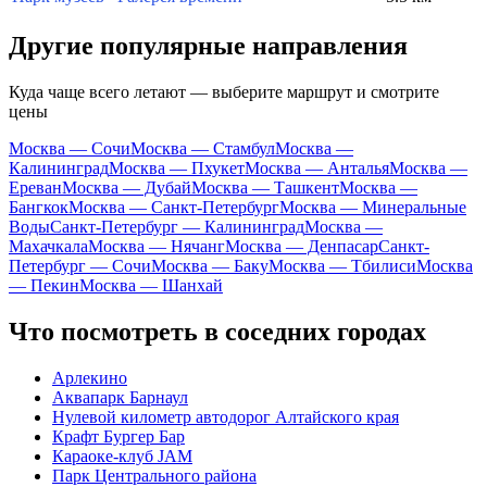
Другие популярные направления
Куда чаще всего летают — выберите маршрут и смотрите
цены
Москва — Сочи
Москва — Стамбул
Москва —
Калининград
Москва — Пхукет
Москва — Анталья
Москва —
Ереван
Москва — Дубай
Москва — Ташкент
Москва —
Бангкок
Москва — Санкт-Петербург
Москва — Минеральные
Воды
Санкт-Петербург — Калининград
Москва —
Махачкала
Москва — Нячанг
Москва — Денпасар
Санкт-
Петербург — Сочи
Москва — Баку
Москва — Тбилиси
Москва
— Пекин
Москва — Шанхай
Что посмотреть в соседних городах
Арлекино
Аквапарк Барнаул
Нулевой километр автодорог Алтайского края
Крафт Бургер Бар
Караоке-клуб JAM
Парк Центрального района