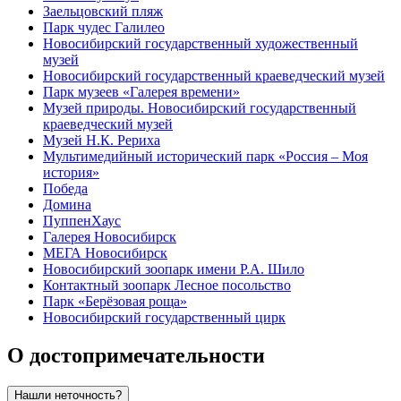
Заельцовский пляж
Парк чудес Галилео
Новосибирский государственный художественный
музей
Новосибирский государственный краеведческий музей
Парк музеев «Галерея времени»
Музей природы. Новосибирский государственный
краеведческий музей
Музей Н.К. Рериха
Мультимедийный исторический парк «Россия – Моя
история»
Победа
Домина
ПуппенХаус
Галерея Новосибирск
МЕГА Новосибирск
Новосибирский зоопарк имени Р.А. Шило
Контактный зоопарк Лесное посольство
Парк «Берёзовая роща»
Новосибирский государственный цирк
О достопримечательности
Нашли неточность?