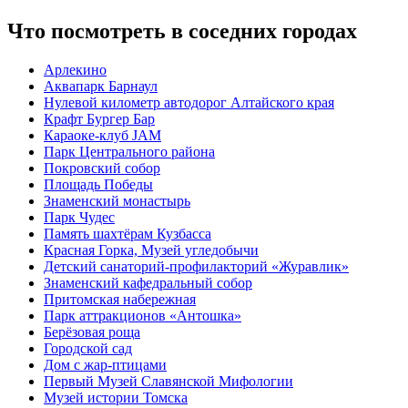
Что посмотреть в соседних городах
Арлекино
Аквапарк Барнаул
Нулевой километр автодорог Алтайского края
Крафт Бургер Бар
Караоке-клуб JAM
Парк Центрального района
Покровский собор
Площадь Победы
Знаменский монастырь
Парк Чудес
Память шахтёрам Кузбасса
Красная Горка, Музей угледобычи
Детский санаторий-профилакторий «Журавлик»
Знаменский кафедральный собор
Притомская набережная
Парк аттракционов «Антошка»
Берёзовая роща
Городской сад
Дом с жар-птицами
Первый Музей Славянской Мифологии
Музей истории Томска