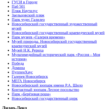
ГУСИ в Городе
Паб 501
Пляж Наутилус
Заельцовский пляж
Парк чудес Галилео
Новосибирский государственный художественный
музей
Новосибирский государственный краеведческий музей
Парк музеев «Галерея времени»
Музей природы. Новосибирский государственный
краеведческий музей
Музей Н.К. Рериха
Мультимедийный исторический парк «Россия – Моя
история»
Победа
Домина
ПуппенХаус
Галерея Новосибирск
МЕГА Новосибирск
Новосибирский зоопарк имени Р.А. Шило
Контактный зоопарк Лесное посольство
Парк «Берёзовая роща»
Новосибирский государственный цирк
Лидер-Ленд