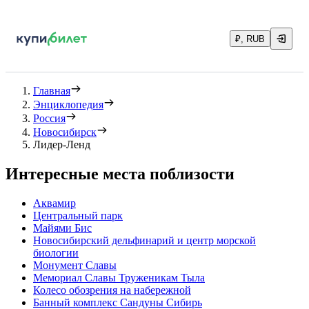
₽, RUB
Главная
Энциклопедия
Россия
Новосибирск
Лидер-Ленд
Интересные места поблизости
Аквамир
Центральный парк
Майями Бис
Новосибирский дельфинарий и центр морской
биологии
Монумент Славы
Мемориал Славы Труженикам Тыла
Колесо обозрения на набережной
Банный комплекс Сандуны Сибирь