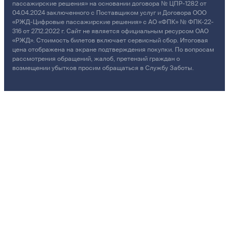
пассажирские решения» на основании договора № ЦПР-1282 от
04.04.2024 заключенного с Поставщиком услуг и Договора ООО
«РЖД-Цифровые пассажирские решения» с АО «ФПК» № ФПК-22-
316 от 27.12.2022 г. Сайт не является официальным ресурсом ОАО
«РЖД». Стоимость билетов включает сервисный сбор. Итоговая
цена отображена на экране подтверждения покупки. По вопросам
рассмотрения обращений, жалоб, претензий граждан о
возмещении убытков просим обращаться в Службу Заботы.