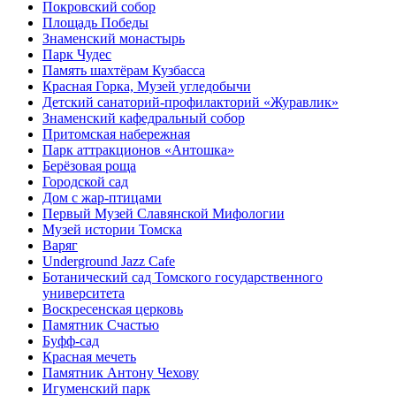
Покровский собор
Площадь Победы
Знаменский монастырь
Парк Чудес
Память шахтёрам Кузбасса
Красная Горка, Музей угледобычи
Детский санаторий-профилакторий «Журавлик»
Знаменский кафедральный собор
Притомская набережная
Парк аттракционов «Антошка»
Берёзовая роща
Городской сад
Дом с жар-птицами
Первый Музей Славянской Мифологии
Музей истории Томска
Варяг
Underground Jazz Cafe
Ботанический сад Томского государственного
университета
Воскресенская церковь
Памятник Счастью
Буфф-сад
Красная мечеть
Памятник Антону Чехову
Игуменский парк