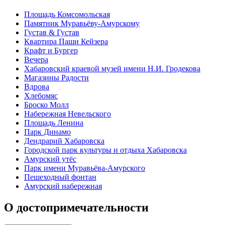
Площадь Комсомольская
Памятник Муравьёву-Амурскому
Густав & Густав
Квартира Паши Кейзера
Крафт и Бургер
Вечера
Хабаровский краевой музей имени Н.И. Гродекова
Магазины Радости
Вдрова
Хлебомяс
Броско Молл
Набережная Невельского
Площадь Ленина
Парк Динамо
Дендрарий Хабаровска
Городской парк культуры и отдыха Хабаровска
Амурский утёс
Парк имени Муравьёва-Амурского
Пешеходный фонтан
Амурский набережная
О достопримечательности