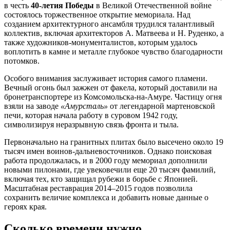
в честь
40-летия Победы
в Великой Отечественной войне
состоялось торжественное открытие мемориала. Над
созданием архитектурного ансамбля трудился талантливый
коллектив, включая архитекторов А. Матвеева и Н. Руденко, а
также художников-монументалистов, которым удалось
воплотить в камне и металле глубокое чувство благодарности
потомков.
Особого внимания заслуживает история самого пламени.
Вечный огонь был зажжен от факела, который доставили на
бронетранспортере из Комсомольска-на-Амуре. Частицу огня
взяли на заводе
«Амурсталь»
от легендарной мартеновской
печи, которая начала работу в суровом 1942 году,
символизируя неразрывную связь фронта и тыла.
Первоначально на гранитных плитах было высечено около 19
тысяч имен воинов-дальневосточников. Однако поисковая
работа продолжалась, и в 2000 году мемориал дополнили
новыми пилонами, где увековечили еще 20 тысяч фамилий,
включая тех, кто защищал рубежи в борьбе с Японией.
Масштабная реставрация 2014–2015 годов позволила
сохранить величие комплекса и добавить новые данные о
героях края.
Сколько времени нужно