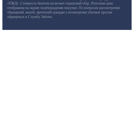
«РЖД». Стоимость билетов включает сервисный сбор. Итоговая цена
отображена на экране подтверждения покупки. По вопросам рассмотрения
обращений, жалоб, претензий граждан о возмещении убытков просим
обращаться в Службу Заботы.