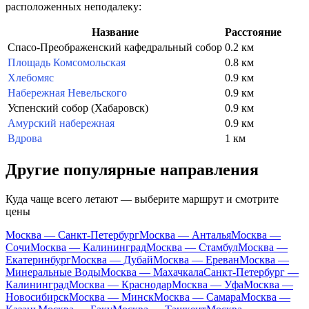
расположенных неподалеку:
Название
Расстояние
Спасо-Преображенский кафедральный собор
0.2 км
Площадь Комсомольская
0.8 км
Хлебомяс
0.9 км
Набережная Невельского
0.9 км
Успенский собор (Хабаровск)
0.9 км
Амурский набережная
0.9 км
Вдрова
1 км
Другие популярные направления
Куда чаще всего летают — выберите маршрут и смотрите
цены
Москва — Санкт-Петербург
Москва — Анталья
Москва —
Сочи
Москва — Калининград
Москва — Стамбул
Москва —
Екатеринбург
Москва — Дубай
Москва — Ереван
Москва —
Минеральные Воды
Москва — Махачкала
Санкт-Петербург —
Калининград
Москва — Краснодар
Москва — Уфа
Москва —
Новосибирск
Москва — Минск
Москва — Самара
Москва —