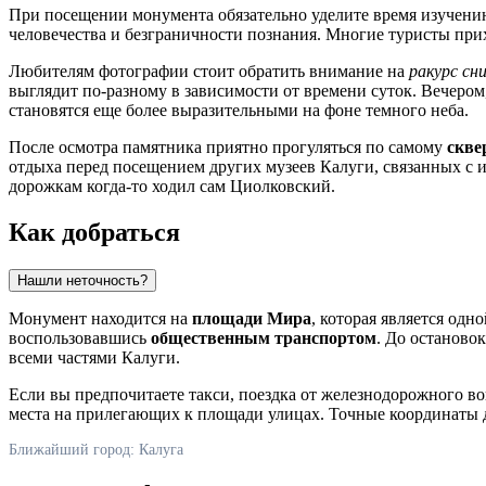
При посещении монумента обязательно уделите время изучен
человечества и безграничности познания. Многие туристы прих
Любителям фотографии стоит обратить внимание на
ракурс сни
выглядит по-разному в зависимости от времени суток. Вечеро
становятся еще более выразительными на фоне темного неба.
После осмотра памятника приятно прогуляться по самому
скве
отдыха перед посещением других музеев Калуги, связанных с и
дорожкам когда-то ходил сам Циолковский.
Как добраться
Нашли неточность?
Монумент находится на
площади Мира
, которая является од
воспользовавшись
общественным транспортом
. До останово
всеми частями Калуги.
Если вы предпочитаете такси, поездка от железнодорожного во
места на прилегающих к площади улицах. Точные координаты 
Ближайший город: Калуга