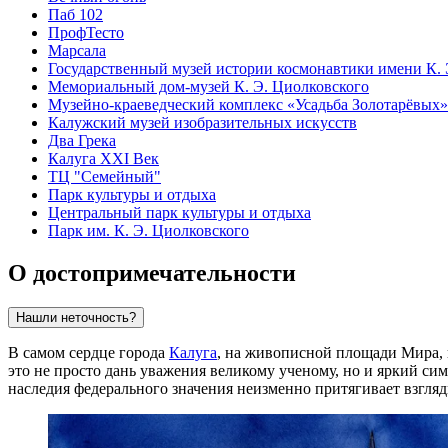
Паб 102
ПрофТесто
Марсала
Государственный музей истории космонавтики имени К. 
Мемориальный дом-музей К. Э. Циолковского
Музейно-краеведческий комплекс «Усадьба Золотарёвых»
Калужский музей изобразительных искусств
Два Грека
Калуга XXI Век
ТЦ "Семейный"
Парк культуры и отдыха
Центральный парк культуры и отдыха
Парк им. К. Э. Циолковского
О достопримечательности
Нашли неточность?
В самом сердце города
Калуга
, на живописной площади Мира,
это не просто дань уважения великому ученому, но и яркий си
наследия федерального значения неизменно притягивает взгля