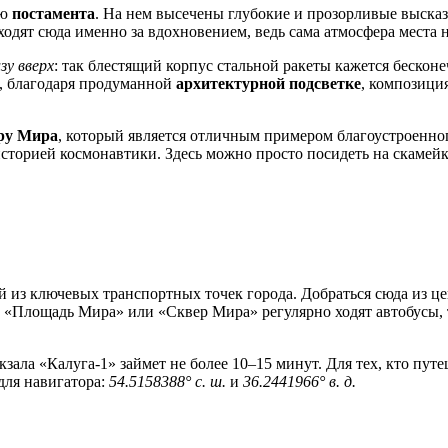
ию
постамента
. На нем высечены глубокие и прозорливые высказ
одят сюда именно за вдохновением, ведь сама атмосфера места н
зу вверх
: так блестящий корпус стальной ракеты кажется беско
м, благодаря продуманной
архитектурной подсветке
, композици
ру Мира
, который является отличным примером благоустроенног
сторией космонавтики. Здесь можно просто посидеть на скамейке
ной из ключевых транспортных точек города. Добраться сюда из 
к «Площадь Мира» или «Сквер Мира» регулярно ходят автобусы,
кзала «Калуга-1» займет не более 10–15 минут. Для тех, кто пу
для навигатора:
54.5158388° с. ш.
и
36.2441966° в. д.