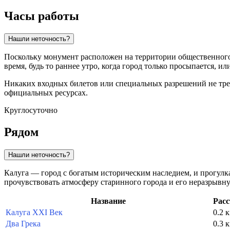
Часы работы
Нашли неточность?
Поскольку монумент расположен на территории общественного
время, будь то раннее утро, когда город только просыпается, ил
Никаких входных билетов или специальных разрешений не требу
официальных ресурсах.
Круглосуточно
Рядом
Нашли неточность?
Калуга — город с богатым историческим наследием, и прогулк
прочувствовать атмосферу старинного города и его неразрывну
Название
Расс
Калуга XXI Век
0.2 
Два Грека
0.3 