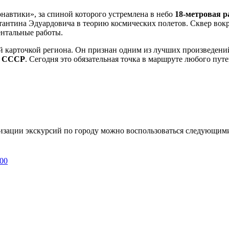
навтики», за спиной которого устремлена в небо
18-метровая р
тантина Эдуардовича в теорию космических полетов. Сквер вокр
ентальные работы.
й карточкой региона. Он признан одним из лучших произведений
в СССР
. Сегодня это обязательная точка в маршруте любого пу
изации экскурсий по городу можно воспользоваться следующи
000