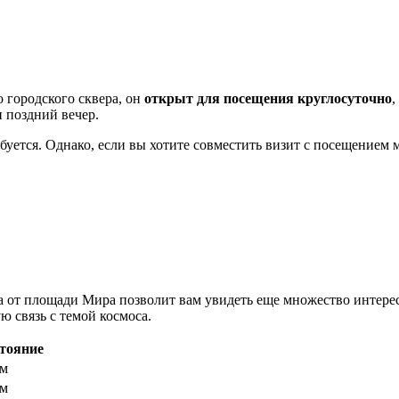
 городского сквера, он
открыт для посещения круглосуточно
,
и поздний вечер.
ется. Однако, если вы хотите совместить визит с посещением му
а от площади Мира позволит вам увидеть еще множество интере
ю связь с темой космоса.
тояние
км
км