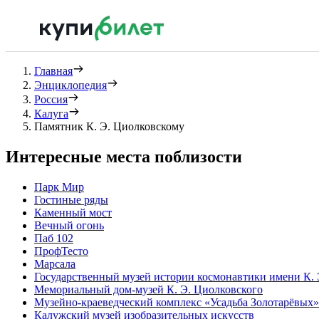
Главная
Энциклопедия
Россия
Калуга
Памятник К. Э. Циолковскому
Интересные места поблизости
Парк Мир
Гостиные ряды
Каменный мост
Вечный огонь
Паб 102
ПрофТесто
Марсала
Государственный музей истории космонавтики имени К. 
Мемориальный дом-музей К. Э. Циолковского
Музейно-краеведческий комплекс «Усадьба Золотарёвых»
Калужский музей изобразительных искусств