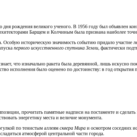
о дня рождения великого ученого. В 1956 году был объявлен кон
с архитекторами Барщем и Колчиным была признана наиболее то
ода. Особую историческую значимость событию придало участие 
запуска
первого искусственного спутника Земли
, фактически под
знает, что изначально ракета была деревянной, лишь искусно пок
рство исполнения было оценено по достоинству: в год открытия
позиции, прочитать памятные надписи на постаменте и сделать 
ствовать энергетику места и величие монумента.
огулкой по тенистым аллеям
сквера Мира
и осмотром соседних ис
асладиться атмосферой центральной части города.