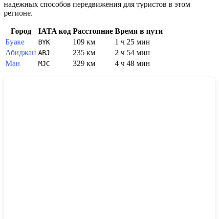
надежных способов передвижения для туристов в этом
регионе.
Город
IATA код
Расстояние
Время в пути
Буаке
109 км
1 ч 25 мин
BYK
Абиджан
235 км
2 ч 54 мин
ABJ
Ман
329 км
4 ч 48 мин
MJC