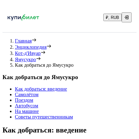
₽, RUB
Главная
Энциклопедия
Кот-д'Ивуар
Ямусукро
Как добраться до Ямусукро
Как добраться до Ямусукро
Как добраться: введение
Самолётом
Поездом
Автобусом
На машине
Советы путешественникам
Как добраться: введение