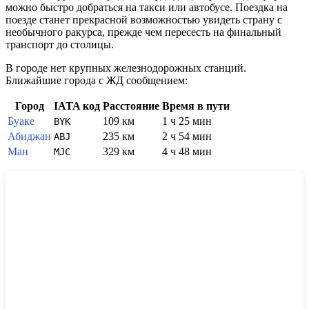
можно быстро добраться на такси или автобусе. Поездка на
поезде станет прекрасной возможностью увидеть страну с
необычного ракурса, прежде чем пересесть на финальный
транспорт до столицы.
В городе нет крупных железнодорожных станций.
Ближайшие города с ЖД сообщением:
Город
IATA код
Расстояние
Время в пути
Буаке
109 км
1 ч 25 мин
BYK
Абиджан
235 км
2 ч 54 мин
ABJ
Ман
329 км
4 ч 48 мин
MJC