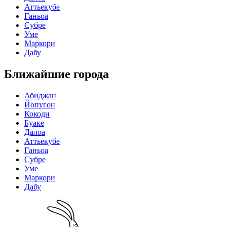
Аттьекубе
Ганьоа
Субре
Уме
Маркори
Дабу
Ближайшие города
Абиджан
Йопугон
Кокоди
Буаке
Далоа
Аттьекубе
Ганьоа
Субре
Уме
Маркори
Дабу