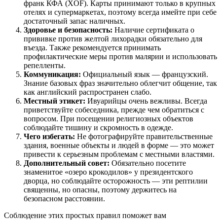
франк КФА (XOF). Карты принимают только в крупных
отелях и супермаркетах, поэтому всегда имейте при себе
достаточный запас наличных.
Здоровье и безопасность:
Наличие сертификата о
прививке против желтой лихорадки обязательно для
въезда. Также рекомендуется принимать
профилактические меры против малярии и использовать
репелленты.
Коммуникация:
Официальный язык — французский.
Знание базовых фраз значительно облегчит общение, так
как английский распространен слабо.
Местный этикет:
Ивуарийцы очень вежливы. Всегда
приветствуйте собеседника, прежде чем обратиться с
вопросом. При посещении религиозных объектов
соблюдайте тишину и скромность в одежде.
Чего избегать:
Не фотографируйте правительственные
здания, военные объекты и людей в форме — это может
привести к серьезным проблемам с местными властями.
Дополнительный совет:
Обязательно посетите
знаменитое «озеро крокодилов» у президентского
дворца, но соблюдайте осторожность — эти рептилии
священны, но опасны, поэтому держитесь на
безопасном расстоянии.
Соблюдение этих простых правил поможет вам