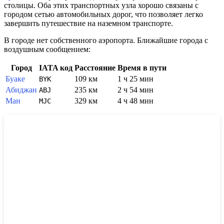
столицы. Оба этих транспортных узла хорошо связаны с
городом сетью автомобильных дорог, что позволяет легко
завершить путешествие на наземном транспорте.
В городе нет собственного аэропорта. Ближайшие города с
воздушным сообщением:
Город
IATA код
Расстояние
Время в пути
Буаке
109 км
1 ч 25 мин
BYK
Абиджан
235 км
2 ч 54 мин
ABJ
Ман
329 км
4 ч 48 мин
MJC