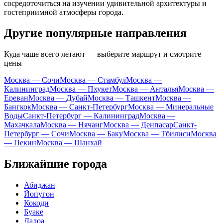
сосредоточиться на изучении удивительной архитектуры и
гостеприимной атмосферы города.
Другие популярные направления
Куда чаще всего летают — выберите маршрут и смотрите
цены
Москва — Сочи
Москва — Стамбул
Москва —
Калининград
Москва — Пхукет
Москва — Анталья
Москва —
Ереван
Москва — Дубай
Москва — Ташкент
Москва —
Бангкок
Москва — Санкт-Петербург
Москва — Минеральные
Воды
Санкт-Петербург — Калининград
Москва —
Махачкала
Москва — Нячанг
Москва — Денпасар
Санкт-
Петербург — Сочи
Москва — Баку
Москва — Тбилиси
Москва
— Пекин
Москва — Шанхай
Ближайшие города
Абиджан
Йопугон
Кокоди
Буаке
Далоа