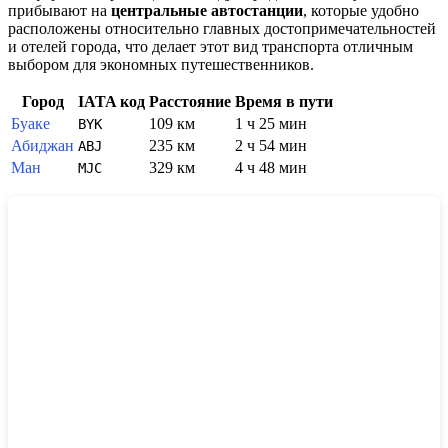
прибывают на
центральные автостанции
, которые удобно
расположены относительно главных достопримечательностей
и отелей города, что делает этот вид транспорта отличным
выбором для экономных путешественников.
Город
IATA код
Расстояние
Время в пути
Буаке
109 км
1 ч 25 мин
BYK
Абиджан
235 км
2 ч 54 мин
ABJ
Ман
329 км
4 ч 48 мин
MJC