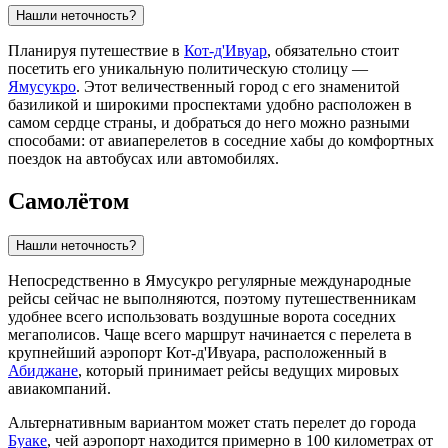
Нашли неточность?
Планируя путешествие в
Кот-д'Ивуар
, обязательно стоит
посетить его уникальную политическую столицу —
Ямусукро
. Этот величественный город с его знаменитой
базиликой и широкими проспектами удобно расположен в
самом сердце страны, и добраться до него можно разными
способами: от авиаперелетов в соседние хабы до комфортных
поездок на автобусах или автомобилях.
Самолётом
Нашли неточность?
Непосредственно в
Ямусукро
регулярные международные
рейсы сейчас не выполняются, поэтому путешественникам
удобнее всего использовать воздушные ворота соседних
мегаполисов. Чаще всего маршрут начинается с перелета в
крупнейший аэропорт
Кот-д'Ивуара
, расположенный в
Абиджане
, который принимает рейсы ведущих мировых
авиакомпаний.
Альтернативным вариантом может стать перелет до города
Буаке
, чей аэропорт находится примерно в 100 километрах от