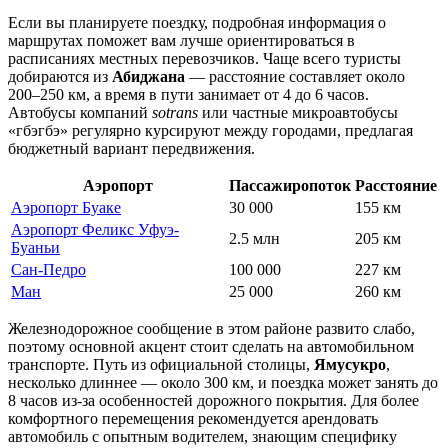
Если вы планируете поездку,
подробная информация о
маршрутах
поможет вам лучше ориентироваться в
расписаниях местных перевозчиков. Чаще всего туристы
добираются из
Абиджана
— расстояние составляет около
200–250 км, а время в пути занимает от 4 до 6 часов.
Автобусы компаний
sotrans
или частные микроавтобусы
«гбэгбэ» регулярно курсируют между городами, предлагая
бюджетный вариант передвижения.
Аэропорт
Пассажиропоток
Расстояние
Аэропорт Буаке
30 000
155 км
Аэропорт Феликс Уфуэ-
2.5 млн
205 км
Буаньи
Сан-Педро
100 000
227 км
Ман
25 000
260 км
Железнодорожное сообщение в этом районе развито слабо,
поэтому основной акцент стоит сделать на автомобильном
транспорте. Путь из официальной столицы,
Ямусукро
,
несколько длиннее — около 300 км, и поездка может занять до
8 часов из-за особенностей дорожного покрытия. Для более
комфортного перемещения рекомендуется арендовать
автомобиль с опытным водителем, знающим специфику