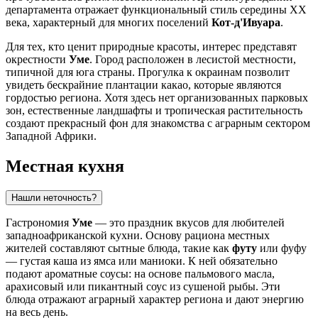
департамента отражает функциональный стиль середины XX
века, характерный для многих поселений
Кот-д'Ивуара
.
Для тех, кто ценит природные красоты, интерес представят
окрестности
Уме
. Город расположен в лесистой местности,
типичной для юга страны. Прогулка к окраинам позволит
увидеть бескрайние плантации какао, которые являются
гордостью региона. Хотя здесь нет организованных парковых
зон, естественные ландшафты и тропическая растительность
создают прекрасный фон для знакомства с аграрным сектором
Западной Африки.
Местная кухня
Нашли неточность?
Гастрономия
Уме
— это праздник вкусов для любителей
западноафриканской кухни. Основу рациона местных
жителей составляют сытные блюда, такие как
футу
или фуфу
— густая каша из ямса или маниоки. К ней обязательно
подают ароматные соусы: на основе пальмового масла,
арахисовый или пикантный соус из сушеной рыбы. Эти
блюда отражают аграрный характер региона и дают энергию
на весь день.