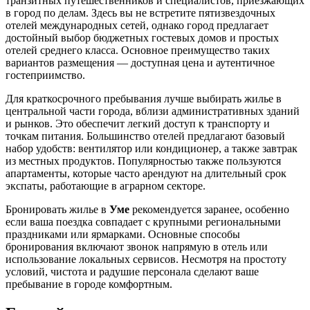
транзитных путешественников и специалистов, приезжающих
в город по делам. Здесь вы не встретите пятизвездочных
отелей международных сетей, однако город предлагает
достойный выбор бюджетных гостевых домов и простых
отелей среднего класса. Основное преимущество таких
вариантов размещения — доступная цена и аутентичное
гостеприимство.
Для краткосрочного пребывания лучше выбирать жилье в
центральной части города, вблизи административных зданий
и рынков. Это обеспечит легкий доступ к транспорту и
точкам питания. Большинство отелей предлагают базовый
набор удобств: вентилятор или кондиционер, а также завтрак
из местных продуктов. Популярностью также пользуются
апартаменты, которые часто арендуют на длительный срок
экспаты, работающие в аграрном секторе.
Бронировать жилье в
Уме
рекомендуется заранее, особенно
если ваша поездка совпадает с крупными региональными
праздниками или ярмарками. Основные способы
бронирования включают звонок напрямую в отель или
использование локальных сервисов. Несмотря на простоту
условий, чистота и радушие персонала сделают ваше
пребывание в городе комфортным.