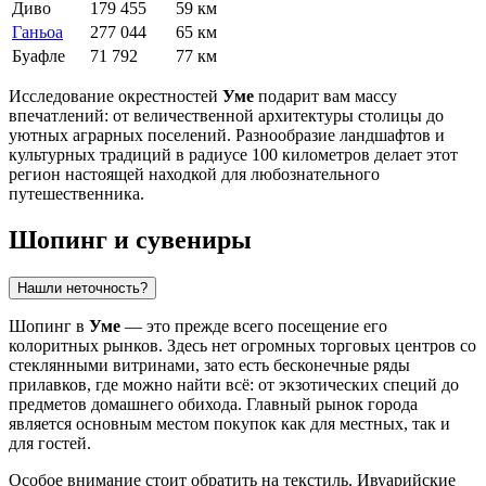
Диво
179 455
59 км
Ганьоа
277 044
65 км
Буафле
71 792
77 км
Исследование окрестностей
Уме
подарит вам массу
впечатлений: от величественной архитектуры столицы до
уютных аграрных поселений. Разнообразие ландшафтов и
культурных традиций в радиусе 100 километров делает этот
регион настоящей находкой для любознательного
путешественника.
Шопинг и сувениры
Нашли неточность?
Шопинг в
Уме
— это прежде всего посещение его
колоритных рынков. Здесь нет огромных торговых центров со
стеклянными витринами, зато есть бесконечные ряды
прилавков, где можно найти всё: от экзотических специй до
предметов домашнего обихода. Главный рынок города
является основным местом покупок как для местных, так и
для гостей.
Особое внимание стоит обратить на текстиль. Ивуарийские