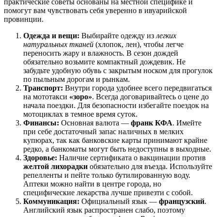
практические советы основаны на местной специфике и
помогут вам чувствовать себя уверенно в ивуарийской
провинции.
Одежда и вещи:
Выбирайте одежду из
легких
натуральных тканей
(хлопок, лен), чтобы легче
переносить жару и влажность. В сезон дождей
обязательно возьмите компактный дождевик. Не
забудьте удобную обувь с закрытым носком для прогулок
по пыльным дорогам и рынкам.
Транспорт:
Внутри города удобнее всего передвигаться
на мототакси
«зоро»
. Всегда договаривайтесь о цене до
начала поездки. Для безопасности избегайте поездок на
мотоциклах в темное время суток.
Финансы:
Основная валюта —
франк КФА
. Имейте
при себе достаточный запас наличных в мелких
купюрах, так как банковские карты принимают крайне
редко, а банкоматы могут быть недоступны в выходные.
Здоровье:
Наличие сертификата о вакцинации против
желтой лихорадки
обязательно для въезда. Используйте
репелленты и пейте только бутилированную воду.
Аптеки можно найти в центре города, но
специфические лекарства лучше привезти с собой.
Коммуникация:
Официальный язык —
французский
.
Английский язык распространен слабо, поэтому