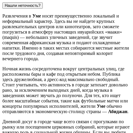
Нашли неточность?
Развлечения в
Уме
носят преимущественно локальный и
неформальный характер. Здесь вы не найдете крупных
развлекательных центров или кинотеатров, зато сможете
погрузиться в атмосферу настоящих ивуарийских «мааки»
(maquis) — небольших уличных заведений, где звучит
современная африканская музыка и подают охлажденные
напитки. Именно в таких местах собираются местные жители
после трудового дня, создавая неповторимый колорит
вечернего города.
Ночная жизнь сосредоточена вокруг центральных улиц, где
расположены бары и кафе под открытым небом. Публика
здесь дружелюбная, а дресс-код максимально свободный.
Стоит учитывать, что активность в городе затихает довольно
рано, за исключением выходных дней, когда музыка в
заведениях может звучать до полуночи. Для тех, кто ищет
более масштабные события, такие как футбольные матчи или
концерты популярных исполнителей, жители
Уме
обычно
отправляются в экономическую столицу страны —
Абиджан
.
Дневной досуг в городе чаще всего связан с прогулками по
рынку или посещением церковных собраний, которые играют
важную роль в социальной жизни общины. Если вы любите