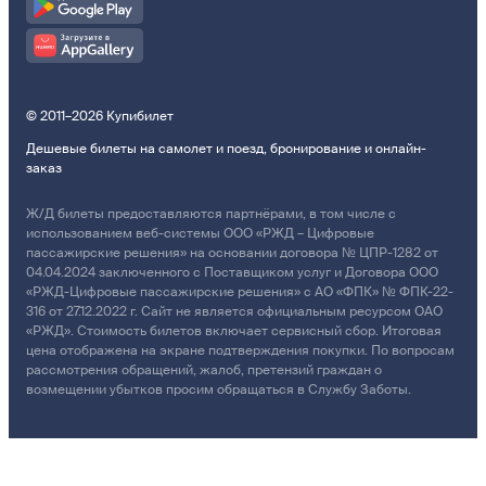
© 2011–2026 Купибилет
Дешевые билеты на самолет и поезд, бронирование и онлайн-
заказ
Ж/Д билеты предоставляются партнёрами, в том числе с
использованием веб-системы ООО «РЖД – Цифровые
пассажирские решения» на основании договора № ЦПР-1282 от
04.04.2024 заключенного с Поставщиком услуг и Договора ООО
«РЖД-Цифровые пассажирские решения» с АО «ФПК» № ФПК-22-
316 от 27.12.2022 г. Сайт не является официальным ресурсом ОАО
«РЖД». Стоимость билетов включает сервисный сбор. Итоговая
цена отображена на экране подтверждения покупки. По вопросам
рассмотрения обращений, жалоб, претензий граждан о
возмещении убытков просим обращаться в Службу Заботы.