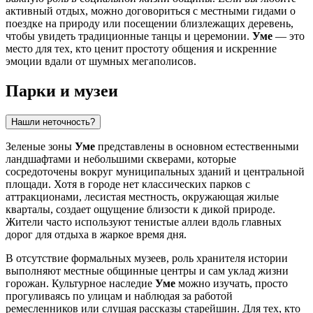
активный отдых, можно договориться с местными гидами о
поездке на природу или посещении близлежащих деревень,
чтобы увидеть традиционные танцы и церемонии.
Уме
— это
место для тех, кто ценит простоту общения и искренние
эмоции вдали от шумных мегаполисов.
Парки и музеи
Нашли неточность?
Зеленые зоны
Уме
представлены в основном естественными
ландшафтами и небольшими скверами, которые
сосредоточены вокруг муниципальных зданий и центральной
площади. Хотя в городе нет классических парков с
аттракционами, лесистая местность, окружающая жилые
кварталы, создает ощущение близости к дикой природе.
Жители часто используют тенистые аллеи вдоль главных
дорог для отдыха в жаркое время дня.
В отсутствие формальных музеев, роль хранителя истории
выполняют местные общинные центры и сам уклад жизни
горожан. Культурное наследие
Уме
можно изучать, просто
прогуливаясь по улицам и наблюдая за работой
ремесленников или слушая рассказы старейшин. Для тех, кто