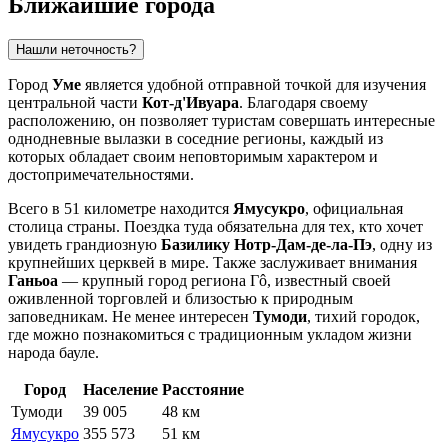
Ближайшие города
Нашли неточность?
Город
Уме
является удобной отправной точкой для изучения
центральной части
Кот-д'Ивуара
. Благодаря своему
расположению, он позволяет туристам совершать интересные
однодневные вылазки в соседние регионы, каждый из
которых обладает своим неповторимым характером и
достопримечательностями.
Всего в 51 километре находится
Ямусукро
, официальная
столица страны. Поездка туда обязательна для тех, кто хочет
увидеть грандиозную
Базилику Нотр-Дам-де-ла-Пэ
, одну из
крупнейших церквей в мире. Также заслуживает внимания
Ганьоа
— крупный город региона Гô, известный своей
оживленной торговлей и близостью к природным
заповедникам. Не менее интересен
Тумоди
, тихий городок,
где можно познакомиться с традиционным укладом жизни
народа бауле.
Город
Население
Расстояние
Тумоди
39 005
48 км
Ямусукро
355 573
51 км