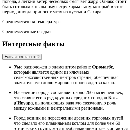
погода, а легкий ветер несколько смягчает жару. Однако стоит
быть готовым к пыльному ветру харматтану, который в этот
период иногда приносит мглу из пустыни Сахара.
Среднемесячная температура
Среднемесячные осадки
Интересные факты
Нашли неточность?
Уме
расположен в знаменитом районе
Фромагбе
,
который является одним из ключевых
сельскохозяйственных центров страны, обеспечивая
значительную долю мирового производства какао.
Население города составляет около 260 тысяч человек,
что ставит его в ряд крупных средних городов
Кот-
д'Ивуара
, выполняющих важную связующую роль
между южными и центральными регионами.
Город возник на пересечении древних торговых путей,
что сделало его плавильным котлом для более чем 60
этнических групп, хотя преобладающими здесь остаются