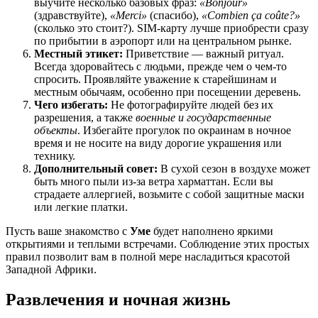
выучите несколько базовых фраз:
«Bonjour»
(здравствуйте),
«Merci»
(спасибо),
«Combien ça coûte?»
(сколько это стоит?). SIM-карту лучше приобрести сразу
по прибытии в аэропорт или на центральном рынке.
Местный этикет:
Приветствие — важный ритуал.
Всегда здоровайтесь с людьми, прежде чем о чем-то
спросить. Проявляйте уважение к старейшинам и
местным обычаям, особенно при посещении деревень.
Чего избегать:
Не фотографируйте людей без их
разрешения, а также
военные и государственные
объекты
. Избегайте прогулок по окраинам в ночное
время и не носите на виду дорогие украшения или
технику.
Дополнительный совет:
В сухой сезон в воздухе может
быть много пыли из-за ветра харматтан. Если вы
страдаете аллергией, возьмите с собой защитные маски
или легкие платки.
Пусть ваше знакомство с
Уме
будет наполнено яркими
открытиями и теплыми встречами. Соблюдение этих простых
правил позволит вам в полной мере насладиться красотой
Западной Африки.
Развлечения и ночная жизнь