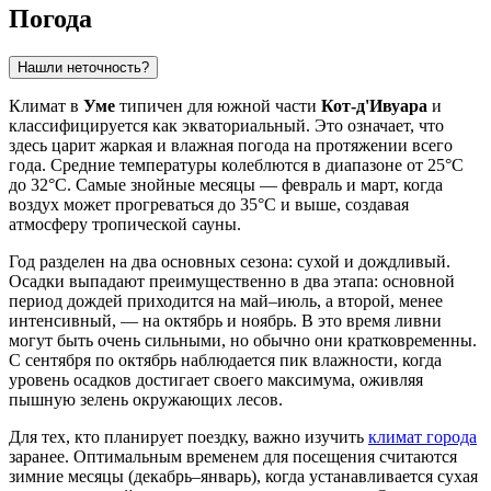
Погода
Нашли неточность?
Климат в
Уме
типичен для южной части
Кот-д'Ивуара
и
классифицируется как экваториальный. Это означает, что
здесь царит жаркая и влажная погода на протяжении всего
года. Средние температуры колеблются в диапазоне от 25°C
до 32°C. Самые знойные месяцы — февраль и март, когда
воздух может прогреваться до 35°C и выше, создавая
атмосферу тропической сауны.
Год разделен на два основных сезона: сухой и дождливый.
Осадки выпадают преимущественно в два этапа: основной
период дождей приходится на май–июль, а второй, менее
интенсивный, — на октябрь и ноябрь. В это время ливни
могут быть очень сильными, но обычно они кратковременны.
С сентября по октябрь наблюдается пик влажности, когда
уровень осадков достигает своего максимума, оживляя
пышную зелень окружающих лесов.
Для тех, кто планирует поездку, важно изучить
климат города
заранее. Оптимальным временем для посещения считаются
зимние месяцы (декабрь–январь), когда устанавливается сухая