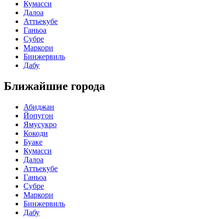
Кумасси
Далоа
Аттьекубе
Ганьоа
Субре
Маркори
Бинжервиль
Дабу
Ближайшие города
Абиджан
Йопугон
Ямусукро
Кокоди
Буаке
Кумасси
Далоа
Аттьекубе
Ганьоа
Субре
Маркори
Бинжервиль
Дабу