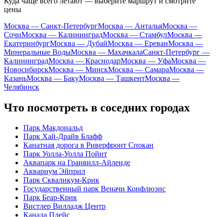
Куда чаще всего летают — выберите маршрут и смотрите
цены
Москва — Санкт-Петербург
Москва — Анталья
Москва —
Сочи
Москва — Калининград
Москва — Стамбул
Москва —
Екатеринбург
Москва — Дубай
Москва — Ереван
Москва —
Минеральные Воды
Москва — Махачкала
Санкт-Петербург —
Калининград
Москва — Краснодар
Москва — Уфа
Москва —
Новосибирск
Москва — Минск
Москва — Самара
Москва —
Казань
Москва — Баку
Москва — Ташкент
Москва —
Челябинск
Что посмотреть в соседних городах
Парк Макдональд
Парк Хай-Драйв Блафф
Канатная дорога в Риверфронт Спокан
Парк Уолла-Уолла Пойнт
Аквапарк на Гранвилл-Айленде
Аквариум Эйприл
Парк Скваликум-Крик
Государственный парк Веначи Конфлюэнс
Парк Беар-Крик
Вистлер Вилладж Центр
Канада Плейс