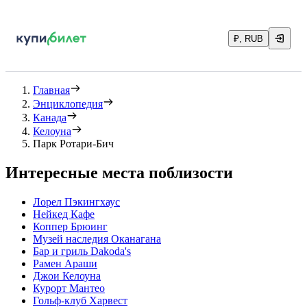
₽, RUB
Главная
Энциклопедия
Канада
Келоуна
Парк Ротари-Бич
Интересные места поблизости
Лорел Пэкингхаус
Нейкед Кафе
Коппер Брюинг
Музей наследия Оканагана
Бар и гриль Dakoda's
Рамен Араши
Джои Келоуна
Курорт Мантео
Гольф-клуб Харвест