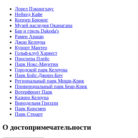
Лорел Пэкингхаус
Нейкед Кафе
Коппер Брюинг
Музей наследия Оканагана
Бар и гриль Dakoda's
Рамен Араши
Джои Келоуна
Курорт Мантео
Гольф-клуб Харвест
Проспера Плейс
Парк Нокс-Маунтин
Городской парк Келоуны
Парк Бойс-Джиро-Бич
Региональный парк Мишн-Крик
Провинциальный парк Беар-Крик
Вотерфронт Парк
Казино Келоуна
Винодельня Гриззли
Парк Кинсмен
Парк Стюарт
О достопримечательности