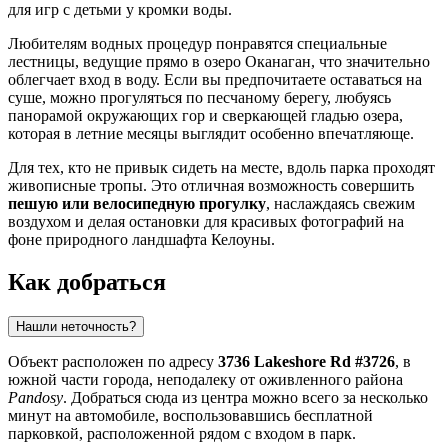
для игр с детьми у кромки воды.
Любителям водных процедур понравятся специальные
лестницы, ведущие прямо в озеро Оканаган, что значительно
облегчает вход в воду. Если вы предпочитаете оставаться на
суше, можно прогуляться по песчаному берегу, любуясь
панорамой окружающих гор и сверкающей гладью озера,
которая в летние месяцы выглядит особенно впечатляюще.
Для тех, кто не привык сидеть на месте, вдоль парка проходят
живописные тропы. Это отличная возможность совершить
пешую или велосипедную прогулку
, наслаждаясь свежим
воздухом и делая остановки для красивых фотографий на
фоне природного ландшафта Келоуны.
Как добраться
Нашли неточность?
Объект расположен по адресу
3736 Lakeshore Rd #3726
, в
южной части города, неподалеку от оживленного района
Pandosy
. Добраться сюда из центра можно всего за несколько
минут на автомобиле, воспользовавшись бесплатной
парковкой, расположенной рядом с входом в парк.