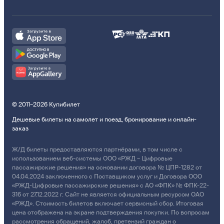
© 2011–2026 Купибилет
Дешевые билеты на самолет и поезд, бронирование и онлайн-
заказ
Ж/Д билеты предоставляются партнёрами, в том числе с
использованием веб-системы ООО «РЖД – Цифровые
пассажирские решения» на основании договора № ЦПР-1282 от
04.04.2024 заключенного с Поставщиком услуг и Договора ООО
«РЖД-Цифровые пассажирские решения» с АО «ФПК» № ФПК-22-
316 от 27.12.2022 г. Сайт не является официальным ресурсом ОАО
«РЖД». Стоимость билетов включает сервисный сбор. Итоговая
цена отображена на экране подтверждения покупки. По вопросам
рассмотрения обращений, жалоб, претензий граждан о