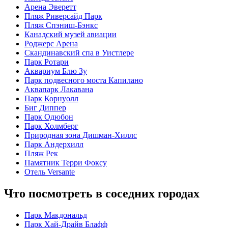
Арена Эверетт
Пляж Риверсайд Парк
Пляж Спэниш-Бэнкс
Канадский музей авиации
Роджерс Арена
Скандинавский спа в Уистлере
Парк Ротари
Аквариум Блю Зу
Парк подвесного моста Капилано
Аквапарк Лакавана
Парк Корнуолл
Биг Диппер
Парк Одюбон
Парк Холмберг
Природная зона Дишман-Хиллс
Парк Андерхилл
Пляж Рек
Памятник Терри Фоксу
Отель Versante
Что посмотреть в соседних городах
Парк Макдональд
Парк Хай-Драйв Блафф