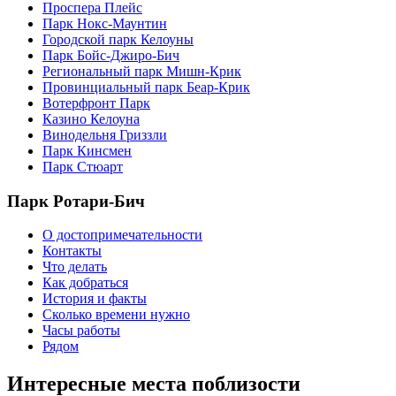
Проспера Плейс
Парк Нокс-Маунтин
Городской парк Келоуны
Парк Бойс-Джиро-Бич
Региональный парк Мишн-Крик
Провинциальный парк Беар-Крик
Вотерфронт Парк
Казино Келоуна
Винодельня Гриззли
Парк Кинсмен
Парк Стюарт
Парк Ротари-Бич
О достопримечательности
Контакты
Что делать
Как добраться
История и факты
Сколько времени нужно
Часы работы
Рядом
Интересные места поблизости