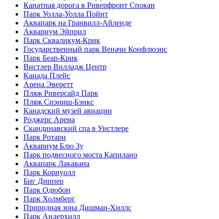
Канатная дорога в Риверфронт Спокан
Парк Уолла-Уолла Пойнт
Аквапарк на Гранвилл-Айленде
Аквариум Эйприл
Парк Скваликум-Крик
Государственный парк Веначи Конфлюэнс
Парк Беар-Крик
Вистлер Вилладж Центр
Канада Плейс
Арена Эверетт
Пляж Риверсайд Парк
Пляж Спэниш-Бэнкс
Канадский музей авиации
Роджерс Арена
Скандинавский спа в Уистлере
Парк Ротари
Аквариум Блю Зу
Парк подвесного моста Капилано
Аквапарк Лакавана
Парк Корнуолл
Биг Диппер
Парк Одюбон
Парк Холмберг
Природная зона Дишман-Хиллс
Парк Андерхилл