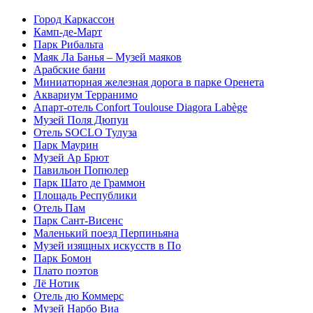
Город Каркассон
Камп-де-Март
Парк Рибальта
Маяк Ла Банья – Музей маяков
Арабские бани
Миниатюрная железная дорога в парке Оренета
Аквариум Терранимо
Апарт-отель Confort Toulouse Diagora Labège
Музей Поля Дюпуи
Отель SOCLO Тулуза
Парк Маурин
Музей Ар Брют
Павильон Попюлер
Парк Шато де Граммон
Площадь Республики
Отель Пам
Парк Сант-Висенс
Маленький поезд Перпиньяна
Музей изящных искусств в По
Парк Бомон
Плато поэтов
Лё Нотик
Отель дю Коммерс
Музей Нарбо Виа