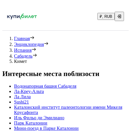
₽, RUB
Главная
Энциклопедия
Испания
Сабадель
Кимет
Интересные места поблизости
Водонапорная башня Сабаделя
Ла-Креу-Альта
Ла Лила
Sushi21
Каталонский институт палеонтологии имени Микеля
Крусафонта
Иль Фильо ди Эмилиано
Парк Каталонии
Мини-поезд в Парке Каталонии