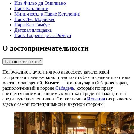
Иль Фильо ди Эмилиано
Парк Каталонии
Мини-поезд в Парке Каталонии
Парк Лес Морискес
Парк Кан Гамбус
Детская площадка
Парк Торрент-де-ла-Ромеуа
О достопримечательности
Нашли неточность?
Погружение в аутентичную атмосферу каталонской
гастрономии невозможно представить без посещения уютных
местных заведений.
Кимет
— это популярный бар-ресторан,
расположенный в городе
Сабадель
, который по праву
считается одним из любимых мест как среди горожан, так и
среди путешественников. Эта солнечная
Испания
открывается
здесь с самой гостеприимной и вкусной стороны.