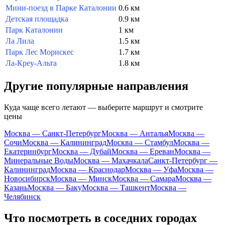
Мини-поезд в Парке Каталонии
0.6 км
Детская площадка
0.9 км
Парк Каталонии
1 км
Ла Лила
1.5 км
Парк Лес Морискес
1.7 км
Ла-Креу-Альта
1.8 км
Другие популярные направления
Куда чаще всего летают — выберите маршрут и смотрите
цены
Москва — Санкт-Петербург
Москва — Анталья
Москва —
Сочи
Москва — Калининград
Москва — Стамбул
Москва —
Екатеринбург
Москва — Дубай
Москва — Ереван
Москва —
Минеральные Воды
Москва — Махачкала
Санкт-Петербург —
Калининград
Москва — Краснодар
Москва — Уфа
Москва —
Новосибирск
Москва — Минск
Москва — Самара
Москва —
Казань
Москва — Баку
Москва — Ташкент
Москва —
Челябинск
Что посмотреть в соседних городах