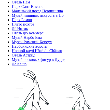
Отель Пам
Парк Сант-Висенс
Маленький поезд Перпиньяна
Музей изящных искусств в По
Парк Бомон
Плато поэтов
Лё Нотик
Отель дю Коммерс
Музей Нарбо Виа
Музей Римский Хореум
Нарбоннские ворота
Ночной клуб Hôtel du Château
Отель Астрид
Музей восковых фигур в Лурде
Ле Кашо