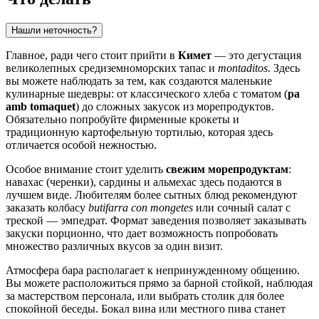
Нашли неточность?
Главное, ради чего стоит прийти в
Кимет
— это дегустация
великолепных средиземноморских тапас и
montaditos
. Здесь
вы можете наблюдать за тем, как создаются маленькие
кулинарные шедевры: от классического хлеба с томатом (
pa
amb tomaquet
) до сложных закусок из морепродуктов.
Обязательно попробуйте фирменные крокеты и
традиционную картофельную тортилью, которая здесь
отличается особой нежностью.
Особое внимание стоит уделить
свежим морепродуктам
:
навахас (черенки), сардины и альмехас здесь подаются в
лучшем виде. Любителям более сытных блюд рекомендуют
заказать колбасу
butifarra con mongetes
или сочный салат с
треской — эмпедрат. Формат заведения позволяет заказывать
закуски порционно, что дает возможность попробовать
множество различных вкусов за один визит.
Атмосфера бара располагает к непринужденному общению.
Вы можете расположиться прямо за барной стойкой, наблюдая
за мастерством персонала, или выбрать столик для более
спокойной беседы. Бокал вина или местного пива станет