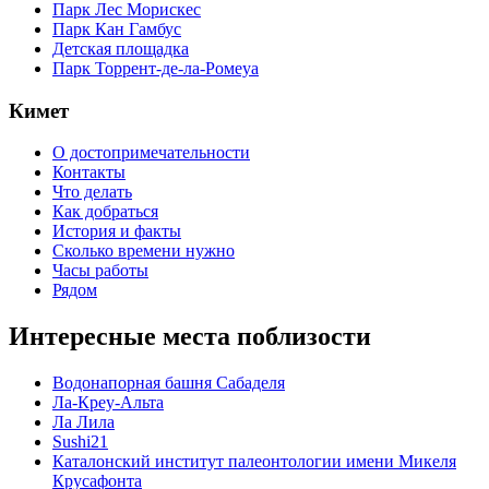
Парк Лес Морискес
Парк Кан Гамбус
Детская площадка
Парк Торрент-де-ла-Ромеуа
Кимет
О достопримечательности
Контакты
Что делать
Как добраться
История и факты
Сколько времени нужно
Часы работы
Рядом
Интересные места поблизости
Водонапорная башня Сабаделя
Ла-Креу-Альта
Ла Лила
Sushi21
Каталонский институт палеонтологии имени Микеля
Крусафонта