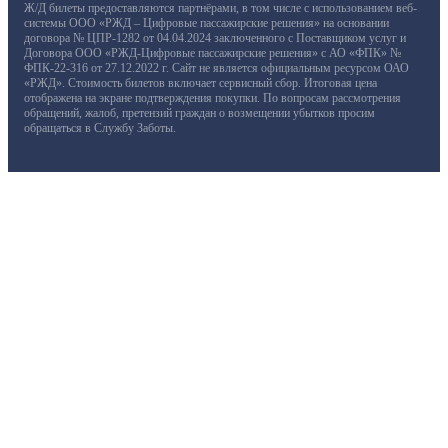
Ж/Д билеты предоставляются партнёрами, в том числе с использованием веб-
системы ООО «РЖД – Цифровые пассажирские решения» на основании
договора № ЦПР-1282 от 04.04.2024 заключенного с Поставщиком услуг и
Договора ООО «РЖД-Цифровые пассажирские решения» с АО «ФПК» №
ФПК-22-316 от 27.12.2022 г. Сайт не является официальным ресурсом ОАО
«РЖД». Стоимость билетов включает сервисный сбор. Итоговая цена
отображена на экране подтверждения покупки. По вопросам рассмотрения
обращений, жалоб, претензий граждан о возмещении убытков просим
обращаться в Службу Заботы.