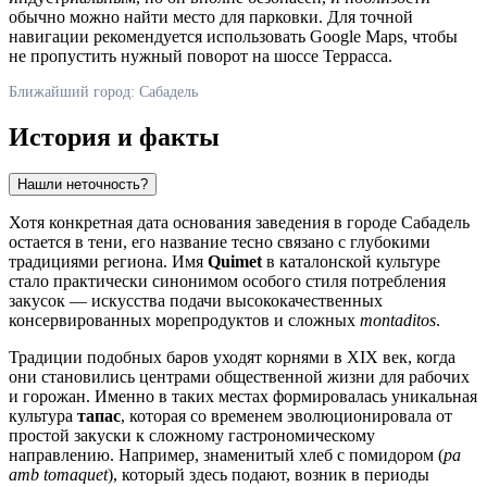
обычно можно найти место для парковки. Для точной
навигации рекомендуется использовать Google Maps, чтобы
не пропустить нужный поворот на шоссе Террасса.
Ближайший город: Сабадель
История и факты
Нашли неточность?
Хотя конкретная дата основания заведения в городе
Сабадель
остается в тени, его название тесно связано с глубокими
традициями региона. Имя
Quimet
в каталонской культуре
стало практически синонимом особого стиля потребления
закусок — искусства подачи высококачественных
консервированных морепродуктов и сложных
montaditos
.
Традиции подобных баров уходят корнями в XIX век, когда
они становились центрами общественной жизни для рабочих
и горожан. Именно в таких местах формировалась уникальная
культура
тапас
, которая со временем эволюционировала от
простой закуски к сложному гастрономическому
направлению. Например, знаменитый хлеб с помидором (
pa
amb tomaquet
), который здесь подают, возник в периоды