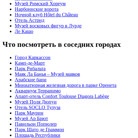
Музей Римский Хореум
Нарбоннские ворота
Ночной клуб Hôtel du Château
Отель Астрид
Музей восковых фигур в Лурде
Ле Кашо
Что посмотреть в соседних городах
Город Каркассон
Камп-де-Март
Парк Рибальта
Маяк Ла Банья – Музей маяков
Арабские бани
Миниатюрная железная дорога в парке Оренета
Аквариум Терранимо
Апарт-отель Confort Toulouse Diagora Labège
Музей Поля Дюпуи
Отель SOCLO Тулуза
Парк Маурин
Музей Ар Брют
Павильон Попюлер
Парк Шато де Граммон
Площадь Республики