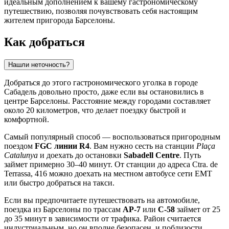
идеальным дополнением к вашему гастрономическому
путешествию, позволяя почувствовать себя настоящим
жителем пригорода Барселоны.
Как добраться
Нашли неточность?
Добраться до этого гастрономического уголка в городе
Сабадель
довольно просто, даже если вы остановились в
центре Барселоны. Расстояние между городами составляет
около 20 километров, что делает поездку быстрой и
комфортной.
Самый популярный способ — воспользоваться пригородным
поездом
FGC линии R4
. Вам нужно сесть на станции
Plaça
Catalunya
и доехать до остановки
Sabadell Centre
. Путь
займет примерно 30–40 минут. От станции до адреса Ctra. de
Terrassa, 416 можно доехать на местном автобусе сети EMT
или быстро добраться на такси.
Если вы предпочитаете путешествовать на автомобиле,
поездка из Барселоны по трассам
AP-7
или
C-58
займет от 25
до 35 минут в зависимости от трафика. Район считается
индустриальным, но он вполне безопасен, и поблизости