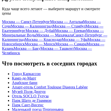
Куда чаще всего летают — выберите маршрут и смотрите
цены
Москва — Санкт-Петербург
Москва — Анталья
Москва —
Сочи
Москва — Калининград
Москва — Стамбул
Москва —
Екатеринбург
Москва — Дубай
Москва — Ереван
Москва —
Минеральные Воды
Москва — Махачкала
Санкт-Петербург —
Калининград
Москва — Краснодар
Москва — Уфа
Москва —
Новосибирск
Москва — Минск
Москва — Самара
Москва —
Казань
Москва — Баку
Москва — Ташкент
Москва —
Челябинск
Что посмотреть в соседних городах
Город Каркассон
Камп-де-Март
Арабские бани
Апарт-отель Confort Toulouse Diagora Labège
Музей Поля Дюпуи
Отель SOCLO Тулуза
Парк Шато де Граммон
Парк Сант-Висенс
Маленький поезд Перпиньяна