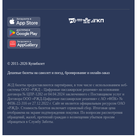
© 2011–2026 Купибилет
Дешевые билеты на самолет и поезд, бронирование и онлайн-заказ
Ж/Д билеты предоставляются партнёрами, в том числе с использованием веб-
системы ООО «РЖД – Цифровые пассажирские решения» на основании
договора № ЦПР-1282 от 04.04.2024 заключенного с Поставщиком услуг и
Договора ООО «РЖД-Цифровые пассажирские решения» с АО «ФПК» №
ФПК-22-316 от 27.12.2022 г. Сайт не является официальным ресурсом ОАО
«РЖД». Стоимость билетов включает сервисный сбор. Итоговая цена
отображена на экране подтверждения покупки. По вопросам рассмотрения
обращений, жалоб, претензий граждан о возмещении убытков просим
обращаться в Службу Заботы.