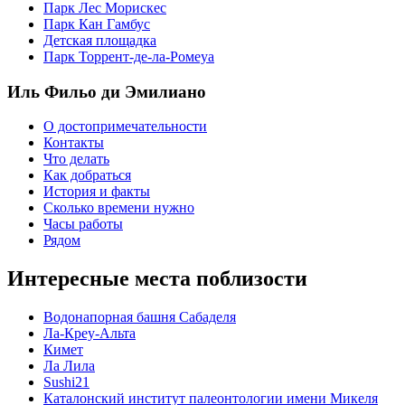
Парк Лес Морискес
Парк Кан Гамбус
Детская площадка
Парк Торрент-де-ла-Ромеуа
Иль Фильо ди Эмилиано
О достопримечательности
Контакты
Что делать
Как добраться
История и факты
Сколько времени нужно
Часы работы
Рядом
Интересные места поблизости
Водонапорная башня Сабаделя
Ла-Креу-Альта
Кимет
Ла Лила
Sushi21
Каталонский институт палеонтологии имени Микеля