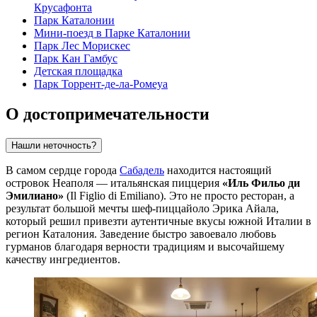
Крусафонта
Парк Каталонии
Мини-поезд в Парке Каталонии
Парк Лес Морискес
Парк Кан Гамбус
Детская площадка
Парк Торрент-де-ла-Ромеуа
О достопримечательности
Нашли неточность?
В самом сердце города
Сабадель
находится настоящий
островок Неаполя — итальянская пиццерия
«Иль Фильо ди
Эмилиано»
(Il Figlio di Emiliano). Это не просто ресторан, а
результат большой мечты шеф-пиццайоло Эрика Айала,
который решил привезти аутентичные вкусы южной Италии в
регион Каталония. Заведение быстро завоевало любовь
гурманов благодаря верности традициям и высочайшему
качеству ингредиентов.