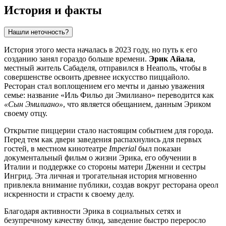
История и факты
Нашли неточность?
История этого места началась в 2023 году, но путь к его
созданию занял гораздо больше времени.
Эрик Айала
,
местный житель Сабаделя, отправился в Неаполь, чтобы в
совершенстве освоить древнее искусство пиццайоло.
Ресторан стал воплощением его мечты и данью уважения
семье: название «Иль Фильо ди Эмилиано» переводится как
«Сын Эмилиано»
, что является обещанием, данным Эриком
своему отцу.
Открытие пиццерии стало настоящим событием для города.
Перед тем как двери заведения распахнулись для первых
гостей, в местном кинотеатре
Imperial
был показан
документальный фильм о жизни Эрика, его обучении в
Италии и поддержке со стороны матери Дженни и сестры
Ингрид. Эта личная и трогательная история мгновенно
привлекла внимание публики, создав вокруг ресторана ореол
искренности и страсти к своему делу.
Благодаря активности Эрика в социальных сетях и
безупречному качеству блюд, заведение быстро переросло