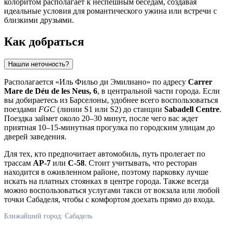
колоритом располагает к неспешным беседам, создавая
идеальные условия для романтического ужина или встречи с
близкими друзьями.
Как добраться
Нашли неточность?
Располагается «Иль Фильо ди Эмилиано» по адресу
Carrer
Mare de Déu de les Neus, 6
, в центральной части города. Если
вы добираетесь из Барселоны, удобнее всего воспользоваться
поездами
FGC
(линии S1 или S2) до станции
Sabadell Centre
.
Поездка займет около 20–30 минут, после чего вас ждет
приятная 10–15-минутная прогулка по городским улицам до
дверей заведения.
Для тех, кто предпочитает автомобиль, путь пролегает по
трассам
AP-7
или
C-58
. Стоит учитывать, что ресторан
находится в оживленном районе, поэтому парковку лучше
искать на платных стоянках в центре города. Также всегда
можно воспользоваться услугами такси от вокзала или любой
точки Сабаделя, чтобы с комфортом доехать прямо до входа.
Ближайший город: Сабадель