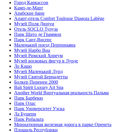
Город Каркассон
Камп-де-Март
Арабские бани
Апарт-отель Confort Toulouse Diagora Labège
Музей Поля Дюпуи
Отель SOCLO Тулуза
Парк Шато де Граммон
Парк Сант-Висенс
Маленький поезд Перпиньяна
Музей Нарбо Виа
Музей Римский Хореум
Музей восковых фигур в Лурде
Ле Кашо
Музей Маленький Лурд
Музей Святой Бернадетты
Болкер Пиренеи 2000
Bali Spirit Luxury Art Spa
Another World Виртуальная реальность Пальма
Парк Барбекю
Парк Олас
Парк Университет Уэска
Ла Бушери
Парк Рибальта
Миниатюрная железная дорога в парке Оренета
Площадь Республики