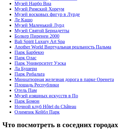
Музей Нарбо Виа
Музей Римский Хореум
Музей восковых фигур в Лурде
Ле Кашо
Музей Маленький Лурд
Музей Святой Бернадетты
Болкер Пиренеи 2000
Bali Spirit Luxury Art Spa
Another World Виртуальная реальность Пальма
Парк Барбекю
Парк Олас
Парк Университет Уэска
Ла Бушери
Парк Рибальта
Миниатюрная железная дорога в парке Оренета
Площадь Республики
Отель Пам
Музей изящных искусств в По
Парк Бомон
Ночной клуб Hôtel du Château
Олимпик Кейбл Парк
Что посмотреть в соседних городах