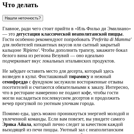
Что делать
Нашли неточность?
Главное, ради чего стоит прийти в «Иль Фильо ди Эмилиано»
— это
дегустация классической неаполитанской пиццы
.
Гости особенно рекомендуют попробовать
'Preferita di Mamma'
для любителей пикантных вкусов или сытный закрытый
кальцоне
'Ripieno'
. Чтобы дополнить трапезу, закажите бокал
белого вина из региона Везувий — оно идеально
подчеркивает вкус локальных итальянских продуктов.
Не забудьте оставить место для десерта, который здесь
возведен в культ. Фисташковый
тирамису
и нежный
семифреддо
с фундуком заслужили восторженные отзывы
посетителей и считаются обязательными к заказу. Интересно,
что в ресторане намеренно не подают кофе, чтобы гости
могли насладиться послевкусием десертов и продолжить
вечер прогулкой по уютным улочкам города.
Помимо еды, здесь можно проникнуться энергией молодой и
увлеченной команды. Если вам повезет, вы увидите самого
Эрика Айала
, который лично следит за качеством каждой
выходящей из печи пиццы. Уютный зал с неаполитанским