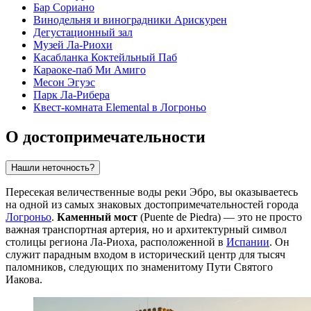
Бар Сориано
Винодельня и виноградники Арискурен
Дегустационный зал
Музей Ла-Риохи
Касабланка Коктейльный Паб
Караоке-паб Ми Амиго
Месон Эгуэс
Парк Ла-Рибера
Квест-комната Elemental в Логроньо
О достопримечательности
Нашли неточность?
Пересекая величественные воды реки Эбро, вы оказываетесь
на одной из самых знаковых достопримечательностей города
Логроньо
.
Каменный мост
(Puente de Piedra) — это не просто
важная транспортная артерия, но и архитектурный символ
столицы региона Ла-Риоха, расположенной в
Испании
. Он
служит парадным входом в исторический центр для тысяч
паломников, следующих по знаменитому Пути Святого
Иакова.