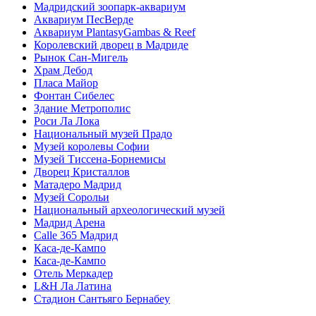
Мадридский зоопарк-аквариум
Аквариум ПесВерде
Аквариум PlantasyGambas & Reef
Королевский дворец в Мадриде
Рынок Сан-Мигель
Храм Дебод
Пласа Майор
Фонтан Сибелес
Здание Метрополис
Роси Ла Лока
Национальный музей Прадо
Музей королевы Софии
Музей Тиссена-Борнемисы
Дворец Кристаллов
Матадеро Мадрид
Музей Сорольи
Национальный археологический музей
Мадрид Арена
Calle 365 Мадрид
Каса-де-Кампо
Каса-де-Кампо
Отель Меркадер
L&H Ла Латина
Стадион Сантьяго Бернабеу