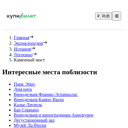
₽, RUB
Главная
Энциклопедия
Испания
Логроньо
Каменный мост
Интересные места поблизости
Парк Эбро
Дом наук
Винодельня Франко-Эспаньолас
Винодельня Кампо Вьехо
Калье Лаурель
Бар Сориано
Винодельня и виноградники Арискурен
Дегустационный зал
Музей Ла-Риохи