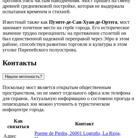
противостоять частым наводнениям. Мост пришел на смену
древней средневековой постройке, которая не выдержала
испытания временем и стихией.
Известный также как
Пуэнте-де-Сан-Хуан-де-Ортега
, мост
занимает почетное место на гербе города. Его историческое
значение трудно переоценить: на протяжении столетий он
был единственной надежной переправой через Эбро в этом
районе, способствуя развитию торговли и культуры в этом
уголке Пиренейского полуострова.
Контакты
Нашли неточность?
Поскольку мост является открытым общественным
пространством, он не имеет отдельного офиса или телефона
для справок. Актуальную информацию о состоянии проезда и
пешеходных зон можно уточнить в туристическом
инфоцентре города.
Как
Контакт
связаться
Puente de Piedra, 26001 Logroño, La Rioja,
Адрес