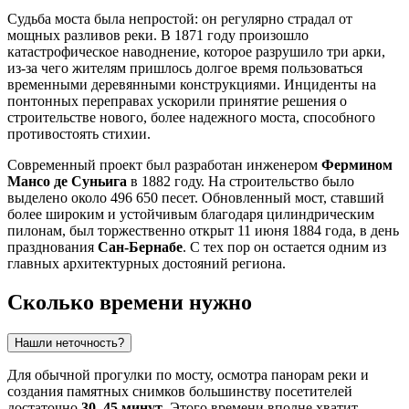
Судьба моста была непростой: он регулярно страдал от
мощных разливов реки. В 1871 году произошло
катастрофическое наводнение, которое разрушило три арки,
из-за чего жителям пришлось долгое время пользоваться
временными деревянными конструкциями. Инциденты на
понтонных переправах ускорили принятие решения о
строительстве нового, более надежного моста, способного
противостоять стихии.
Современный проект был разработан инженером
Фермином
Мансо де Суньига
в 1882 году. На строительство было
выделено около 496 650 песет. Обновленный мост, ставший
более широким и устойчивым благодаря цилиндрическим
пилонам, был торжественно открыт 11 июня 1884 года, в день
празднования
Сан-Бернабе
. С тех пор он остается одним из
главных архитектурных достояний региона.
Сколько времени нужно
Нашли неточность?
Для обычной прогулки по мосту, осмотра панорам реки и
создания памятных снимков большинству посетителей
достаточно
30–45 минут
. Этого времени вполне хватит,