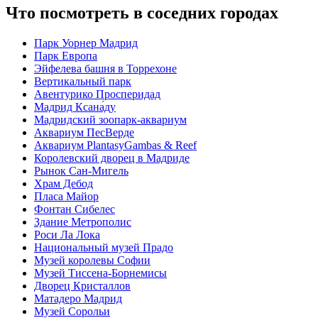
Что посмотреть в соседних городах
Парк Уорнер Мадрид
Парк Европа
Эйфелева башня в Торрехоне
Вертикальный парк
Авентурико Просперидад
Мадрид Ксана́ду
Мадридский зоопарк-аквариум
Аквариум ПесВерде
Аквариум PlantasyGambas & Reef
Королевский дворец в Мадриде
Рынок Сан-Мигель
Храм Дебод
Пласа Майор
Фонтан Сибелес
Здание Метрополис
Роси Ла Лока
Национальный музей Прадо
Музей королевы Софии
Музей Тиссена-Борнемисы
Дворец Кристаллов
Матадеро Мадрид
Музей Сорольи