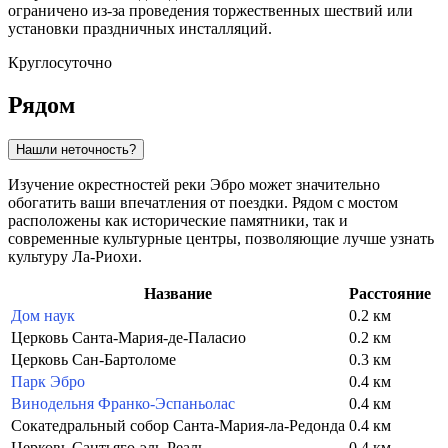
ограничено из-за проведения торжественных шествий или
установки праздничных инсталляций.
Круглосуточно
Рядом
Нашли неточность?
Изучение окрестностей реки Эбро может значительно
обогатить ваши впечатления от поездки. Рядом с мостом
расположены как исторические памятники, так и
современные культурные центры, позволяющие лучше узнать
культуру Ла-Риохи.
Название
Расстояние
Дом наук
0.2 км
Церковь Санта-Мария-де-Палаcио
0.2 км
Церковь Сан-Бартоломе
0.3 км
Парк Эбро
0.4 км
Винодельня Франко-Эспаньолас
0.4 км
Сокатедральный собор Санта-Мария-ла-Редонда
0.4 км
Церковь Сантьяго-эль-Реаль
0.4 км