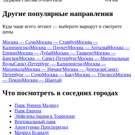
Другие популярные направления
Куда чаще всего летают — выберите маршрут и смотрите
цены
Москва — Сочи
Москва — Стамбул
Москва —
Калининград
Москва — Пхукет
Москва — Анталья
Москва —
Ереван
Москва — Дубай
Москва — Ташкент
Москва —
Бангкок
Москва — Санкт-Петербург
Москва — Минеральные
Воды
Санкт-Петербург — Калининград
Москва —
Махачкала
Москва — Нячанг
Москва — Денпасар
Санкт-
Петербург — Сочи
Москва — Баку
Москва — Тбилиси
Москва
— Пекин
Москва — Шанхай
Что посмотреть в соседних городах
Парк Уорнер Мадрид
Парк Европа
Эйфелева башня в Торрехоне
Вертикальный парк
Авентурико Просперидад
Мадрид Ксана́ду