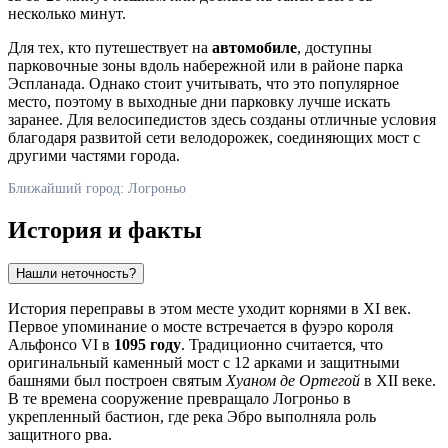
несколько минут.
Для тех, кто путешествует на
автомобиле
, доступны
парковочные зоны вдоль набережной или в районе парка
Эспланада. Однако стоит учитывать, что это популярное
место, поэтому в выходные дни парковку лучше искать
заранее. Для велосипедистов здесь созданы отличные условия
благодаря развитой сети велодорожек, соединяющих мост с
другими частями города.
Ближайший город: Логроньо
История и факты
Нашли неточность?
История переправы в этом месте уходит корнями в XI век.
Первое упоминание о мосте встречается в фуэро короля
Альфонсо VI в
1095 году
. Традиционно считается, что
оригинальный каменный мост с 12 арками и защитными
башнями был построен святым
Хуаном де Ортегой
в XII веке.
В те времена сооружение превращало Логроньо в
укрепленный бастион, где река Эбро выполняла роль
защитного рва.