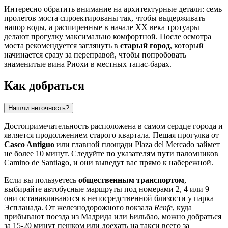
Интересно обратить внимание на архитектурные детали: семь
пролетов моста спроектированы так, чтобы выдерживать
напор воды, а расширенные в начале XX века тротуары
делают прогулку максимально комфортной. После осмотра
моста рекомендуется заглянуть в
старый город
, который
начинается сразу за переправой, чтобы попробовать
знаменитые вина Риохи в местных тапас-барах.
Как добраться
Нашли неточность?
Достопримечательность расположена в самом сердце города и
является продолжением старого квартала. Пешая прогулка от
Casco Antiguo
или главной площади Plaza del Mercado займет
не более 10 минут. Следуйте по указателям пути паломников
Camino de Santiago, и они выведут вас прямо к набережной.
Если вы пользуетесь
общественным транспортом
,
выбирайте автобусные маршруты под номерами 2, 4 или 9 —
они останавливаются в непосредственной близости у парка
Эспланада. От железнодорожного вокзала
Renfe
, куда
прибывают поезда из Мадрида или Бильбао, можно добраться
за 15-20 минут пешком или доехать на такси всего за