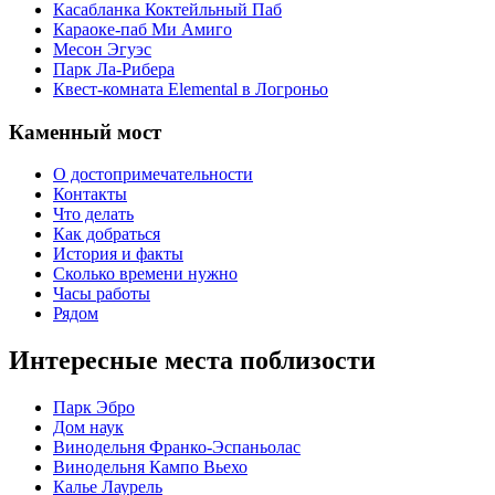
Касабланка Коктейльный Паб
Караоке-паб Ми Амиго
Месон Эгуэс
Парк Ла-Рибера
Квест-комната Elemental в Логроньо
Каменный мост
О достопримечательности
Контакты
Что делать
Как добраться
История и факты
Сколько времени нужно
Часы работы
Рядом
Интересные места поблизости
Парк Эбро
Дом наук
Винодельня Франко-Эспаньолас
Винодельня Кампо Вьехо
Калье Лаурель