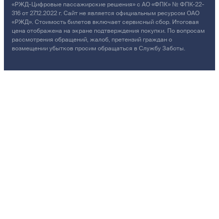
«РЖД-Цифровые пассажирские решения» с АО «ФПК» № ФПК-22-
316 от 27.12.2022 г. Сайт не является официальным ресурсом ОАО
«РЖД». Стоимость билетов включает сервисный сбор. Итоговая
цена отображена на экране подтверждения покупки. По вопросам
рассмотрения обращений, жалоб, претензий граждан о
возмещении убытков просим обращаться в Службу Заботы.