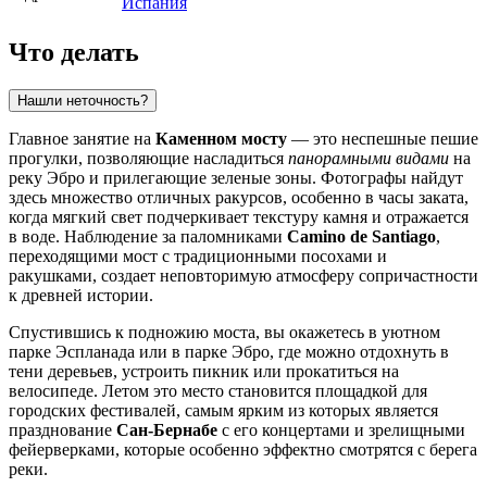
Испания
Что делать
Нашли неточность?
Главное занятие на
Каменном мосту
— это неспешные пешие
прогулки, позволяющие насладиться
панорамными видами
на
реку Эбро и прилегающие зеленые зоны. Фотографы найдут
здесь множество отличных ракурсов, особенно в часы заката,
когда мягкий свет подчеркивает текстуру камня и отражается
в воде. Наблюдение за паломниками
Camino de Santiago
,
переходящими мост с традиционными посохами и
ракушками, создает неповторимую атмосферу сопричастности
к древней истории.
Спустившись к подножию моста, вы окажетесь в уютном
парке Эспланада или в парке Эбро, где можно отдохнуть в
тени деревьев, устроить пикник или прокатиться на
велосипеде. Летом это место становится площадкой для
городских фестивалей, самым ярким из которых является
празднование
Сан-Бернабе
с его концертами и зрелищными
фейерверками, которые особенно эффектно смотрятся с берега
реки.