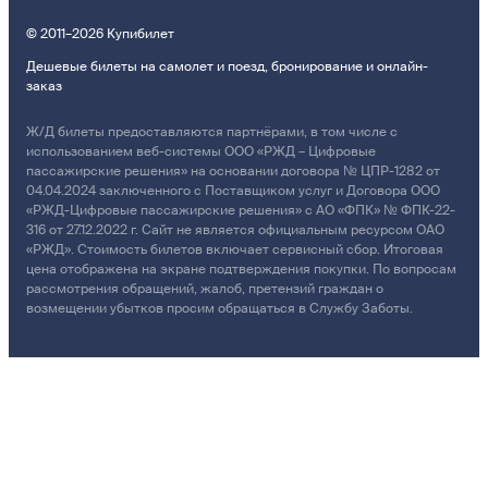
© 2011–2026 Купибилет
Дешевые билеты на самолет и поезд, бронирование и онлайн-
заказ
Ж/Д билеты предоставляются партнёрами, в том числе с
использованием веб-системы ООО «РЖД – Цифровые
пассажирские решения» на основании договора № ЦПР-1282 от
04.04.2024 заключенного с Поставщиком услуг и Договора ООО
«РЖД-Цифровые пассажирские решения» с АО «ФПК» № ФПК-22-
316 от 27.12.2022 г. Сайт не является официальным ресурсом ОАО
«РЖД». Стоимость билетов включает сервисный сбор. Итоговая
цена отображена на экране подтверждения покупки. По вопросам
рассмотрения обращений, жалоб, претензий граждан о
возмещении убытков просим обращаться в Службу Заботы.