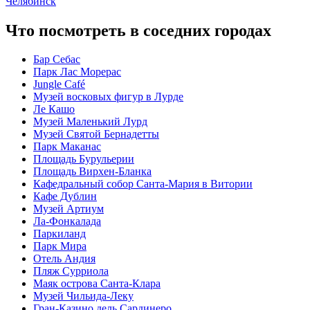
Челябинск
Что посмотреть в соседних городах
Бар Себас
Парк Лас Морерас
Jungle Café
Музей восковых фигур в Лурде
Ле Кашо
Музей Маленький Лурд
Музей Святой Бернадетты
Парк Маканас
Площадь Бурульерии
Площадь Вирхен-Бланка
Кафедральный собор Санта-Мария в Витории
Кафе Дублин
Музей Артиум
Ла-Фонкалада
Паркиланд
Парк Мира
Отель Андия
Пляж Сурриола
Маяк острова Санта-Клара
Музей Чильида-Леку
Гран-Казино дель Сардинеро