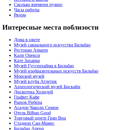
Сколько времени нужно
Часы работы
Рядом
Интересные места поблизости
Дома в цвете
Музей сакрального искусства Бильбао
Ресторан Amaren
Кали Орекси
Кате Захарра
Музей Гуггенхайма в Бильбао
Музей изобразительных искусств Бильбао
Морской музей
Музей клуба Атлетик
Археологический музей Бискайи
Дискотека Холидей
Графит Кафе
Рынок Рибера
Асадор Чаколи Симон
Отель Bilbao Good
Торговый центр Гран Виа
Стадион Сан-Мамес
Бильбао Арена