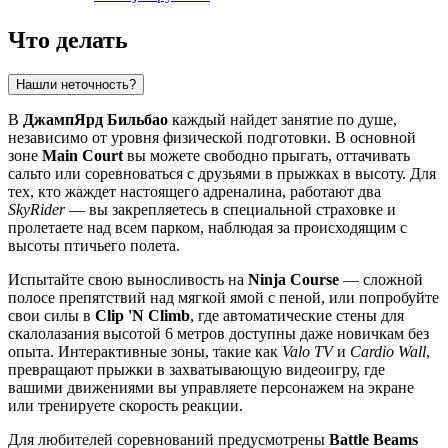
Что делать
Нашли неточность?
В
ДжампЯрд Бильбао
каждый найдет занятие по душе,
независимо от уровня физической подготовки. В основной
зоне
Main Court
вы можете свободно прыгать, оттачивать
сальто или соревноваться с друзьями в прыжках в высоту. Для
тех, кто жаждет настоящего адреналина, работают два
SkyRider
— вы закрепляетесь в специальной страховке и
пролетаете над всем парком, наблюдая за происходящим с
высоты птичьего полета.
Испытайте свою выносливость на
Ninja Course
— сложной
полосе препятствий над мягкой ямой с пеной, или попробуйте
свои силы в
Clip 'N Climb
, где автоматические стены для
скалолазания высотой 6 метров доступны даже новичкам без
опыта. Интерактивные зоны, такие как
Valo TV
и
Cardio Wall
,
превращают прыжки в захватывающую видеоигру, где
вашими движениями вы управляете персонажем на экране
или тренируете скорость реакции.
Для любителей соревнований предусмотрены
Battle Beams