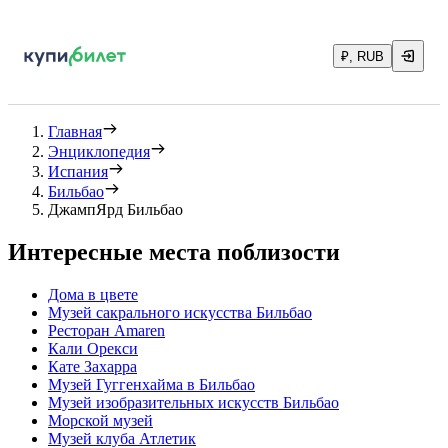
₽, RUB
Главная
Энциклопедия
Испания
Бильбао
ДжампЯрд Бильбао
Интересные места поблизости
Дома в цвете
Музей сакрального искусства Бильбао
Ресторан Amaren
Кали Орекси
Кате Захарра
Музей Гуггенхайма в Бильбао
Музей изобразительных искусств Бильбао
Морской музей
Музей клуба Атлетик