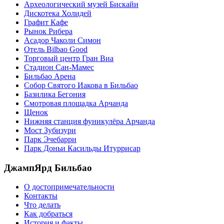
Археологический музей Бискайи
Дискотека Холидей
Графит Кафе
Рынок Рибера
Асадор Чаколи Симон
Отель Bilbao Good
Торговый центр Гран Виа
Стадион Сан-Мамес
Бильбао Арена
Собор Святого Иакова в Бильбао
Базилика Бегония
Смотровая площадка Арчанда
Щенок
Нижняя станция фуникулёра Арчанда
Мост Зубизури
Парк Эчебарри
Парк Доньи Касильды Итуррисар
ДжампЯрд Бильбао
О достопримечательности
Контакты
Что делать
Как добраться
История и факты