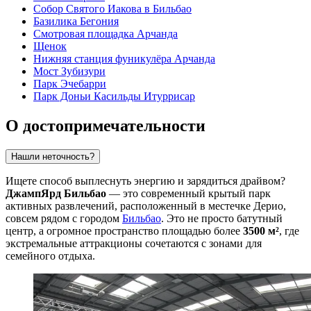
Собор Святого Иакова в Бильбао
Базилика Бегония
Смотровая площадка Арчанда
Щенок
Нижняя станция фуникулёра Арчанда
Мост Зубизури
Парк Эчебарри
Парк Доньи Касильды Итуррисар
О достопримечательности
Нашли неточность?
Ищете способ выплеснуть энергию и зарядиться драйвом?
ДжампЯрд Бильбао
— это современный крытый парк
активных развлечений, расположенный в местечке Дерио,
совсем рядом с городом
Бильбао
. Это не просто батутный
центр, а огромное пространство площадью более
3500 м²
, где
экстремальные аттракционы сочетаются с зонами для
семейного отдыха.