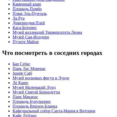
Каменный кран
Площадь Помбо
Пляж Эль-Пунталь
Ла Руа
Дивернодия Плей
Каса-Ботинес
Музей коллекций Университета Леона
Музей Сан-Исидоро
Пуэнте Майор
Что посмотреть в соседних городах
Бар Себас
Парк Лас Морерас
Jungle Café
Музей восковых фигур в Лурде
Ле Кашо
Музей Маленький Лурд
Музей Святой Бернадетты
Парк Маканас
Площадь Бурульерии
Площадь Вирхен-Бланка
Кафедральный собор Санта-Мария в Витории
Кафе Дублин