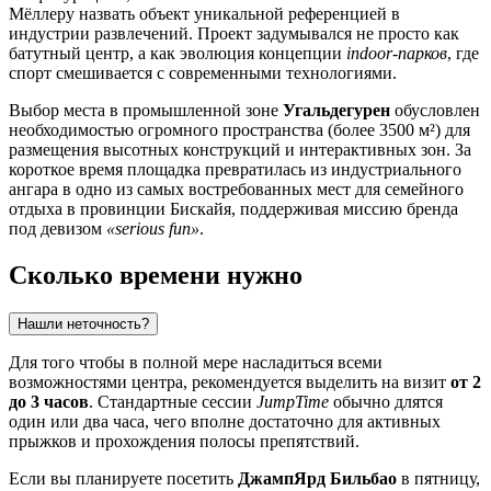
Мёллеру назвать объект уникальной референцией в
индустрии развлечений. Проект задумывался не просто как
батутный центр, а как эволюция концепции
indoor-парков
, где
спорт смешивается с современными технологиями.
Выбор места в промышленной зоне
Угальдегурен
обусловлен
необходимостью огромного пространства (более 3500 м²) для
размещения высотных конструкций и интерактивных зон. За
короткое время площадка превратилась из индустриального
ангара в одно из самых востребованных мест для семейного
отдыха в провинции Бискайя, поддерживая миссию бренда
под девизом
«serious fun»
.
Сколько времени нужно
Нашли неточность?
Для того чтобы в полной мере насладиться всеми
возможностями центра, рекомендуется выделить на визит
от 2
до 3 часов
. Стандартные сессии
JumpTime
обычно длятся
один или два часа, чего вполне достаточно для активных
прыжков и прохождения полосы препятствий.
Если вы планируете посетить
ДжампЯрд Бильбао
в пятницу,