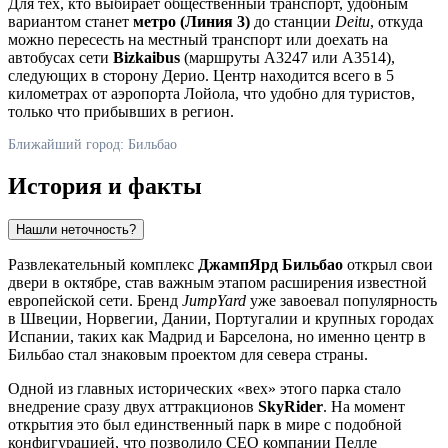
Для тех, кто выбирает общественный транспорт, удобным
вариантом станет
метро (Линия 3)
до станции
Deitu
, откуда
можно пересесть на местный транспорт или доехать на
автобусах сети
Bizkaibus
(маршруты A3247 или A3514),
следующих в сторону Дерио. Центр находится всего в 5
километрах от аэропорта Лойола, что удобно для туристов,
только что прибывших в регион.
Ближайший город: Бильбао
История и факты
Нашли неточность?
Развлекательный комплекс
ДжампЯрд Бильбао
открыл свои
двери в октябре, став важным этапом расширения известной
европейской сети. Бренд
JumpYard
уже завоевал популярность
в Швеции, Норвегии, Дании, Португалии и крупных городах
Испании
, таких как Мадрид и Барселона, но именно центр в
Бильбао стал знаковым проектом для севера страны.
Одной из главных исторических «вех» этого парка стало
внедрение сразу двух аттракционов
SkyRider
. На момент
открытия это был единственный парк в мире с подобной
конфигурацией, что позволило СЕО компании Пелле