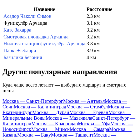
Название
Расстояние
Асадор Чаколи Симон
2.3 км
Фуникулёр Арчанда
3.1 км
Кате Захарра
3.2 км
Смотровая площадка Арчанда
3.2 км
Нижняя станция фуникулёра Арчанда
3.8 км
Парк Эчебарри
3.9 км
Базилика Бегония
4 км
Другие популярные направления
Куда чаще всего летают — выберите маршрут и смотрите
цены
Москва — Санкт-Петербург
Москва — Анталья
Москва —
Сочи
Москва — Калининград
Москва — Стамбул
Москва —
Екатеринбург
Москва — Дубай
Москва — Ереван
Москва —
Минеральные Воды
Москва — Махачкала
Санкт-Петербург —
Калининград
Москва — Краснодар
Москва — Уфа
Москва —
Новосибирск
Москва — Минск
Москва — Самара
Москва —
Казань
Москва — Баку
Москва — Ташкент
Москва —