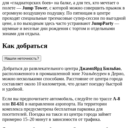
для «гладиаторских боев» на балке, а для тех, кто мечтает о
полете —
Jump Tower
, с которой можно совершить прыжок в
огромную воздушную подушку. По пятницам в центре
проходят специальные трехчасовые супер-сессии по выгодной
цене, а по выходным здесь часто устраивают
JumpParty
—
шумные и веселые дни рождения с тортом и отдельными
зонами для отдыха.
Как добраться
Нашли неточность?
Добраться до развлекательного центра
ДжампЯрд Бильбао
,
расположенного в промышленной зоне
Угальдегурен
в Дерио,
можно несколькими способами. Расстояние от центра города
составляет около 10 километров, что делает поездку быстрой
и удобной.
Если вы предпочитаете автомобиль, следуйте по трассе
A-8
или
BI-631
в направлении аэропорта. На территории
комплекса предусмотрена бесплатная парковка для
посетителей. Поездка на такси из центра города займет
примерно 15–20 минут в зависимости от трафика.