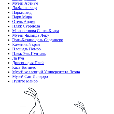
Музей Артиум
Ла-Фонкалада
Паркиланд
Парк Мира
Отель Андия
Пляж Сурриола
Маяк острова Санта-Клара
Музей Чильида-Леку
Гран-Казино дель Сардинеро
Каменный кран
Площадь Помбо
Пляж Эль-Пунталь
Ла Руа
Дивернодия Плей
Каса-Ботинес
Музей коллекций Университета Леона
Музей Сан-Исидоро
Пуэнте Майор