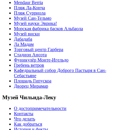
Mendaur Berria
Пляж Ла-Конча
Пляж Сурриола
Музей Сан-Тельмо
Музей науки Эврика!
Морская фабрика басков Альбаола
Музей виски
Дабадаба
Ла Мадам
Торговый центр Гарбера
Стадион Аноэта
Фуникулёр Монте-Игельдо
Гребень ветров
Кафедральный собор Доброго Пастыря в Сан-
Себастьяне
Площадь Гипускоа
Дворец Мирамар
Музей Чильида-Леку
О достопримечательности
Контакты
Что делать
Как добраться
История и факты