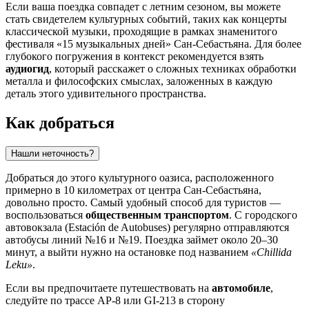
Если ваша поездка совпадет с летним сезоном, вы можете
стать свидетелем культурных событий, таких как концерты
классической музыки, проходящие в рамках знаменитого
фестиваля «15 музыкальных дней»
Сан-Себастьяна
. Для более
глубокого погружения в контекст рекомендуется взять
аудиогид
, который расскажет о сложных техниках обработки
металла и философских смыслах, заложенных в каждую
деталь этого удивительного пространства.
Как добраться
Нашли неточность?
Добраться до этого культурного оазиса, расположенного
примерно в 10 километрах от центра
Сан-Себастьяна
,
довольно просто. Самый удобный способ для туристов —
воспользоваться
общественным транспортом
. С городского
автовокзала (Estación de Autobuses) регулярно отправляются
автобусы линий №16 и №19. Поездка займет около 20–30
минут, а выйти нужно на остановке под названием
«Chillida
Leku»
.
Если вы предпочитаете путешествовать на
автомобиле
,
следуйте по трассе AP-8 или GI-213 в сторону