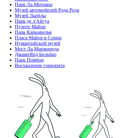
Парк Ла-Митьяна
Музей автомобилей Рода Рода
Музей Льейды
Парк де л'Айгуа
Пуэнте Майор
Парк Каркавилья
Пласа Майор в Сории
Нумантийский музей
Мост Ла-Маржинеда
ДжампЯрд Бильбао
Парк Помбон
Восхваление горизонта