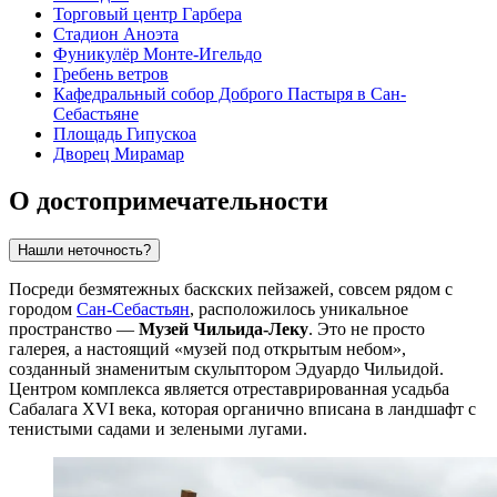
Торговый центр Гарбера
Стадион Аноэта
Фуникулёр Монте-Игельдо
Гребень ветров
Кафедральный собор Доброго Пастыря в Сан-
Себастьяне
Площадь Гипускоа
Дворец Мирамар
О достопримечательности
Нашли неточность?
Посреди безмятежных баскских пейзажей, совсем рядом с
городом
Сан-Себастьян
, расположилось уникальное
пространство —
Музей Чильида-Леку
. Это не просто
галерея, а настоящий «музей под открытым небом»,
созданный знаменитым скульптором Эдуардо Чильидой.
Центром комплекса является отреставрированная усадьба
Сабалага XVI века, которая органично вписана в ландшафт с
тенистыми садами и зелеными лугами.