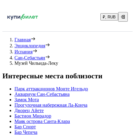
₽, RUB
Главная
Энциклопедия
Испания
Сан-Себастьян
Музей Чильида-Леку
Интересные места поблизости
Парк аттракционов Монте Игельдо
Аквариум Сан-Себастьяна
Замок Мота
Прогулочная набережная Ла-Конча
Дворец Айете
Бастион Мирадор
Маяк острова Санта-Клара
Бар Спорт
Бар Чепеча