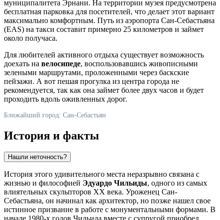
муниципалитета Эрнани. На территории музея предусмотрена
бесплатная парковка для посетителей, что делает этот вариант
максимально комфортным. Путь из аэропорта
Сан-Себастьяна
(EAS) на такси составит примерно 25 километров и займет
около получаса.
Для любителей активного отдыха существует возможность
доехать на
велосипеде
, воспользовавшись живописными
зелеными маршрутами, проложенными через баскские
пейзажи. А вот пешая прогулка из центра города не
рекомендуется, так как она займет более двух часов и будет
проходить вдоль оживленных дорог.
Ближайший город: Сан-Себастьян
История и факты
Нашли неточность?
История этого удивительного места неразрывно связана с
жизнью и философией
Эдуардо Чильиды
, одного из самых
влиятельных скульпторов XX века. Уроженец
Сан-
Себастьяна
, он начинал как архитектор, но позже нашел свое
истинное призвание в работе с монументальными формами. В
начале 1980-х годов Чильида вместе с супругой приобрел