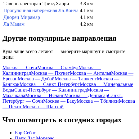
Таверна-ресторан ТрикуХарри
3.8 км
Прогулочная набережная Ла-Конча
4.1 км
Дворец Мирамар
4.1 км
Ла Мадам
4.2 км
Другие популярные направления
Куда чаще всего летают — выберите маршрут и смотрите
цены
Москва — Сочи
Москва — Стамбул
Москва —
Калининград
Москва — Пхукет
Москва — Анталья
Москва —
Ереван
Москва — Дубай
Москва — Ташкент
Москва —
Бангкок
Москва — Санкт-Петербург
Москва — Минеральные
Воды
Санкт-Петербург — Калининград
Москва —
Махачкала
Москва — Нячанг
Москва — Денпасар
Санкт-
Петербург — Сочи
Москва — Баку
Москва — Тбилиси
Москва
— Пекин
Москва — Шанхай
Что посмотреть в соседних городах
Бар Себас
Парк Лас Морерас