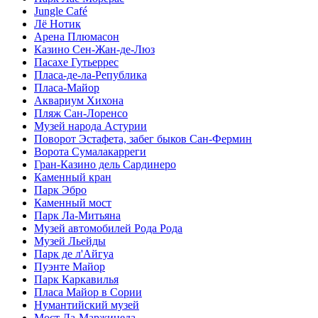
Jungle Café
Лё Нотик
Арена Плюмасон
Казино Сен-Жан-де-Люз
Пасахе Гутьеррес
Пласа-де-ла-Република
Пласа-Майор
Аквариум Хихона
Пляж Сан-Лоренсо
Музей народа Астурии
Поворот Эстафета, забег быков Сан-Фермин
Ворота Сумалакарреги
Гран-Казино дель Сардинеро
Каменный кран
Парк Эбро
Каменный мост
Парк Ла-Митьяна
Музей автомобилей Рода Рода
Музей Льейды
Парк де л'Айгуа
Пуэнте Майор
Парк Каркавилья
Пласа Майор в Сории
Нумантийский музей
Мост Ла-Маржинеда