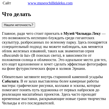
Сайт
www.museochillidaleku.com
Что делать
Нашли неточность?
Главное, ради чего стоит приехать в
Музей Чильида-Леку
—
это возможность неспешно блуждать среди гигантских
скульптур, разбросанных по зеленому парку. Здесь поощряется
созерцательный подход: вы можете наблюдать, как меняется
облик железных изваяний, таких как знаменитая серия
«Buscando la luz»
(В поисках света), в зависимости от
положения солнца и облачности. Это идеальное место для тех,
кто ищет вдохновение и хочет сделать эффектные фотографии
на фоне футуристических форм и холмов Эрнани.
Обязательно загляните внутрь старинной каменной усадьбы
Сабалага
. В ее залах выставлены более камерные работы
мастера: графические рисунки, коллажи и эскизы, которые
помогают понять путь художника от первых набросков до
реализации масштабных проектов. Здесь часто проходят
временные выставки, раскрывающие новые грани творчества
Чильиды и его последователей.