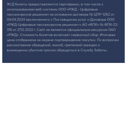
Ж/Д билеты предоставляются партнёрами, в том числе с
использованием веб-системы ООО «РЖД – Цифровые
пассажирские решения» на основании договора № ЦПР-1282 от
04.04.2024 заключенного с Поставщиком услуг и Договора ООО
«РЖД-Цифровые пассажирские решения» с АО «ФПК» № ФПК-22-
316 от 27.12.2022 г. Сайт не является официальным ресурсом ОАО
«РЖД». Стоимость билетов включает сервисный сбор. Итоговая
цена отображена на экране подтверждения покупки. По вопросам
рассмотрения обращений, жалоб, претензий граждан о
возмещении убытков просим обращаться в Службу Заботы.