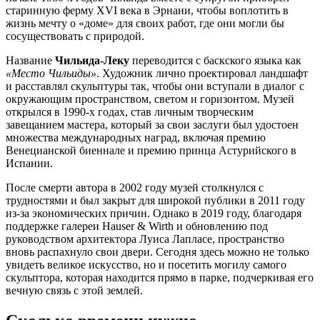
старинную ферму XVI века в Эрнани, чтобы воплотить в
жизнь мечту о «доме» для своих работ, где они могли бы
сосуществовать с природой.
Название
Чильида-Леку
переводится с баскского языка как
«Место Чильиды»
. Художник лично проектировал ландшафт
и расставлял скульптуры так, чтобы они вступали в диалог с
окружающим пространством, светом и горизонтом. Музей
открылся в 1990-х годах, став личным творческим
завещанием мастера, который за свои заслуги был удостоен
множества международных наград, включая премию
Венецианской биеннале и премию принца Астурийского в
Испании
.
После смерти автора в 2002 году музей столкнулся с
трудностями и был закрыт для широкой публики в 2011 году
из-за экономических причин. Однако в 2019 году, благодаря
поддержке галереи Hauser & Wirth и обновлению под
руководством архитектора Луиса Лапласе, пространство
вновь распахнуло свои двери. Сегодня здесь можно не только
увидеть великое искусство, но и посетить могилу самого
скульптора, которая находится прямо в парке, подчеркивая его
вечную связь с этой землей.