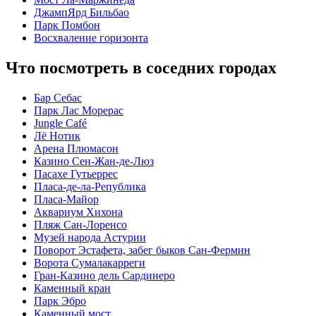
ДжампЯрд Бильбао
Парк Помбон
Восхваление горизонта
Что посмотреть в соседних городах
Бар Себас
Парк Лас Морерас
Jungle Café
Лё Нотик
Арена Плюмасон
Казино Сен-Жан-де-Люз
Пасахе Гутьеррес
Пласа-де-ла-Република
Пласа-Майор
Аквариум Хихона
Пляж Сан-Лоренсо
Музей народа Астурии
Поворот Эстафета, забег быков Сан-Фермин
Ворота Сумалакарреги
Гран-Казино дель Сардинеро
Каменный кран
Парк Эбро
Каменный мост