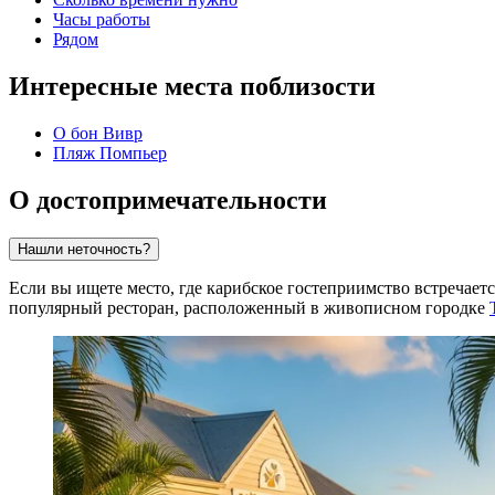
Часы работы
Рядом
Интересные места поблизости
О бон Вивр
Пляж Помпьер
О достопримечательности
Нашли неточность?
Если вы ищете место, где карибское гостеприимство встречае
популярный ресторан, расположенный в живописном городке