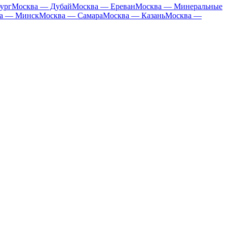
ург
Москва — Дубай
Москва — Ереван
Москва — Минеральные
а — Минск
Москва — Самара
Москва — Казань
Москва —