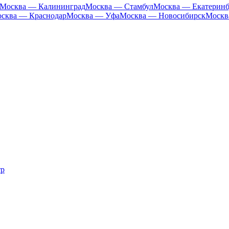
Москва — Калининград
Москва — Стамбул
Москва — Екатеринб
сква — Краснодар
Москва — Уфа
Москва — Новосибирск
Москв
тр