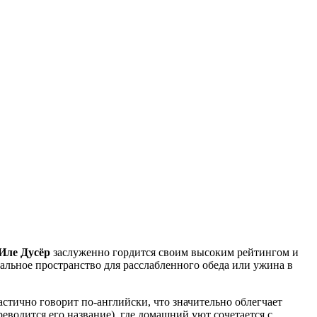
Иле Дусёр
заслуженно гордится своим высоким рейтингом и
еальное пространство для расслабленного обеда или ужина в
астично говорит по-английски, что значительно облегчает
реводится его название), где домашний уют сочетается с