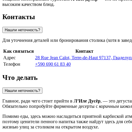
высоким качеством блюд.
Контакты
Нашли неточность?
Для уточнения деталей или бронирования столика (хотя в за
Как связаться
Контакт
Адрес
28 Rue Jean Calot, Terre-de-Haut 97137, Гваделуп
Телефон
+590 690 61 83 40
Что делать
Нашли неточность?
Главное, ради чего стоит прийти в
Л’Иле Дусёр
, — это дегус
Обязательно попробуйте фирменные десерты с
коричным шоко
Помимо еды, здесь можно насладиться приятной карбиской атмо
поэтому ценители пенного напитка также найдут здесь для себя
жизнью улиц за столиком на открытом воздухе.