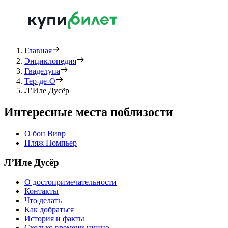
Главная
Энциклопедия
Гваделупа
Тер-де-О
Л’Иле Дусёр
Интересные места поблизости
О бон Вивр
Пляж Помпьер
Л’Иле Дусёр
О достопримечательности
Контакты
Что делать
Как добраться
История и факты
Сколько времени нужно