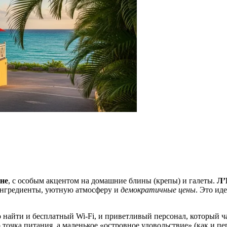
не
, с особым акцентом на домашние блины (крепы) и галеты.
Л’
 ингредиенты, уютную атмосферу и
демократичные цены
. Это ид
о найти и бесплатный Wi-Fi, и приветливый персонал, который ч
точка питания, а маленькое «островное удовольствие» (как и пе