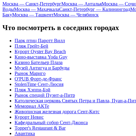
Москва — Санкт-Петербург
Москва — Анталья
Москва — Сочи
Воды
Москва — Махачкала
Санкт-Петербург — Калининград
Мо
Баку
Москва — Ташкент
Москва — Челябинск
Что посмотреть в соседних городах
Парк птиц Паротт Вилл
Пляж Грейт-Бей
Курорт Oyster Bay Beach
Кино-выставка Yoda Guy
Казино Бательер Плаза
Музей Антигуа и Барбуды
Рынок Мариго
O'PUB Форт-де-Франс
StolenTime Сент-Люсия
Пляж Хэппи-Бэй
Рынок специй Пуэнт-а-Питр
Католическая церковь Святых Петра и Павла, Пуан-а-Пи
Мемориал АКТе
Живописная железная дорога Сент-Китс
Курорт Невис
Кафедральный собор Сент-Джонса
Topper's Restaurant & Bar
Авантика