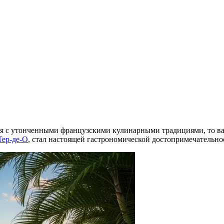
тся с утонченными французскими кулинарными традициями, то ва
Тер-де-О
, стал настоящей гастрономической достопримечательнос