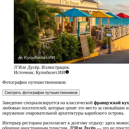
Л’Иле Дусёр. Иллюстрация.
Источник: Купибилет.ИИ
Фотографии путешественников:
Смотреть фотографии путешественников
Заведение специализируется на классической
французской кух
любовью посетителей, которые ценят это место за свежайшие
окружении очаровательной архитектуры карибского острова.
Интерьер ресторана располагает к долгому отдыху: здесь можн
общение иностранным туристам.
Л’Иле Дусёр
— это не просто 