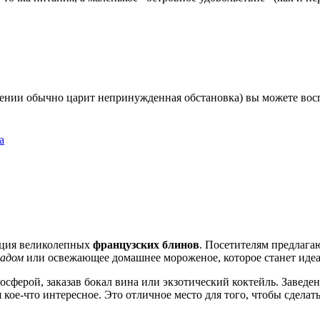
ведении обычно царит непринужденная обстановка) вы можете в
а
тация великолепных
французских блинов
. Посетителям предлага
ладом
или освежающее домашнее мороженое, которое станет идеа
сферой, заказав бокал вина или экзотический коктейль. Заведен
 кое-что интересное. Это отличное место для того, чтобы сделат