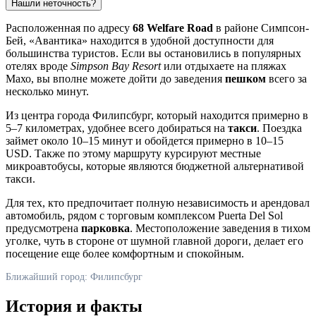
Нашли неточность?
Расположенная по адресу
68 Welfare Road
в районе Симпсон-
Бей, «Авантика» находится в удобной доступности для
большинства туристов. Если вы остановились в популярных
отелях вроде
Simpson Bay Resort
или отдыхаете на пляжах
Махо, вы вполне можете дойти до заведения
пешком
всего за
несколько минут.
Из центра города
Филипсбург
, который находится примерно в
5–7 километрах, удобнее всего добираться на
такси
. Поездка
займет около 10–15 минут и обойдется примерно в 10–15
USD. Также по этому маршруту курсируют местные
микроавтобусы, которые являются бюджетной альтернативой
такси.
Для тех, кто предпочитает полную независимость и арендовал
автомобиль, рядом с торговым комплексом Puerta Del Sol
предусмотрена
парковка
. Местоположение заведения в тихом
уголке, чуть в стороне от шумной главной дороги, делает его
посещение еще более комфортным и спокойным.
Ближайший город: Филипсбург
История и факты