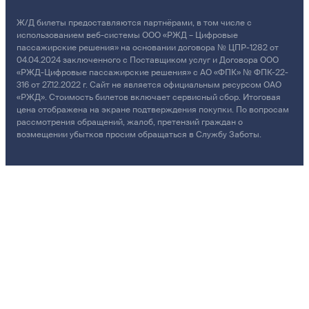
Ж/Д билеты предоставляются партнёрами, в том числе с
использованием веб-системы ООО «РЖД – Цифровые
пассажирские решения» на основании договора № ЦПР-1282 от
04.04.2024 заключенного с Поставщиком услуг и Договора ООО
«РЖД-Цифровые пассажирские решения» с АО «ФПК» № ФПК-22-
316 от 27.12.2022 г. Сайт не является официальным ресурсом ОАО
«РЖД». Стоимость билетов включает сервисный сбор. Итоговая
цена отображена на экране подтверждения покупки. По вопросам
рассмотрения обращений, жалоб, претензий граждан о
возмещении убытков просим обращаться в Службу Заботы.