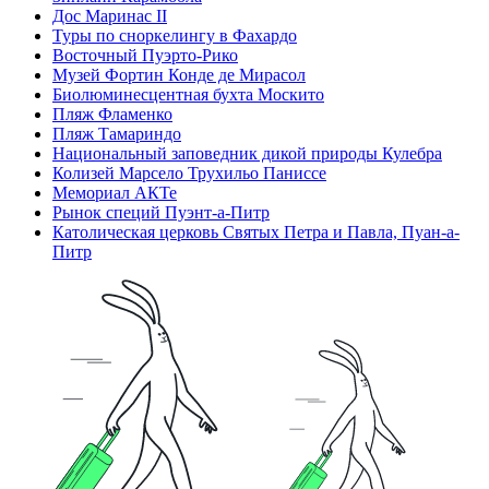
Дос Маринас II
Туры по сноркелингу в Фахардо
Восточный Пуэрто-Рико
Музей Фортин Конде де Мирасол
Биолюминесцентная бухта Москито
Пляж Фламенко
Пляж Тамариндо
Национальный заповедник дикой природы Кулебра
Колизей Марсело Трухильо Паниссе
Мемориал АКТе
Рынок специй Пуэнт-а-Питр
Католическая церковь Святых Петра и Павла, Пуан-а-
Питр