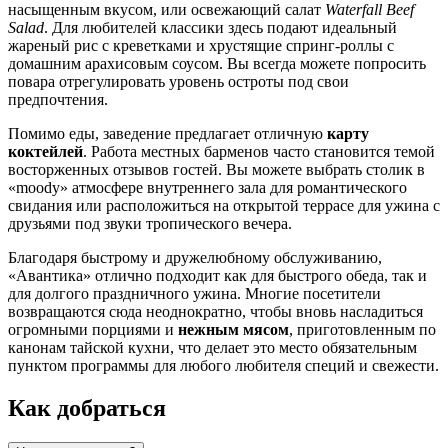
насыщенным вкусом, или освежающий салат
Waterfall Beef
Salad
. Для любителей классики здесь подают идеальный
жареный рис с креветками и хрустящие спринг-роллы с
домашним арахисовым соусом. Вы всегда можете попросить
повара отрегулировать уровень остроты под свои
предпочтения.
Помимо еды, заведение предлагает отличную
карту
коктейлей
. Работа местных барменов часто становится темой
восторженных отзывов гостей. Вы можете выбрать столик в
«moody» атмосфере внутреннего зала для романтического
свидания или расположиться на открытой террасе для ужина с
друзьями под звуки тропического вечера.
Благодаря быстрому и дружелюбному обслуживанию,
«Авантика» отлично подходит как для быстрого обеда, так и
для долгого праздничного ужина. Многие посетители
возвращаются сюда неоднократно, чтобы вновь насладиться
огромными порциями и
нежным мясом
, приготовленным по
канонам тайской кухни, что делает это место обязательным
пунктом программы для любого любителя специй и свежести.
Как добраться