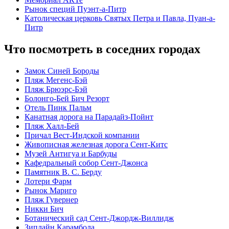
Рынок специй Пуэнт-а-Питр
Католическая церковь Святых Петра и Павла, Пуан-а-
Питр
Что посмотреть в соседних городах
Замок Синей Бороды
Пляж Мегенс-Бэй
Пляж Брюэрс-Бэй
Болонго-Бей Бич Резорт
Отель Пинк Пальм
Канатная дорога на Парадайз-Пойнт
Пляж Халл-Бей
Причал Вест-Индской компании
Живописная железная дорога Сент-Китс
Музей Антигуа и Барбуды
Кафедральный собор Сент-Джонса
Памятник В. С. Берду
Лотери Фарм
Рынок Мариго
Пляж Гувернер
Никки Бич
Ботанический сад Сент-Джордж-Виллидж
Зиплайн Карамбола