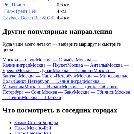
Ред Пиано
0.6 км
Пляж Грейт-Бей
4 км
Layback Beach Bar & Grill
4.4 км
Другие популярные направления
Куда чаще всего летают — выберите маршрут и смотрите
цены
Москва — Сочи
Москва — Стамбул
Москва —
Калининград
Москва — Пхукет
Москва — Анталья
Москва —
Ереван
Москва — Дубай
Москва — Ташкент
Москва —
Бангкок
Москва — Санкт-Петербург
Москва — Минеральные
Воды
Санкт-Петербург — Калининград
Москва —
Махачкала
Москва — Нячанг
Москва — Денпасар
Санкт-
Петербург — Сочи
Москва — Баку
Москва — Тбилиси
Москва
— Пекин
Москва — Шанхай
Что посмотреть в соседних городах
Замок Синей Бороды
Пляж Мегенс-Бэй
Пляж Брюэрс-Бэй