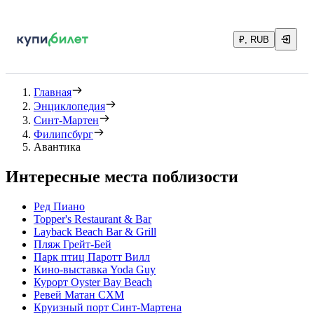
₽, RUB
Главная
Энциклопедия
Синт-Мартен
Филипсбург
Авантика
Интересные места поблизости
Ред Пиано
Topper's Restaurant & Bar
Layback Beach Bar & Grill
Пляж Грейт-Бей
Парк птиц Паротт Вилл
Кино-выставка Yoda Guy
Курорт Oyster Bay Beach
Ревей Матан СХМ
Круизный порт Синт-Мартена