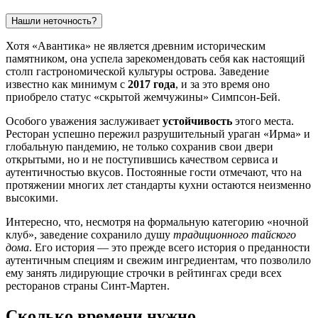
Нашли неточность?
Хотя «Авантика» не является древним историческим
памятником, она успела зарекомендовать себя как настоящий
столп гастрономической культуры острова. Заведение
известно как минимум с
2017 года
, и за это время оно
приобрело статус «скрытой жемчужины» Симпсон-Бей.
Особого уважения заслуживает
устойчивость
этого места.
Ресторан успешно пережил разрушительный ураган «Ирма» и
глобальную пандемию, не только сохранив свои двери
открытыми, но и не поступившись качеством сервиса и
аутентичностью вкусов. Постоянные гости отмечают, что на
протяжении многих лет стандарты кухни остаются неизменно
высокими.
Интересно, что, несмотря на формальную категорию «ночной
клуб», заведение сохранило душу
традиционного тайского
дома
. Его история — это прежде всего история о преданности
аутентичным специям и свежим ингредиентам, что позволило
ему занять лидирующие строчки в рейтингах среди всех
ресторанов страны
Синт-Мартен
.
Сколько времени нужно