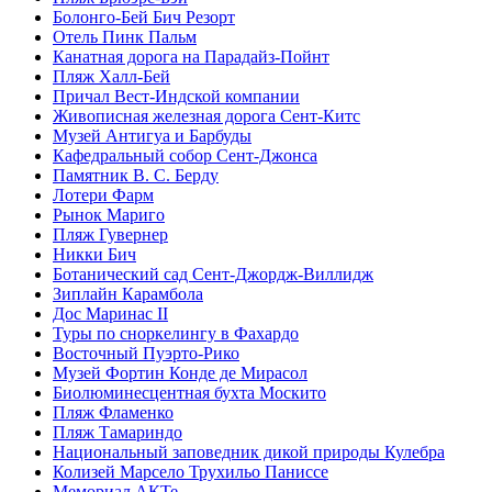
Болонго-Бей Бич Резорт
Отель Пинк Пальм
Канатная дорога на Парадайз-Пойнт
Пляж Халл-Бей
Причал Вест-Индской компании
Живописная железная дорога Сент-Китс
Музей Антигуа и Барбуды
Кафедральный собор Сент-Джонса
Памятник В. С. Берду
Лотери Фарм
Рынок Мариго
Пляж Гувернер
Никки Бич
Ботанический сад Сент-Джордж-Виллидж
Зиплайн Карамбола
Дос Маринас II
Туры по сноркелингу в Фахардо
Восточный Пуэрто-Рико
Музей Фортин Конде де Мирасол
Биолюминесцентная бухта Москито
Пляж Фламенко
Пляж Тамариндо
Национальный заповедник дикой природы Кулебра
Колизей Марсело Трухильо Паниссе
Мемориал АКТе