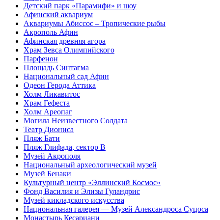
Детский парк «Парамифи» и шоу
Афинский аквариум
Аквариумы Абиссос – Тропические рыбы
Акрополь Афин
Афинская древняя агора
Храм Зевса Олимпийского
Парфенон
Площадь Синтагма
Национальный сад Афин
Одеон Герода Аттика
Холм Ликавитос
Храм Гефеста
Холм Ареопаг
Могила Неизвестного Солдата
Театр Диониса
Пляж Бати
Пляж Глифада, сектор B
Музей Акрополя
Национальный археологический музей
Музей Бенаки
Культурный центр «Эллинский Космос»
Фонд Василия и Элизы Гуландрис
Музей кикладского искусства
Национальная галерея — Музей Александроса Суцоса
Монастырь Кесариани