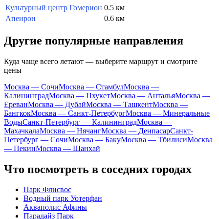
Культурный центр Гомерион
0.5 км
Апеирон
0.6 км
Другие популярные направления
Куда чаще всего летают — выберите маршрут и смотрите
цены
Москва — Сочи
Москва — Стамбул
Москва —
Калининград
Москва — Пхукет
Москва — Анталья
Москва —
Ереван
Москва — Дубай
Москва — Ташкент
Москва —
Бангкок
Москва — Санкт-Петербург
Москва — Минеральные
Воды
Санкт-Петербург — Калининград
Москва —
Махачкала
Москва — Нячанг
Москва — Денпасар
Санкт-
Петербург — Сочи
Москва — Баку
Москва — Тбилиси
Москва
— Пекин
Москва — Шанхай
Что посмотреть в соседних городах
Парк Флисвос
Водный парк Уотерфан
Акваполис Афины
Парадайз Парк