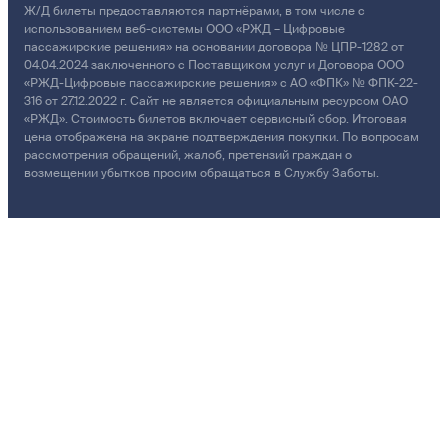
Ж/Д билеты предоставляются партнёрами, в том числе с
использованием веб-системы ООО «РЖД – Цифровые
пассажирские решения» на основании договора № ЦПР-1282 от
04.04.2024 заключенного с Поставщиком услуг и Договора ООО
«РЖД-Цифровые пассажирские решения» с АО «ФПК» № ФПК-22-
316 от 27.12.2022 г. Сайт не является официальным ресурсом ОАО
«РЖД». Стоимость билетов включает сервисный сбор. Итоговая
цена отображена на экране подтверждения покупки. По вопросам
рассмотрения обращений, жалоб, претензий граждан о
возмещении убытков просим обращаться в Службу Заботы.