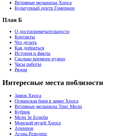
Ветряные мельницы Хиоса
Культурный центр Гомерион
План Б
О достопримечательности
Контакты
Что делать
Как добраться
История и факты
Сколько времени нужно
Часы работы
Рядом
Интересные места поблизости
Замок Хиоса
Османская баня в замке Хиоса
Ветряные мельницы Трис Мили
Кубрик
Мели Зе Блэкби
Морской музей Хиоса
Апеирон
Агора Резиденс