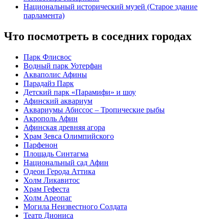
Национальный исторический музей (Старое здание
парламента)
Что посмотреть в соседних городах
Парк Флисвос
Водный парк Уотерфан
Акваполис Афины
Парадайз Парк
Детский парк «Парамифи» и шоу
Афинский аквариум
Аквариумы Абиссос – Тропические рыбы
Акрополь Афин
Афинская древняя агора
Храм Зевса Олимпийского
Парфенон
Площадь Синтагма
Национальный сад Афин
Одеон Герода Аттика
Холм Ликавитос
Храм Гефеста
Холм Ареопаг
Могила Неизвестного Солдата
Театр Диониса