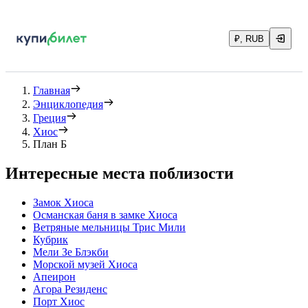
₽, RUB
Главная
Энциклопедия
Греция
Хиос
План Б
Интересные места поблизости
Замок Хиоса
Османская баня в замке Хиоса
Ветряные мельницы Трис Мили
Кубрик
Мели Зе Блэкби
Морской музей Хиоса
Апеирон
Агора Резиденс
Порт Хиос