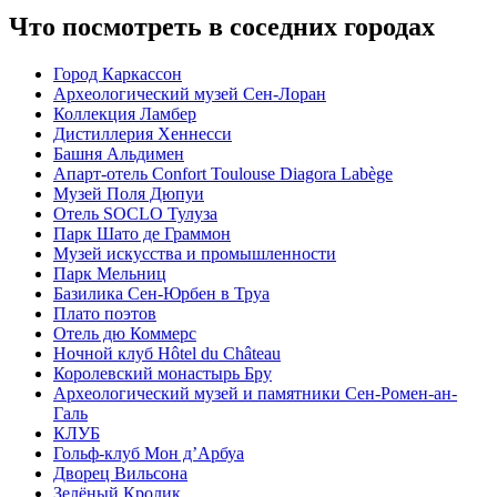
Что посмотреть в соседних городах
Город Каркассон
Археологический музей Сен-Лоран
Коллекция Ламбер
Дистиллерия Хеннесси
Башня Альдимен
Апарт-отель Confort Toulouse Diagora Labège
Музей Поля Дюпуи
Отель SOCLO Тулуза
Парк Шато де Граммон
Музей искусства и промышленности
Парк Мельниц
Базилика Сен-Юрбен в Труа
Плато поэтов
Отель дю Коммерс
Ночной клуб Hôtel du Château
Королевский монастырь Бру
Археологический музей и памятники Сен-Ромен-ан-
Галь
КЛУБ
Гольф-клуб Мон д’Арбуа
Дворец Вильсона
Зелёный Кролик