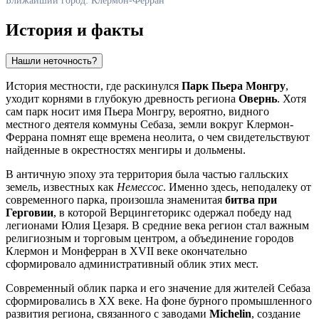
Ближайший город: Клермон-Ферран
История и факты
Нашли неточность?
История местности, где раскинулся
Парк Пьера Монгру
,
уходит корнями в глубокую древность региона
Овернь
. Хотя
сам парк носит имя Пьера Монгру, вероятно, видного
местного деятеля коммуны Себаза, земли вокруг
Клермон-
Феррана
помнят еще времена неолита, о чем свидетельствуют
найденные в окрестностях менгиры и дольмены.
В античную эпоху эта территория была частью галльских
земель, известных как
Немессос
. Именно здесь, неподалеку от
современного парка, произошла знаменитая
битва при
Герговии
, в которой Верцингеторикс одержал победу над
легионами Юлия Цезаря. В средние века регион стал важным
религиозным и торговым центром, а объединение городов
Клермон и Монферран в XVII веке окончательно
сформировало административный облик этих мест.
Современный облик парка и его значение для жителей Себаза
сформировались в XX веке. На фоне бурного промышленного
развития региона, связанного с заводами
Michelin
, создание