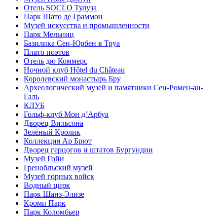
Отель SOCLO Тулуза
Парк Шато де Граммон
Музей искусства и промышленности
Парк Мельниц
Базилика Сен-Юрбен в Труа
Плато поэтов
Отель дю Коммерс
Ночной клуб Hôtel du Château
Королевский монастырь Бру
Археологический музей и памятники Сен-Ромен-ан-
Галь
КЛУБ
Гольф-клуб Мон д’Арбуа
Дворец Вильсона
Зелёный Кролик
Коллекция Ар Брют
Дворец герцогов и штатов Бургундии
Музей Гойи
Гренобльский музей
Музей горных войск
Водный цирк
Парк Шанз-Элизе
Кроми Парк
Парк Коломбьер