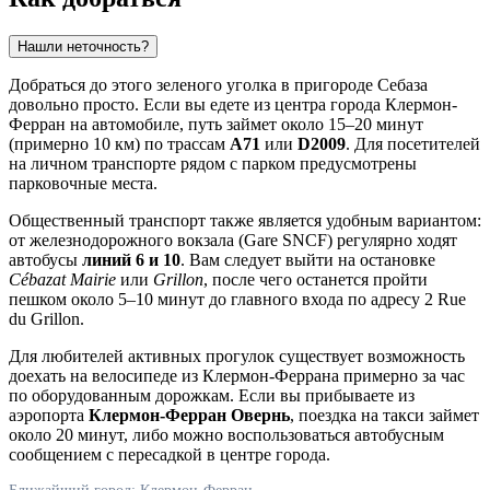
Нашли неточность?
Добраться до этого зеленого уголка в пригороде Себаза
довольно просто. Если вы едете из центра города
Клермон-
Ферран
на автомобиле, путь займет около 15–20 минут
(примерно 10 км) по трассам
A71
или
D2009
. Для посетителей
на личном транспорте рядом с парком предусмотрены
парковочные места.
Общественный транспорт также является удобным вариантом:
от железнодорожного вокзала (Gare SNCF) регулярно ходят
автобусы
линий 6 и 10
. Вам следует выйти на остановке
Cébazat Mairie
или
Grillon
, после чего останется пройти
пешком около 5–10 минут до главного входа по адресу 2 Rue
du Grillon.
Для любителей активных прогулок существует возможность
доехать на велосипеде из Клермон-Феррана примерно за час
по оборудованным дорожкам. Если вы прибываете из
аэропорта
Клермон-Ферран Овернь
, поездка на такси займет
около 20 минут, либо можно воспользоваться автобусным
сообщением с пересадкой в центре города.