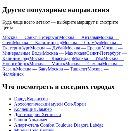
Другие популярные направления
Куда чаще всего летают — выберите маршрут и смотрите
цены
Москва — Санкт-Петербург
Москва — Анталья
Москва —
Сочи
Москва — Калининград
Москва — Стамбул
Москва —
Екатеринбург
Москва — Дубай
Москва — Ереван
Москва —
Минеральные Воды
Москва — Махачкала
Санкт-Петербург —
Калининград
Москва — Краснодар
Москва — Уфа
Москва —
Новосибирск
Москва — Минск
Москва — Самара
Москва —
Казань
Москва — Баку
Москва — Ташкент
Москва —
Челябинск
Что посмотреть в соседних городах
Город Каркассон
Археологический музей Сен-Лоран
Коллекция Ламбер
Дистиллерия Хеннесси
Башня Альдимен
Апарт-отель Confort Toulouse Diagora Labège
Музей Поля Дюпуи