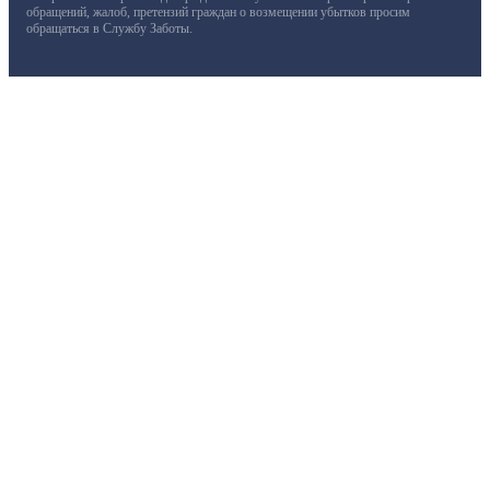
обращений, жалоб, претензий граждан о возмещении убытков просим
обращаться в Службу Заботы.