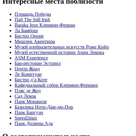
Интересные места поблизости
Площадь Победы
Паб The Still Irish
Baraka Jeux Клермон-Ферран
Ла Бамбош
Бистро Оноре
Мишлен Авентюра
Музей изобразительных искусств Роже Кийо
Музей естественной истории Анри Лекока
ASM Experience
Бар-ресторан Эсторил
Центр Жоад
Ле Комптуар
Бистро д’а Коте
Кафедральный собор Клермон-Феррана
Пляс де Жод
Сад Лекок
Парк Монжюзе
Базилика Нотр-Дам-дю-Пор
Парк Баргуэн
Speed2max
Парк Долины Ада