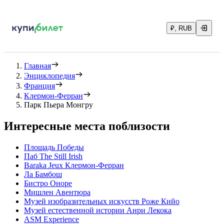
₽, RUB
Главная
Энциклопедия
Франция
Клермон-Ферран
Парк Пьера Монгру
Интересные места поблизости
Площадь Победы
Паб The Still Irish
Baraka Jeux Клермон-Ферран
Ла Бамбош
Бистро Оноре
Мишлен Авентюра
Музей изобразительных искусств Роже Кийо
Музей естественной истории Анри Лекока
ASM Experience