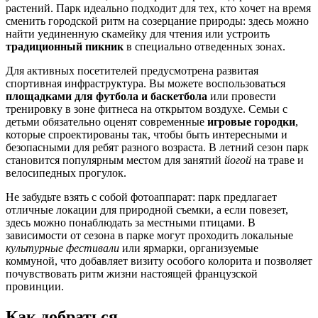
растений. Парк идеально подходит для тех, кто хочет на время
сменить городской ритм на созерцание природы: здесь можно
найти уединенную скамейку для чтения или устроить
традиционный пикник
в специально отведенных зонах.
Для активных посетителей предусмотрена развитая
спортивная инфраструктура. Вы можете воспользоваться
площадками для футбола и баскетбола
или провести
тренировку в зоне фитнеса на открытом воздухе. Семьи с
детьми обязательно оценят современные
игровые городки
,
которые спроектированы так, чтобы быть интересными и
безопасными для ребят разного возраста. В летний сезон парк
становится популярным местом для занятий
йогой
на траве и
велосипедных прогулок.
Не забудьте взять с собой фотоаппарат: парк предлагает
отличные локации для природной съемки, а если повезет,
здесь можно понаблюдать за местными птицами. В
зависимости от сезона в парке могут проходить локальные
культурные фестивали
или ярмарки, организуемые
коммуной, что добавляет визиту особого колорита и позволяет
почувствовать ритм жизни настоящей французской
провинции.
Как добраться