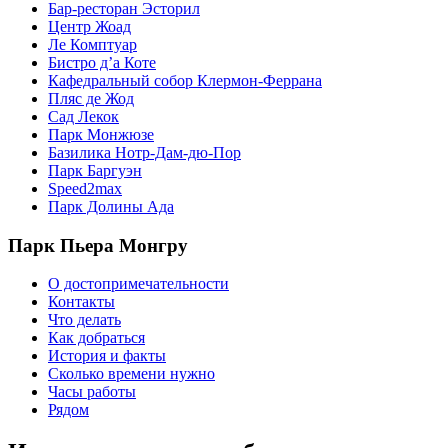
Бар-ресторан Эсторил
Центр Жоад
Ле Комптуар
Бистро д’а Коте
Кафедральный собор Клермон-Феррана
Пляс де Жод
Сад Лекок
Парк Монжюзе
Базилика Нотр-Дам-дю-Пор
Парк Баргуэн
Speed2max
Парк Долины Ада
Парк Пьера Монгру
О достопримечательности
Контакты
Что делать
Как добраться
История и факты
Сколько времени нужно
Часы работы
Рядом