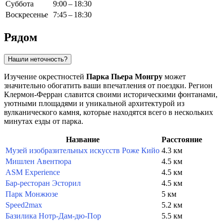
Суббота
9:00 – 18:30
Воскресенье
7:45 – 18:30
Рядом
Нашли неточность?
Изучение окрестностей
Парка Пьера Монгру
может
значительно обогатить ваши впечатления от поездки. Регион
Клермон-Ферран
славится своими историческими фонтанами,
уютными площадями и уникальной архитектурой из
вулканического камня, которые находятся всего в нескольких
минутах езды от парка.
Название
Расстояние
Музей изобразительных искусств Роже Кийо
4.3 км
Мишлен Авентюра
4.5 км
ASM Experience
4.5 км
Бар-ресторан Эсторил
4.5 км
Парк Монжюзе
5 км
Speed2max
5.2 км
Базилика Нотр-Дам-дю-Пор
5.5 км