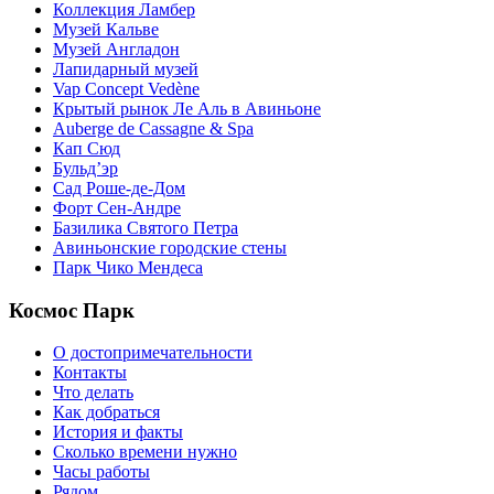
Коллекция Ламбер
Музей Кальве
Музей Англадон
Лапидарный музей
Vap Concept Vedène
Крытый рынок Ле Аль в Авиньоне
Auberge de Cassagne & Spa
Кап Сюд
Бульд’эр
Сад Роше-де-Дом
Форт Сен-Андре
Базилика Святого Петра
Авиньонские городские стены
Парк Чико Мендеса
Космос Парк
О достопримечательности
Контакты
Что делать
Как добраться
История и факты
Сколько времени нужно
Часы работы
Рядом