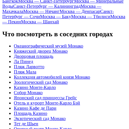
Бангкок
Москва — Санкт-Петербург
Москва — Минеральные
Воды
Санкт-Петербург — Калининград
Москва —
Махачкала
Москва — Нячанг
Москва — Денпасар
Санкт-
Петербург — Сочи
Москва — Баку
Москва — Тбилиси
Москва
— Пекин
Москва — Шанхай
Что посмотреть в соседних городах
Океанографический музей Монако
Княжеский дворец Монако
Дворцовая площадь
Ла Пинед
Пляж Ларвотто
Пляж Мала
Коллекция автомобилей князя Монако
Зоологический сад Монако
Казино Монте-Карло
Собор Монако
Японский сад принцессы Грейс
Отель и курорт Монте-Карло Бэй
Казино Кафе де Пари
Площадь Казино
Экзотический сад Монако
Тет де Шьен
Оперный театр Монте-Карло