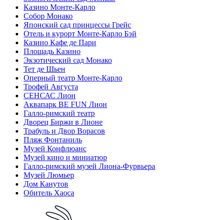
Казино Монте-Карло
Собор Монако
Японский сад принцессы Грейс
Отель и курорт Монте-Карло Бэй
Казино Кафе де Пари
Площадь Казино
Экзотический сад Монако
Тет де Шьен
Оперный театр Монте-Карло
Трофей Августа
СЕНСАС Лион
Аквапарк BE FUN Лион
Галло-римский театр
Дворец Биржи в Лионе
Трабуль и Двор Ворасов
Пляж Фонтаниль
Музей Конфлюанс
Музей кино и миниатюр
Галло-римский музей Лиона-Фурвьера
Музей Люмьер
Дом Канутов
Обитель Хаоса