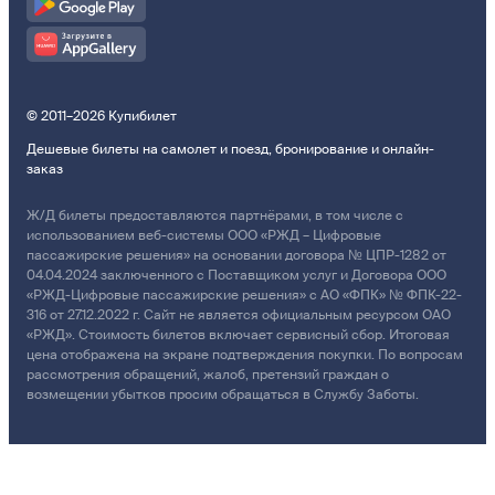
© 2011–2026 Купибилет
Дешевые билеты на самолет и поезд, бронирование и онлайн-
заказ
Ж/Д билеты предоставляются партнёрами, в том числе с
использованием веб-системы ООО «РЖД – Цифровые
пассажирские решения» на основании договора № ЦПР-1282 от
04.04.2024 заключенного с Поставщиком услуг и Договора ООО
«РЖД-Цифровые пассажирские решения» с АО «ФПК» № ФПК-22-
316 от 27.12.2022 г. Сайт не является официальным ресурсом ОАО
«РЖД». Стоимость билетов включает сервисный сбор. Итоговая
цена отображена на экране подтверждения покупки. По вопросам
рассмотрения обращений, жалоб, претензий граждан о
возмещении убытков просим обращаться в Службу Заботы.