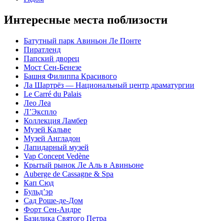
Интересные места поблизости
Батутный парк Авиньон Ле Понте
Пиратленд
Папский дворец
Мост Сен-Бенезе
Башня Филиппа Красивого
Ла Шартрёз — Национальный центр драматургии
Le Carré du Palais
Лео Леа
Л’Экспло
Коллекция Ламбер
Музей Кальве
Музей Англадон
Лапидарный музей
Vap Concept Vedène
Крытый рынок Ле Аль в Авиньоне
Auberge de Cassagne & Spa
Кап Сюд
Бульд’эр
Сад Роше-де-Дом
Форт Сен-Андре
Базилика Святого Петра