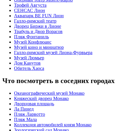
Трофей Августа
СЕНСАС Лион
Аквапарк BE FUN Лион
Галло-римский театр
Дворец Биржи в Лионе
Трабуль и Двор Ворасов
Пляж Фонтаниль
Музей Конфлюанс
Музей кино и миниатюр
Галло-римский музей Лиона-Фурвьера
Музей Люмьер
Дом Канутов
Обитель Хаоса
Что посмотреть в соседних городах
Океанографический музей Монако
Княжеский дворец Монако
Дворцовая площадь
Ла Пинед
Пляж Ларвотто
Пляж Мала
Коллекция автомобилей князя Монако
Зоологический сад Монако