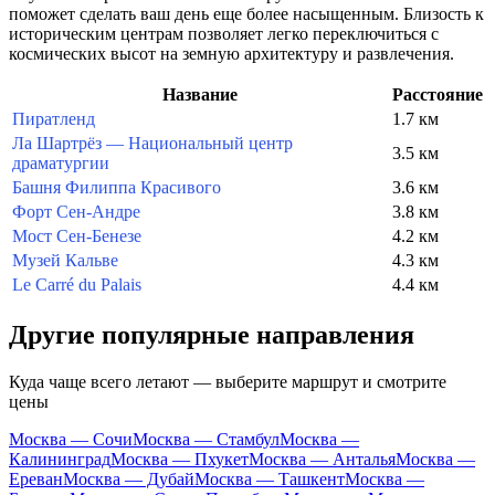
поможет сделать ваш день еще более насыщенным. Близость к
историческим центрам позволяет легко переключиться с
космических высот на земную архитектуру и развлечения.
Название
Расстояние
Пиратленд
1.7 км
Ла Шартрёз — Национальный центр
3.5 км
драматургии
Башня Филиппа Красивого
3.6 км
Форт Сен-Андре
3.8 км
Мост Сен-Бенезе
4.2 км
Музей Кальве
4.3 км
Le Carré du Palais
4.4 км
Другие популярные направления
Куда чаще всего летают — выберите маршрут и смотрите
цены
Москва — Сочи
Москва — Стамбул
Москва —
Калининград
Москва — Пхукет
Москва — Анталья
Москва —
Ереван
Москва — Дубай
Москва — Ташкент
Москва —