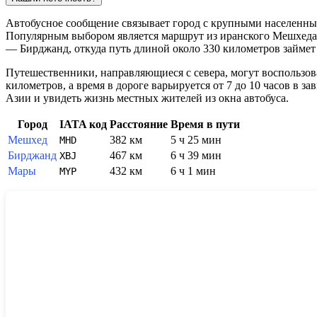
Автобусное сообщение связывает город с крупными населенны
Популярным выбором является маршрут из иранского Мешхеда, 
— Бирджанд, откуда путь длиной около 330 километров займет
Путешественники, направляющиеся с севера, могут воспользова
километров, а время в дороге варьируется от 7 до 10 часов в
Азии и увидеть жизнь местных жителей из окна автобуса.
Город
IATA код
Расстояние
Время в пути
Мешхед
382 км
5 ч 25 мин
MHD
Бирджанд
467 км
6 ч 39 мин
XBJ
Мары
432 км
6 ч 1 мин
MYP