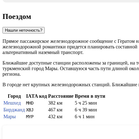
Поездом
Нашли неточность?
Прямое пассажирское железнодорожное сообщение с Гератом на
железнодорожной романтики придется планировать составной ма
альтернативный наземный транспорт.
Ближайшие доступные станции расположены за границей, на т
туркменский город Мары. Оставшуюся часть пути длиной около
региона.
В городе нет крупных железнодорожных станций. Ближайшие 
Город
IATA код
Расстояние
Время в пути
Мешхед
382 км
5 ч 25 мин
MHD
Бирджанд
467 км
6 ч 39 мин
XBJ
Мары
432 км
6 ч 1 мин
MYP