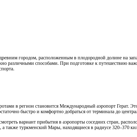
 с древним городом, расположенным в плодородной долине на зап
ожно различными способами. При подготовке к путешествию важн
спорта.
тами в регион становится Международный аэропорт Герат. Это
статочно быстро и комфортно добраться от терминала до центра
ссмотреть вариант прибытия в аэропорты соседних стран, расп
 а также туркменский Мары, находящиеся в радиусе 320–370 ки