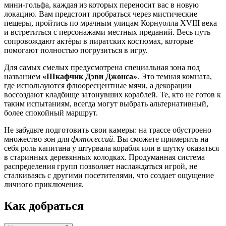
мини-гольфа, каждая из которых переносит вас в новую
локацию. Вам предстоит пробраться через мистические
пещеры, пройтись по мрачным улицам Корнуолла XVIII века
и встретиться с персонажами местных преданий. Весь путь
сопровождают актёры в пиратских костюмах, которые
помогают полностью погрузиться в игру.
Для самых смелых предусмотрена специальная зона под
названием
«Шкафчик Дэви Джонса»
. Это темная комната,
где используются флюоресцентные мячи, а декорации
воссоздают кладбище затонувших кораблей. Те, кто не готов к
таким испытаниям, всегда могут выбрать альтернативный,
более спокойный маршрут.
Не забудьте подготовить свои камеры: на трассе обустроено
множество зон для
фотосессий
. Вы сможете примерить на
себя роль капитана у штурвала корабля или в шутку оказаться
в старинных деревянных колодках. Продуманная система
распределения групп позволяет наслаждаться игрой, не
сталкиваясь с другими посетителями, что создает ощущение
личного приключения.
Как добраться