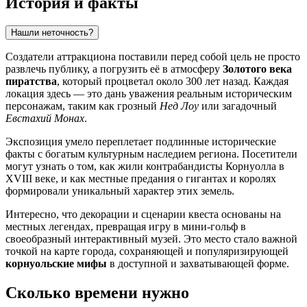
История и факты
Нашли неточность?
Создатели аттракциона поставили перед собой цель не просто
развлечь публику, а погрузить её в атмосферу
Золотого века
пиратства
, который процветал около 300 лет назад. Каждая
локация здесь — это дань уважения реальным историческим
персонажам, таким как грозный
Нед Лоу
или загадочный
Евстахий Монах
.
Экспозиция умело переплетает подлинные исторические
факты с богатым культурным наследием региона. Посетители
могут узнать о том, как жили контрабандисты Корнуолла в
XVIII веке, и как местные предания о гигантах и королях
формировали уникальный характер этих земель.
Интересно, что декорации и сценарии квеста основаны на
местных легендах, превращая игру в мини-гольф в
своеобразный интерактивный музей. Это место стало важной
точкой на карте города, сохраняющей и популяризирующей
корнуольские мифы
в доступной и захватывающей форме.
Сколько времени нужно