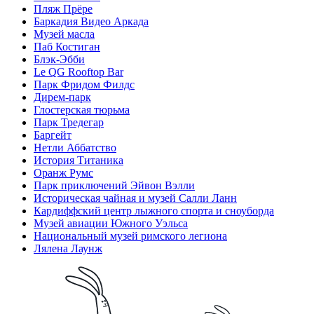
Пляж Прёре
Баркадия Видео Аркада
Музей масла
Паб Костиган
Блэк-Эбби
Le QG Rooftop Bar
Парк Фридом Филдс
Дирем-парк
Глостерская тюрьма
Парк Тредегар
Баргейт
Нетли Аббатство
История Титаника
Оранж Румс
Парк приключений Эйвон Вэлли
Историческая чайная и музей Салли Ланн
Кардиффский центр лыжного спорта и сноуборда
Музей авиации Южного Уэльса
Национальный музей римского легиона
Лялена Лаунж