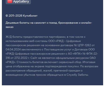
© 2011–2026 Купибилет
Дешевые билеты на самолет и поезд, бронирование и онлайн-
заказ
Ж/Д билеты предоставляются партнёрами, в том числе с
использованием веб-системы ООО «РЖД – Цифровые
пассажирские решения» на основании договора № ЦПР-1282 от
04.04.2024 заключенного с Поставщиком услуг и Договора ООО
«РЖД-Цифровые пассажирские решения» с АО «ФПК» № ФПК-22-
316 от 27.12.2022 г. Сайт не является официальным ресурсом ОАО
«РЖД». Стоимость билетов включает сервисный сбор. Итоговая
цена отображена на экране подтверждения покупки. По вопросам
рассмотрения обращений, жалоб, претензий граждан о
возмещении убытков просим обращаться в Службу Заботы.