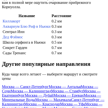
вам в полной мере ощутить очарование прибрежного
Корнуолла.
Название
Расстояние
Киллакорт
0.2 км
Аквариум Блю Риф в Ньюки
0.3 км
Сентрал Инн
0.3 км
Дед Фэймос
0.3 км
Школа серфинга в Ньюки
0.5 км
Сикрет Гарден
0.7 км
Сады Тренанс
0.7 км
Другие популярные направления
Куда чаще всего летают — выберите маршрут и смотрите
цены
Москва — Санкт-Петербург
Москва — Анталья
Москва —
Сочи
Москва — Калининград
Москва — Стамбул
Москва —
Екатеринбург
Москва — Дубай
Москва — Ереван
Москва —
Минеральные Воды
Москва — Махачкала
Санкт-Петербург —
Калининград
Москва — Краснодар
Москва — Уфа
Москва —