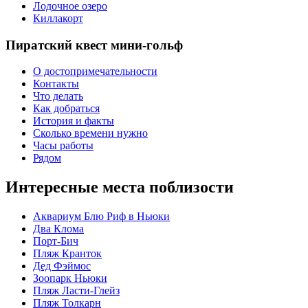
Лодочное озеро
Киллакорт
Пиратский квест мини-гольф
О достопримечательности
Контакты
Что делать
Как добраться
История и факты
Сколько времени нужно
Часы работы
Рядом
Интересные места поблизости
Аквариум Блю Риф в Ньюки
Два Клома
Порт-Бич
Пляж Кранток
Дед Фэймос
Зоопарк Ньюки
Пляж Ласти-Глейз
Пляж Толкарн