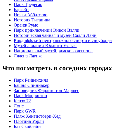
Парк Тредегар
Баргейт
Нетли Аббатство
История Титаника
Оранж Румс
Парк приключений Эйвон Вэлли
Историческая чайная и музей Салли Ланн
Кардиффский центр лыжного спорта и сноуборда
Музей авиации Южного Уэльса
Национальный музей римского легиона
Лялена Лаунж
Что посмотреть в соседних городах
Парк Рейвенхилл
Башня Спиннакер
Заповедник Фарлингтон Маршес
Парк Морристон
Кензо 72
Лонс
Парк GWR
Пляж Хенгистбери-Хед
Плотина Уорли
Бат Скайлайн