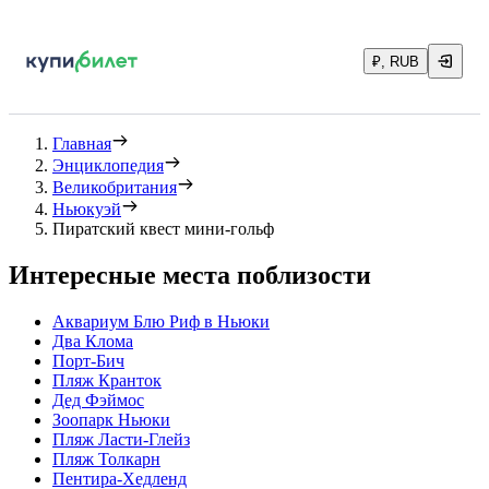
₽, RUB
Главная
Энциклопедия
Великобритания
Ньюкуэй
Пиратский квест мини-гольф
Интересные места поблизости
Аквариум Блю Риф в Ньюки
Два Клома
Порт-Бич
Пляж Кранток
Дед Фэймос
Зоопарк Ньюки
Пляж Ласти-Глейз
Пляж Толкарн
Пентира-Хедленд