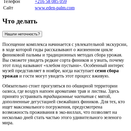
Телефон
+216 58 085 059
Сайт
www.eden-palm.com
Что делать
Нашли неточность?
Посещение комплекса начинается с увлекательной экскурсии,
в ходе которой гиды рассказывают о жизненном цикле
финиковой пальмы и традиционных методах сбора урожая.
Вы сможете увидеть редкие сорта фиников и узнать, почему
этот плод называют «хлебом пустыни». Особенный интерес
музей представляет в ноябре, когда наступает
сезон сбора
урожая
и гости могут увидеть этот процесс вживую.
Обязательно стоит прогуляться по обширной территории
оазиса, где воздух напоен ароматами трав и листвы. Здесь
принято устраивать
традиционные чаепития
с мятой,
дополненные дегустацией свежайших фиников. Для тех, кто
ищет максимального погружения, предусмотрена
возможность проживания в эко-виллах, что позволяет на
несколько дней стать частью этого удивительного зеленого
мира.