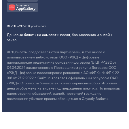
© 2011–2026 Купибилет
Дешевые билеты на самолет и поезд, бронирование и онлайн-
заказ
Ж/Д билеты предоставляются партнёрами, в том числе с
использованием веб-системы ООО «РЖД – Цифровые
пассажирские решения» на основании договора № ЦПР-1282 от
04.04.2024 заключенного с Поставщиком услуг и Договора ООО
«РЖД-Цифровые пассажирские решения» с АО «ФПК» № ФПК-22-
316 от 27.12.2022 г. Сайт не является официальным ресурсом ОАО
«РЖД». Стоимость билетов включает сервисный сбор. Итоговая
цена отображена на экране подтверждения покупки. По вопросам
рассмотрения обращений, жалоб, претензий граждан о
возмещении убытков просим обращаться в Службу Заботы.