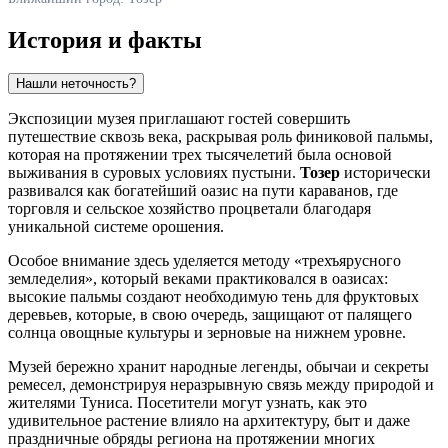
История и факты
Нашли неточность?
Экспозиции музея приглашают гостей совершить
путешествие сквозь века, раскрывая роль финиковой пальмы,
которая на протяжении трех тысячелетий была основой
выживания в суровых условиях пустыни.
Тозер
исторически
развивался как богатейший оазис на пути караванов, где
торговля и сельское хозяйство процветали благодаря
уникальной системе орошения.
Особое внимание здесь уделяется методу «трехъярусного
земледелия», который веками практиковался в оазисах:
высокие пальмы создают необходимую тень для фруктовых
деревьев, которые, в свою очередь, защищают от палящего
солнца овощные культуры и зерновые на нижнем уровне.
Музей бережно хранит народные легенды, обычаи и секреты
ремесел, демонстрируя неразрывную связь между природой и
жителями
Туниса
. Посетители могут узнать, как это
удивительное растение влияло на архитектуру, быт и даже
праздничные обряды региона на протяжении многих