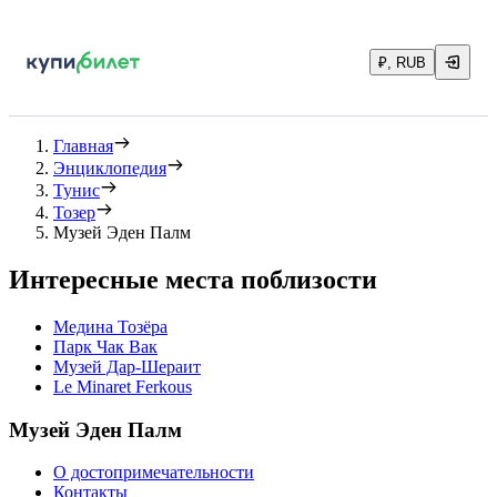
₽, RUB
Главная
Энциклопедия
Тунис
Тозер
Музей Эден Палм
Интересные места поблизости
Медина Тозёра
Парк Чак Вак
Музей Дар-Шераит
Le Minaret Ferkous
Музей Эден Палм
О достопримечательности
Контакты