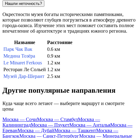
Нашли неточность?
Окрестности музея богаты историческими памятниками,
которые позволяют глубцев погрузиться в атмосферу древнего
города-оазиса. Изучение этих мест поможет составить полное
впечатление об архитектуре и традициях южного региона.
Название
Расстояние
Парк Чак Вак
0.6 км
Медина Тозёра
0.9 км
Le Minaret Ferkous
1.2 км
Ресторан Ле Сольей
1.2 км
Музей Дар-Шераит
2.5 км
Другие популярные направления
Куда чаще всего летают — выберите маршрут и смотрите
цены
Москва — Сочи
Москва — Стамбул
Москва —
Калининград
Москва — Пхукет
Москва — Анталья
Москва —
Ереван
Москва — Дубай
Москва — Ташкент
Москва —
Бангкок
Москва — Санкт-Петербург
Москва — Минеральные