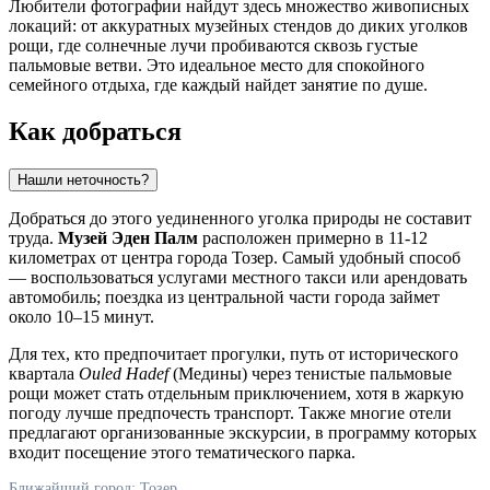
Любители фотографии найдут здесь множество живописных
локаций: от аккуратных музейных стендов до диких уголков
рощи, где солнечные лучи пробиваются сквозь густые
пальмовые ветви. Это идеальное место для спокойного
семейного отдыха, где каждый найдет занятие по душе.
Как добраться
Нашли неточность?
Добраться до этого уединенного уголка природы не составит
труда.
Музей Эден Палм
расположен примерно в 11-12
километрах от центра города
Тозер
. Самый удобный способ
— воспользоваться услугами местного такси или арендовать
автомобиль; поездка из центральной части города займет
около 10–15 минут.
Для тех, кто предпочитает прогулки, путь от исторического
квартала
Ouled Hadef
(Медины) через тенистые пальмовые
рощи может стать отдельным приключением, хотя в жаркую
погоду лучше предпочесть транспорт. Также многие отели
предлагают организованные экскурсии, в программу которых
входит посещение этого тематического парка.
Ближайший город: Тозер