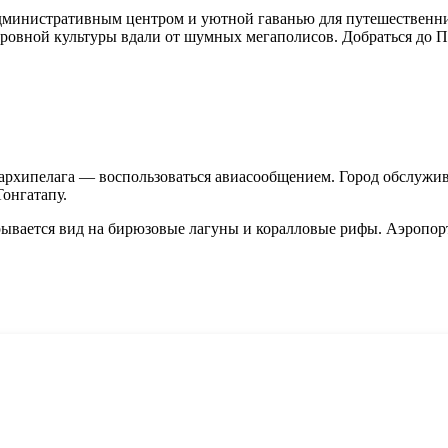
дминистративным центром и уютной гаванью для путешественн
стровной культуры вдали от шумных мегаполисов. Добраться до
 архипелага — воспользоваться авиасообщением. Город обслужи
Тонгатапу.
ывается вид на бирюзовые лагуны и коралловые рифы. Аэропорт 