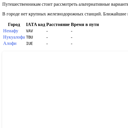
Путешественникам стоит рассмотреть альтернативные варианты
В городе нет крупных железнодорожных станций. Ближайшие 
Город
IATA код
Расстояние
Время в пути
Неиафу
-
-
VAV
Нукуалофа
-
-
TBU
Алофи
-
-
IUE