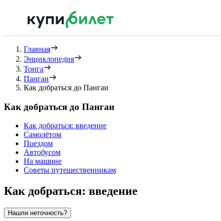
Главная
Энциклопедия
Тонга
Пангаи
Как добраться до Пангаи
Как добраться до Пангаи
Как добраться: введение
Самолётом
Поездом
Автобусом
На машине
Советы путешественникам
Как добраться: введение
Нашли неточность?