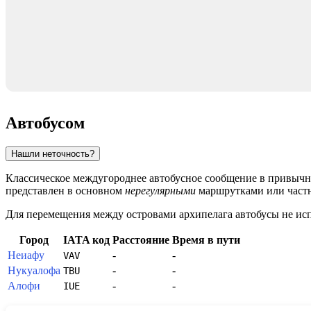
Автобусом
Нашли неточность?
Классическое междугороднее автобусное сообщение в привычн
представлен в основном
нерегулярными
маршрутками или част
Для перемещения между островами архипелага автобусы не исп
Город
IATA код
Расстояние
Время в пути
Неиафу
-
-
VAV
Нукуалофа
-
-
TBU
Алофи
-
-
IUE