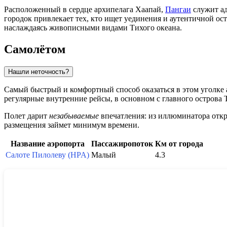
Расположенный в сердце архипелага Хаапай,
Пангаи
служит а
городок привлекает тех, кто ищет уединения и аутентичной о
наслаждаясь живописными видами Тихого океана.
Самолётом
Нашли неточность?
Самый быстрый и комфортный способ оказаться в этом уголке
регулярные внутренние рейсы, в основном с главного острова 
Полет дарит
незабываемые
впечатления: из иллюминатора откр
размещения займет минимум времени.
Название аэропорта
Пассажиропоток
Км от города
Салоте Пилолеву (HPA)
Малый
4.3