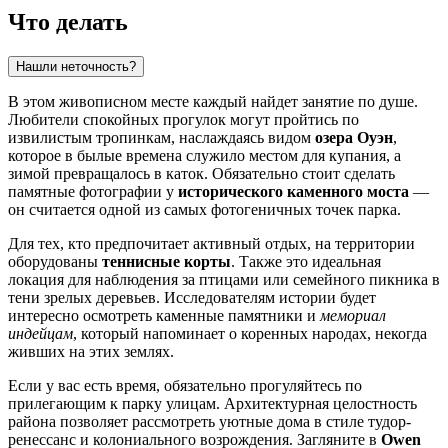
Что делать
Нашли неточность?
В этом живописном месте каждый найдет занятие по душе.
Любители спокойных прогулок могут пройтись по
извилистым тропинкам, наслаждаясь видом
озера Оуэн
,
которое в былые времена служило местом для купания, а
зимой превращалось в каток. Обязательно стоит сделать
памятные фотографии у
исторического каменного моста
—
он считается одной из самых фотогеничных точек парка.
Для тех, кто предпочитает активный отдых, на территории
оборудованы
теннисные корты
. Также это идеальная
локация для наблюдения за птицами или семейного пикника в
тени зрелых деревьев. Исследователям истории будет
интересно осмотреть каменные памятники и
мемориал
индейцам
, который напоминает о коренных народах, некогда
живших на этих землях.
Если у вас есть время, обязательно прогуляйтесь по
прилегающим к парку улицам. Архитектурная целостность
района позволяет рассмотреть уютные дома в стиле тудор-
ренессанс и колониального возрождения. Загляните в
Owen