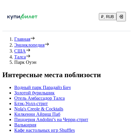
₽, RUB
Главная
Энциклопедия
США
Талса
Парк Оуэн
Интересные места поблизости
Водный парк Парадайз Бич
Золотой бурильщик
Отель Амбассадор Талса
Блэк-Уолл-стрит
Nola's Creole & Cocktails
Килкенни Айриш Паб
Пиццерия Andolini’s на Черри-стрит
Валькирия
Кафе настольных игр Shuffles