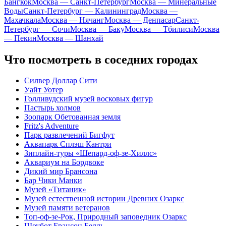
Бангкок
Москва — Санкт-Петербург
Москва — Минеральные
Воды
Санкт-Петербург — Калининград
Москва —
Махачкала
Москва — Нячанг
Москва — Денпасар
Санкт-
Петербург — Сочи
Москва — Баку
Москва — Тбилиси
Москва
— Пекин
Москва — Шанхай
Что посмотреть в соседних городах
Силвер Доллар Сити
Уайт Уотер
Голливудский музей восковых фигур
Пастырь холмов
Зоопарк Обетованная земля
Fritz's Adventure
Парк развлечений Бигфут
Аквапарк Сплэш Кантри
Зиплайн-туры «Шепард-оф-зе-Хиллс»
Аквариум на Бордвоке
Дикий мир Брансона
Бар Чики Манки
Музей «Титаник»
Музей естественной истории Древних Озаркс
Музей памяти ветеранов
Топ-оф-зе-Рок, Природный заповедник Озаркс
Шоубот Брансон Белль