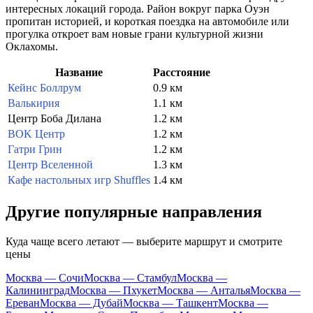
интересных локаций города. Район вокруг парка Оуэн
пропитан историей, и короткая поездка на автомобиле или
прогулка откроет вам новые грани культурной жизни
Оклахомы.
Название
Расстояние
Кейнс Боллрум
0.9 км
Валькирия
1.1 км
Центр Боба Дилана
1.2 км
BOK Центр
1.2 км
Гатри Грин
1.2 км
Центр Вселенной
1.3 км
Кафе настольных игр Shuffles
1.4 км
Другие популярные направления
Куда чаще всего летают — выберите маршрут и смотрите
цены
Москва — Сочи
Москва — Стамбул
Москва —
Калининград
Москва — Пхукет
Москва — Анталья
Москва —
Ереван
Москва — Дубай
Москва — Ташкент
Москва —