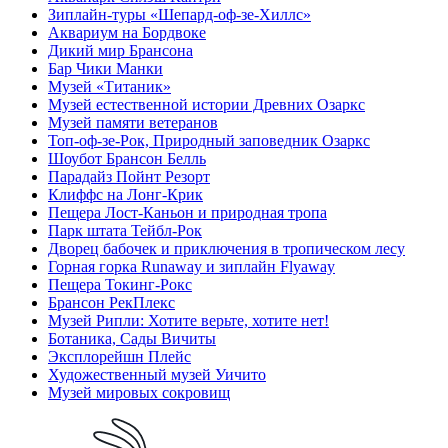
Зиплайн-туры «Шепард-оф-зе-Хиллс»
Аквариум на Бордвоке
Дикий мир Брансона
Бар Чики Манки
Музей «Титаник»
Музей естественной истории Древних Озаркс
Музей памяти ветеранов
Топ-оф-зе-Рок, Природный заповедник Озаркс
Шоубот Брансон Белль
Парадайз Пойнт Резорт
Клиффс на Лонг-Крик
Пещера Лост-Каньон и природная тропа
Парк штата Тейбл-Рок
Дворец бабочек и приключения в тропическом лесу
Горная горка Runaway и зиплайн Flyaway
Пещера Токинг-Рокс
Брансон РекПлекс
Музей Рипли: Хотите верьте, хотите нет!
Ботаника, Сады Вичиты
Эксплорейшн Плейс
Художественный музей Уичито
Музей мировых сокровищ