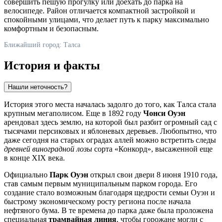
совершить пешую прогулку или доехать до парка на
велосипеде. Район отличается компактной застройкой и
спокойными улицами, что делает путь к парку максимально
комфортным и безопасным.
Ближайший город: Талса
История и факты
Нашли неточность?
История этого места началась задолго до того, как
Талса
стала
крупным мегаполисом. Еще в 1892 году
Чонси Оуэн
арендовал здесь землю, на которой был разбит огромный сад с
тысячами персиковых и яблоневых деревьев. Любопытно, что
даже сегодня на старых оградах аллей можно встретить следы
древней виноградной лозы
сорта «Конкорд», высаженной еще
в конце XIX века.
Официально
Парк Оуэн
открыл свои двери 8 июня 1910 года,
став самым первым муниципальным парком города. Его
создание стало возможным благодаря щедрости семьи Оуэн и
быстрому экономическому росту региона после начала
нефтяного бума. В те времена до парка даже была проложена
специальная
трамвайная линия
, чтобы горожане могли с