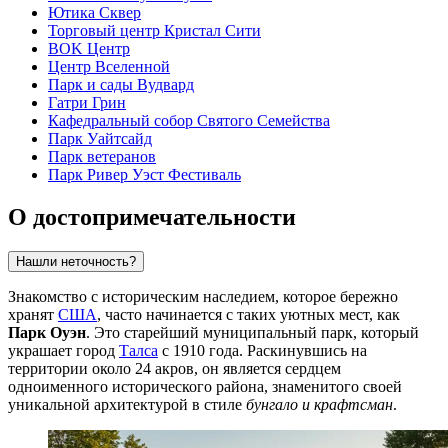
Ютика Сквер
Торговый центр Кристал Сити
BOK Центр
Центр Вселенной
Парк и сады Вудвард
Гатри Грин
Кафедральный собор Святого Семейства
Парк Уайтсайд
Парк ветеранов
Парк Ривер Уэст Фестиваль
О достопримечательности
Нашли неточность?
Знакомство с историческим наследием, которое бережно
хранят
США
, часто начинается с таких уютных мест, как
Парк Оуэн
. Это старейший муниципальный парк, который
украшает город
Талса
с 1910 года. Раскинувшись на
территории около 24 акров, он является сердцем
одноименного исторического района, знаменитого своей
уникальной архитектурой в стиле
бунгало и крафтсман
.