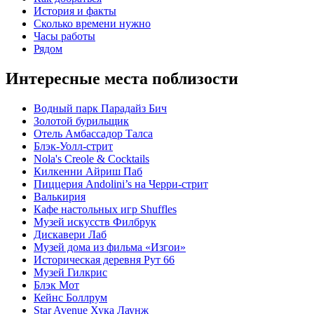
История и факты
Сколько времени нужно
Часы работы
Рядом
Интересные места поблизости
Водный парк Парадайз Бич
Золотой бурильщик
Отель Амбассадор Талса
Блэк-Уолл-стрит
Nola's Creole & Cocktails
Килкенни Айриш Паб
Пиццерия Andolini’s на Черри-стрит
Валькирия
Кафе настольных игр Shuffles
Музей искусств Филбрук
Дискавери Лаб
Музей дома из фильма «Изгои»
Историческая деревня Рут 66
Музей Гилкрис
Блэк Мот
Кейнс Боллрум
Star Avenue Хука Лаунж