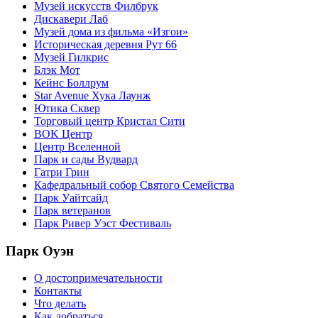
Музей искусств Филбрук
Дискавери Лаб
Музей дома из фильма «Изгои»
Историческая деревня Рут 66
Музей Гилкрис
Блэк Мот
Кейнс Боллрум
Star Avenue Хука Лаунж
Ютика Сквер
Торговый центр Кристал Сити
BOK Центр
Центр Вселенной
Парк и сады Вудвард
Гатри Грин
Кафедральный собор Святого Семейства
Парк Уайтсайд
Парк ветеранов
Парк Ривер Уэст Фестиваль
Парк Оуэн
О достопримечательности
Контакты
Что делать
Как добраться