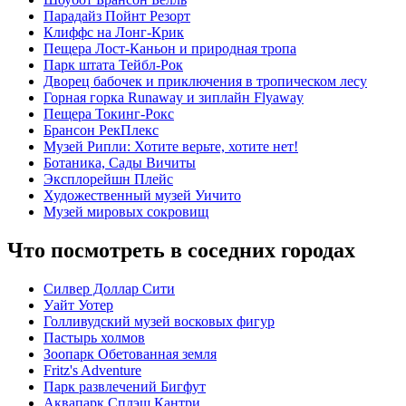
Парадайз Пойнт Резорт
Клиффс на Лонг-Крик
Пещера Лост-Каньон и природная тропа
Парк штата Тейбл-Рок
Дворец бабочек и приключения в тропическом лесу
Горная горка Runaway и зиплайн Flyaway
Пещера Токинг-Рокс
Брансон РекПлекс
Музей Рипли: Хотите верьте, хотите нет!
Ботаника, Сады Вичиты
Эксплорейшн Плейс
Художественный музей Уичито
Музей мировых сокровищ
Что посмотреть в соседних городах
Силвер Доллар Сити
Уайт Уотер
Голливудский музей восковых фигур
Пастырь холмов
Зоопарк Обетованная земля
Fritz's Adventure
Парк развлечений Бигфут
Аквапарк Сплэш Кантри