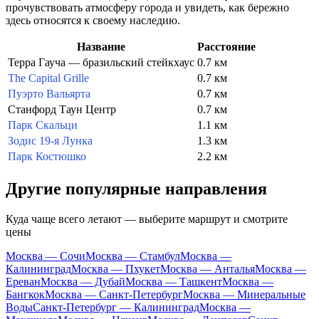
прочувствовать атмосферу города и увидеть, как бережно
здесь относятся к своему наследию.
Название
Расстояние
Терра Гауча — бразильский стейкхаус
0.7 км
The Capital Grille
0.7 км
Пуэрто Вальярта
0.7 км
Станфорд Таун Центр
0.7 км
Парк Скальци
1.1 км
Зодис 19-я Лунка
1.3 км
Парк Костюшко
2.2 км
Другие популярные направления
Куда чаще всего летают — выберите маршрут и смотрите
цены
Москва — Сочи
Москва — Стамбул
Москва —
Калининград
Москва — Пхукет
Москва — Анталья
Москва —
Ереван
Москва — Дубай
Москва — Ташкент
Москва —
Бангкок
Москва — Санкт-Петербург
Москва — Минеральные
Воды
Санкт-Петербург — Калининград
Москва —