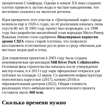
процветания Стамфорда. Однако в начале XX века создание
плотин привело к застою воды и частым наводнениям, что
негативно сказалось на экологии региона.
Идея превратить этот участок в «Центральный парк» города
возникла еще в 1920-х годах, но её реализация началась лишь
спустя 80 лет. В 1995 году проект был возрожден, а в 1998
году был разработан масштабный план коридора Милл-Ривер.
Важным этапом стало одобрение
Инженерным корпусом
армии США
сноса старой плотины, что позволило
восстановить естественное русло реки и среду обитания для
местных видов рыб и птиц.
Для управления проектом в 2003 году была создана
некоммерческая организация
Mill River Park Collaborative
.
Основная фаза строительства началась после утверждения
мастер-плана, и в 2013 году парк официально открылся для
публики на площади 12 акров. Со временем инфраструктура
пополнилась каруселью (2017), катком (2018) и
образовательным центром (2022). Общая стоимость
реализации этого амбициозного экологического проекта
составила около
$60 млн
.
Сколько времени нужно