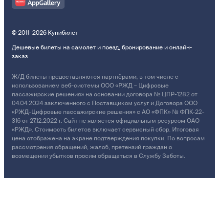
© 2011–2026 Купибилет
Дешевые билеты на самолет и поезд, бронирование и онлайн-
заказ
Ж/Д билеты предоставляются партнёрами, в том числе с
использованием веб-системы ООО «РЖД – Цифровые
пассажирские решения» на основании договора № ЦПР-1282 от
04.04.2024 заключенного с Поставщиком услуг и Договора ООО
«РЖД-Цифровые пассажирские решения» с АО «ФПК» № ФПК-22-
316 от 27.12.2022 г. Сайт не является официальным ресурсом ОАО
«РЖД». Стоимость билетов включает сервисный сбор. Итоговая
цена отображена на экране подтверждения покупки. По вопросам
рассмотрения обращений, жалоб, претензий граждан о
возмещении убытков просим обращаться в Службу Заботы.