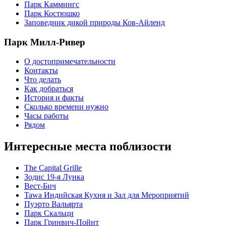
Парк Каммингс
Парк Костюшко
Заповедник дикой природы Ков-Айленд
Парк Милл-Ривер
О достопримечательности
Контакты
Что делать
Как добраться
История и факты
Сколько времени нужно
Часы работы
Рядом
Интересные места поблизости
The Capital Grille
Зодис 19-я Лунка
Вест-Бич
Tawa Индийская Кухня и Зал для Мероприятий
Пуэрто Вальярта
Парк Скальци
Парк Гринвич-Пойнт