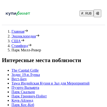
₽, RUB
Главная
Энциклопедия
США
Стамфорд
Парк Милл-Ривер
Интересные места поблизости
The Capital Grille
Зодис 19-я Лунка
Вест-Бич
Tawa Индийская Кухня и Зал для Мероприятий
Пуэрто Вальярта
Парк Скальци
Парк Гринвич-Пойнт
Коув-Айленд
Парк Кос-Коб