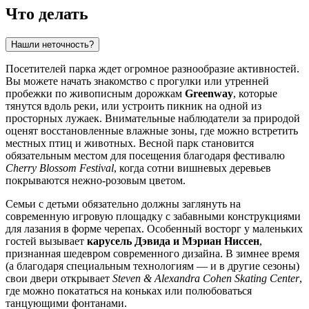
Что делать
Нашли неточность?
Посетителей парка ждет огромное разнообразие активностей.
Вы можете начать знакомство с прогулки или утренней
пробежки по живописным дорожкам
Greenway
, которые
тянутся вдоль реки, или устроить пикник на одной из
просторных лужаек. Внимательные наблюдатели за природой
оценят восстановленные влажные зоны, где можно встретить
местных птиц и животных. Весной парк становится
обязательным местом для посещения благодаря фестивалю
Cherry Blossom Festival
, когда сотни вишневых деревьев
покрываются нежно-розовым цветом.
Семьи с детьми обязательно должны заглянуть на
современную игровую площадку с забавными конструкциями
для лазания в форме черепах. Особенный восторг у маленьких
гостей вызывает
карусель Дэвида и Мэриан Ниссен
,
признанная шедевром современного дизайна. В зимнее время
(а благодаря специальным технологиям — и в другие сезоны)
свои двери открывает
Steven & Alexandra Cohen Skating Center
,
где можно покататься на коньках или полюбоваться
танцующими фонтанами.