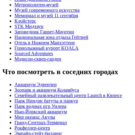
Метрополитен-музей
Музей современного искусства
Мемориал и музей 11 сентября
Клойстерс
STK Мидтаун
Заповедник Гаррет-Маунтин
Национальная зона отдыха Гейтвей
Отель в Нижнем Манхэттене
Горнолыжный курорт KOALA
Sourced Adventures
Мэдисон-сквер-гарден
Что посмотреть в соседних городах
Аквариум Эдвенчер
Зоопарк и аквариум Коламбуса
Семейный развлекательный центр Launch в Квинсе
Парк Ниндзя: батуты и паркур
Парк водных игр Уилера
Нью-Йоркский аквариум
Мир океана: Акулы
Гранд-Сентрал-Терминал
Рокфеллер-центр
Эмпайр-стейт-билдинг