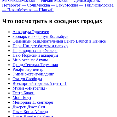
Махачкала
Москва — Нячанг
Москва — Денпасар
Санкт-
Петербург — Сочи
Москва — Баку
Москва — Тбилиси
Москва
— Пекин
Москва — Шанхай
Что посмотреть в соседних городах
Аквариум Эдвенчер
Зоопарк и аквариум Коламбуса
Семейный развлекательный центр Launch в Квинсе
Парк Ниндзя: батуты и паркур
Парк водных игр Уилера
Нью-Йоркский аквариум
Мир океана: Акулы
Гранд-Сентрал-Терминал
Рокфеллер-центр
Эмпайр-стейт-билдинг
Статуя Свободы
Всемирный торговый центр 1
Музей «Интрепид»
Театр Бикон
Мост Боуз
Мемориал 11 сентября
Джерси Джет Ски
Пляж Кони-Айленд
Пляж Джейкоба Рииса