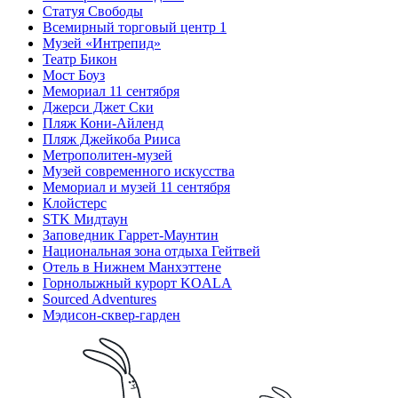
Статуя Свободы
Всемирный торговый центр 1
Музей «Интрепид»
Театр Бикон
Мост Боуз
Мемориал 11 сентября
Джерси Джет Ски
Пляж Кони-Айленд
Пляж Джейкоба Рииса
Метрополитен-музей
Музей современного искусства
Мемориал и музей 11 сентября
Клойстерс
STK Мидтаун
Заповедник Гаррет-Маунтин
Национальная зона отдыха Гейтвей
Отель в Нижнем Манхэттене
Горнолыжный курорт KOALA
Sourced Adventures
Мэдисон-сквер-гарден