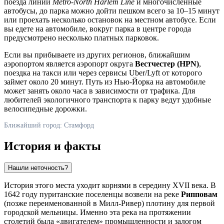
поезда линии
Metro-North Harlem Line
и многочисленные
автобусы, до парка можно дойти пешком всего за 10–15 минут
или проехать несколько остановок на местном автобусе. Если
вы едете на автомобиле, вокруг парка в центре города
предусмотрено несколько платных парковок.
Если вы прибываете из других регионов, ближайшим
аэропортом является аэропорт округа
Вестчестер (HPN)
,
поездка на такси или через сервисы Uber/Lyft от которого
займет около 20 минут. Путь из Нью-Йорка на автомобиле
может занять около часа в зависимости от трафика. Для
любителей экологичного транспорта к парку ведут удобные
велосипедные дорожки.
Ближайший город: Стамфорд
История и факты
Нашли неточность?
История этого места уходит корнями в середину XVII века. В
1642 году пуританские поселенцы возвели на реке
Рипповам
(позже переименованной в Милл-Ривер) плотину для первой
городской мельницы. Именно эта река на протяжении
столетий была «двигателем» промышленности и залогом