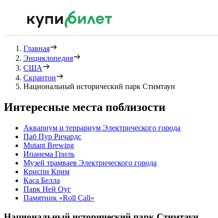
Главная
Энциклопедия
США
Скрантон
Национальный исторический парк Стимтаун
Интересные места поблизости
Аквариум и террариум Электрического города
Паб Пур Ричардс
Mutant Brewing
Ипанема Гриль
Музей трамваев Электрического города
Криспи Крим
Каса Белла
Парк Ней Оуг
Памятник «Roll Call»
Национальный исторический парк Стимтаун