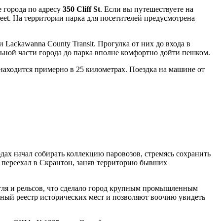
е города по адресу
350 Cliff St
. Если вы путешествуете на
Street. На территории парка для посетителей предусмотрена
 Lackawanna County Transit. Прогулка от них до входа в
альной части города до парка вполне комфортно дойти пешком.
аходится примерно в 25 километрах. Поездка на машине от
ах начал собирать коллекцию паровозов, стремясь сохранить
 переехал в
Скрантон
, заняв территорию бывших
гля и рельсов, что сделало город крупным промышленным
ьный реестр исторических мест и позволяют воочию увидеть