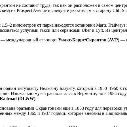
крантон
не составит труда, так как он расположен в самом центр
съезд на Prospect Avenue и следуйте указателям в сторону Cliff 
1,5–2 километров от парка находятся остановки Martz Trailways и
льзоваться услугами такси или сервисами Uber и Lyft. Из центр
рт — международный аэропорт
Уилкс-Барре/Скрантон (AVP)
— н
бязан энтузиасту Нельсону Блаунту, который в 1950–1960-х год
ливо. Изначально музей располагался в Вермонте, но в 1984 году
 Railroad (DL&W)
.
нована братьями Скрантонами еще в 1853 году для перевозки у
оенных между 1865 и 1937 годами, которые внесены в Национал