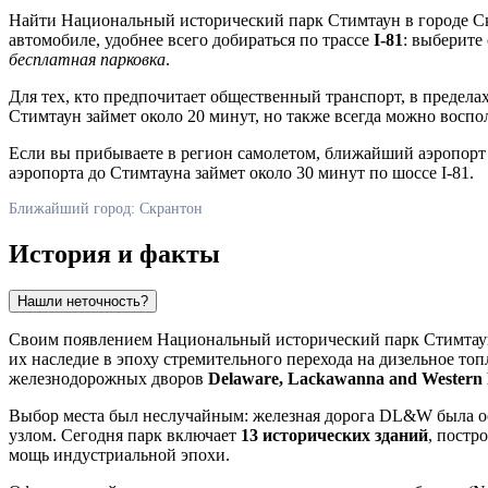
Найти Национальный исторический парк Стимтаун в городе
С
автомобиле, удобнее всего добираться по трассе
I-81
: выберите 
бесплатная парковка
.
Для тех, кто предпочитает общественный транспорт, в пределах 
Стимтаун займет около 20 минут, но также всегда можно воспо
Если вы прибываете в регион самолетом, ближайший аэропо
аэропорта до Стимтауна займет около 30 минут по шоссе I-81.
Ближайший город: Скрантон
История и факты
Нашли неточность?
Своим появлением Национальный исторический парк Стимтаун о
их наследие в эпоху стремительного перехода на дизельное топ
железнодорожных дворов
Delaware, Lackawanna and Western
Выбор места был неслучайным: железная дорога DL&W была ос
узлом. Сегодня парк включает
13 исторических зданий
, постр
мощь индустриальной эпохи.