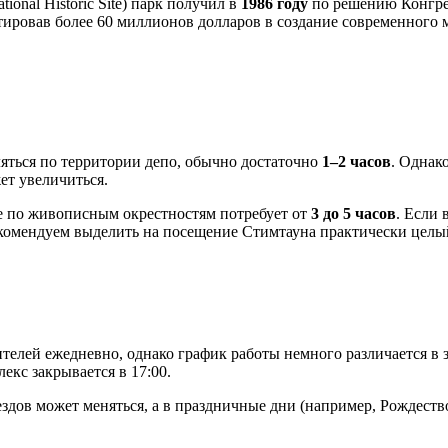
onal Historic Site) парк получил в
1986 году
по решению Конгре
ровав более 60 миллионов долларов в создание современного м
ляться по территории депо, обычно достаточно
1–2 часов
. Однак
ет увеличиться.
е по живописным окрестностям потребует от
3 до 5 часов
. Если 
комендуем выделить на посещение Стимтауна практически целый
елей ежедневно, однако график работы немного различается в 
лекс закрывается в 17:00.
дов может меняться, а в праздничные дни (например, Рождество