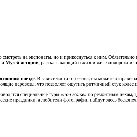
о смотреть на экспонаты, но и прикоснуться к ним. Обязательно
, и
Музей истории
, рассказывающий о жизни железнодорожников
рсионном поезде
. В зависимости от сезона, вы можете отправит
ящие паровозы, что позволяет ощутить ритмичный стук колес и у
проводятся специальные туры
«Iron Horse»
по ремонтным цехам, г
еские праздники, а любители фотографии найдут здесь бесконеч