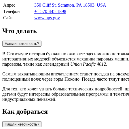
Адрес
350 Cliff St, Scranton, PA 18503, USA
Телефон
+1 570-445-1898
Сайт
www.nps.gov
Что делать
Нашли неточность?
В Стимтауне история буквально оживает: здесь можно не тольк
интерактивных моделей объясняется механика паровых машин
паровозы, такие как легендарный
Union Pacific 4012
.
Самым захватывающим впечатлением станет поездка на
экску
полноценный вояж через горы Поконо. Поезда часто тянут насто
Для тех, кто хочет узнать больше технических подробностей, 
детьми будут интересны образовательные программы и тематич
индустриальных пейзажей.
Как добраться
Нашли неточность?