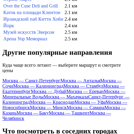
Over the Cuse Deli and Grill
2.1 км
Каток на площади Клинтон
2.1 км
Ирландский паб Китти Хойн
2.4 км
Йорк
2.4 км
Музей искусств Эверсон
2.5 км
Арена Уор Мемориал
2.5 км
Другие популярные направления
Куда чаще всего летают — выберите маршрут и смотрите
цены
Москва — Санкт-Петербург
Москва — Анталья
Москва —
Сочи
Москва — Калининград
Москва — Стамбул
Москва —
Екатеринбург
Москва — Дубай
Москва — Ереван
Москва —
Минеральные Воды
Москва — Махачкала
Санкт-Петербург —
Калининград
Москва — Краснодар
Москва — Уфа
Москва —
Новосибирск
Москва — Минск
Москва — Самара
Москва —
Казань
Москва — Баку
Москва — Ташкент
Москва —
Челябинск
Что посмотреть в соседних городах