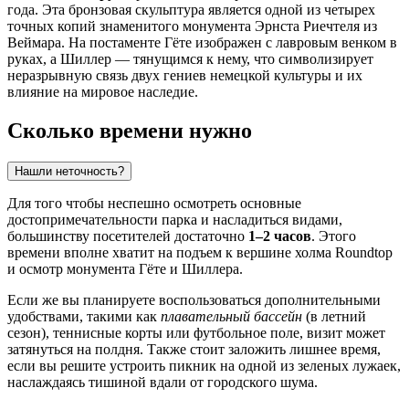
года. Эта бронзовая скульптура является одной из четырех
точных копий знаменитого монумента Эрнста Риечтеля из
Веймара. На постаменте Гёте изображен с лавровым венком в
руках, а Шиллер — тянущимся к нему, что символизирует
неразрывную связь двух гениев немецкой культуры и их
влияние на мировое наследие.
Сколько времени нужно
Нашли неточность?
Для того чтобы неспешно осмотреть основные
достопримечательности парка и насладиться видами,
большинству посетителей достаточно
1–2 часов
. Этого
времени вполне хватит на подъем к вершине холма Roundtop
и осмотр монумента Гёте и Шиллера.
Если же вы планируете воспользоваться дополнительными
удобствами, такими как
плавательный бассейн
(в летний
сезон), теннисные корты или футбольное поле, визит может
затянуться на полдня. Также стоит заложить лишнее время,
если вы решите устроить пикник на одной из зеленых лужаек,
наслаждаясь тишиной вдали от городского шума.