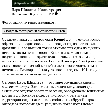
Парк Шиллера. Иллюстрация.
Источник: Купибилет.ИИ
Фотографии путешественников:
Смотреть фотографии путешественников
Сердцем парка считается
холм Roundtop
— геологическое
образование ледникового происхождения, известное как
друмлин. С его высшей точки открывается одна из лучших
перспектив на центр города. Еще одна важная деталь,
подчеркивающая историческую значимость этого места, —
величественный
памятник Гёте и Шиллеру
. Эта бронзовая
статуя является точной копией знаменитого монумента из
немецкого Веймара и была установлена здесь в 1911 году в
знак уважения к немецкой диаспоре.
Сегодня
Парк Шиллера
— это многофункциональный
комьюнити-парк
. Здесь созданы отличные условия для
активного отдыха: работает бассейн, оборудованы теннисные
корты и футбольное поле. За чистотой и развитием
территории следит активное сообщество «Друзей парка»,
благодаря которому здесь регулярно появляются новые