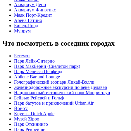
Аквариум Депо
Аквариум Финэтикс
Маяк Порт-Кредит
Арена Гатино
Бивер-Понд
Мунрум
Что посмотреть в соседних городах
Бегемот
Парк Лейк-Онтарио
Парк МакБерни (Скелетон-парк)
Парк Мелисса Пенфилд
Abilene Bar and Lounge
Голографический зоопарк Лихай-Вэлли
Железнодорожные экскурсии по реке Делавэр
Национальный исторический парк Морристаун
Бейвью Рейсвей и Гольф
Парк батутов и приключений Urban Air
Йоно'с
Круизы Dutch Apple
Музей Zippo
Парк Отсининго
Парк Рекрейшн