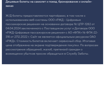
Дешевые билеты на самолет и поезд, бронирование и онлайн-
заказ
Ж/Д билеты предоставляются партнёрами, в том числе с
использованием веб-системы ООО «РЖД – Цифровые
пассажирские решения» на основании договора № ЦПР-1282 от
04.04.2024 заключенного с Поставщиком услуг и Договора ООО
«РЖД-Цифровые пассажирские решения» с АО «ФПК» № ФПК-22-
316 от 27.12.2022 г. Сайт не является официальным ресурсом ОАО
«РЖД». Стоимость билетов включает сервисный сбор. Итоговая
цена отображена на экране подтверждения покупки. По вопросам
рассмотрения обращений, жалоб, претензий граждан о
возмещении убытков просим обращаться в Службу Заботы.