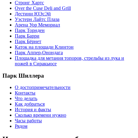
Стронг Хартс
Over the Cuse Deli and Grill
Дестини ЮЭсЭй
Уэстерн Лайтс Плаза
Арена Уор Мемориал
Парк Торнден
Парк Барри
Парк Бёрнет
Каток на площади Клинтон
Парк Аппер-Онондага
Площадка для метания топоров, стрельбы из лука и
ножей в Сиракьюсе
Парк Шиллера
О достопримечательности
Контакты
Что делать
Как добраться
История и факты
Сколько времени нужно
Часы работы
Рядом