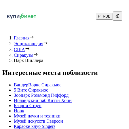
₽, RUB
Главная
Энциклопедия
США
Сиракузы
Парк Шиллера
Интересные места поблизости
ВандерВоркс Сиракьюс
5 Витс Сиракьюс
Зоопарк Розамонд Гиффорд
Ирландский паб Китти Хойн
Бларни Стоун
Йорк
Музей науки и техники
Музей искусств Эверсон
Караоке-клуб Singers