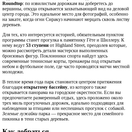
Roundtop
: по извилистым дорожкам вы доберетесь до
вершины, откуда открывается захватывающий вид на деловой
центр города. Это идеальное место для фотографий, особенно
на закате, когда огни Сиракуз начинают мерцать сквозь листву
деревьев.
Для тех, кто интересуется историей, обязательным пунктом
программы станет прогулка к памятнику Гёте и Шиллеру. К
нему ведут
53 ступени
от Highland Street, преодолев которые,
можно рассмотреть детали мастерски выполненных
бронзовых фигур. Поклонники спорта найдут здесь
современные теннисные корты, тренажеры под открытым
небом и футбольное поле, где часто проводятся матчи местной
молодежи.
В теплое время года парк становится центром притяжения
благодаря
открытому бассейну
, из которого также
открывается панорама на городские окрестности. Если вы
предпочитаете размеренный отдых, здесь проложено около
трех миль прогулочных дорожек, идеально подходящих для
наблюдения за птицами или неспешных прогулок с собакой.
Зеленые лужайки
парка — прекрасное место для семейного
пикника в тени старых деревьев.
Как добраться