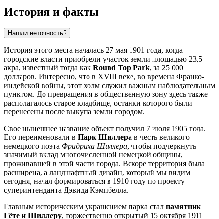
История и факты
Нашли неточность?
История этого места началась 27 мая 1901 года, когда
городские власти приобрели участок земли площадью 23,5
акра, известный тогда как
Round Top Park
, за 25 000
долларов. Интересно, что в XVIII веке, во времена Франко-
индейской войны, этот холм служил важным наблюдательным
пунктом. До превращения в общественную зону здесь также
располагалось старое кладбище, останки которого были
перенесены после выкупа земли городом.
Свое нынешнее название объект получил 7 июля 1905 года.
Его переименовали в
Парк Шиллера
в честь великого
немецкого поэта
Фридриха Шиллера
, чтобы подчеркнуть
значимый вклад многочисленной немецкой общины,
проживавшей в этой части города. Вскоре территория была
расширена, а ландшафтный дизайн, который мы видим
сегодня, начал формироваться в 1910 году по проекту
суперинтенданта Дэвида Кэмпбелла.
Главным историческим украшением парка стал
памятник
Гёте и Шиллеру
, торжественно открытый 15 октября 1911