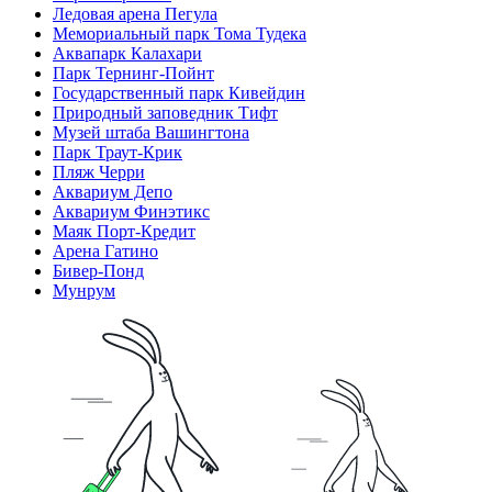
Ледовая арена Пегула
Мемориальный парк Тома Тудека
Аквапарк Калахари
Парк Тернинг-Пойнт
Государственный парк Кивейдин
Природный заповедник Тифт
Музей штаба Вашингтона
Парк Траут-Крик
Пляж Черри
Аквариум Депо
Аквариум Финэтикс
Маяк Порт-Кредит
Арена Гатино
Бивер-Понд
Мунрум