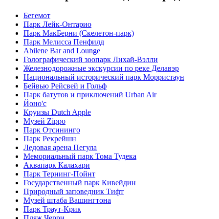
Бегемот
Парк Лейк-Онтарио
Парк МакБерни (Скелетон-парк)
Парк Мелисса Пенфилд
Abilene Bar and Lounge
Голографический зоопарк Лихай-Вэлли
Железнодорожные экскурсии по реке Делавэр
Национальный исторический парк Морристаун
Бейвью Рейсвей и Гольф
Парк батутов и приключений Urban Air
Йоно'с
Круизы Dutch Apple
Музей Zippo
Парк Отсининго
Парк Рекрейшн
Ледовая арена Пегула
Мемориальный парк Тома Тудека
Аквапарк Калахари
Парк Тернинг-Пойнт
Государственный парк Кивейдин
Природный заповедник Тифт
Музей штаба Вашингтона
Парк Траут-Крик
Пляж Черри