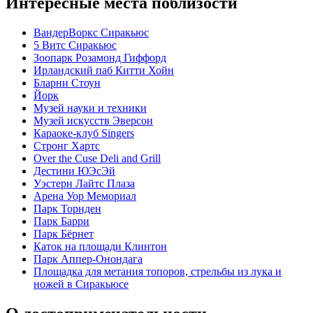
Интересные места поблизости
ВандерВоркс Сиракьюс
5 Витс Сиракьюс
Зоопарк Розамонд Гиффорд
Ирландский паб Китти Хойн
Бларни Стоун
Йорк
Музей науки и техники
Музей искусств Эверсон
Караоке-клуб Singers
Стронг Хартс
Over the Cuse Deli and Grill
Дестини ЮЭсЭй
Уэстерн Лайтс Плаза
Арена Уор Мемориал
Парк Торнден
Парк Барри
Парк Бёрнет
Каток на площади Клинтон
Парк Аппер-Онондага
Площадка для метания топоров, стрельбы из лука и
ножей в Сиракьюсе