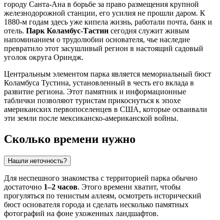
городу
Санта-Ана
в борьбе за право размещения крупной
железнодорожной станции, его усилия не прошли даром. К
1880-м годам здесь уже кипела жизнь, работали почта, банк и
отель.
Парк Коламбус-Тастин
сегодня служит живым
напоминанием о трудолюбии основателя, чье наследие
превратило этот засушливый регион в настоящий садовый
уголок округа Ориндж.
Центральным элементом парка является мемориальный бюст
Коламбуса Тустина, установленный в честь его вклада в
развитие региона. Этот памятник и информационные
таблички позволяют туристам прикоснуться к эпохе
американских первопоселенцев в
США
, которые осваивали
эти земли после мексиканско-американской войны.
Сколько времени нужно
Нашли неточность?
Для неспешного знакомства с территорией парка обычно
достаточно
1–2 часов
. Этого времени хватит, чтобы
прогуляться по тенистым аллеям, осмотреть исторический
бюст основателя города и сделать несколько памятных
фотографий на фоне ухоженных ландшафтов.