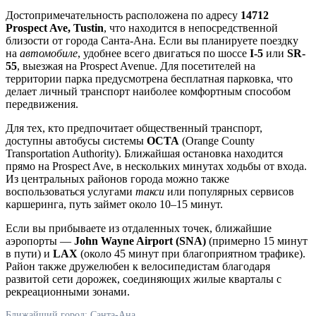
Достопримечательность расположена по адресу
14712
Prospect Ave, Tustin
, что находится в непосредственной
близости от города
Санта-Ана
. Если вы планируете поездку
на
автомобиле
, удобнее всего двигаться по шоссе
I-5
или
SR-
55
, выезжая на Prospect Avenue. Для посетителей на
территории парка предусмотрена бесплатная парковка, что
делает личный транспорт наиболее комфортным способом
передвижения.
Для тех, кто предпочитает общественный транспорт,
доступны автобусы системы
OCTA
(Orange County
Transportation Authority). Ближайшая остановка находится
прямо на Prospect Ave, в нескольких минутах ходьбы от входа.
Из центральных районов города можно также
воспользоваться услугами
такси
или популярных сервисов
каршеринга, путь займет около 10–15 минут.
Если вы прибываете из отдаленных точек, ближайшие
аэропорты —
John Wayne Airport (SNA)
(примерно 15 минут
в пути) и
LAX
(около 45 минут при благоприятном трафике).
Район также дружелюбен к велосипедистам благодаря
развитой сети дорожек, соединяющих жилые кварталы с
рекреационными зонами.
Ближайший город: Санта-Ана