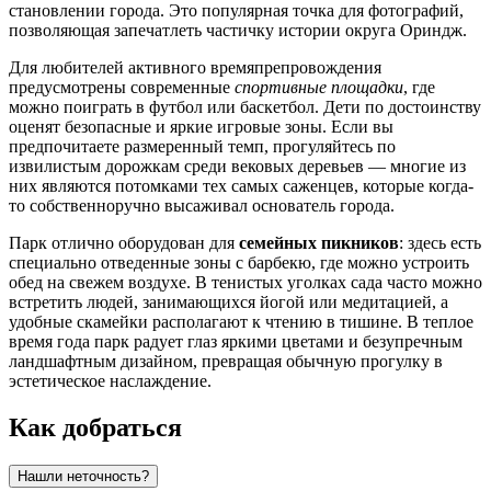
становлении города. Это популярная точка для фотографий,
позволяющая запечатлеть частичку истории округа Ориндж.
Для любителей активного времяпрепровождения
предусмотрены современные
спортивные площадки
, где
можно поиграть в футбол или баскетбол. Дети по достоинству
оценят безопасные и яркие игровые зоны. Если вы
предпочитаете размеренный темп, прогуляйтесь по
извилистым дорожкам среди вековых деревьев — многие из
них являются потомками тех самых саженцев, которые когда-
то собственноручно высаживал основатель города.
Парк отлично оборудован для
семейных пикников
: здесь есть
специально отведенные зоны с барбекю, где можно устроить
обед на свежем воздухе. В тенистых уголках сада часто можно
встретить людей, занимающихся йогой или медитацией, а
удобные скамейки располагают к чтению в тишине. В теплое
время года парк радует глаз яркими цветами и безупречным
ландшафтным дизайном, превращая обычную прогулку в
эстетическое наслаждение.
Как добраться
Нашли неточность?