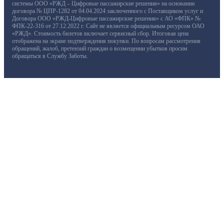
системы ООО «РЖД – Цифровые пассажирские решения» на основании
договора № ЦПР-1282 от 04.04.2024 заключенного с Поставщиком услуг и
Договора ООО «РЖД-Цифровые пассажирские решения» с АО «ФПК» №
ФПК-22-316 от 27.12.2022 г. Сайт не является официальным ресурсом ОАО
«РЖД». Стоимость билетов включает сервисный сбор. Итоговая цена
отображена на экране подтверждения покупки. По вопросам рассмотрения
обращений, жалоб, претензий граждан о возмещении убытков просим
обращаться в Службу Заботы.