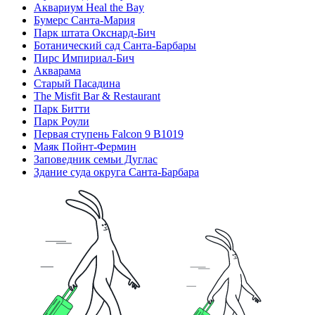
Аквариум Heal the Bay
Бумерс Санта-Мария
Парк штата Окснард-Бич
Ботанический сад Санта-Барбары
Пирс Импириал-Бич
Акварама
Старый Пасадина
The Misfit Bar & Restaurant
Парк Битти
Парк Роули
Первая ступень Falcon 9 B1019
Маяк Пойнт-Фермин
Заповедник семьи Дуглас
Здание суда округа Санта-Барбара