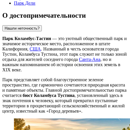
Парк Дели
О достопримечательности
Нашли неточность?
Парк Коламбус-Тастин
— это уютный общественный парк и
значимое историческое место, расположенное в штате
Калифорния,
США
. Названный в честь основателя города
Тустин, Коламбуса Тустина, этот парк служит не только зоной
отдыха для жителей соседнего города
Санта-Ана
, но и
важным напоминанием об истории освоения этих земель в
XIX веке.
Парк представляет собой благоустроенное зеленое
пространство, где гармонично сочетаются природная красота
и памятные объекты. Главной достопримечательностью парка
считается
бюст Коламбуса Тустина
, установленный здесь в
знак почтения к человеку, который превратил пустынные
территории в процветающий сельскохозяйственный и жилой
центр, известный как «Город деревьев».