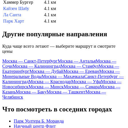
Хаммер Бургер
4.1 км
Кайзен Шабу
4.1 км
Ла Санта
4.1 км
Парк Харт
4.1 км
Другие популярные направления
Куда чаще всего летают — выберите маршрут и смотрите
цены
Москва — Санкт-Петербург
Москва — Анталья
Москва —
Сочи
Москва — Калининград
Москва — Стамбул
Москва —
Екатеринбург
Москва — Дубай
Москва — Ереван
Москва —
Минеральные Воды
Москва — Махачкала
Санкт-Петербург —
Калининград
Москва — Краснодар
Москва — Уфа
Москва —
Новосибирск
Москва — Минск
Москва — Самара
Москва —
Казань
Москва — Баку
Москва — Ташкент
Москва —
Челябинск
Что посмотреть в соседних городах
Парк Уолтера Б. Моранда
Научный центр Флит