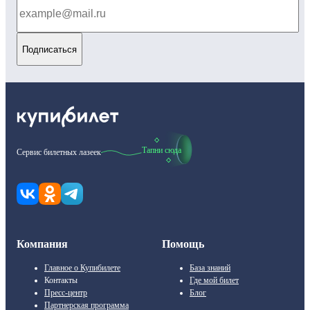
Подписаться
Тапни сюда
Сервис билетных лазеек
Компания
Помощь
Главное о Купибилете
База знаний
Контакты
Где мой билет
Пресс-центр
Блог
Партнерская программа