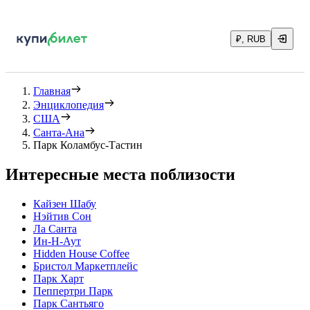
₽, RUB
Главная
Энциклопедия
США
Санта-Ана
Парк Коламбус-Тастин
Интересные места поблизости
Кайзен Шабу
Нэйтив Сон
Ла Санта
Ин-Н-Аут
Hidden House Coffee
Бристол Маркетплейс
Парк Харт
Пеппертри Парк
Парк Сантьяго