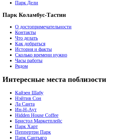
Парк Дели
Парк Коламбус-Тастин
О достопримечательности
Контакты
Что делать
Как добраться
История и факты
Сколько времени нужно
Часы работы
Рядом
Интересные места поблизости
Кайзен Шабу
Нэйтив Сон
Ла Санта
Ин-Н-Аут
Hidden House Coffee
Бристол Маркетплейс
Парк Харт
Пеппертри Парк
Парк Сантьяго