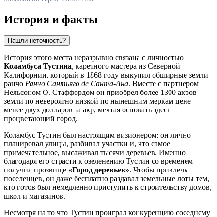
История и факты
Нашли неточность?
История этого места неразрывно связана с личностью
Коламбуса Тустина
, каретного мастера из Северной
Калифорнии, который в 1868 году выкупил обширные земли
ранчо
Ранчо Сантьяго де Санта-Ана
. Вместе с партнером
Нельсоном О. Стаффордом он приобрел более 1300 акров
земли по невероятно низкой по нынешним меркам цене —
менее двух долларов за акр, мечтая основать здесь
процветающий город.
Коламбус Тустин был настоящим визионером: он лично
планировал улицы, разбивал участки и, что самое
примечательное, высаживал тысячи деревьев. Именно
благодаря его страсти к озеленению Тустин со временем
получил прозвище
«Город деревьев»
. Чтобы привлечь
поселенцев, он даже бесплатно раздавал земельные лоты тем,
кто готов был немедленно приступить к строительству домов,
школ и магазинов.
Несмотря на то что Тустин проиграл конкуренцию соседнему