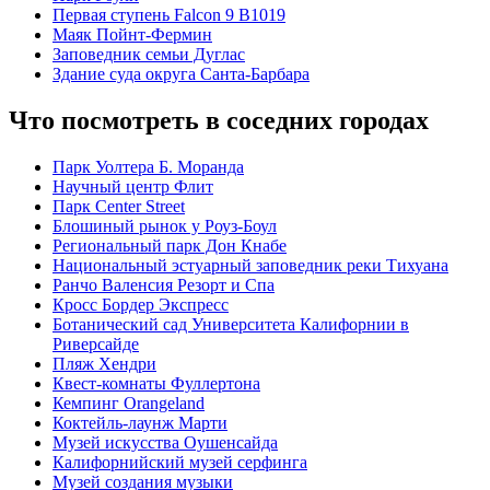
Первая ступень Falcon 9 B1019
Маяк Пойнт-Фермин
Заповедник семьи Дуглас
Здание суда округа Санта-Барбара
Что посмотреть в соседних городах
Парк Уолтера Б. Моранда
Научный центр Флит
Парк Center Street
Блошиный рынок у Роуз-Боул
Региональный парк Дон Кнабе
Национальный эстуарный заповедник реки Тихуана
Ранчо Валенсия Резорт и Спа
Кросс Бордер Экспресс
Ботанический сад Университета Калифорнии в
Риверсайде
Пляж Хендри
Квест-комнаты Фуллертона
Кемпинг Orangeland
Коктейль-лаунж Марти
Музей искусства Оушенсайда
Калифорнийский музей серфинга
Музей создания музыки