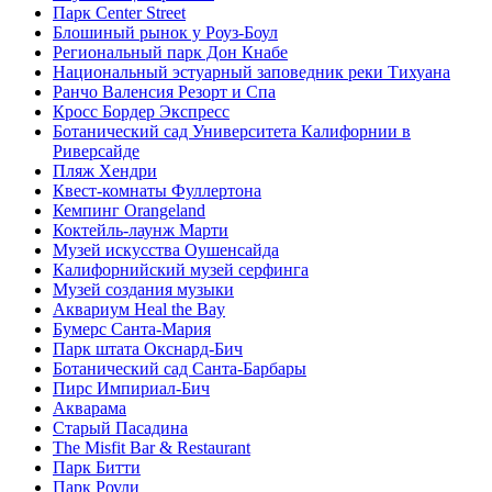
Парк Center Street
Блошиный рынок у Роуз-Боул
Региональный парк Дон Кнабе
Национальный эстуарный заповедник реки Тихуана
Ранчо Валенсия Резорт и Спа
Кросс Бордер Экспресс
Ботанический сад Университета Калифорнии в
Риверсайде
Пляж Хендри
Квест-комнаты Фуллертона
Кемпинг Orangeland
Коктейль-лаунж Марти
Музей искусства Оушенсайда
Калифорнийский музей серфинга
Музей создания музыки
Аквариум Heal the Bay
Бумерс Санта-Мария
Парк штата Окснард-Бич
Ботанический сад Санта-Барбары
Пирс Импириал-Бич
Акварама
Старый Пасадина
The Misfit Bar & Restaurant
Парк Битти
Парк Роули