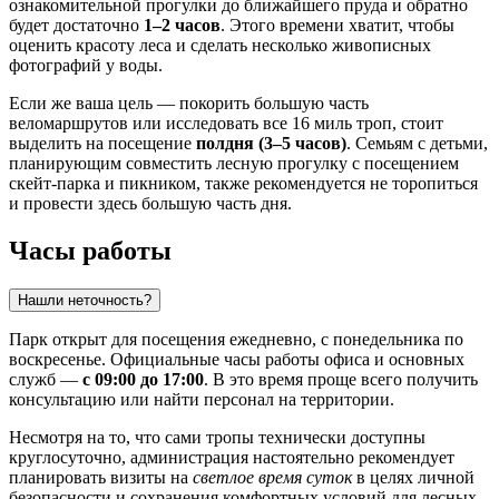
ознакомительной прогулки до ближайшего пруда и обратно
будет достаточно
1–2 часов
. Этого времени хватит, чтобы
оценить красоту леса и сделать несколько живописных
фотографий у воды.
Если же ваша цель — покорить большую часть
веломаршрутов или исследовать все 16 миль троп, стоит
выделить на посещение
полдня (3–5 часов)
. Семьям с детьми,
планирующим совместить лесную прогулку с посещением
скейт-парка и пикником, также рекомендуется не торопиться
и провести здесь большую часть дня.
Часы работы
Нашли неточность?
Парк открыт для посещения ежедневно, с понедельника по
воскресенье. Официальные часы работы офиса и основных
служб —
с 09:00 до 17:00
. В это время проще всего получить
консультацию или найти персонал на территории.
Несмотря на то, что сами тропы технически доступны
круглосуточно, администрация настоятельно рекомендует
планировать визиты на
светлое время суток
в целях личной
безопасности и сохранения комфортных условий для лесных