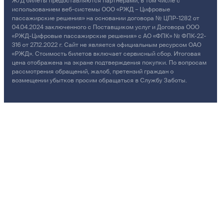
Ж/Д билеты предоставляются партнёрами, в том числе с
использованием веб-системы ООО «РЖД – Цифровые
пассажирские решения» на основании договора № ЦПР-1282 от
04.04.2024 заключенного с Поставщиком услуг и Договора ООО
«РЖД-Цифровые пассажирские решения» с АО «ФПК» № ФПК-22-
316 от 27.12.2022 г. Сайт не является официальным ресурсом ОАО
«РЖД». Стоимость билетов включает сервисный сбор. Итоговая
цена отображена на экране подтверждения покупки. По вопросам
рассмотрения обращений, жалоб, претензий граждан о
возмещении убытков просим обращаться в Службу Заботы.