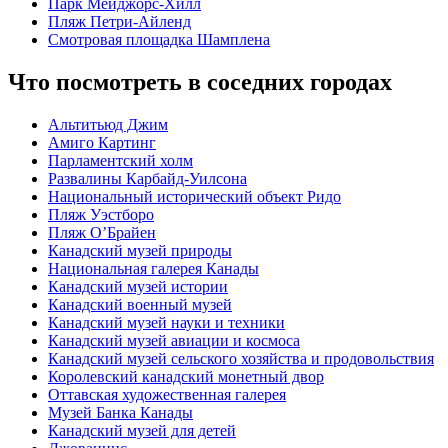
Парк Мейджорс-Хилл
Пляж Петри-Айленд
Смотровая площадка Шамплена
Что посмотреть в соседних городах
Альтитьюд Джим
Амиго Картинг
Парламентский холм
Развалины Карбайд-Уилсона
Национальный исторический объект Ридо
Пляж Уэстборо
Пляж О’Брайен
Канадский музей природы
Национальная галерея Канады
Канадский музей истории
Канадский военный музей
Канадский музей науки и техники
Канадский музей авиации и космоса
Канадский музей сельского хозяйства и продовольствия
Королевский канадский монетный двор
Оттавская художественная галерея
Музей Банка Канады
Канадский музей для детей