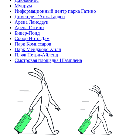
Джованнис
Мунрум
Информационный центр парка Гатино
Домен де л’Анж-Гарден
Арена Лансдаун
Арена Гатино
Бивер-Понд
Собор Нотр-Дам
Парк Комиссаров
Парк Мейджорс-Хилл
Пляж Петри-Айленд
Смотровая площадка Шамплена