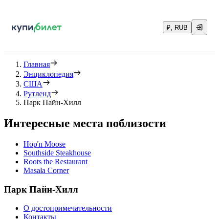
₽, RUB
Главная
Энциклопедия
США
Рутленд
Парк Пайн-Хилл
Интересные места поблизости
Hop'n Moose
Southside Steakhouse
Roots the Restaurant
Masala Corner
Парк Пайн-Хилл
О достопримечательности
Контакты