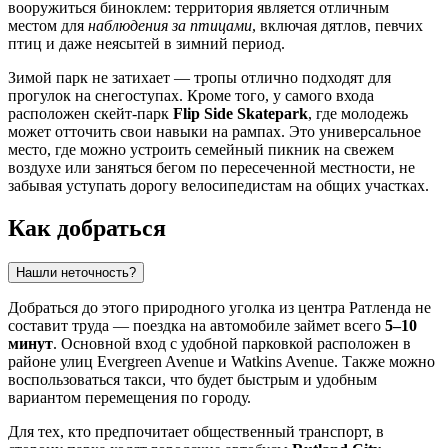
вооружиться биноклем: территория является отличным
местом для
наблюдения за птицами
, включая дятлов, певчих
птиц и даже неясытей в зимний период.
Зимой парк не затихает — тропы отлично подходят для
прогулок на снегоступах. Кроме того, у самого входа
расположен скейт-парк
Flip Side Skatepark
, где молодежь
может отточить свои навыки на рампах. Это универсальное
место, где можно устроить семейный пикник на свежем
воздухе или заняться бегом по пересеченной местности, не
забывая уступать дорогу велосипедистам на общих участках.
Как добраться
Нашли неточность?
Добраться до этого природного уголка из центра Ратленда не
составит труда — поездка на автомобиле займет всего
5–10
минут
. Основной вход с удобной парковкой расположен в
районе улиц Evergreen Avenue и Watkins Avenue. Также можно
воспользоваться такси, что будет быстрым и удобным
вариантом перемещения по городу.
Для тех, кто предпочитает общественный транспорт, в