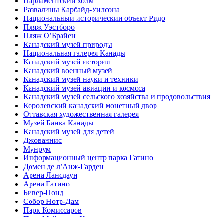
Парламентский холм
Развалины Карбайд-Уилсона
Национальный исторический объект Ридо
Пляж Уэстборо
Пляж О’Брайен
Канадский музей природы
Национальная галерея Канады
Канадский музей истории
Канадский военный музей
Канадский музей науки и техники
Канадский музей авиации и космоса
Канадский музей сельского хозяйства и продовольствия
Королевский канадский монетный двор
Оттавская художественная галерея
Музей Банка Канады
Канадский музей для детей
Джованнис
Мунрум
Информационный центр парка Гатино
Домен де л’Анж-Гарден
Арена Лансдаун
Арена Гатино
Бивер-Понд
Собор Нотр-Дам
Парк Комиссаров