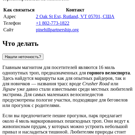
Как связаться
Контакт
Адрес
2 Oak St Ext, Rutland, VT 05701, США
Телефон
+1 802-773-1822
Сайт
pinehillpartnership.org
Что делать
Нашли неточность?
Главным магнитом для посетителей являются 16 миль
однопутных троп, предназначенных для
горного велоспорта
.
Здесь найдутся маршруты как для опытных райдеров, так и
для новичков — названия трасс вроде
Crusher Road
или
Jigsaw
уже давно стали известными среди местных любителей
экстрима. Для самых маленьких велосипедистов
предусмотрены пологие участки, подходящие для беговелов
или прогулок с родителями.
Если вы предпочитаете пешие прогулки, парк предлагает
около 4 миль маркированных пешеходных троп. Они ведут к
живописным прудам, у которых можно устроить небольшой
привал и насладиться тишиной. Любителям природы стоит