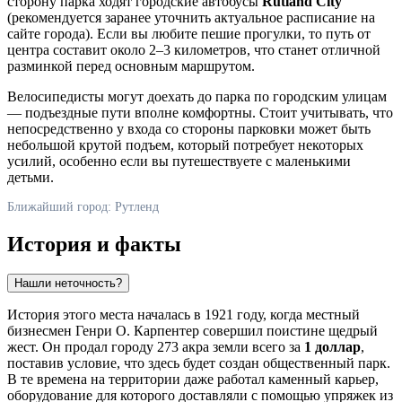
сторону парка ходят городские автобусы
Rutland City
(рекомендуется заранее уточнить актуальное расписание на
сайте города). Если вы любите пешие прогулки, то путь от
центра составит около 2–3 километров, что станет отличной
разминкой перед основным маршрутом.
Велосипедисты могут доехать до парка по городским улицам
— подъездные пути вполне комфортны. Стоит учитывать, что
непосредственно у входа со стороны парковки может быть
небольшой крутой подъем, который потребует некоторых
усилий, особенно если вы путешествуете с маленькими
детьми.
Ближайший город: Рутленд
История и факты
Нашли неточность?
История этого места началась в 1921 году, когда местный
бизнесмен Генри О. Карпентер совершил поистине щедрый
жест. Он продал городу 273 акра земли всего за
1 доллар
,
поставив условие, что здесь будет создан общественный парк.
В те времена на территории даже работал каменный карьер,
оборудование для которого доставляли с помощью упряжек из