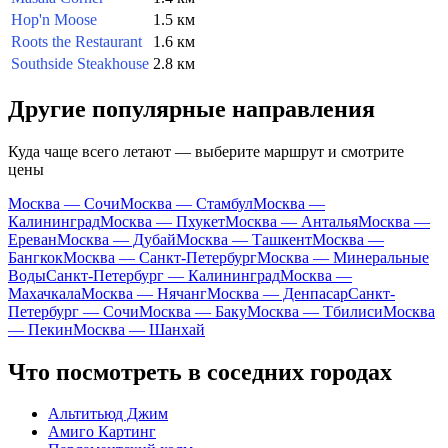
Hop'n Moose
1.5 км
Roots the Restaurant
1.6 км
Southside Steakhouse
2.8 км
Другие популярные направления
Куда чаще всего летают — выберите маршрут и смотрите
цены
Москва — Сочи
Москва — Стамбул
Москва —
Калининград
Москва — Пхукет
Москва — Анталья
Москва —
Ереван
Москва — Дубай
Москва — Ташкент
Москва —
Бангкок
Москва — Санкт-Петербург
Москва — Минеральные
Воды
Санкт-Петербург — Калининград
Москва —
Махачкала
Москва — Нячанг
Москва — Денпасар
Санкт-
Петербург — Сочи
Москва — Баку
Москва — Тбилиси
Москва
— Пекин
Москва — Шанхай
Что посмотреть в соседних городах
Альтитьюд Джим
Амиго Картинг