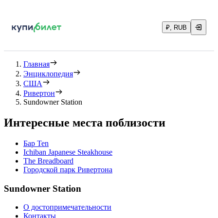
₽, RUB
Главная
Энциклопедия
США
Ривертон
Sundowner Station
Интересные места поблизости
Бар Ten
Ichiban Japanese Steakhouse
The Breadboard
Городской парк Ривертона
Sundowner Station
О достопримечательности
Контакты