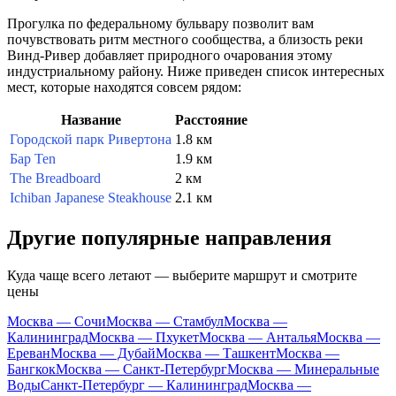
Прогулка по федеральному бульвару позволит вам
почувствовать ритм местного сообщества, а близость реки
Винд-Ривер добавляет природного очарования этому
индустриальному району. Ниже приведен список интересных
мест, которые находятся совсем рядом:
Название
Расстояние
Городской парк Ривертона
1.8 км
Бар Ten
1.9 км
The Breadboard
2 км
Ichiban Japanese Steakhouse
2.1 км
Другие популярные направления
Куда чаще всего летают — выберите маршрут и смотрите
цены
Москва — Сочи
Москва — Стамбул
Москва —
Калининград
Москва — Пхукет
Москва — Анталья
Москва —
Ереван
Москва — Дубай
Москва — Ташкент
Москва —
Бангкок
Москва — Санкт-Петербург
Москва — Минеральные
Воды
Санкт-Петербург — Калининград
Москва —