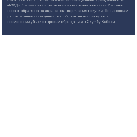
«РЖД». Стоимость билетов включает сервисный сбор. Итоговая
цена отображена на экране подтверждения покупки. По вопросам
рассмотрения обращений, жалоб, претензий граждан о
возмещении убытков просим обращаться в Службу Заботы.