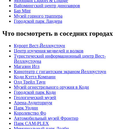
Moonlight Liquors & Lounge
Вайомингский центр динозавров
Бар Mint
Музей горного траппера
Городской парк Ландера
Что посмотреть в соседних городах
Курорт Вест-Йеллоустоун
Центр изучения медведей и волков
Туристический информационный центр Вест-
Йеллоустоуна
Магазин Игл
Кинотеатр с гигантским экраном Йеллоустоун
Коди Кэттл Компани
Олд Трейл Таун
Музей огнестрельного оружия в Коди
Городской парк Коди
Геологический музей
Арена-Аудиториум
Парк Ундин
Королевство Фо
Автомобильный музей Фронтир
Парк CAM-PLEX
Мемориальный парк Долби