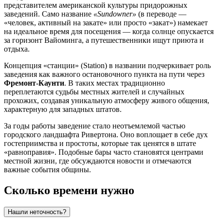
представителем американской культуры придорожных
заведений. Само название
«Sundowner»
(в переводе —
«человек, активный на закате» или просто «закат») намекает
на идеальное время для посещения — когда солнце опускается
за горизонт Вайоминга, а путешественники ищут приюта и
отдыха.
Концепция «станции» (Station) в названии подчеркивает роль
заведения как важного остановочного пункта на пути через
Фремонт-Каунти
. В таких местах традиционно
переплетаются судьбы местных жителей и случайных
прохожих, создавая уникальную атмосферу живого общения,
характерную для западных штатов.
За годы работы заведение стало неотъемлемой частью
городского ландшафта Ривертона. Оно воплощает в себе дух
гостеприимства и простоты, которые так ценятся в штате
«равноправия». Подобные бары часто становятся центрами
местной жизни, где обсуждаются новости и отмечаются
важные события общины.
Сколько времени нужно
Нашли неточность?