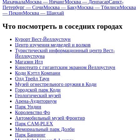
Махачкала
Москва — Нячанг
Москва — Денпасар
Санкт-
Петербург — Сочи
Москва — Баку
Москва — Тбилиси
Москва
— Пекин
Москва — Шанхай
Что посмотреть в соседних городах
Курорт Вест-Йеллоустоун
Центр изучения медведей и волков
Туристический информационный центр Вест-
Йеллоустоуна
Магазин Игл
Кинотеатр с гигантским экраном Йеллоустоун
Коди Кэттл Компани
Олд Трейл Таун
Музей огнестрельного оружия в Коди
Городской парк Коди
Геологический музей
Арена-Аудиториум
Парк Ундин
Королевство Фо
Автомобильный музей Фронтир
Парк CAM-PLEX
Мемориальный парк Долби
Парк Баннинг