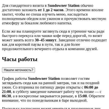
Для стандартного визита в
Sundowner Station
обычно
достаточно заложить
от 1 до 2 часов
. Этого времени вполне
хватит, чтобы не спеша изучить меню, насладиться
полноценным обедом или ужином и прочувствовать местную
атмосферу за бокалом любимого напитка.
Если же вы планируете заглянуть сюда в утренние часы ради
быстрого перекуса или чашки кофе перед дорогой, то визит
может занять всего
30–45 минут
. Заведение отлично подходит
как для короткой паузы в пути, так и для более
продолжительного вечернего отдыха в компании друзей.
Часы работы
Нашли неточность?
График работы
Sundowner Station
позволяет гостям
заглядывать сюда как на ранний завтрак, так и на поздний
ужин. Со вторника по пятницу двери открыты с
06:00 до
21:00
, в субботу заведение начинает работу чуть позже — с
06:30
, а в воскресенье закрывается раньше, в
15:00
. Обратите
внимание, что по понедельникам в баре выходной.
Поскольку расписание может меняться в праздничные дни