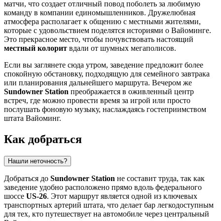
матчи, что создает отличный повод поболеть за любимую
команду в компании единомышленников. Дружелюбная
атмосфера располагает к общению с местными жителями,
которые с удовольствием поделятся историями о Вайоминге.
Это прекрасное место, чтобы почувствовать настоящий
местный колорит
вдали от шумных мегаполисов.
Если вы заглянете сюда утром, заведение предложит более
спокойную обстановку, подходящую для семейного завтрака
или планирования дальнейшего маршрута. Вечером же
Sundowner Station
преображается в оживленный центр
встреч, где можно провести время за игрой или просто
послушать фоновую музыку, наслаждаясь гостеприимством
штата Вайоминг.
Как добраться
Нашли неточность?
Добраться до
Sundowner Station
не составит труда, так как
заведение удобно расположено прямо вдоль федерального
шоссе
US-26
. Этот маршрут является одной из ключевых
транспортных артерий штата, что делает бар легкодоступным
для тех, кто путешествует на автомобиле через центральный