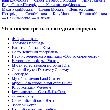
Бангкок
Москва — Санкт-Петербург
Москва — Минеральные
Воды
Санкт-Петербург — Калининград
Москва —
Махачкала
Москва — Нячанг
Москва — Денпасар
Санкт-
Петербург — Сочи
Москва — Баку
Москва — Тбилиси
Москва
— Пекин
Москва — Шанхай
Что посмотреть в соседних городах
Фабрика страха
Храмовая площадь
Капитолий штата Юта
Солт-Лейкский табернакль
Парк исторического наследия «Это то самое место»
Историческая ферма Уилера
Музей естественной истории Юты
Детский музей Discovery Gateway
Леонардо
Музей наследия Land Cruiser
Музей Зала спортивной славы Юты
Клуб комедии Wiseguys
Кемпинг-отель Солт-Лейк-Сити
Дельта-центр
Олимпийский овал Юты
Зоопарк Хогла
Птичий питомник Трейси