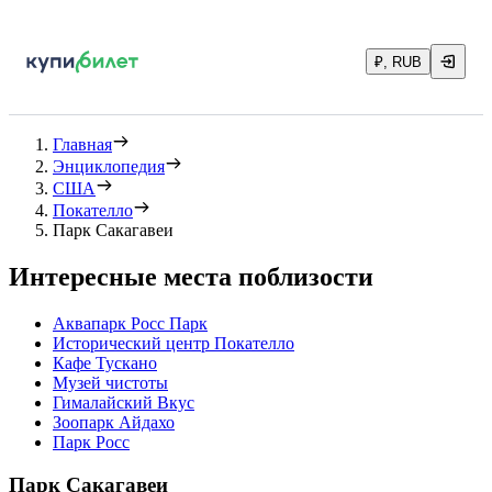
₽, RUB
Главная
Энциклопедия
США
Покателло
Парк Сакагавеи
Интересные места поблизости
Аквапарк Росс Парк
Исторический центр Покателло
Кафе Тускано
Музей чистоты
Гималайский Вкус
Зоопарк Айдахо
Парк Росс
Парк Сакагавеи