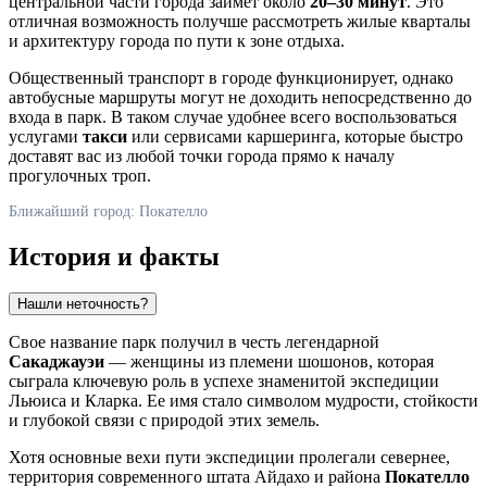
центральной части города займет около
20–30 минут
. Это
отличная возможность получше рассмотреть жилые кварталы
и архитектуру города по пути к зоне отдыха.
Общественный транспорт в городе функционирует, однако
автобусные маршруты могут не доходить непосредственно до
входа в парк. В таком случае удобнее всего воспользоваться
услугами
такси
или сервисами каршеринга, которые быстро
доставят вас из любой точки города прямо к началу
прогулочных троп.
Ближайший город: Покателло
История и факты
Нашли неточность?
Свое название парк получил в честь легендарной
Сакаджауэи
— женщины из племени шошонов, которая
сыграла ключевую роль в успехе знаменитой экспедиции
Льюиса и Кларка. Ее имя стало символом мудрости, стойкости
и глубокой связи с природой этих земель.
Хотя основные вехи пути экспедиции пролегали севернее,
территория современного штата Айдахо и района
Покателло