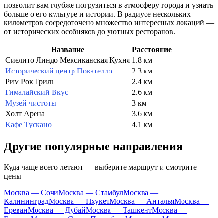
позволит вам глубже погрузиться в атмосферу города и узнать
больше о его культуре и истории. В радиусе нескольких
километров сосредоточено множество интересных локаций —
от исторических особняков до уютных ресторанов.
Название
Расстояние
Сиелито Линдо Мексиканская Кухня
1.8 км
Исторический центр Покателло
2.3 км
Рим Рок Гриль
2.4 км
Гималайский Вкус
2.6 км
Музей чистоты
3 км
Холт Арена
3.6 км
Кафе Тускано
4.1 км
Другие популярные направления
Куда чаще всего летают — выберите маршрут и смотрите
цены
Москва — Сочи
Москва — Стамбул
Москва —
Калининград
Москва — Пхукет
Москва — Анталья
Москва —
Ереван
Москва — Дубай
Москва — Ташкент
Москва —