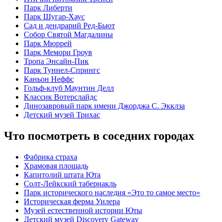
Парк Либерти
Парк Шугар-Хаус
Сад и дендрарий Ред-Бьют
Собор Святой Магдалины
Парк Мюррей
Парк Мемори Гроув
Тропа Энсайн-Пик
Парк Туннел-Спрингс
Каньон Неффс
Гольф-клуб Маунтин Делл
Классик Вотерслайдс
Динозавровый парк имени Джорджа С. Экклза
Детский музей Трихас
Что посмотреть в соседних городах
Фабрика страха
Храмовая площадь
Капитолий штата Юта
Солт-Лейкский табернакль
Парк исторического наследия «Это то самое место»
Историческая ферма Уилера
Музей естественной истории Юты
Детский музей Discovery Gateway