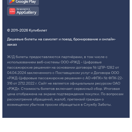
© 2011–2026 Купибилет
Дешевые билеты на самолет и поезд, бронирование и онлайн-
заказ
Ж/Д билеты предоставляются партнёрами, в том числе с
использованием веб-системы ООО «РЖД – Цифровые
пассажирские решения» на основании договора № ЦПР-1282 от
04.04.2024 заключенного с Поставщиком услуг и Договора ООО
«РЖД-Цифровые пассажирские решения» с АО «ФПК» № ФПК-22-
316 от 27.12.2022 г. Сайт не является официальным ресурсом ОАО
«РЖД». Стоимость билетов включает сервисный сбор. Итоговая
цена отображена на экране подтверждения покупки. По вопросам
рассмотрения обращений, жалоб, претензий граждан о
возмещении убытков просим обращаться в Службу Заботы.