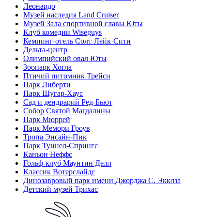
Леонардо
Музей наследия Land Cruiser
Музей Зала спортивной славы Юты
Клуб комедии Wiseguys
Кемпинг-отель Солт-Лейк-Сити
Дельта-центр
Олимпийский овал Юты
Зоопарк Хогла
Птичий питомник Трейси
Парк Либерти
Парк Шугар-Хаус
Сад и дендрарий Ред-Бьют
Собор Святой Магдалины
Парк Мюррей
Парк Мемори Гроув
Тропа Энсайн-Пик
Парк Туннел-Спрингс
Каньон Неффс
Гольф-клуб Маунтин Делл
Классик Вотерслайдс
Динозавровый парк имени Джорджа С. Экклза
Детский музей Трихас