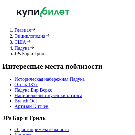
Главная
Энциклопедия
США
Падука
JPs Бар и Гриль
Интересные места поблизости
Историческая набережная Падука
Отель 1857
Падука Бир Веркс
Национальный музей квилтинга
Branch Out
Артизан Китчен
JPs Бар и Гриль
О достопримечательности
Контакты