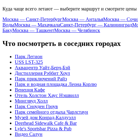
Куда чаще всего летают — выберите маршрут и смотрите цены
Москва — Санкт-Петербург
Москва — Анталья
Москва — Сочи
Воды
Москва — Махачкала
Санкт-Петербург — Калининград
Мо
Баку
Москва — Ташкент
Москва — Челябинск
Что посмотреть в соседних городах
Парк Легион
USS LST-325
Аквацентр Уайт-Берч-Бэй
Дистиллерия Рэббит Хоул
Парк приключений Райз
Парк и водная площадка Леона Корлю
Венеция Кафе
Отель Холстон Хаус Нэшвилл
Минглвуд Холл
Парк Сноуден Гроув
Парк семейного отдыха Чарлстаун
Музей дом Конрад-Калдуэлл
Deerhead Sidewalk Cafe & Bar
Lyle's Sportsbar Pizza & Pub
Видео Салун