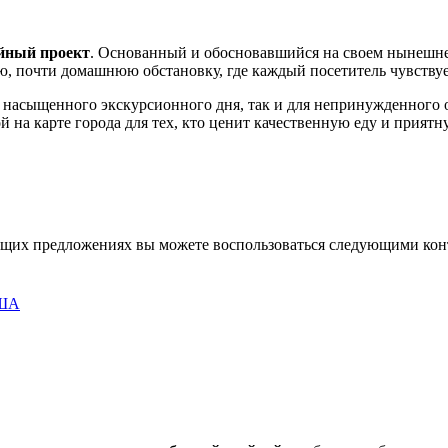
йный проект
. Основанный и обосновавшийся на своем нынешнем
ую, почти домашнюю обстановку, где каждый посетитель чувству
е насыщенного экскурсионного дня, так и для непринужденного 
й на карте города для тех, кто ценит качественную еду и прият
ущих предложениях вы можете воспользоваться следующими ко
США