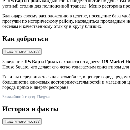
В
JPs Бар и Гриль
каждый гость найдет занятие по душе. Вы 
уютный столик для полноценной трапезы. Меню ресторана пред
Благодаря своему расположению в центре, посещение бара удоб
прогулки по историческому району, насладиться прохладным н
беседам и качественному отдыху в кругу близких.
Как добраться
Нашли неточность?
Заведение
JPs Бар и Гриль
находится по адресу:
119 Market H
House Square, что делает его легко узнаваемым ориентиром для
Если вы передвигаетесь на автомобиле, в центре города рядом
большинства ключевых достопримечательностей и магазинов це
города прямо к дверям ресторана.
Ближайший город: Падука
История и факты
Нашли неточность?