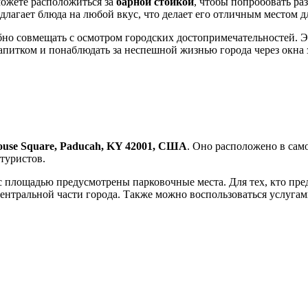
можете расположиться за
барной стойкой
, чтобы попробовать ра
лагает блюда на любой вкус, что делает его отличным местом 
но совмещать с осмотром городских достопримечательностей. Это
апитком и понаблюдать за неспешной жизнью города через окна
ouse Square, Paducah, KY 42001, США
. Оно расположено в сам
 туристов.
 с площадью предусмотрены парковочные места. Для тех, кто пре
нтральной части города. Также можно воспользоваться услугами