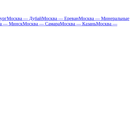
ург
Москва — Дубай
Москва — Ереван
Москва — Минеральные
а — Минск
Москва — Самара
Москва — Казань
Москва —