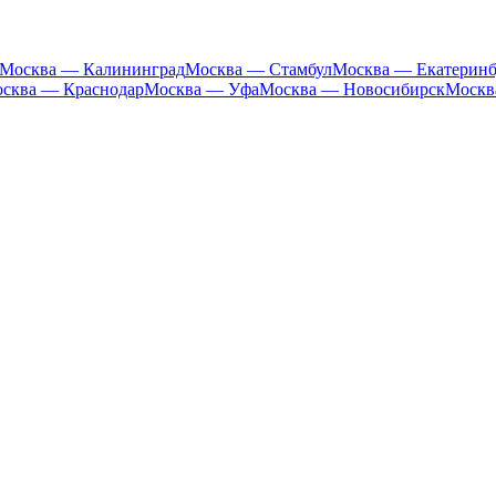
Москва — Калининград
Москва — Стамбул
Москва — Екатеринб
сква — Краснодар
Москва — Уфа
Москва — Новосибирск
Москв