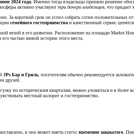
июне 2024 года
. Именно тогда владельцы приняли решение обосн
тмосферы активно участвуют
три дочери владельцев
, что придает
ание. За короткий срок он успел собрать сотни положительных 
диции
семейного гостеприимства
и качественный сервис ценятся
жной вехой в его развитии. Расположение на площади Market Ho
в его частью живой истории этого места.
ей
JPs Бар и Гриль
, посетителям обычно рекомендуется заложит
ии друзей.
гулку по историческим кварталам, можно уложиться и в более к
чувствовать местный колорит и гостеприимство.
доставлено, и оно может иметь статус
временно закрытого
. Пе