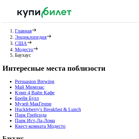
Главная
Энциклопедия
США
Модесто
Баухаус
Интересные места поблизости
Persuasion Brewing
Май Мимозас
Кэмп 4 Вайн Кафе
Брейв Булл
Музей МакГенри
Huckleberry's Breakfast & Lunch
Парк Грейсида
Парк Ист-Ла-Лома
Квест-комната Модесто
Баухаус