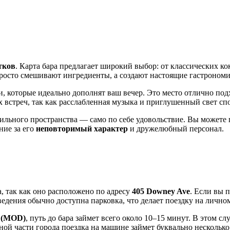
тков
. Карта бара предлагает широкий выбор: от классических к
просто смешивают ингредиенты, а создают настоящие гастрономи
, которые идеально дополнят ваш вечер. Это место отлично под
 встреч, так как расслабленная музыка и приглушенный свет с
тильного пространства — само по себе удовольствие. Вы можете
ние за его
неповторимый характер
и дружелюбный персонал.
а, так как оно расположено по адресу
405 Downey Ave
. Если вы 
ведения обычно доступна парковка, что делает поездку на личн
y (MOD)
, путь до бара займет всего около 10–15 минут. В этом с
ьной части города поездка на машине займет буквально несколько