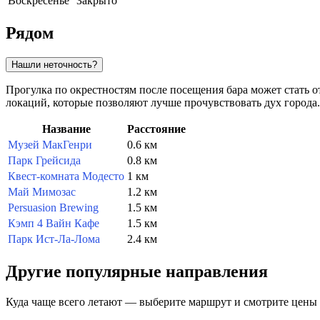
Воскресенье
Закрыто
Рядом
Нашли неточность?
Прогулка по окрестностям после посещения бара может стать 
локаций, которые позволяют лучше прочувствовать дух города.
Название
Расстояние
Музей МакГенри
0.6 км
Парк Грейсида
0.8 км
Квест-комната Модесто
1 км
Май Мимозас
1.2 км
Persuasion Brewing
1.5 км
Кэмп 4 Вайн Кафе
1.5 км
Парк Ист-Ла-Лома
2.4 км
Другие популярные направления
Куда чаще всего летают — выберите маршрут и смотрите цены