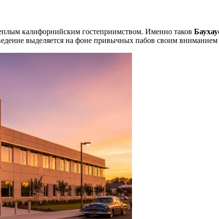
с теплым калифорнийским гостеприимством. Именно таков
Баухау
аведение выделяется на фоне привычных пабов своим вниманием 