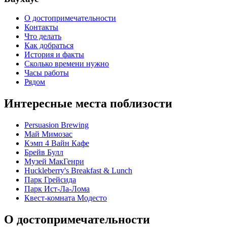
О достопримечательности
Контакты
Что делать
Как добраться
История и факты
Сколько времени нужно
Часы работы
Рядом
Интересные места поблизости
Persuasion Brewing
Май Мимозас
Кэмп 4 Вайн Кафе
Брейв Булл
Музей МакГенри
Huckleberry's Breakfast & Lunch
Парк Грейсида
Парк Ист-Ла-Лома
Квест-комната Модесто
О достопримечательности