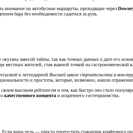
ить внимание на автобусные маршруты, проходящие через
Downey
ением бара без необходимости садиться за руль.
 окутана завесой тайны, так как точных данных о дате его осно
и местных жителей, став важной точкой на гастрономической к
 отсылкой к легендарной
Высшей школе строительства и констр
иональности и простоты, которые, возможно, нашли отражение в
 своим высоким рейтингом и тем, как быстро оно стало популяр
но
качественного концепта
и искреннего гостеприимства.
а. Если ваша цель — просто пропустить стаканчик крафтового пи