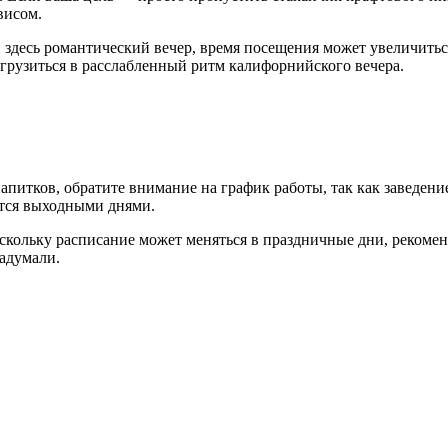
висом.
и здесь романтический вечер, время посещения может увеличить
грузиться в расслабленный ритм калифорнийского вечера.
питков, обратите внимание на график работы, так как заведени
ются выходными днями.
оскольку расписание может меняться в праздничные дни, рекоме
задумали.