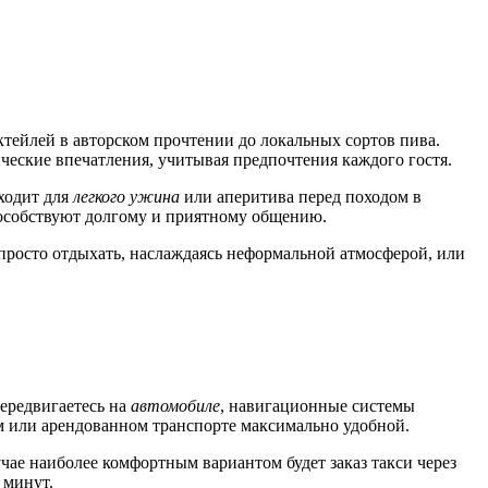
октейлей в авторском прочтении до локальных сортов пива.
ческие впечатления, учитывая предпочтения каждого гостя.
ходит для
легкого ужина
или аперитива перед походом в
пособствуют долгому и приятному общению.
 просто отдыхать, наслаждаясь неформальной атмосферой, или
передвигаетесь на
автомобиле
, навигационные системы
ом или арендованном транспорте максимально удобной.
лучае наиболее комфортным вариантом будет заказ такси через
 минут.