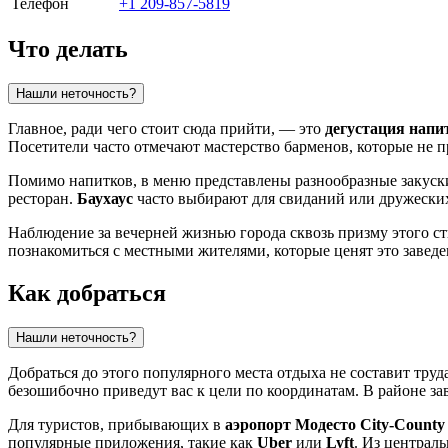
Телефон
+1 209-857-5819
Что делать
Нашли неточность?
Главное, ради чего стоит сюда прийти, — это
дегустация напи
Посетители часто отмечают мастерство барменов, которые не 
Помимо напитков, в меню представлены разнообразные закуски
ресторан.
Баухаус
часто выбирают для свиданий или дружеских
Наблюдение за вечерней жизнью города сквозь призму этого с
познакомиться с местными жителями, которые ценят это заведе
Как добраться
Нашли неточность?
Добраться до этого популярного места отдыха не составит труд
безошибочно приведут вас к цели по координатам. В районе за
Для туристов, прибывающих в
аэропорт Модесто City-Count
популярные приложения, такие как
Uber
или
Lyft
. Из централ