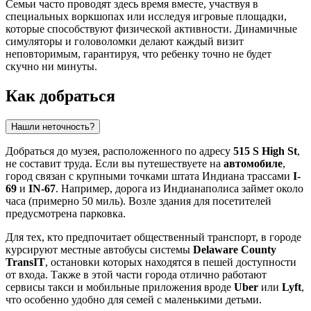
Семьи часто проводят здесь время вместе, участвуя в
специальных воркшопах или исследуя игровые площадки,
которые способствуют физической активности. Динамичные
симуляторы и головоломки делают каждый визит
неповторимым, гарантируя, что ребенку точно не будет
скучно ни минуты.
Как добраться
Нашли неточность?
Добраться до музея, расположенного по адресу
515 S High St
,
не составит труда. Если вы путешествуете на
автомобиле
,
город связан с крупными точками штата Индиана трассами
I-
69
и
IN-67
. Например, дорога из Индианаполиса займет около
часа (примерно 50 миль). Возле здания для посетителей
предусмотрена парковка.
Для тех, кто предпочитает общественный транспорт, в городе
курсируют местные автобусы системы
Delaware County
TransIT
, остановки которых находятся в пешей доступности
от входа. Также в этой части города отлично работают
сервисы такси и мобильные приложения вроде
Uber
или
Lyft
,
что особенно удобно для семей с маленькими детьми.