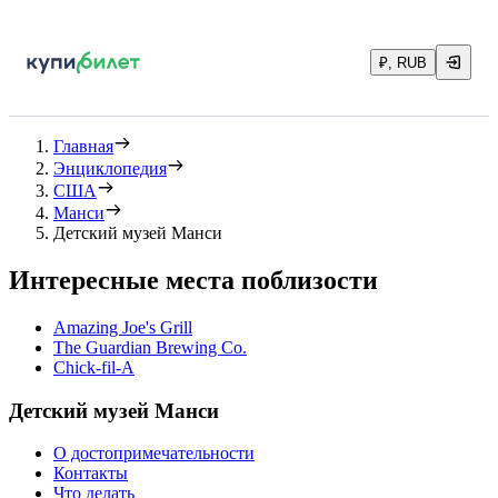
₽, RUB
Главная
Энциклопедия
США
Манси
Детский музей Манси
Интересные места поблизости
Amazing Joe's Grill
The Guardian Brewing Co.
Chick-fil-A
Детский музей Манси
О достопримечательности
Контакты
Что делать