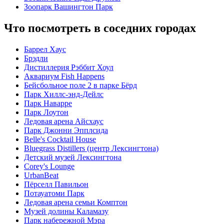
Зоопарк Вашингтон Парк
Что посмотреть в соседних городах
Баррел Хаус
Брэдли
Дистиллерия Рэббит Хоул
Аквариум Fish Happens
Бейсбольное поле 2 в парке Бёрд
Парк Хиллс-энд-Дейлс
Парк Наварре
Парк Лоутон
Ледовая арена Айсхаус
Парк Джонни Эпплсида
Belle's Cocktail House
Bluegrass Distillers (центр Лексингтона)
Детский музей Лексингтона
Corey's Lounge
UrbanBeat
Пёрселл Павильон
Потауатоми Парк
Ледовая арена семьи Комптон
Музей долины Каламазу
Парк набережной Мэра