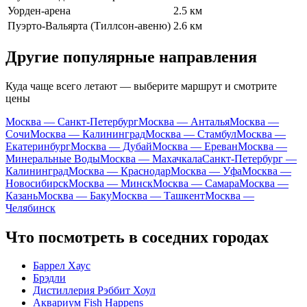
Уорден-арена
2.5 км
Пуэрто-Вальярта (Тиллсон-авеню)
2.6 км
Другие популярные направления
Куда чаще всего летают — выберите маршрут и смотрите
цены
Москва — Санкт-Петербург
Москва — Анталья
Москва —
Сочи
Москва — Калининград
Москва — Стамбул
Москва —
Екатеринбург
Москва — Дубай
Москва — Ереван
Москва —
Минеральные Воды
Москва — Махачкала
Санкт-Петербург —
Калининград
Москва — Краснодар
Москва — Уфа
Москва —
Новосибирск
Москва — Минск
Москва — Самара
Москва —
Казань
Москва — Баку
Москва — Ташкент
Москва —
Челябинск
Что посмотреть в соседних городах
Баррел Хаус
Брэдли
Дистиллерия Рэббит Хоул
Аквариум Fish Happens