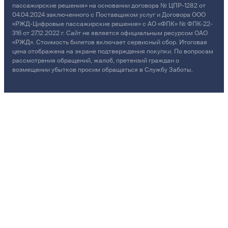
пассажирские решения» на основании договора № ЦПР-1282 от
04.04.2024 заключенного с Поставщиком услуг и Договора ООО
«РЖД-Цифровые пассажирские решения» с АО «ФПК» № ФПК-22-
316 от 27.12.2022 г. Сайт не является официальным ресурсом ОАО
«РЖД». Стоимость билетов включает сервисный сбор. Итоговая
цена отображена на экране подтверждения покупки. По вопросам
рассмотрения обращений, жалоб, претензий граждан о
возмещении убытков просим обращаться в Службу Заботы.