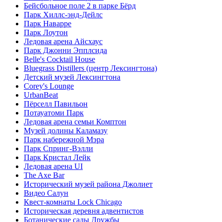
Бейсбольное поле 2 в парке Бёрд
Парк Хиллс-энд-Дейлс
Парк Наварре
Парк Лоутон
Ледовая арена Айсхаус
Парк Джонни Эпплсида
Belle's Cocktail House
Bluegrass Distillers (центр Лексингтона)
Детский музей Лексингтона
Corey's Lounge
UrbanBeat
Пёрселл Павильон
Потауатоми Парк
Ледовая арена семьи Комптон
Музей долины Каламазу
Парк набережной Мэра
Парк Спринг-Вэлли
Парк Кристал Лейк
Ледовая арена UI
The Axe Bar
Исторический музей района Джолиет
Видео Салун
Квест-комнаты Lock Chicago
Историческая деревня адвентистов
Ботанические сады Дружбы