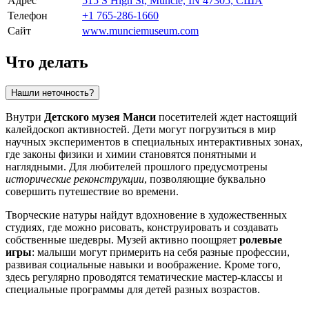
Адрес
515 S High St, Muncie, IN 47305, США
Телефон
+1 765-286-1660
Сайт
www.munciemuseum.com
Что делать
Нашли неточность?
Внутри
Детского музея Манси
посетителей ждет настоящий
калейдоскоп активностей. Дети могут погрузиться в мир
научных экспериментов в специальных интерактивных зонах,
где законы физики и химии становятся понятными и
наглядными. Для любителей прошлого предусмотрены
исторические реконструкции
, позволяющие буквально
совершить путешествие во времени.
Творческие натуры найдут вдохновение в художественных
студиях, где можно рисовать, конструировать и создавать
собственные шедевры. Музей активно поощряет
ролевые
игры
: малыши могут примерить на себя разные профессии,
развивая социальные навыки и воображение. Кроме того,
здесь регулярно проводятся тематические мастер-классы и
специальные программы для детей разных возрастов.