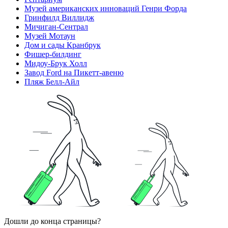
Музей американских инноваций Генри Форда
Гринфилд Виллидж
Мичиган-Сентрал
Музей Мотаун
Дом и сады Кранбрук
Фишер-билдинг
Мидоу-Брук Холл
Завод Ford на Пикетт-авеню
Пляж Белл-Айл
Дошли до конца страницы?