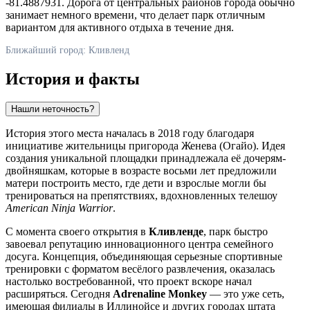
-81.4887931. Дорога от центральных районов города обычно
занимает немного времени, что делает парк отличным
вариантом для активного отдыха в течение дня.
Ближайший город: Кливленд
История и факты
Нашли неточность?
История этого места началась в 2018 году благодаря
инициативе жительницы пригорода Женева (Огайо). Идея
создания уникальной площадки принадлежала её дочерям-
двойняшкам, которые в возрасте восьми лет предложили
матери построить место, где дети и взрослые могли бы
тренироваться на препятствиях, вдохновленных телешоу
American Ninja Warrior
.
С момента своего открытия в
Кливленде
, парк быстро
завоевал репутацию инновационного центра семейного
досуга. Концепция, объединяющая серьезные спортивные
тренировки с форматом весёлого развлечения, оказалась
настолько востребованной, что проект вскоре начал
расширяться. Сегодня
Adrenaline Monkey
— это уже сеть,
имеющая филиалы в Иллинойсе и других городах штата