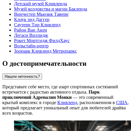
Детский музей Кливленда
Музей колдовства и магии Бакленда
Винчестер Мьюзик Таверн
Клоук энд Даггер
Саутерн Тир Кливленд
Район Ван Акен
Легаси Виллидж
Рокет Мортгидж ФилдХаус
Вольстайн-центр
Зоопарк Кливленд Метропаркс
О достопримечательности
Нашли неточность?
Представьте себе место, где азарт спортивных состязаний
встречается с радостью активного отдыха.
Парк
приключений Адреналин Монки
— это современный
крытый комплекс в городе
Кливленд
, расположенном в
США
,
который предлагает уникальный опыт для любителей драйва
всех возрастов.