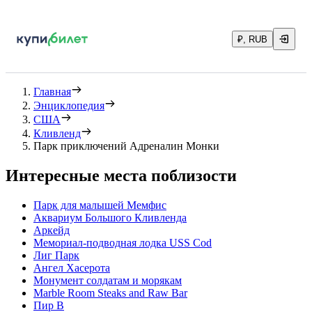
₽, RUB
Главная
Энциклопедия
США
Кливленд
Парк приключений Адреналин Монки
Интересные места поблизости
Парк для малышей Мемфис
Аквариум Большого Кливленда
Аркейд
Мемориал-подводная лодка USS Cod
Лиг Парк
Ангел Хасерота
Монумент солдатам и морякам
Marble Room Steaks and Raw Bar
Пир В