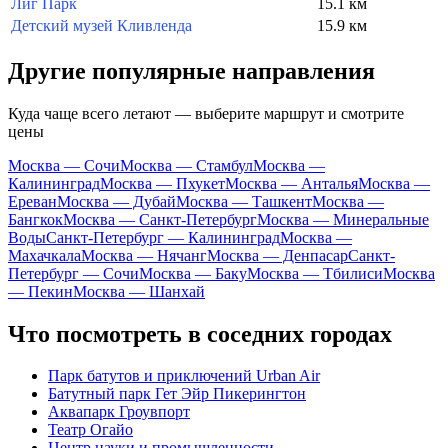
Лиг Парк
15.1 км
Детский музей Кливленда
15.9 км
Другие популярные направления
Куда чаще всего летают — выберите маршрут и смотрите
цены
Москва — Сочи
Москва — Стамбул
Москва —
Калининград
Москва — Пхукет
Москва — Анталья
Москва —
Ереван
Москва — Дубай
Москва — Ташкент
Москва —
Бангкок
Москва — Санкт-Петербург
Москва — Минеральные
Воды
Санкт-Петербург — Калининград
Москва —
Махачкала
Москва — Нячанг
Москва — Денпасар
Санкт-
Петербург — Сочи
Москва — Баку
Москва — Тбилиси
Москва
— Пекин
Москва — Шанхай
Что посмотреть в соседних городах
Парк батутов и приключений Urban Air
Батутный парк Гет Эйр Пикерингтон
Аквапарк Гроувпорт
Театр Огайо
Центр науки и промышленности