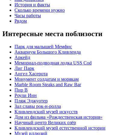
История и факты
Сколько времени нужно
Часы работы
Рядом
Интересные места поблизости
Парк для малышей Мемфис
Аквариум Большого Кливленда
Аркейд
Мемориал-подводная лодка USS Cod
Лиг Парк
Ангел Хасерота
Монумент солдатам и морякам
Marble Room Steaks and Raw Bar
Пир В
Роули Инн
Пляж Эджуотер
Зал славы рок-н-ролла
Кливлендский музей искусств
Дом из фильма «Рождественская история»
Научный центр Великих озёр
Кливлендский музей естественной истории
Музей иллюзий