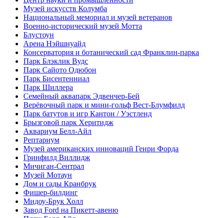
Музей искусств Колумба
Национальный мемориал и музей ветеранов
Военно-исторический музей Мотта
Блустоун
Арена Нэйшнуайд
Консерватория и ботанический сад Франклин-парка
Парк Блэклик Вудс
Парк Сайото Одюбон
Парк Бисентенниал
Парк Шиллера
Семейный аквапарк Эдвенчер-Бей
Верёвочный парк и мини-гольф Вест-Блумфилд
Парк батутов и игр Кантон / Уэстленд
Брызговой парк Херитидж
Аквариум Белл-Айл
Рептариум
Музей американских инноваций Генри Форда
Гринфилд Виллидж
Мичиган-Сентрал
Музей Мотаун
Дом и сады Кранбрук
Фишер-билдинг
Мидоу-Брук Холл
Завод Ford на Пикетт-авеню