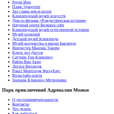
Роули Инн
Пляж Эджуотер
Зал славы рок-н-ролла
Кливлендский музей искусств
Дом из фильма «Рождественская история»
Научный центр Великих озёр
Кливлендский музей естественной истории
Музей иллюзий
Детский музей Кливленда
Музей колдовства и магии Бакленда
Винчестер Мьюзик Таверн
Клоук энд Даггер
Саутерн Тир Кливленд
Район Ван Акен
Легаси Виллидж
Рокет Мортгидж ФилдХаус
Вольстайн-центр
Зоопарк Кливленд Метропаркс
Парк приключений Адреналин Монки
О достопримечательности
Контакты
Что делать
Как добраться