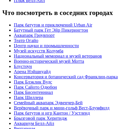
Пляж Белл-Айл
Что посмотреть в соседних городах
Парк батутов и приключений Urban Air
Батутный парк Гет Эйр Пикерингтон
Аквапарк Гроувпорт
Театр Огайо
Центр науки и промышленности
Музей искусств Колумба
Национальный мемориал и музей ветеранов
Военно-исторический музей Мотта
Блустоун
Арена Нэйшнуайд
Консерватория и ботанический сад Франклин-парка
Парк Блэклик Вудс
Парк Сайото Одюбон
Парк Бисентенниал
Парк Шиллера
Семейный аквапарк Эдвенчер-Бей
Верёвочный парк и мини-гольф Вест-Блумфилд
Парк батутов и игр Кантон / Уэстленд
Брызговой парк Херитидж
Аквариум Белл-Айл
Рептариум