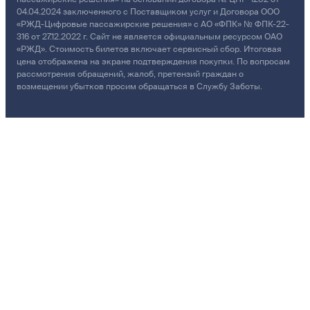
04.04.2024 заключенного с Поставщиком услуг и Договора ООО
«РЖД-Цифровые пассажирские решения» с АО «ФПК» № ФПК-22-
316 от 27.12.2022 г. Сайт не является официальным ресурсом ОАО
«РЖД». Стоимость билетов включает сервисный сбор. Итоговая
цена отображена на экране подтверждения покупки. По вопросам
рассмотрения обращений, жалоб, претензий граждан о
возмещении убытков просим обращаться в Службу Заботы.