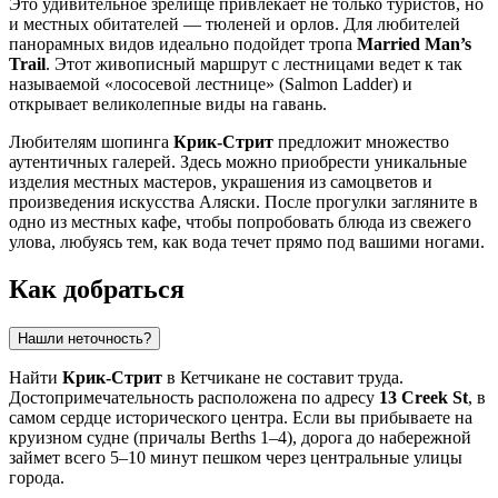
Это удивительное зрелище привлекает не только туристов, но
и местных обитателей — тюленей и орлов. Для любителей
панорамных видов идеально подойдет тропа
Married Man’s
Trail
. Этот живописный маршрут с лестницами ведет к так
называемой «лососевой лестнице» (Salmon Ladder) и
открывает великолепные виды на гавань.
Любителям шопинга
Крик-Стрит
предложит множество
аутентичных галерей. Здесь можно приобрести уникальные
изделия местных мастеров, украшения из самоцветов и
произведения искусства Аляски. После прогулки загляните в
одно из местных кафе, чтобы попробовать блюда из свежего
улова, любуясь тем, как вода течет прямо под вашими ногами.
Как добраться
Нашли неточность?
Найти
Крик-Стрит
в Кетчикане не составит труда.
Достопримечательность расположена по адресу
13 Creek St
, в
самом сердце исторического центра. Если вы прибываете на
круизном судне (причалы Berths 1–4), дорога до набережной
займет всего 5–10 минут пешком через центральные улицы
города.