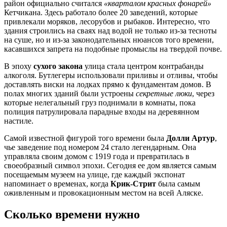
район официально считался
«кварталом красных фонарей»
Кетчикана. Здесь работало более 20 заведений, которые
привлекали моряков, лесорубов и рыбаков. Интересно, что
здания строились на сваях над водой не только из-за тесноты
на суше, но и из-за законодательных нюансов того времени,
касавшихся запрета на подобные промыслы на твердой почве.
В эпоху
сухого закона
улица стала центром контрабанды
алкоголя. Бутлегеры использовали приливы и отливы, чтобы
доставлять виски на лодках прямо к фундаментам домов. В
полах многих зданий были устроены
секретные люки
, через
которые нелегальный груз поднимали в комнаты, пока
полиция патрулировала парадные входы на деревянном
настиле.
Самой известной фигурой того времени была
Долли Артур
,
чье заведение под номером 24 стало легендарным. Она
управляла своим домом с 1919 года и превратилась в
своеобразный символ эпохи. Сегодня ее дом является самым
посещаемым музеем на улице, где каждый экспонат
напоминает о временах, когда
Крик-Стрит
была самым
оживленным и провокационным местом на всей Аляске.
Сколько времени нужно