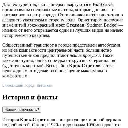
Для тех туристов, чьи лайнеры швартуются в
Ward Cove
,
организованы специальные шаттлы, которые доставляют
пассажиров в центр города. От остановки шаттла достаточно
следовать указателям в сторону воды. Ориентиром послужит
знаменитый ярко-красный
мост Стедман
(Stedman Bridge) —
именно от него открывается один из лучших видов на начало
исторического квартала.
Общественный транспорт в городе представлен автобусами,
но из-за компактности центральной части большинство
путешественников предпочитают
пешие прогулки
. Такси
также доступно, однако поездка от круизных терминалов
будет очень короткой. Весь район
Крик-Стрит
является
пешеходным, что делает его посещение максимально
комфортным.
Ближайший город: Кетчикан
История и факты
Нашли неточность?
История
Крик-Стрит
полна интригующих и порой дерзких
подробностей. С конца 1920-х и до начала 1950-х годов этот