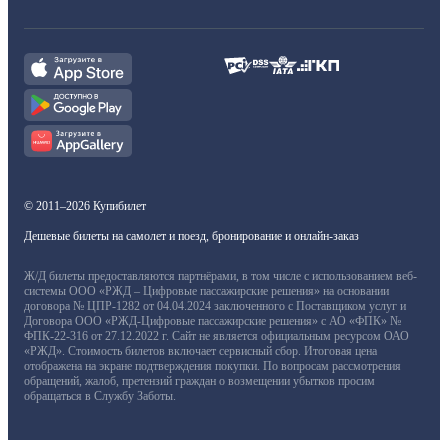
© 2011–2026 Купибилет
Дешевые билеты на самолет и поезд, бронирование и онлайн-заказ
Ж/Д билеты предоставляются партнёрами, в том числе с использованием веб-
системы ООО «РЖД – Цифровые пассажирские решения» на основании
договора № ЦПР-1282 от 04.04.2024 заключенного с Поставщиком услуг и
Договора ООО «РЖД-Цифровые пассажирские решения» с АО «ФПК» №
ФПК-22-316 от 27.12.2022 г. Сайт не является официальным ресурсом ОАО
«РЖД». Стоимость билетов включает сервисный сбор. Итоговая цена
отображена на экране подтверждения покупки. По вопросам рассмотрения
обращений, жалоб, претензий граждан о возмещении убытков просим
обращаться в Службу Заботы.