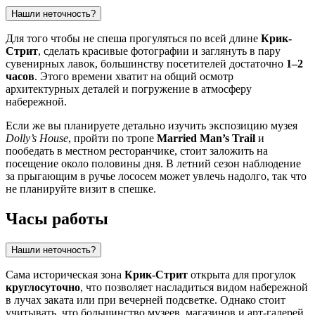
Нашли неточность?
Для того чтобы не спеша прогуляться по всей длине
Крик-
Стрит
, сделать красивые фотографии и заглянуть в пару
сувенирных лавок, большинству посетителей достаточно
1–2
часов
. Этого времени хватит на общий осмотр
архитектурных деталей и погружение в атмосферу
набережной.
Если же вы планируете детально изучить экспозицию музея
Dolly’s House
, пройти по тропе
Married Man’s Trail
и
пообедать в местном ресторанчике, стоит заложить на
посещение около половины дня. В летний сезон наблюдение
за прыгающим в ручье лососем может увлечь надолго, так что
не планируйте визит в спешке.
Часы работы
Нашли неточность?
Сама историческая зона
Крик-Стрит
открыта для прогулок
круглосуточно
, что позволяет насладиться видом набережной
в лучах заката или при вечерней подсветке. Однако стоит
учитывать, что большинство музеев, магазинов и арт-галерей