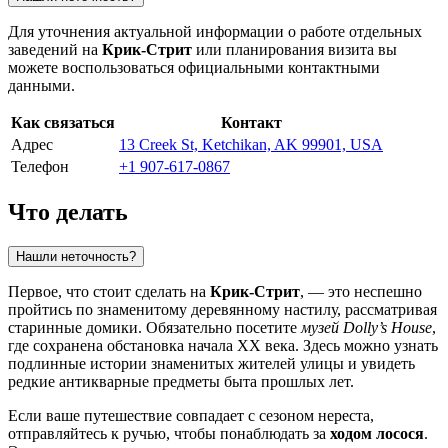
Для уточнения актуальной информации о работе отдельных
заведений на
Крик-Стрит
или планирования визита вы
можете воспользоваться официальными контактными
данными.
Как связаться
Контакт
Адрес
13 Creek St, Ketchikan, AK 99901, USA
Телефон
+1 907-617-0867
Что делать
Нашли неточность?
Первое, что стоит сделать на
Крик-Стрит
, — это неспешно
пройтись по знаменитому деревянному настилу, рассматривая
старинные домики. Обязательно посетите
музей Dolly’s House
,
где сохранена обстановка начала XX века. Здесь можно узнать
подлинные истории знаменитых жителей улицы и увидеть
редкие антикварные предметы быта прошлых лет.
Если ваше путешествие совпадает с сезоном нереста,
отправляйтесь к ручью, чтобы понаблюдать за
ходом лосося
.