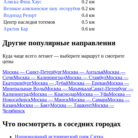
Аляска Фиш Хаус
0.2 км
Великое аляскинское шоу лесорубов
0.2 км
Водопад Резорт
0.4 км
Центр наследия тотемов
0.5 км
Арктик Бар
0.6 км
Другие популярные направления
Куда чаще всего летают — выберите маршрут и смотрите
цены
Москва — Санкт-Петербург
Москва — Анталья
Москва —
Сочи
Москва — Калининград
Москва — Стамбул
Москва —
Екатеринбург
Москва — Дубай
Москва — Ереван
Москва —
Минеральные Воды
Москва — Махачкала
Санкт-Петербург —
Калининград
Москва — Краснодар
Москва — Уфа
Москва —
Новосибирск
Москва — Минск
Москва — Самара
Москва —
Казань
Москва — Баку
Москва — Ташкент
Москва —
Челябинск
Что посмотреть в соседних городах
Национальный исторический парк Ситка