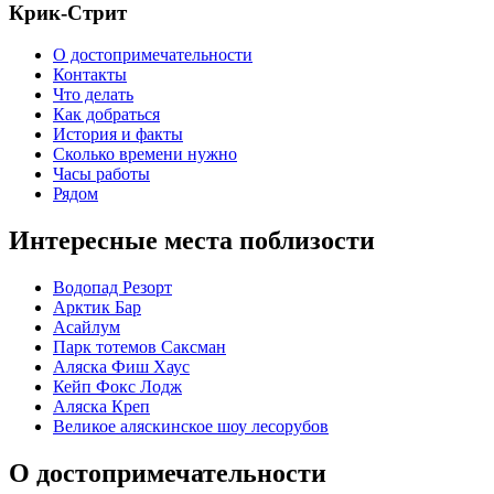
Крик-Стрит
О достопримечательности
Контакты
Что делать
Как добраться
История и факты
Сколько времени нужно
Часы работы
Рядом
Интересные места поблизости
Водопад Резорт
Арктик Бар
Асайлум
Парк тотемов Саксман
Аляска Фиш Хаус
Кейп Фокс Лодж
Аляска Креп
Великое аляскинское шоу лесорубов
О достопримечательности