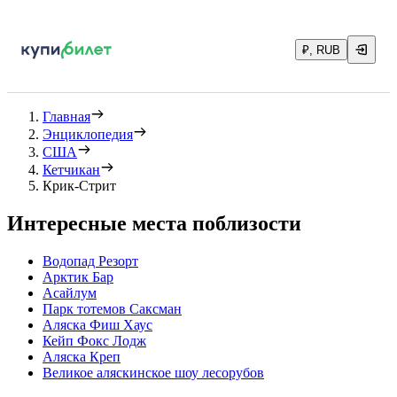
₽, RUB
Главная
Энциклопедия
США
Кетчикан
Крик-Стрит
Интересные места поблизости
Водопад Резорт
Арктик Бар
Асайлум
Парк тотемов Саксман
Аляска Фиш Хаус
Кейп Фокс Лодж
Аляска Креп
Великое аляскинское шоу лесорубов