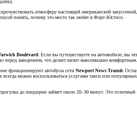
алеку.
рочувствовать атмосферу настоящей американской закусочной, г
особ понять, почему это место так любят в
Форт-Юстисе
.
arwick Boulevard
. Если вы путешествуете на автомобиле, вы л
о перед заведением, что делает визит максимально комфортным
айоне функционируют автобусы сети
Newport News Transit
. Оста
же всегда можно воспользоваться услугами такси или популярных
 прогулка до пиццерии займет около 20–30 минут. Это отличный