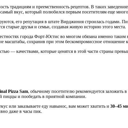
ность традициям и преемственность рецептов. В таких заведени
т самый вкус, который полюбился первым посетителям еще много 
руются, его репутация в штате Вирджиния строилась годами. П
ся старые друзья и семьи, создавая живую историю этого места.
естностях города
Форт-Юстис
во многом обязана именно таким 
ие масштабы, сохранив при этом бескомпромиссное отношение к
тью — качествами, которые ценятся в этой части страны превыш
inal Pizza Sam
, обычному посетителю рекомендуется заложить в
й пиццы и пообедать в приятной компании.
кус или заказываете еду навынос, вам может хватить и
30–45 м
вно даже в часы пик.