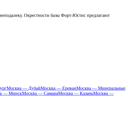
 неподалеку. Окрестности базы
Форт-Юстис
предлагают
ург
Москва — Дубай
Москва — Ереван
Москва — Минеральные
а — Минск
Москва — Самара
Москва — Казань
Москва —