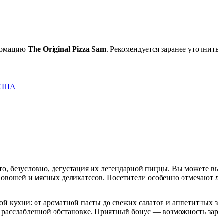
формацию
The Original Pizza Sam
. Рекомендуется заранее уточнит
, США
это, безусловно, дегустация их легендарной пиццы. Вы можете в
м овощей и мясных деликатесов. Посетители особенно отмечают
й кухни: от ароматной пасты до свежих салатов и аппетитных з
в расслабленной обстановке. Приятный бонус — возможность зар