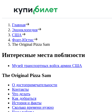
Главная
Энциклопедия
США
Форт-Юстис
The Original Pizza Sam
Интересные места поблизости
Музей транспортных войск армии США
The Original Pizza Sam
О достопримечательности
Контакты
Что делать
Как добраться
История и факты
Сколько времени нужно
Часы работы