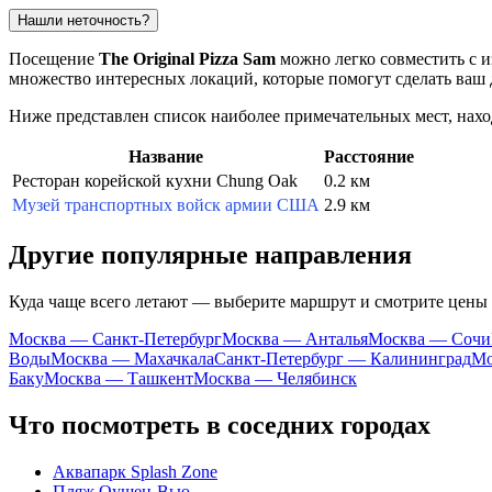
Нашли неточность?
Посещение
The Original Pizza Sam
можно легко совместить с 
множество интересных локаций, которые помогут сделать ваш
Ниже представлен список наиболее примечательных мест, нахо
Название
Расстояние
Ресторан корейской кухни Chung Oak
0.2 км
Музей транспортных войск армии США
2.9 км
Другие популярные направления
Куда чаще всего летают — выберите маршрут и смотрите цены
Москва — Санкт-Петербург
Москва — Анталья
Москва — Сочи
Воды
Москва — Махачкала
Санкт-Петербург — Калининград
Мо
Баку
Москва — Ташкент
Москва — Челябинск
Что посмотреть в соседних городах
Аквапарк Splash Zone
Пляж Оушен-Вью