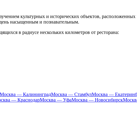
изучением культурных и исторических объектов, расположенных
 день насыщенным и познавательным.
дящихся в радиусе нескольких километров от ресторана:
Москва — Калининград
Москва — Стамбул
Москва — Екатеринб
сква — Краснодар
Москва — Уфа
Москва — Новосибирск
Москв