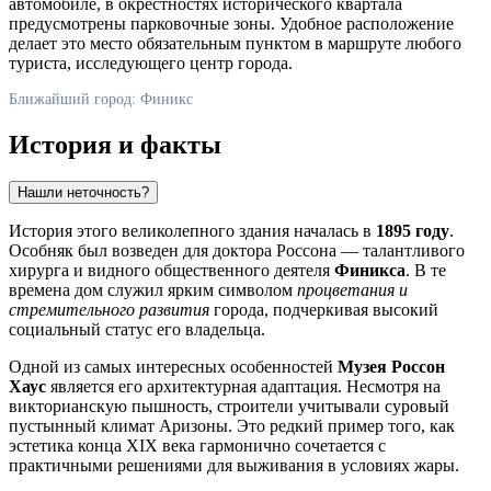
автомобиле, в окрестностях исторического квартала
предусмотрены парковочные зоны. Удобное расположение
делает это место обязательным пунктом в маршруте любого
туриста, исследующего центр города.
Ближайший город: Финикс
История и факты
Нашли неточность?
История этого великолепного здания началась в
1895 году
.
Особняк был возведен для доктора Россона — талантливого
хирурга и видного общественного деятеля
Финикса
. В те
времена дом служил ярким символом
процветания и
стремительного развития
города, подчеркивая высокий
социальный статус его владельца.
Одной из самых интересных особенностей
Музея Россон
Хаус
является его архитектурная адаптация. Несмотря на
викторианскую пышность, строители учитывали суровый
пустынный климат Аризоны. Это редкий пример того, как
эстетика конца XIX века гармонично сочетается с
практичными решениями для выживания в условиях жары.