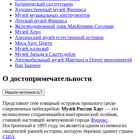
Ботанический сад пустыни
Художественный музей Финикса
Музей музыкальных инструментов
Детский музей Финикса
Железнодорожный парк МакКормик-Силлман
Музей Херд
Аризонский музей естественной истории
Меса Артс Центр
Музей иллюзий
Музей Запада в Скоттсдейле
Автомобильный музей Мартина и Центр мероприятий
Ван Бьюрен
О достопримечательности
Нашли неточность?
Представьте себе изящный островок прошлого среди
современных небоскребов:
Музей Россон Хаус
— это
великолепно сохранившийся викторианский особняк,
ставший настоящей жемчужиной города
Финикс
.
Построенный в 1895 году, он является одним из немногих
свидетелей ранней истории, которую бережно хранит страна
США
.