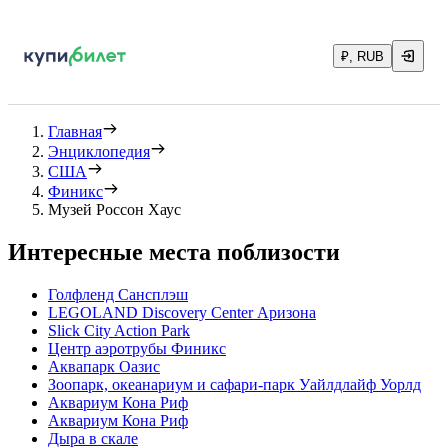
₽, RUB
Главная
Энциклопедия
США
Финикс
Музей Россон Хаус
Интересные места поблизости
Голфленд Сансплэш
LEGOLAND Discovery Center Аризона
Slick City Action Park
Центр аэротрубы Финикс
Аквапарк Оазис
Зоопарк, океанариум и сафари-парк Уайлдлайф Уорлд
Аквариум Кона Риф
Аквариум Кона Риф
Дыра в скале