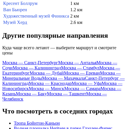
Кресент Боллрум
1 км
Ван Бьюрен
1.2 км
Художественный музей Финикса
2 км
Музей Херд
2.6 км
Другие популярные направления
Куда чаще всего летают — выберите маршрут и смотрите
цены
Москва — Санкт-Петербург
Москва — Анталья
Москва —
Сочи
Москва — Калининград
Москва — Стамбул
Москва —
Екатеринбург
Москва — Дубай
Москва — Ереван
Москва —
Минеральные Воды
Москва — Махачкала
Санкт-Петербург —
Калининград
Москва — Краснодар
Москва — Уфа
Москва —
Новосибирск
Москва — Минск
Москва — Самара
Москва —
Казань
Москва — Баку
Москва — Ташкент
Москва —
Челябинск
Что посмотреть в соседних городах
Тропа Бойнтон-Каньон
Водная площадка Heritage в парке Глэдден-Фармс