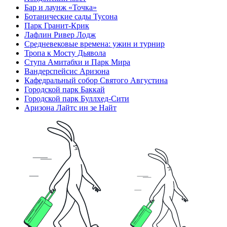
Бар и лаунж «Точка»
Ботанические сады Тусона
Парк Гранит-Крик
Лафлин Ривер Лодж
Средневековые времена: ужин и турнир
Тропа к Мосту Дьявола
Ступа Амитабхи и Парк Мира
Вандерспейсис Аризона
Кафедральный собор Святого Августина
Городской парк Баккай
Городской парк Буллхед-Сити
Аризона Лайтс ин зе Найт