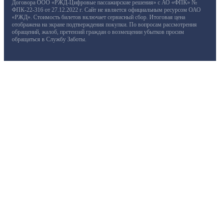
Договора ООО «РЖД-Цифровые пассажирские решения» с АО «ФПК» №
ФПК-22-316 от 27.12.2022 г. Сайт не является официальным ресурсом ОАО
«РЖД». Стоимость билетов включает сервисный сбор. Итоговая цена
отображена на экране подтверждения покупки. По вопросам рассмотрения
обращений, жалоб, претензий граждан о возмещении убытков просим
обращаться в Службу Заботы.