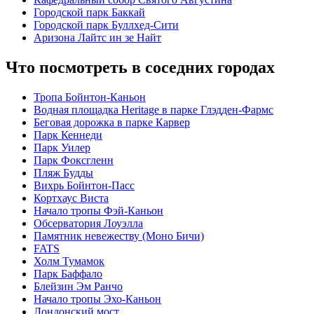
Городской парк Баккай
Городской парк Буллхед-Сити
Аризона Лайтс ин зе Найт
Что посмотреть в соседних городах
Тропа Бойнтон-Каньон
Водная площадка Heritage в парке Глэдден-Фармс
Беговая дорожка в парке Карвер
Парк Кеннеди
Парк Уилер
Парк Фоксгленн
Пляж Будды
Вихрь Бойнтон-Пасс
Кортхаус Виста
Начало тропы Фэй-Каньон
Обсерватория Лоуэлла
Памятник невежеству (Моно Бичи)
FATS
Холм Тумамок
Парк Баффало
Блейзин Эм Ранчо
Начало тропы Эхо-Каньон
Лондонский мост