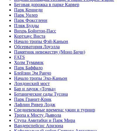
Беговая дорожка в парке Карвер
Парк Кеннеди
Парк Уилер
Парк Фоксгленн
Пляж Будды
Вихрь Бойнтон-Пасс
Кортхаус Виста
Начало тропы Фэй-Каньон
Обсерватория Лоуэлла
Памятник невежеству (Моно Бичи)
FATS
Холм Тумамок
Парк Баффало
Блейзин Эм Ранчо
Начало тропы Эхо-Каньон
Лондонский мост
Бар и лаунж «Точка»
Ботанические сады Тусона
Парк Гранит-Крик
Лафлин Ривер Лодж
Средневековые времена: ужин и турнир
Тропа к Мосту Дьявола
Ступа Амитабхи и Парк Мира
Вандерспейсис Аризона
Кафедральный собор Святого Августина