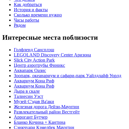
Как добраться
История и факты
Сколько времени нужно
Часы работы
Рядом
Интересные места поблизости
Голфленд Сансплэш
LEGOLAND Discovery Center Аризона
Slick City Action Park
Центр аэротрубы Финикс
Аквапарк Оазис
Зоопарк, океанариум и сафари-парк Уайлдлайф Уорлд
Аквариум Кона Риф
Аквариум Кона Риф
Дыра в скале
Талиесин Уэст
Музей С'эдав Ва'аки
Железная дорога Дейзи-Маунтин
Развлекательный район Вестгейт
Аррогант Бутчер
Бланко Кочина + Кантинa
Сэнкчуари Кэмелбек Маунтин