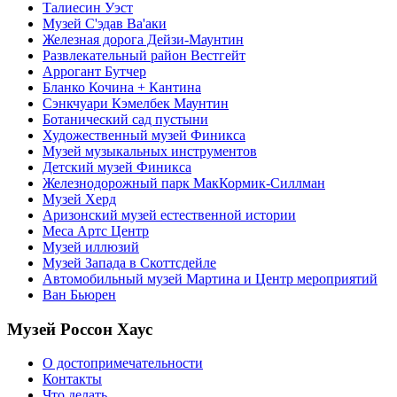
Талиесин Уэст
Музей С'эдав Ва'аки
Железная дорога Дейзи-Маунтин
Развлекательный район Вестгейт
Аррогант Бутчер
Бланко Кочина + Кантинa
Сэнкчуари Кэмелбек Маунтин
Ботанический сад пустыни
Художественный музей Финикса
Музей музыкальных инструментов
Детский музей Финикса
Железнодорожный парк МакКормик-Силлман
Музей Херд
Аризонский музей естественной истории
Меса Артс Центр
Музей иллюзий
Музей Запада в Скоттсдейле
Автомобильный музей Мартина и Центр мероприятий
Ван Бьюрен
Музей Россон Хаус
О достопримечательности
Контакты
Что делать