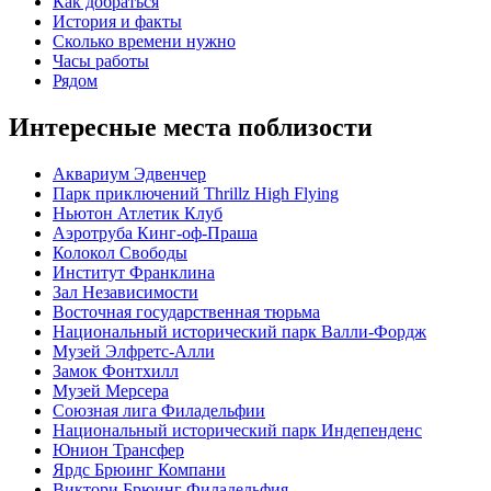
Как добраться
История и факты
Сколько времени нужно
Часы работы
Рядом
Интересные места поблизости
Аквариум Эдвенчер
Парк приключений Thrillz High Flying
Ньютон Атлетик Клуб
Аэротруба Кинг-оф-Праша
Колокол Свободы
Институт Франклина
Зал Независимости
Восточная государственная тюрьма
Национальный исторический парк Валли-Фордж
Музей Элфретс-Алли
Замок Фонтхилл
Музей Мерсера
Союзная лига Филадельфии
Национальный исторический парк Индепенденс
Юнион Трансфер
Ярдс Брюинг Компани
Виктори Брюинг Филадельфия