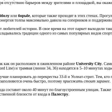
ря отсутствию барьеров между зрителями и площадкой, вы окаж
йболу
или
борьбе
, которые также проходят в этих стенах. Прогу
 энергия толпы максимально давила на соперников и поддержива
т любителей истории. В свое время на этот паркет выходили та
акладывались традиции одного из самых популярных видов спорт
так как он расположен в оживленном районе
University City
. Сам
rd Line) и трамвая (линии 34, 36) находятся в 5–10 минутах ходь
лучше планировать до перекрестка 33-й и Уолнат-стрит. Тем, кто
й заполняются очень быстро, поэтому
приезжать стоит заранее
.
ода составит около 40 минут по благоустроенным улицам. Также
ственной близости от входа в
Палестру
.