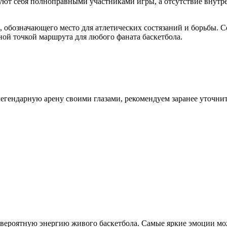
вуют себя полноправными участниками игры, а отсутствие внут
, обозначающего место для атлетических состязаний и борьбы. 
ьной точкой маршрута для любого фаната баскетбола.
 легендарную арену своими глазами, рекомендуем заранее уточн
евероятную энергию живого баскетбола. Самые яркие эмоции мо