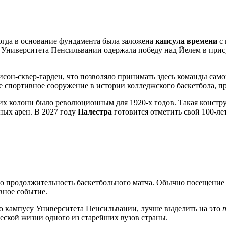
когда в основание фундамента была заложена
капсула времени
с 
а Университета Пенсильвании одержала победу над Йелем в при
сон-сквер-гарден, что позволяло принимать здесь команды само
е спортивное сооружение в истории колледжского баскетбола, пр
их колонн было революционным для 1920-х годов. Такая констру
ных арен. В 2027 году
Палестра
готовится отметить свой 100-л
юю продолжительность баскетбольного матча. Обычно посещение
вное событие.
по кампусу Университета Пенсильвании, лучше выделить на это
еской жизни одного из старейших вузов страны.