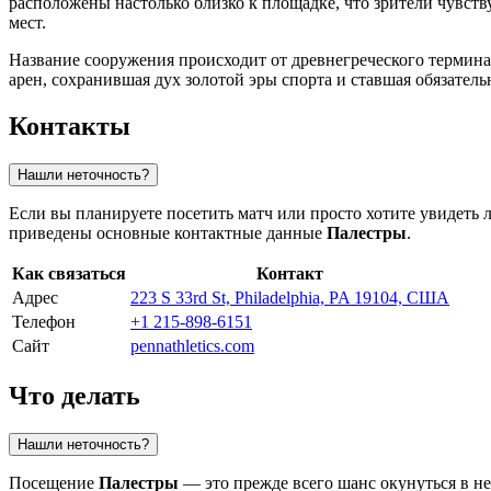
расположены настолько близко к площадке, что зрители чувст
мест.
Название сооружения происходит от древнегреческого термина
арен, сохранившая дух золотой эры спорта и ставшая обязател
Контакты
Нашли неточность?
Если вы планируете посетить матч или просто хотите увидеть
приведены основные контактные данные
Палестры
.
Как связаться
Контакт
Адрес
223 S 33rd St, Philadelphia, PA 19104, США
Телефон
+1 215-898-6151
Сайт
pennathletics.com
Что делать
Нашли неточность?
Посещение
Палестры
— это прежде всего шанс окунуться в н