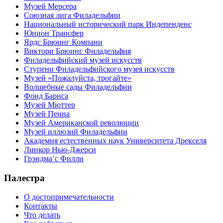
Музей Мерсера
Союзная лига Филадельфии
Национальный исторический парк Индепенденс
Юнион Трансфер
Ярдс Брюинг Компани
Виктори Брюинг Филадельфия
Филадельфийский музей искусств
Ступени Филадельфийского музея искусств
Музей «Пожалуйста, трогайте»
Волшебные сады Филадельфии
Фонд Барнса
Музей Мюттер
Музей Пенна
Музей Американской революции
Музей иллюзий Филадельфии
Академия естественных наук Университета Дрекселя
Линкор Нью-Джерси
Грэндма’с Филли
Палестра
О достопримечательности
Контакты
Что делать