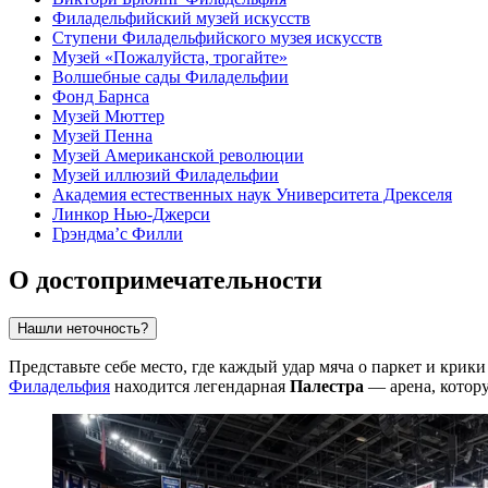
Филадельфийский музей искусств
Ступени Филадельфийского музея искусств
Музей «Пожалуйста, трогайте»
Волшебные сады Филадельфии
Фонд Барнса
Музей Мюттер
Музей Пенна
Музей Американской революции
Музей иллюзий Филадельфии
Академия естественных наук Университета Дрекселя
Линкор Нью-Джерси
Грэндма’с Филли
О достопримечательности
Нашли неточность?
Представьте себе место, где каждый удар мяча о паркет и кри
Филадельфия
находится легендарная
Палестра
— арена, котор