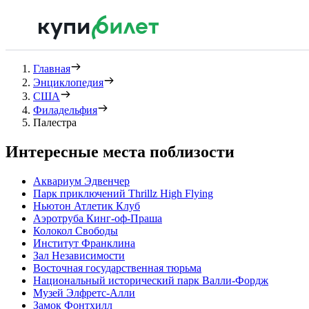
Главная
Энциклопедия
США
Филадельфия
Палестра
Интересные места поблизости
Аквариум Эдвенчер
Парк приключений Thrillz High Flying
Ньютон Атлетик Клуб
Аэротруба Кинг-оф-Праша
Колокол Свободы
Институт Франклина
Зал Независимости
Восточная государственная тюрьма
Национальный исторический парк Валли-Фордж
Музей Элфретс-Алли
Замок Фонтхилл