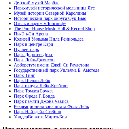
Детский музей Марблс
Парк-музей исторической мельницы Ятс
Музей истории Северной Каролины
Исторический парк округа Оук-Вью
Отель и лаунж «Лонглиф»
The Pour House Music Hall & Record Shop
Пи-Эн-Си Арена
Колизей Уильяма Нила Рейнольдса
Парк в центре Кэри
Пуллен-парк
Парк Доротеи Дикс
Парк Лейк-Джонсон
Арборетум имени Джей Си Раулстона
Государственный парк Уильяма Б. Амстеда
Парк Тинг
Парк Шелли-Лейк
Парк округа Лейк-Крэбтри
Парк Томаса Брукса
Парк Фреда Г. Бонда
Парк памяти Джона Чависа
Рекреационная зона штата Фолс-Лейк
Парк Найтдейл Стейшн
УондерВоркс в Миртл-Бич