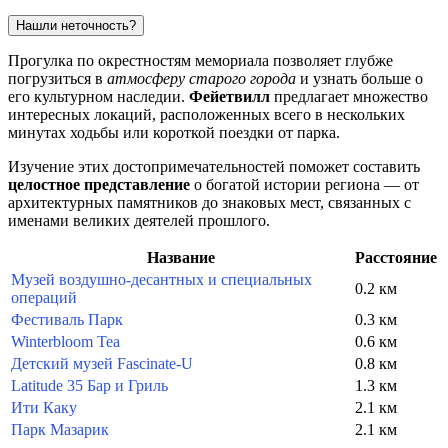
Нашли неточность?
Прогулка по окрестностям мемориала позволяет глубже
погрузиться в
атмосферу старого города
и узнать больше о
его культурном наследии.
Фейетвилл
предлагает множество
интересных локаций, расположенных всего в нескольких
минутах ходьбы или короткой поездки от парка.
Изучение этих достопримечательностей поможет составить
целостное представление
о богатой истории региона — от
архитектурных памятников до знаковых мест, связанных с
именами великих деятелей прошлого.
Название
Расстояние
Музей воздушно-десантных и специальных
0.2 км
операций
Фестиваль Парк
0.3 км
Winterbloom Tea
0.6 км
Детский музей Fascinate-U
0.8 км
Latitude 35 Бар и Гриль
1.3 км
Ити Каку
2.1 км
Парк Мазарик
2.1 км