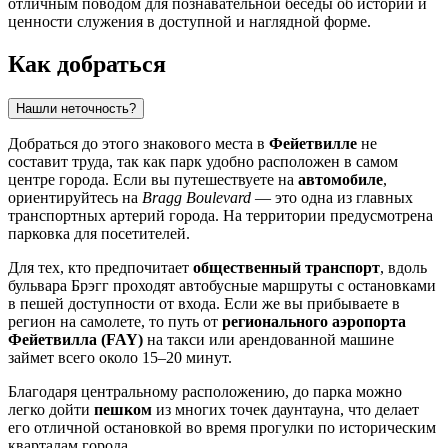
отличным поводом для познавательной беседы об истории и
ценности служения в доступной и наглядной форме.
Как добраться
Нашли неточность?
Добраться до этого знакового места в
Фейетвилле
не
составит труда, так как парк удобно расположен в самом
центре города. Если вы путешествуете на
автомобиле
,
ориентируйтесь на
Bragg Boulevard
— это одна из главных
транспортных артерий города. На территории предусмотрена
парковка для посетителей.
Для тех, кто предпочитает
общественный транспорт
, вдоль
бульвара Брэгг проходят автобусные маршруты с остановками
в пешей доступности от входа. Если же вы прибываете в
регион на самолете, то путь от
регионального аэропорта
Фейетвилла (FAY)
на такси или арендованной машине
займет всего около 15–20 минут.
Благодаря центральному расположению, до парка можно
легко дойти
пешком
из многих точек даунтауна, что делает
его отличной остановкой во время прогулки по историческим
кварталам города.