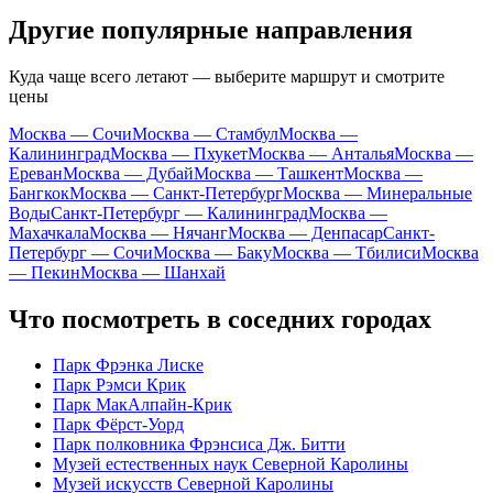
Другие популярные направления
Куда чаще всего летают — выберите маршрут и смотрите
цены
Москва — Сочи
Москва — Стамбул
Москва —
Калининград
Москва — Пхукет
Москва — Анталья
Москва —
Ереван
Москва — Дубай
Москва — Ташкент
Москва —
Бангкок
Москва — Санкт-Петербург
Москва — Минеральные
Воды
Санкт-Петербург — Калининград
Москва —
Махачкала
Москва — Нячанг
Москва — Денпасар
Санкт-
Петербург — Сочи
Москва — Баку
Москва — Тбилиси
Москва
— Пекин
Москва — Шанхай
Что посмотреть в соседних городах
Парк Фрэнка Лиске
Парк Рэмси Крик
Парк МакАлпайн-Крик
Парк Фёрст-Уорд
Парк полковника Фрэнсиса Дж. Битти
Музей естественных наук Северной Каролины
Музей искусств Северной Каролины