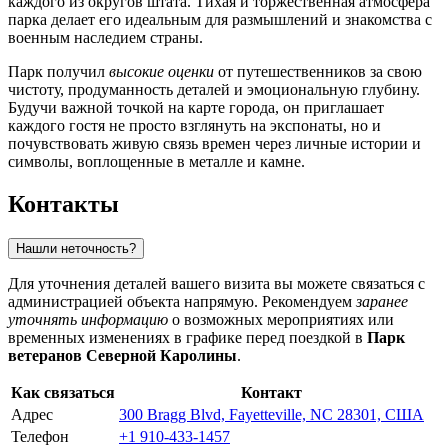
каждого из округов штата. Тихая и торжественная атмосфера
парка делает его идеальным для размышлений и знакомства с
военным наследием страны.
Парк получил
высокие оценки
от путешественников за свою
чистоту, продуманность деталей и эмоциональную глубину.
Будучи важной точкой на карте города, он приглашает
каждого гостя не просто взглянуть на экспонаты, но и
почувствовать живую связь времен через личные истории и
символы, воплощенные в металле и камне.
Контакты
Нашли неточность?
Для уточнения деталей вашего визита вы можете связаться с
администрацией объекта напрямую. Рекомендуем
заранее
уточнять информацию
о возможных мероприятиях или
временных изменениях в графике перед поездкой в
Парк
ветеранов Северной Каролины
.
Как связаться
Контакт
Адрес
300 Bragg Blvd, Fayetteville, NC 28301, США
Телефон
+1 910-433-1457