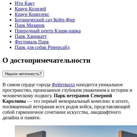
Ити Каку
Краун Колизей
Краун Комплекс
Ботанический сад Кейп-Фир
Парк Мазарик
Природный центр Кларк-парка
Парк Ханикатт
Фестиваль Парк
Парк для собак Риверсайд
О достопримечательности
Нашли неточность?
В самом сердце города
Фейетвилл
находится уникальное
пространство, пронизанное глубоким уважением к истории и
человеческому подвигу.
Парк ветеранов Северной
Каролины
— это первый мемориальный комплекс в штате,
посвященный ветеранам всех родов войск, представляющий
собой гармоничное сочетание искусства, ландшафтного
дизайна и памяти.