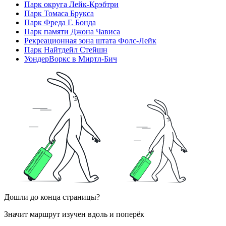
Парк округа Лейк-Крэбтри
Парк Томаса Брукса
Парк Фреда Г. Бонда
Парк памяти Джона Чависа
Рекреационная зона штата Фолс-Лейк
Парк Найтдейл Стейшн
УондерВоркс в Миртл-Бич
Дошли до конца страницы?
Значит маршрут изучен вдоль и поперёк