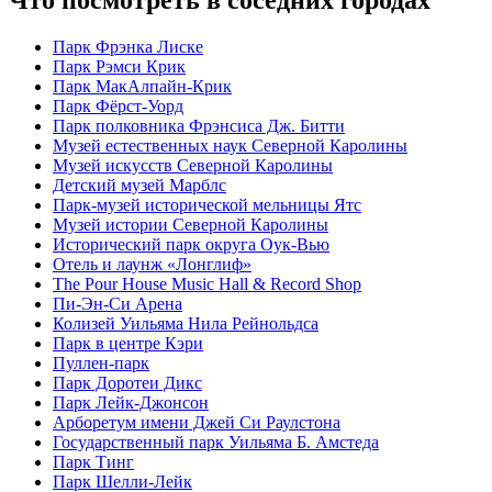
Что посмотреть в соседних городах
Парк Фрэнка Лиске
Парк Рэмси Крик
Парк МакАлпайн-Крик
Парк Фёрст-Уорд
Парк полковника Фрэнсиса Дж. Битти
Музей естественных наук Северной Каролины
Музей искусств Северной Каролины
Детский музей Марблс
Парк-музей исторической мельницы Ятс
Музей истории Северной Каролины
Исторический парк округа Оук-Вью
Отель и лаунж «Лонглиф»
The Pour House Music Hall & Record Shop
Пи-Эн-Си Арена
Колизей Уильяма Нила Рейнольдса
Парк в центре Кэри
Пуллен-парк
Парк Доротеи Дикс
Парк Лейк-Джонсон
Арборетум имени Джей Си Раулстона
Государственный парк Уильяма Б. Амстеда
Парк Тинг
Парк Шелли-Лейк