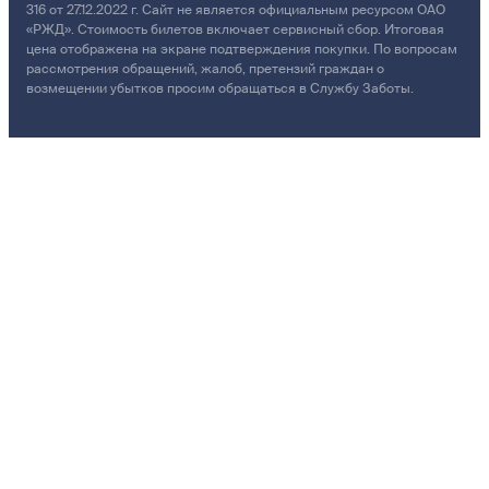
316 от 27.12.2022 г. Сайт не является официальным ресурсом ОАО
«РЖД». Стоимость билетов включает сервисный сбор. Итоговая
цена отображена на экране подтверждения покупки. По вопросам
рассмотрения обращений, жалоб, претензий граждан о
возмещении убытков просим обращаться в Службу Заботы.