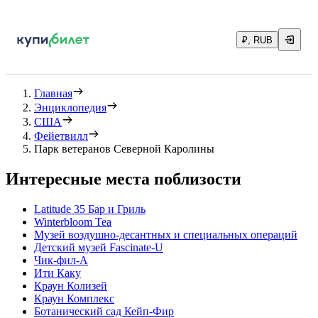
₽, RUB
Главная
Энциклопедия
США
Фейетвилл
Парк ветеранов Северной Каролины
Интересные места поблизости
Latitude 35 Бар и Гриль
Winterbloom Tea
Музей воздушно-десантных и специальных операций
Детский музей Fascinate-U
Чик-фил-А
Ити Каку
Краун Колизей
Краун Комплекс
Ботанический сад Кейп-Фир