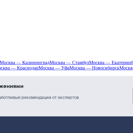
Москва — Калининград
Москва — Стамбул
Москва — Екатеринб
сква — Краснодар
Москва — Уфа
Москва — Новосибирск
Москв
ожениями
аботливые рекомендации от экспертов