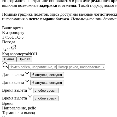
Информация на странице обновляется в
режиме реального вр
включая возможные
задержки и отмены
. Такой подход помога
Помимо графика полетов, здесь доступны важные логистически
информация о
ленте выдачи багажа
.
Используйте эти данные д
Ваше время
В аэропорту
17
:
56
UTC
-5
Погода
+24°
Код аэропорта
NOH
Вылет
Прилёт
Дата вылета
6 августа, сегодня
Дата вылета
6 августа, сегодня
Время вылета
Любое время
Время вылета
Любое время
Время
Направление, рейс
Терминал и выход