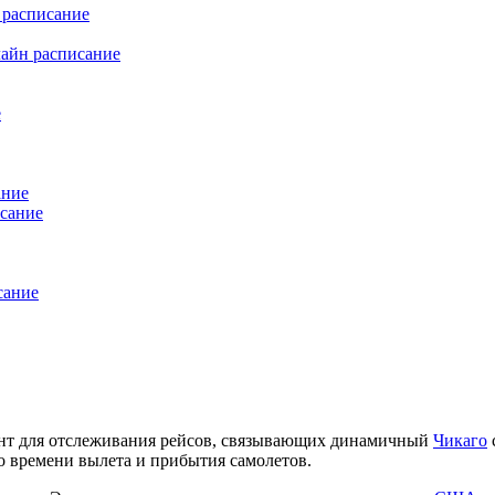
 расписание
айн расписание
е
ание
сание
сание
нт для отслеживания рейсов, связывающих динамичный
Чикаго
о времени вылета и прибытия самолетов.