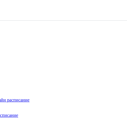
айн расписание
асписание