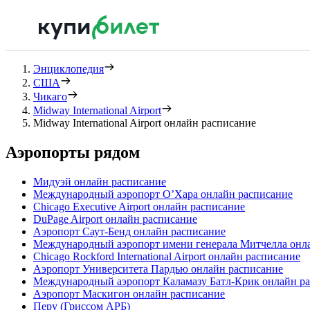
Энциклопедия
США
Чикаго
Midway International Airport
Midway International Airport онлайн расписание
Аэропорты рядом
Мидуэй онлайн расписание
Международный аэропорт О’Хара онлайн расписание
Chicago Executive Airport онлайн расписание
DuPage Airport онлайн расписание
Аэропорт Саут-Бенд онлайн расписание
Международный аэропорт имени генерала Митчелла онл
Chicago Rockford International Airport онлайн расписание
Аэропорт Университета Пардью онлайн расписание
Международный аэропорт Каламазу Батл-Крик онлайн р
Аэропорт Маскигон онлайн расписание
Перу (Гриссом АРБ)