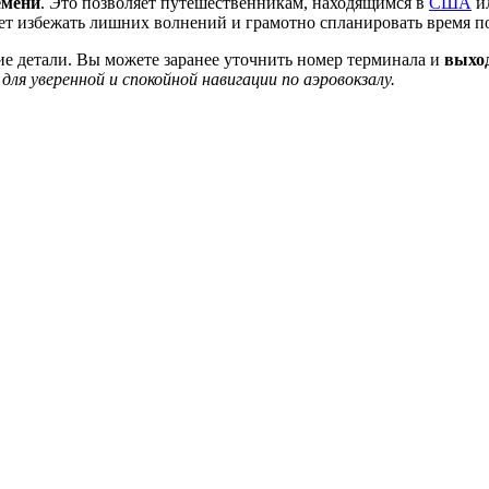
емени
. Это позволяет путешественникам, находящимся в
США
ил
ет избежать лишних волнений и грамотно спланировать время по
е детали. Вы можете заранее уточнить номер терминала и
выход
ля уверенной и спокойной навигации по аэровокзалу.