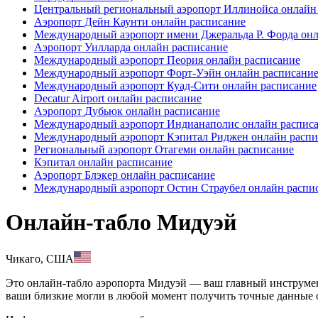
Центральный региональный аэропорт Иллинойса онлайн
Аэропорт Дейн Каунти онлайн расписание
Международный аэропорт имени Джеральда Р. Форда онл
Аэропорт Уилларда онлайн расписание
Международный аэропорт Пеория онлайн расписание
Международный аэропорт Форт-Уэйн онлайн расписани
Международный аэропорт Куад-Сити онлайн расписание
Decatur Airport онлайн расписание
Аэропорт Дубьюк онлайн расписание
Международный аэропорт Индианаполис онлайн распис
Международный аэропорт Кэпитал Риджен онлайн распи
Региональный аэропорт Отагеми онлайн расписание
Кэпитал онлайн расписание
Аэропорт Блэкер онлайн расписание
Международный аэропорт Остин Страубел онлайн распи
Онлайн-табло Мидуэй
Чикаго
,
США
Это онлайн-табло аэропорта Мидуэй — ваш главный инструме
ваши близкие могли в любой момент получить точные данные 