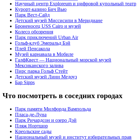
Научный центр Exploreum и цифровой купольный театр
Курорт-казино Бич Вью
Парк Вест-Сайд
Детский музей Миссисипи в Меридиане
Броненосец USS Cairo и музей
Колесо обозрения
Парк приключений Urban Air
Гольф-клуб Эмеральд Бэй
Плей Пенсакола
Музей карнавала в Мобиле
ГалфКвест — Национальный морской музей
Мексиканского залива
Пирс парка Гольф Стейт
Детский музей Линн Медоуз
Бар Sipps
Что посмотреть в соседних городах
Парк памяти Милфорда Вампольда
Пласа-де-Луна
Парк Ричардсон и озеро Дэй
Пляж Нортшор
Креольские сады
Национальный музей и институт избирательных прав