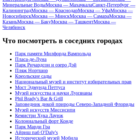
Минеральные Воды
Москва — Махачкала
Санкт-Петербург —
Калининград
Москва — Краснодар
Москва — Уфа
Москва —
Новосибирск
Москва — Минск
Москва — Самара
Москва —
Казань
Москва — Баку
Москва — Ташкент
Москва —
Челябинск
Что посмотреть в соседних городах
Парк памяти Милфорда Вампольда
Пласа-де-Луна
Парк Ричардсон и озеро Дэй
Пляж Нортшор
Креольские сады
Национальный музей и институт избирательных прав
Мост Эдмунда Петтуса
Музей искусства и науки Луизианы
Phil Brady's Bar & Grill
Заповедник дикой природы Северо-Западной Флориды
Музей искусств Миссисипи
Кемистри Хука Лаунж
Колониальный форт Конде
Парк Марди Гра
Айриш паб O'Daly's
Исторический музей Мобила