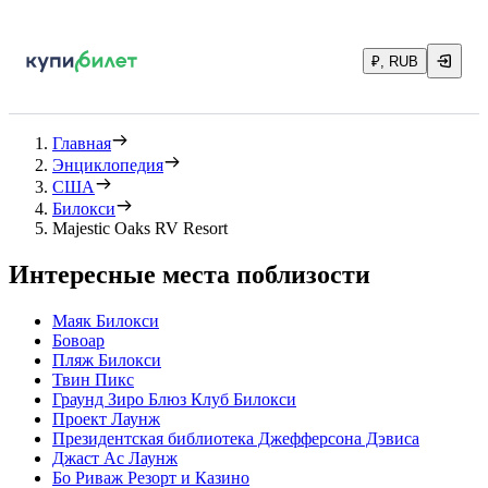
₽, RUB
Главная
Энциклопедия
США
Билокси
Majestic Oaks RV Resort
Интересные места поблизости
Маяк Билокси
Бовоар
Пляж Билокси
Твин Пикс
Граунд Зиро Блюз Клуб Билокси
Проект Лаунж
Президентская библиотека Джефферсона Дэвиса
Джаст Ас Лаунж
Бо Риваж Резорт и Казино