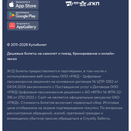
© 2011–2026 Купибилет
Дешевые билеты на самолет и поезд, бронирование и онлайн-
заказ
Ж/Д билеты предоставляются партнёрами, в том числе с
использованием веб-системы ООО «РЖД – Цифровые
пассажирские решения» на основании договора № ЦПР-1282 от
04.04.2024 заключенного с Поставщиком услуг и Договора ООО
«РЖД-Цифровые пассажирские решения» с АО «ФПК» № ФПК-22-
316 от 27.12.2022 г. Сайт не является официальным ресурсом ОАО
«РЖД». Стоимость билетов включает сервисный сбор. Итоговая
цена отображена на экране подтверждения покупки. По вопросам
рассмотрения обращений, жалоб, претензий граждан о
возмещении убытков просим обращаться в Службу Заботы.