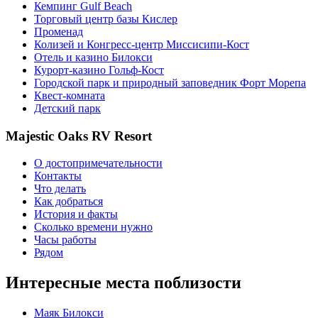
Кемпинг Gulf Beach
Торговый центр базы Кислер
Променад
Колизей и Конгресс-центр Миссисипи-Кост
Отель и казино Билокси
Курорт-казино Гольф-Кост
Городской парк и природный заповедник Форт Морепа
Квест-комната
Детский парк
Majestic Oaks RV Resort
О достопримечательности
Контакты
Что делать
Как добраться
История и факты
Сколько времени нужно
Часы работы
Рядом
Интересные места поблизости
Маяк Билокси