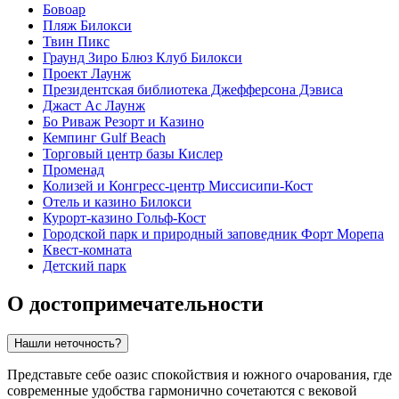
Бовоар
Пляж Билокси
Твин Пикс
Граунд Зиро Блюз Клуб Билокси
Проект Лаунж
Президентская библиотека Джефферсона Дэвиса
Джаст Ас Лаунж
Бо Риваж Резорт и Казино
Кемпинг Gulf Beach
Торговый центр базы Кислер
Променад
Колизей и Конгресс-центр Миссисипи-Кост
Отель и казино Билокси
Курорт-казино Гольф-Кост
Городской парк и природный заповедник Форт Морепа
Квест-комната
Детский парк
О достопримечательности
Нашли неточность?
Представьте себе оазис спокойствия и южного очарования, где
современные удобства гармонично сочетаются с вековой