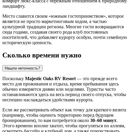
комфорт люкс-класса с бережным отношением к природному
ландшафту.
Место славится своим «южным гостеприимством», которое
является не просто маркетинговым ходом, а частью
культурной традиции региона. Многие гости возвращаются
сюда годами, создавая своего рода клуб постоянных
посетителей, что добавляет курорту особую, почти семейную
историческую ценность.
Сколько времени нужно
Нашли неточность?
Поскольку
Majestic Oaks RV Resort
— это прежде всего
место для проживания и отдыха, время пребывания здесь
обычно измеряется днями или неделями. Туристы часто
останавливаются здесь на весь период своего отпуска, чтобы
неспешно наслаждаться удобствами курорта.
Если же рассматривать объект как точку для краткого визита
(например, чтобы оценить территорию перед будущим
бронированием), то вам потребуется около
30–60 минут
.
Этого времени вполне хватит, чтобы прогуляться по аллеям,
осмотреть бассейн и клубный дом, а также почувствовать