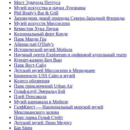
Мост Эдмунда Петтуса
Музей искусства и науки Луизианы
Phil Brady's Bar & Grill
Заповедник дикой природы Северо-Западной Флориды
Музей искусств Миссисипи
Кемистри Хука Лаунж
Колониальный форт Конде
Парк Марди Гра
Айриш паб O'Daly's
Исторический музей Мобила
Научный центр Exploreum и цифровой купольный театр
Курорт-казино Бич Вью
Парк Вест-Сайд
Детский музей Миссисипи в Меридиане
Броненосец USS Cairo и музей
Колесо обозрения
Парк приключений Urban Air
Гольф-клуб Эмеральд Бэй
Плей Пенсакола
Музей карнавала в Мобиле
ГалфКвест — Национальный морской музей
Мексиканского залива
Пирс парка Гольф Стейт
Детский музей Линн Медоуз
Бар Sipps