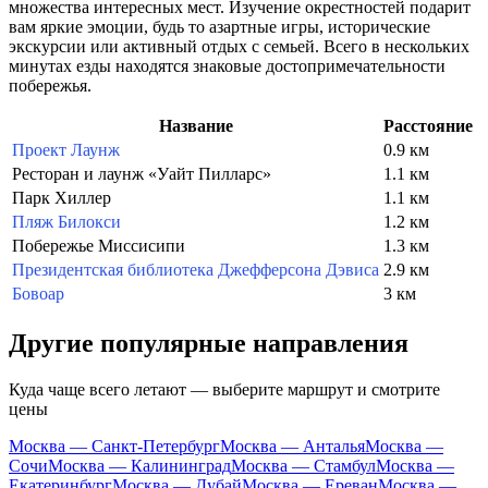
множества интересных мест. Изучение окрестностей подарит
вам яркие эмоции, будь то азартные игры, исторические
экскурсии или активный отдых с семьей. Всего в нескольких
минутах езды находятся знаковые достопримечательности
побережья.
Название
Расстояние
Проект Лаунж
0.9 км
Ресторан и лаунж «Уайт Пилларс»
1.1 км
Парк Хиллер
1.1 км
Пляж Билокси
1.2 км
Побережье Миссисипи
1.3 км
Президентская библиотека Джефферсона Дэвиса
2.9 км
Бовоар
3 км
Другие популярные направления
Куда чаще всего летают — выберите маршрут и смотрите
цены
Москва — Санкт-Петербург
Москва — Анталья
Москва —
Сочи
Москва — Калининград
Москва — Стамбул
Москва —
Екатеринбург
Москва — Дубай
Москва — Ереван
Москва —