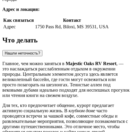
Адрес и локация:
Как связаться
Контакт
Адрес
1750 Pass Rd, Biloxi, MS 39531, USA
Что делать
Нашли неточность?
Главное, чем можно заняться в
Majestic Oaks RV Resort
, —
это наслаждаться расслабленным отдыхом в окружении
природы. Центральным элементом досуга здесь является
великолепный бассейн, где гости могут освежиться или
просто позагорать на шезлонгах. Тенистые аллеи под
вековыми дубами идеально подходят для неспешных прогулок
или чтения книги на свежем воздухе.
Для тех, кто предпочитает общение, курорт предлагает
активную социальную жизнь. В
клубном доме
часто
проводятся встречи за чашкой кофе, совместные обеды и
развлекательные мероприятия, позволяющие познакомиться с
другими путешественниками. Это отличное место, чтобы
обменяться опытом поездок и найти новых друзей.