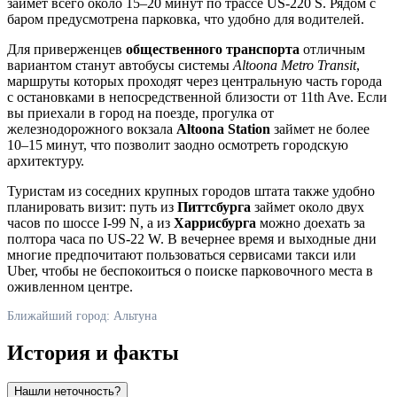
займет всего около 15–20 минут по трассе US-220 S. Рядом с
баром предусмотрена парковка, что удобно для водителей.
Для приверженцев
общественного транспорта
отличным
вариантом станут автобусы системы
Altoona Metro Transit
,
маршруты которых проходят через центральную часть города
с остановками в непосредственной близости от 11th Ave. Если
вы приехали в город на поезде, прогулка от
железнодорожного вокзала
Altoona Station
займет не более
10–15 минут, что позволит заодно осмотреть городскую
архитектуру.
Туристам из соседних крупных городов штата также удобно
планировать визит: путь из
Питтсбурга
займет около двух
часов по шоссе I-99 N, а из
Харрисбурга
можно доехать за
полтора часа по US-22 W. В вечернее время и выходные дни
многие предпочитают пользоваться сервисами такси или
Uber, чтобы не беспокоиться о поиске парковочного места в
оживленном центре.
Ближайший город: Альтуна
История и факты
Нашли неточность?