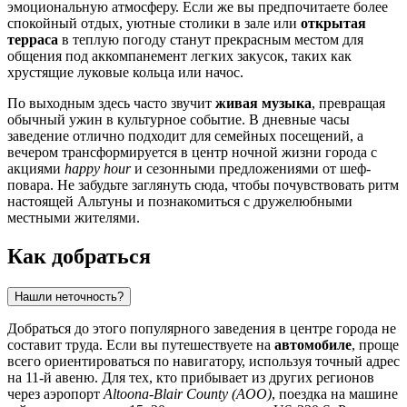
эмоциональную атмосферу. Если же вы предпочитаете более
спокойный отдых, уютные столики в зале или
открытая
терраса
в теплую погоду станут прекрасным местом для
общения под аккомпанемент легких закусок, таких как
хрустящие луковые кольца или начос.
По выходным здесь часто звучит
живая музыка
, превращая
обычный ужин в культурное событие. В дневные часы
заведение отлично подходит для семейных посещений, а
вечером трансформируется в центр ночной жизни города с
акциями
happy hour
и сезонными предложениями от шеф-
повара. Не забудьте заглянуть сюда, чтобы почувствовать ритм
настоящей Альтуны и познакомиться с дружелюбными
местными жителями.
Как добраться
Нашли неточность?
Добраться до этого популярного заведения в центре города не
составит труда. Если вы путешествуете на
автомобиле
, проще
всего ориентироваться по навигатору, используя точный адрес
на 11-й авеню. Для тех, кто прибывает из других регионов
через аэропорт
Altoona-Blair County (AOO)
, поездка на машине