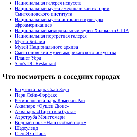
Национальная галерея искусств
Национальный музей американской истории
Смитсоновского института
Национальный музей истории и культуры
афроамериканцев
Национальный мемориальный музей Холокоста США
Национальная портретная галерея
Музей Библии
Музей Национального архива
Смитсоновский музей американского искусства
Планет Уорд
Stan's DC Restaurant
Что посмотреть в соседних городах
Батутный парк Скай Зоун
Парк Лейк-Фэрфакс
Региональный парк Кэмерон-Ран
Аквапарк «Оушен Дюнс»
Аквапарк «Пиратская бухта»
Аэротруба Монтгомери
Водный парк «Наш особый порт»
Шэдоуленд
Глен-Эхо Парк