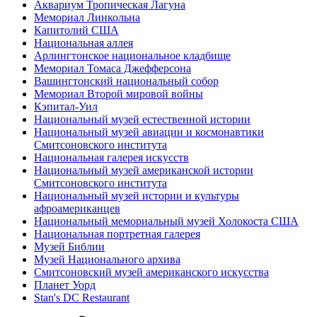
Аквариум Тропическая Лагуна
Мемориал Линкольна
Капитолий США
Национальная аллея
Арлингтонское национальное кладбище
Мемориал Томаса Джефферсона
Вашингтонский национальный собор
Мемориал Второй мировой войны
Кэпитал-Уил
Национальный музей естественной истории
Национальный музей авиации и космонавтики
Смитсоновского института
Национальная галерея искусств
Национальный музей американской истории
Смитсоновского института
Национальный музей истории и культуры
афроамериканцев
Национальный мемориальный музей Холокоста США
Национальная портретная галерея
Музей Библии
Музей Национального архива
Смитсоновский музей американского искусства
Планет Уорд
Stan's DC Restaurant