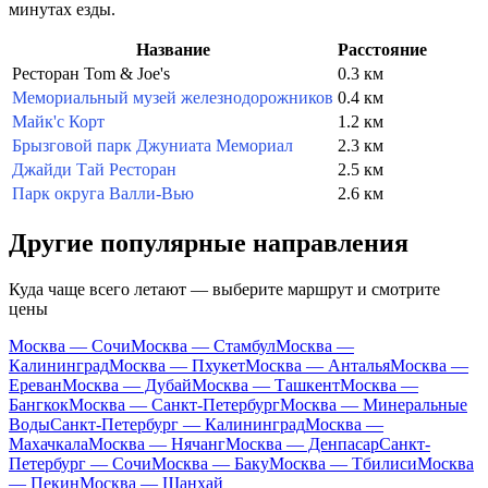
минутах езды.
Название
Расстояние
Ресторан Tom & Joe's
0.3 км
Мемориальный музей железнодорожников
0.4 км
Майк'с Корт
1.2 км
Брызговой парк Джуниата Мемориал
2.3 км
Джайди Тай Ресторан
2.5 км
Парк округа Валли-Вью
2.6 км
Другие популярные направления
Куда чаще всего летают — выберите маршрут и смотрите
цены
Москва — Сочи
Москва — Стамбул
Москва —
Калининград
Москва — Пхукет
Москва — Анталья
Москва —
Ереван
Москва — Дубай
Москва — Ташкент
Москва —
Бангкок
Москва — Санкт-Петербург
Москва — Минеральные
Воды
Санкт-Петербург — Калининград
Москва —
Махачкала
Москва — Нячанг
Москва — Денпасар
Санкт-
Петербург — Сочи
Москва — Баку
Москва — Тбилиси
Москва
— Пекин
Москва — Шанхай