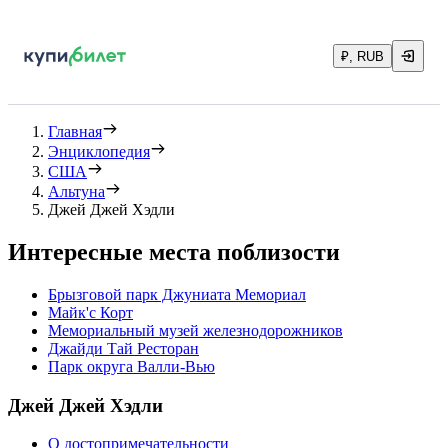
₽, RUB
Главная
Энциклопедия
США
Альтуна
Джей Джей Хэдли
Интересные места поблизости
Брызговой парк Джуниата Мемориал
Майк'с Корт
Мемориальный музей железнодорожников
Джайди Тай Ресторан
Парк округа Валли-Вью
Джей Джей Хэдли
О достопримечательности