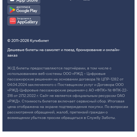
© 2011–2026 Купибилет
Дешевые билеты на самолет и поезд, бронирование и онлайн-
заказ
Ж/Д билеты предоставляются партнёрами, в том числе с
использованием веб-системы ООО «РЖД – Цифровые
пассажирские решения» на основании договора № ЦПР-1282 от
04.04.2024 заключенного с Поставщиком услуг и Договора ООО
«РЖД-Цифровые пассажирские решения» с АО «ФПК» № ФПК-22-
316 от 27.12.2022 г. Сайт не является официальным ресурсом ОАО
«РЖД». Стоимость билетов включает сервисный сбор. Итоговая
цена отображена на экране подтверждения покупки. По вопросам
рассмотрения обращений, жалоб, претензий граждан о
возмещении убытков просим обращаться в Службу Заботы.