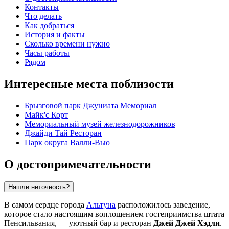
Контакты
Что делать
Как добраться
История и факты
Сколько времени нужно
Часы работы
Рядом
Интересные места поблизости
Брызговой парк Джуниата Мемориал
Майк'с Корт
Мемориальный музей железнодорожников
Джайди Тай Ресторан
Парк округа Валли-Вью
О достопримечательности
Нашли неточность?
В самом сердце города
Альтуна
расположилось заведение,
которое стало настоящим воплощением гостеприимства штата
Пенсильвания, — уютный бар и ресторан
Джей Джей Хэдли
.