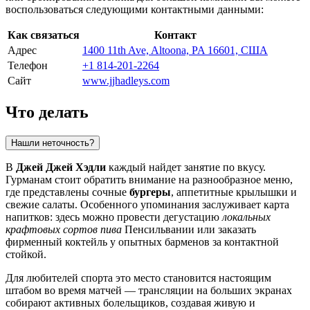
воспользоваться следующими контактными данными:
Как связаться
Контакт
Адрес
1400 11th Ave, Altoona, PA 16601, США
Телефон
+1 814-201-2264
Сайт
www.jjhadleys.com
Что делать
Нашли неточность?
В
Джей Джей Хэдли
каждый найдет занятие по вкусу.
Гурманам стоит обратить внимание на разнообразное меню,
где представлены сочные
бургеры
, аппетитные крылышки и
свежие салаты. Особенного упоминания заслуживает карта
напитков: здесь можно провести дегустацию
локальных
крафтовых сортов пива
Пенсильвании или заказать
фирменный коктейль у опытных барменов за контактной
стойкой.
Для любителей спорта это место становится настоящим
штабом во время матчей — трансляции на больших экранах
собирают активных болельщиков, создавая живую и