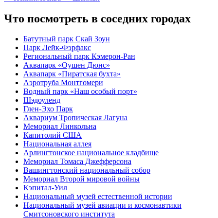
Что посмотреть в соседних городах
Батутный парк Скай Зоун
Парк Лейк-Фэрфакс
Региональный парк Кэмерон-Ран
Аквапарк «Оушен Дюнс»
Аквапарк «Пиратская бухта»
Аэротруба Монтгомери
Водный парк «Наш особый порт»
Шэдоуленд
Глен-Эхо Парк
Аквариум Тропическая Лагуна
Мемориал Линкольна
Капитолий США
Национальная аллея
Арлингтонское национальное кладбище
Мемориал Томаса Джефферсона
Вашингтонский национальный собор
Мемориал Второй мировой войны
Кэпитал-Уил
Национальный музей естественной истории
Национальный музей авиации и космонавтики
Смитсоновского института