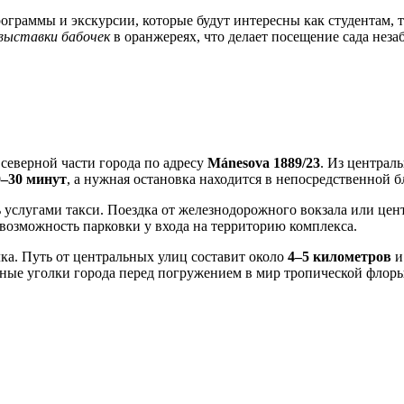
граммы и экскурсии, которые будут интересны как студентам, т
выставки бабочек
в оранжереях, что делает посещение сада нез
 северной части города по адресу
Mánesova 1889/23
. Из централ
0–30 минут
, а нужная остановка находится в непосредственной бл
 услугами такси. Поездка от железнодорожного вокзала или цен
возможность парковки у входа на территорию комплекса.
ка. Путь от центральных улиц составит около
4–5 километров
и
тные уголки города перед погружением в мир тропической флоры