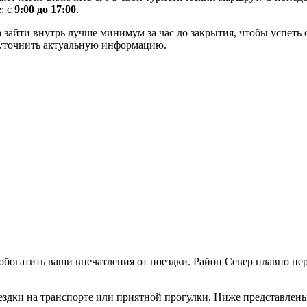
: с
9:00 до 17:00
.
а зайти внутрь лучше минимум за час до закрытия, чтобы успет
т уточнить актуальную информацию.
обогатить ваши впечатления от поездки. Район Север плавно пе
ездки на транспорте или приятной прогулки. Ниже представлен