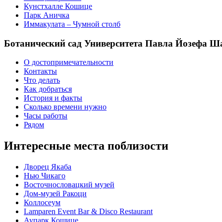
Кунстхалле Кошице
Парк Аничка
Иммакулата – Чумной столб
Ботанический сад Университета Павла Йозефа 
О достопримечательности
Контакты
Что делать
Как добраться
История и факты
Сколько времени нужно
Часы работы
Рядом
Интересные места поблизости
Дворец Якаба
Нью Чикаго
Восточнословацкий музей
Дом-музей Ракоци
Коллосеум
Lamparen Event Bar & Disco Restaurant
Аупарк Кошице