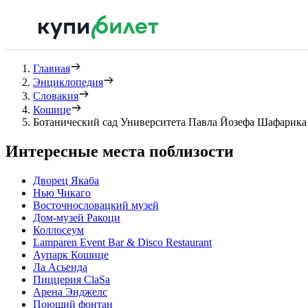
Главная
Энциклопедия
Словакия
Кошице
Ботанический сад Университета Павла Йозефа Шафарика
Интересные места поблизости
Дворец Якаба
Нью Чикаго
Восточнословацкий музей
Дом-музей Ракоци
Коллосеум
Lamparen Event Bar & Disco Restaurant
Аупарк Кошице
Ла Асьенда
Пиццерия ClaSa
Арена Энджелс
Поющий фонтан