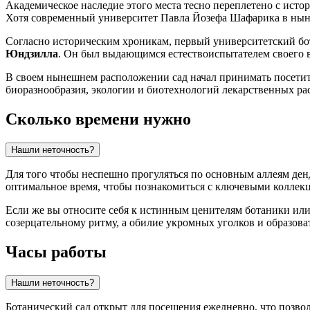
Академическое наследие этого места тесно переплетено с истор
Хотя современный университет Павла Йозефа Шафарика в нынеш
Согласно историческим хроникам, первый университетский бо
Юндзилла
. Он был выдающимся естествоиспытателем своего в
В своем нынешнем расположении сад начал принимать посети
биоразнообразия, экологии и биотехнологий лекарственных ра
Сколько времени нужно
Нашли неточность?
Для того чтобы неспешно прогуляться по основным аллеям ден
оптимальное время, чтобы познакомиться с ключевыми коллек
Если же вы относите себя к истинным ценителям ботаники или 
созерцательному ритму, а обилие укромных уголков и образов
Часы работы
Нашли неточность?
Ботанический сад открыт для посещения ежедневно, что позвол