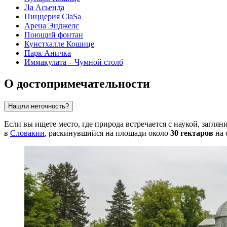
Ла Асьенда
Пиццерия ClaSa
Арена Энджелс
Поющий фонтан
Кунстхалле Кошице
Парк Аничка
Иммакулата – Чумной столб
О достопримечательности
Нашли неточность?
Если вы ищете место, где природа встречается с наукой, заглян
в
Словакии
, раскинувшийся на площади около
30 гектаров
на 