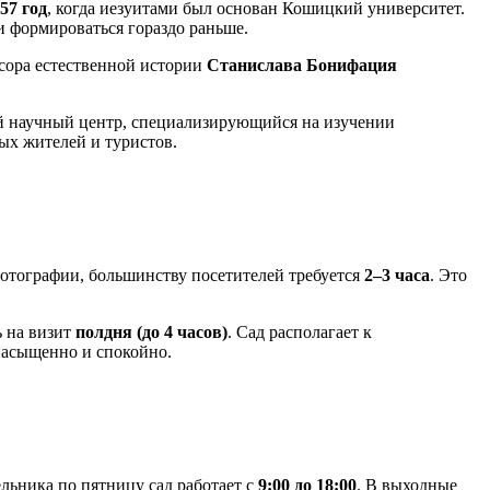
57 год
, когда иезуитами был основан Кошицкий университет.
 формироваться гораздо раньше.
сора естественной истории
Станислава Бонифация
ый научный центр, специализирующийся на изучении
ых жителей и туристов.
фотографии, большинству посетителей требуется
2–3 часа
. Это
ь на визит
полдня (до 4 часов)
. Сад располагает к
 насыщенно и спокойно.
льника по пятницу сад работает с
9:00 до 18:00
. В выходные