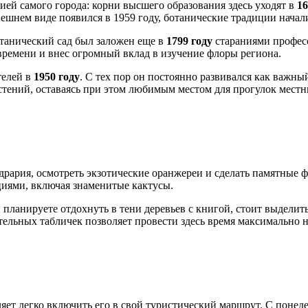
ией самого города: корни высшего образования здесь уходят в
16
нем виде появился в 1959 году, ботанические традиции начали
танический сад был заложен еще в
1799 году
стараниями профес
ремени и внес огромный вклад в изучение флоры региона.
телей в
1950 году
. С тех пор он постоянно развивался как важн
стений, оставаясь при этом любимым местом для прогулок местн
дрария, осмотреть экзотические оранжереи и сделать памятные 
циями, включая знаменитые кактусы.
планируете отдохнуть в тени деревьев с книгой, стоит выделит
ательных табличек позволяет провести здесь время максимально
яет легко включить его в свой туристический маршрут. С понеде